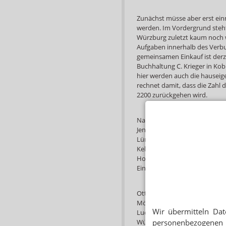
Zunächst müsse aber erst ein
werden. Im Vordergrund steht
Würzburg zuletzt kaum noch w
Aufgaben innerhalb des Verbun
gemeinsamen Einkauf ist derze
Buchhaltung C. Krieger in Ko
hier werden auch die hausei
rechnet damit, dass die Zahl 
2200 zurückgehen wird.
Nach dem Verkauf von Ebert+J
Jenne hat neben dem Hauptsit
Lüneburg. Richard Kehr mit Si
Kehr Holdermann in Dessau; 
Holdermann hatte vor einigen 
Einkaufsgenossenschaft der 
Otto Geilenkirchen hat seinen
Mönchengladbach. C. Krieger l
Wir übermitteln Dat
Ludwigshafen und Rheinstett
Württemberg.
personenbezogenen 