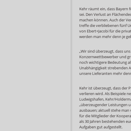
Kehr räumt ein, dass Bayern f
sei. Den Verlust an Flächend
machen können. Auch der Ver
treffe die verbliebenen fünf 
von Ebert+Jacobi für die priva
werden man mehr denn je ge
„Wir sind überzeugt, dass uns
Konzernwettbewerber und gro
noch wichtigere Bedeutung al
Unabhängigkeit strebenden A
unsere Lieferanten mehr denn
Kehr ist überzeugt, dass der P
verlieren wird. Als Beispiele n
Ludwigshafen, Kehr/Holderma
„überzeugender Leistungen u
ausbauen; aktuell stehe man 
für die Mitglieder der Kooper
als 30 Jahren bestehenden eu
Aufgaben gut aufgestellt.