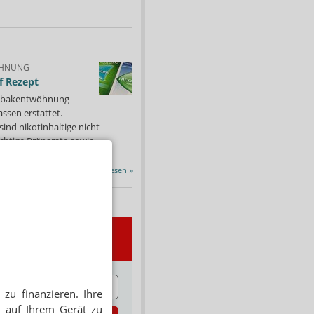
HNUNG
f Rezept
 Tabakentwöhnung
ssen erstattet.
ind nikotinhaltige nicht
chtige Präparate sowie...
Alle Porträts lesen
»
wsletter
E
zu finanzieren. Ihre
 auf Ihrem Gerät zu