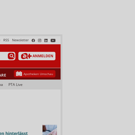
e
RSS
Newsletter
ANMELDEN
Apotheken Umschau
ARE
ma
PTA Live
n hinterlässt