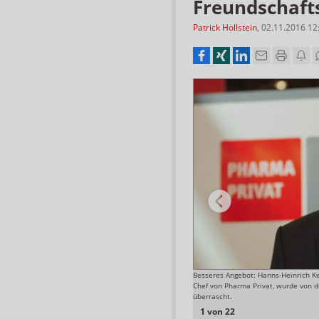
Freundschaft
Patrick Hollstein
,
02.11.2016 12
orten mit moderner Technik ausgerüstet.
Besseres Angebot: Hanns-Heinrich Ke
Chef von Pharma Privat, wurde von 
Foto: Ebert+Jacobi
überrascht.
1 von 22