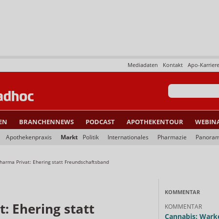
Mediadaten
Kontakt
Apo-Karrier
EN
BRANCHENNEWS
PODCAST
APOTHEKENTOUR
WEBIN
Apothekenpraxis
Markt
Politik
Internationales
Pharmazie
Panora
harma Privat: Ehering statt Freundschaftsband
KOMMENTAR
: Ehering statt
KOMMENTAR
Cannabis: Warke