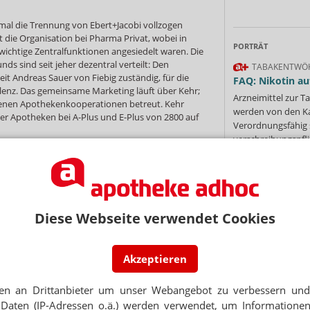
mal die Trennung von Ebert+Jacobi vollzogen
 die Organisation bei Pharma Privat, wobei in
PORTRÄT
ichtige Zentralfunktionen angesiedelt waren. Die
ds sind seit jeher dezentral verteilt: Den
TABAKENTWÖ
it Andreas Sauer von Fiebig zuständig, für die
FAQ: Nikotin au
blenz. Das gemeinsame Marketing läuft über Kehr;
Arzneimittel zur
genen Apothekenkooperationen betreut. Kehr
werden von den Ka
der Apotheken bei A-Plus und E-Plus von 2800 auf
Verordnungsfähig s
verschreibungspfli
Mehr
»
acobi bleiben fünf Privatgroßhändler übrig. Max
z in Lübeck Standorte in Kiel, Neumünster und
tz in Braunschweig ist Mehrheitsgesellschafter bei
das Gemeinschaftsunternehmen mit Stefan
Diese Webseite verwendet Cookies
Jahren mit Kehr Berlin das Erbe der
Apothekenkooperation Gesine angetreten.
Ne
Akzeptieren
 Sitz in Aachen und eine Niederlassung in
E-MAIL ADRESS
iefert im Raum Koblenz, Fiebig mit Standorten in
en an Drittanbieter um unser Webangebot zu verbessern und 
en in Rheinland-Pfalz und dem nördlichen Baden-
Daten (IP-Adressen o.ä.) werden verwendet, um Informationen