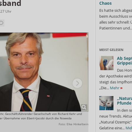
sband
Chaos
Es hatte sich abge
:27
Uhr
beim Ausschluss v
alles sehr schnell
Patientinnen und..
MEIST GELESEN
Ab Sep
Grippe
Das Hon
der Apotheke wir
steigt das Impfhon
„Die...
Mehr
»
„Natura
Pfunde
In den s
hr, Geschäftsführender Gesellschaft von Richard Kehr und
Der Deal wirbelt den Markt du
neue Trends. Aktue
der Übernahme von Ebert+Jacobi durch die Noweda
„Natural Ozempic“ 
Foto: Elke Hinkelbein
Gelatine eine...
Me