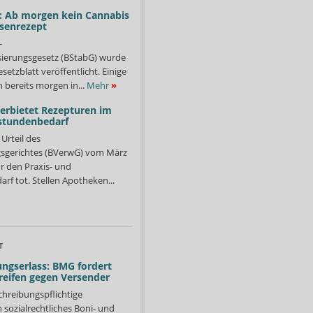
: Ab morgen kein Cannabis
ssenrezept
-
isierungsgesetz (BStabG) wurde
etzblatt veröffentlicht. Einige
 bereits morgen in...
Mehr
»
verbietet Rezepturen im
stundenbedarf
Urteil des
sgerichtes (BVerwG) vom März
r den Praxis- und
f tot. Stellen Apotheken...
T
ngserlass: BMG fordert
reifen gegen Versender
chreibungspflichtige
in sozialrechtliches Boni- und