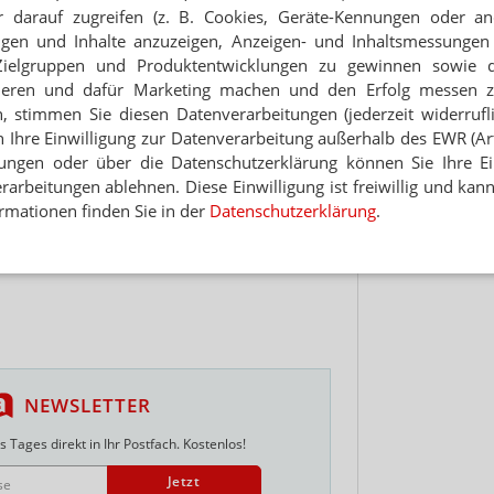
Jet
 darauf zugreifen (z. B. Cookies, Geräte-Kennungen oder an
eigen und Inhalte anzuzeigen, Anzeigen- und Inhaltsmessung
Branche in den 1990er Jahren und dem Verkauf
Hinwei
Zielgruppen und Produktentwicklungen zu gewinnen sowie 
apferer kamen die inhabergeführten
f einen Marktanteil von rund 10 Prozent. Etwas
ieren und dafür Marketing machen und den Erfolg messen 
 1984 gegründete Verbund Pharma Privat jetzt
n, stimmen Sie diesen Datenverarbeitungen (jederzeit widerrufl
h Ihre Einwilligung zur Datenverarbeitung außerhalb des EWR (Art.
lungen oder über die Datenschutzerklärung können Sie Ihre Ein
weda Marktanteile und kommt damit auf
arbeitungen ablehnen. Diese Einwilligung ist freiwillig und kann
x liegt mit rund 28 Prozent vorn, hinter der
rmationen finden Sie in der
Datenschutzerklärung
.
16 Prozent sowie die Sanacorp mit 15 Prozent
zent. Der Newcomer AEP spielt diesbezüglich noch
NEWSLETTER
 Tages direkt in Ihr Postfach. Kostenlos!
Jetzt