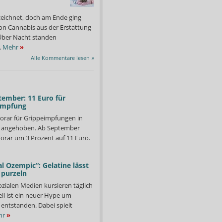
zeichnet, doch am Ende ging
on Cannabis aus der Erstattung
: Über Nacht standen
.
Mehr
»
Alle Kommentare lesen
»
tember: 11 Euro für
impfung
orar für Grippeimpfungen in
d angehoben. Ab September
orar um 3 Prozent auf 11 Euro.
l Ozempic“: Gelatine lässt
 purzeln
ozialen Medien kursieren täglich
rcheinander.
Noweda-Chef Wilfried Ho
Foto: Ebert+Jacobi
ll ist ein neuer Hype um
Pensionierung den letzt
entstanden. Dabei spielt
hr
»