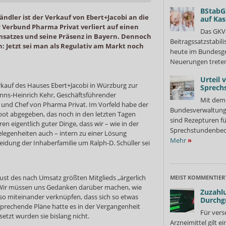
BStabG
ändler ist der Verkauf von Ebert+Jacobi an die
auf Ka
 Verbund Pharma Privat verliert auf einen
Das GKV
Umsatzes und seine Präsenz in Bayern. Dennoch
Beitragssatzstabil
h: Jetzt sei man als Regulativ am Markt noch
heute im Bundesges
Neuerungen treten
Urteil 
kauf des Hauses Ebert+Jacobi in Würzburg zur
Sprech
ns-Heinrich Kehr, Geschäftsführender
Mit dem 
r und Chef von Pharma Privat. Im Vorfeld habe der
Bundesverwaltung
bot abgegeben, das noch in den letzten Tagen
sind Rezepturen fü
ren eigentlich guter Dinge, dass wir – wie in der
Sprechstundenbedar
legenheiten auch – intern zu einer Lösung
Mehr
»
dung der Inhaberfamilie um Ralph-D. Schüller sei
lust des nach Umsatz größten Mitglieds „ärgerlich
MEIST KOMMENTIER
 „Wir müssen uns Gedanken darüber machen, wie
Zuzahlu
h so miteinander verknüpfen, dass sich so etwas
Durchg
sprechende Pläne hatte es in der Vergangenheit
Für vers
tzt wurden sie bislang nicht.
Arzneimittel gilt e