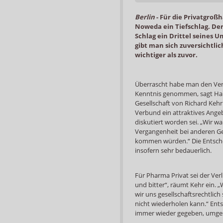
Berlin
-
Für die Privatgroßh
Noweda ein Tiefschlag. Der
Schlag ein Drittel seines 
gibt man sich zuversichtlic
wichtiger als zuvor.
Überrascht habe man den Ver
Kenntnis genommen, sagt Han
Gesellschaft von Richard Keh
Verbund ein attraktives Ange
diskutiert worden sei. „Wir wa
Vergangenheit bei anderen Ge
kommen würden.“ Die Entschei
insofern sehr bedauerlich.
Für Pharma Privat sei der Ver
und bitter“, räumt Kehr ein.
wir uns gesellschaftsrechtlic
nicht wiederholen kann.“ Ent
immer wieder gegeben, umgese