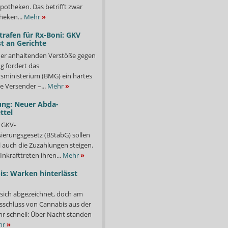
potheken. Das betrifft zwar
heken...
Mehr
»
trafen für Rx-Boni: GKV
t an Gerichte
er anhaltenden Verstöße gegen
g fordert das
ministerium (BMG) ein hartes
e Versender –...
Mehr
»
ung: Neuer Abda-
ttel
 GKV-
isierungsgesetz (BStabG) sollen
 auch die Zuzahlungen steigen.
Inkrafttreten ihren...
Mehr
»
s: Warken hinterlässt
 sich abgezeichnet, doch am
sschluss von Cannabis aus der
ehr schnell: Über Nacht standen
hr
»