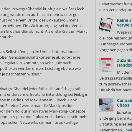
Rabattverbot für A
ür den Privatgroßhandel künftig ein weißer Fleck
auch Versandapot
eckung werde man auch nicht mehr wieder gut
lust von einem Drittel des Einkaufsvolumens
Keine S
verweis
Unternehmen. Ein „Weltuntergang“ sei der Verlust
ten Großhändler ab nicht: Als dritte Kraft im Markt
Wegen d
braucht.
die Rx-Preisbindun
Bundesgesundheits
Vorgehen gegen di
 als Selbstständigen im Umfeld internationaler
ßer Genossenschaftskonzerne ab sofort eine
Zuzahl
s Regulativ zukommt“, so Kehr. „Die nach
Handze
potheken werden unsere Leistung ebenso wie
Mit dem
 je zu schätzen wissen.“
Beitragssatzstabil
zum Jahreswechsel
rivatgroßhandel jedenfalls nicht an Schlagkraft
Die Abda hat nach 
ennt er die sehr erfreuliche Entwicklung bei Fiebig in
nn in Berlin und Max Jenne in Lübeck. Dank
Cannabi
Chaos
nd Services“ werde man die Marktposition
vor dem Rollout innovativer Marketing-Konzepte
Es hatte
ationen A-plus und E-plus. Auch dank des seit mehr
Ende ging beim Au
ropäischen Netzwerks sei man für zukünftige
Erstattung alles s
Patientinnen...
Me