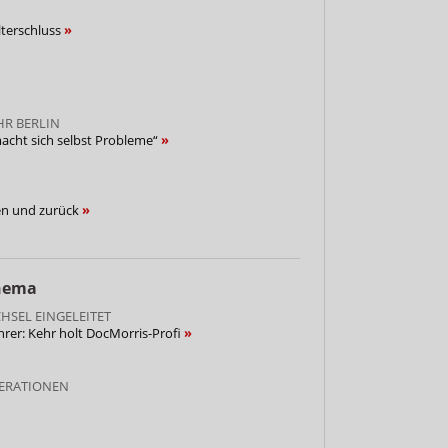
lterschluss
HR BERLIN
acht sich selbst Probleme“
en und zurück
Thema
SEL EINGELEITET
rer: Kehr holt DocMorris-Profi
ERATIONEN