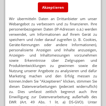
Akzeptieren
Neuere Artikel zum Thema
„BUNDESREGIERUNG MUSS JETZT HANDELN“
Wir übermitteln Daten an Drittanbieter um unser
Phagro fordert Versender-Kontrollen
Webangebot zu verbessern und zu finanzieren. Ihre
personenbezogenen Daten (IP-Adressen o.ä.) werden
APOTHEKENREFORM
verwendet, um Informationen auf Ihrem Gerät zu
Phagro feiert Länder-Anträge
speichern und /oder darauf zugreifen (z. B. Cookies,
Geräte-Kennungen oder andere Informationen),
APOTHEKENREFORM IM BUNDESRAT
personalisierte Anzeigen und Inhalte anzuzeigen,
Antrag: Länderliste prüfen!
Anzeigen- und Inhaltsmessungen vorzunehmen
sowie Erkenntnisse über Zielgruppen und
Produktentwicklungen zu gewinnen sowie die
VERZUG BEI EU-RICHTLINIE
Deutschland verschläft Frist für Apotheker-
Nutzung unserer Angebote zu analysieren und dafür
Ausbildung
Marketing machen und den Erfolg messen zu
können.Indem Sie "Akzeptieren" klicken, stimmen Sie
MANGELNDE TEMPERATURKONTROLLE BEI
diesen Datenverarbeitungen (jederzeit widerruflich)
VERSENDERN
FA: Warum zahlen Kassen wirkungslose
zu. Dies umfasst zeitlich begrenzt auch Ihre
Medikamente?
Einwilligung zur Datenverarbeitung außerhalb des
EWR (Art. 49 Abs. 1 lit. a) DS-GVO). Unter
APORETRO – DER SATIRISCHE