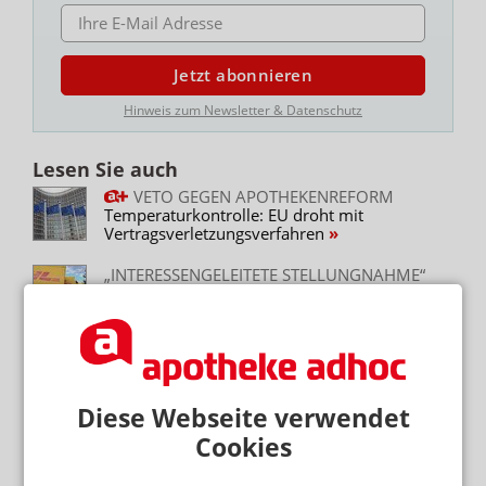
E-MAIL ADRESSE
Jetzt abonnieren
Hinweis zum Newsletter & Datenschutz
Lesen Sie auch
VETO GEGEN APOTHEKENREFORM
Temperaturkontrolle: EU droht mit
Vertragsverletzungsverfahren
„INTERESSENGELEITETE STELLUNGNAHME“
Phagro kontert EU-Kommission: BMG soll
Kurs halten
STELLUNGNAHME DER EU-KOMMISSION
Apothekenreform: Verordnung liegt auf Eis
Diese Webseite verwendet
APOVWG UND VERORDNUNG
Cookies
Apothekenreform: Zeitplan völlig ungewiss