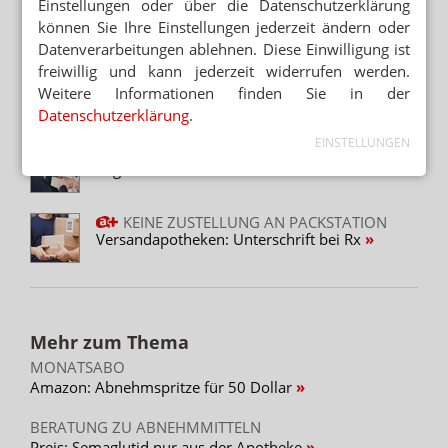
Einstellungen oder über die Datenschutzerklärung
WOCHENRÜCKBLICK
Plan B: Apotheken kontrollieren
können Sie Ihre Einstellungen jederzeit ändern oder
Versenderpakete
Datenverarbeitungen ablehnen. Diese Einwilligung ist
freiwillig und kann jederzeit widerrufen werden.
KOMMENTAR
Weitere Informationen finden Sie in der
Warken knickt vor Versendern ein
Datenschutzerklärung
.
EINSTELLUNGEN
APOTHEKENREFORM
Logistikunternehmen fallen durchs Raster
KEINE ZUSTELLUNG AN PACKSTATION
Versandapotheken: Unterschrift bei Rx
Mehr zum Thema
MONATSABO
Amazon: Abnehmspritze für 50 Dollar
BERATUNG ZU ABNEHMMITTELN
Preis: Semaglutid nur aus der Apotheke