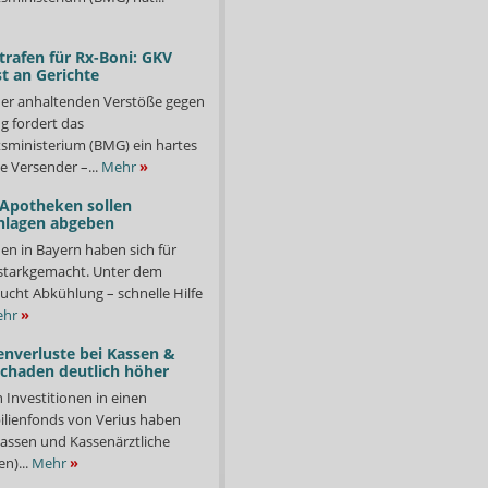
trafen für Rx-Boni: GKV
t an Gerichte
er anhaltenden Verstöße gegen
g fordert das
ministerium (BMG) ein hartes
e Versender –...
Mehr
»
 Apotheken sollen
nlagen abgeben
en in Bayern haben sich für
starkgemacht. Unter dem
ucht Abkühlung – schnelle Hilfe
hr
»
enverluste bei Kassen &
Schaden deutlich höher
n Investitionen in einen
lienfonds von Verius haben
ssen und Kassenärztliche
n)...
Mehr
»