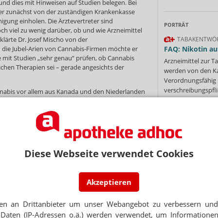
nd dies mit Hinweisen auf Studien belegen. Bei
er zunächst von der zuständigen Krankenkasse
igung einholen. Die Ärztevertreter sind
PORTRÄT
ch viel zu wenig darüber, ob und wie Arzneimittel
klärte Dr. Josef Mischo von der
TABAKENTWÖ
die Jubel-Arien von Cannabis-Firmen möchte er
FAQ: Nikotin au
mit Studien „sehr genau“ prüfen, ob Cannabis
Arzneimittel zur
chen Therapien sei – gerade angesichts der
werden von den Ka
Verordnungsfähig s
verschreibungspfli
nnabis vor allem aus Kanada und den Niederlanden
Mehr
»
 Patienten aufgrund anhaltender Lieferengpässe
nftig aber will der Bund den Anbau hierzulande
l voraussichtlich 2019 erhältlich sein.
Für die
ituts für Arzneimittel und Medizinprodukte
100 Firmen beworben haben, heißt es, etwa sollen
 Die Marge für Firmen dürfte groß sein: Bei
Diese Webseite verwendet Cookies
 Euro je Gramm dürfte der Apothekenpreis bei
Ne
nbieter ist Deutschland daher ein attraktiver
a etwa hat zuletzt ein Büro in Hamburg eröffnet
Akzeptieren
ramstedt einen Tresor zur Cannabis-Lagerung.
E-MAIL ADRESS
en an Drittanbieter um unser Webangebot zu verbessern und 
n
Jet
Daten (IP-Adressen o.ä.) werden verwendet, um Informationen