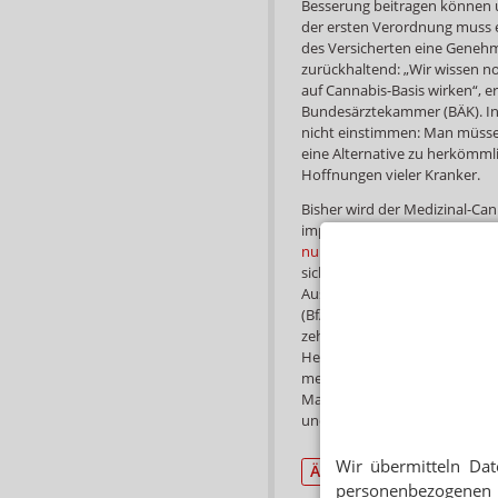
Besserung beitragen können u
der ersten Verordnung muss 
des Versicherten eine Genehm
zurückhaltend: „Wir wissen no
auf Cannabis-Basis wirken“, er
Bundesärztekammer (BÄK). In 
nicht einstimmen: Man müsse 
eine Alternative zu herkömmli
Hoffnungen vieler Kranker.
Bisher wird der Medizinal-Ca
importiert,
allerdings werden
nur unzureichend versorgt.
Kü
sichern.
Deutsches Cannabis sol
Ausschreibung des Bundesinst
(BfArM) sollen sich mehr als 
zehn in die Endrunde kommen.
Herstellerkosten von wenigen
mehr als 20 Euro liegen. Für A
Markt. Die kanadische Nuuver
und errichtet im nahen Bad B
Wir übermitteln Dat
Ärzte
Krankenkasse
personenbezogenen 