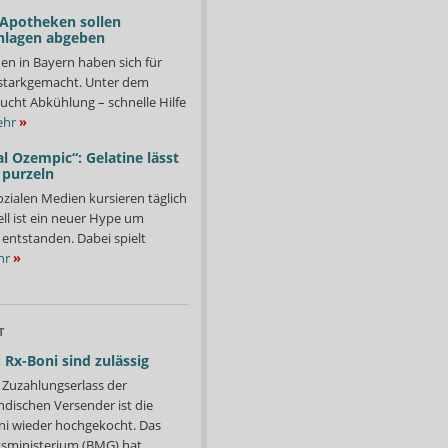
 Apotheken sollen
nlagen abgeben
en in Bayern haben sich für
starkgemacht. Unter dem
ucht Abkühlung – schnelle Hilfe
hr
»
l Ozempic“: Gelatine lässt
 purzeln
ozialen Medien kursieren täglich
ll ist ein neuer Hype um
entstanden. Dabei spielt
hr
»
T
 Rx-Boni sind zulässig
Zuzahlungserlass der
ndischen Versender ist die
i wieder hochgekocht. Das
ministerium (BMG) hat...