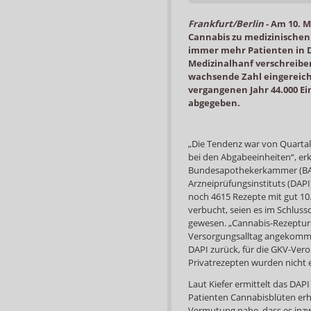
Frankfurt/Berlin
-
Am 10. M
Cannabis zu medizinischen
immer mehr Patienten in 
Medizinalhanf verschreibe
wachsende Zahl eingereic
vergangenen Jahr 44.000 E
abgegeben.
„Die Tendenz war von Quartal 
bei den Abgabeeinheiten“, erkl
Bundesapothekerkammer (BAK
Arzneiprüfungsinstituts (DAP
noch 4615 Rezepte mit gut 10.
verbucht, seien es im Schluss
gewesen. „Cannabis-Rezepture
Versorgungsalltag angekommen
DAPI zurück, für die GKV-Ve
Privatrezepten wurden nicht e
Laut Kiefer ermittelt das DAP
Patienten Cannabisblüten erh
Vermutung nahe, dass es inzw