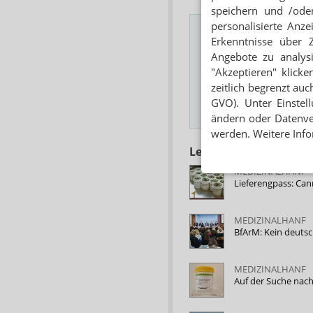
speichern und /oder
personalisierte Anz
Erkenntnisse über 
Angebote zu analys
Das Wichtigste des
"Akzeptieren" klicke
E-MAIL ADRESSE
zeitlich begrenzt auc
GVO). Unter Einstel
Hinweis
ändern oder Datenver
werden. Weitere Info
Lesen Sie auch
MEDIZINALHANF
Lieferengpass: Can
MEDIZINALHANF
BfArM: Kein deuts
MEDIZINALHANF
Auf der Suche nac