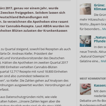
Grüne:
ärz 2017, genau vor einem Jahr, wurde
Klimaa
 Zwecken freigegeben. Seitdem lassen sich
Die Grün
Deutschland Behandlungen mit
mehr Hitzeschutz 
n. So verzeichnen die Apotheken eine rasant
Motto „Bayern bra
hter Cannabis-Rezepte. Laut ABDA wurden im
für besonders...
Me
inheiten Blüten zulasten der Krankenkassen
„Natura
Pfunde
In den s
zu Quartal steigend, sowohl bei Rezepten als auch
neue Trends. Aktue
ärte Dr. Andreas Kiefer, Präsident der
„Natural Ozempic“ 
) und Vorstandsvorsitzender des Deutschen
Gelatine eine...
Me
I). Hätten die Apotheken im zweiten Quartal 2017
000 Einheiten verteilten Cannabis-Blüten
quartal 12.717 Rezepte mit rund 18.800 Einheiten
n sind also zumindest teilweise im
MEIST KOMMENTIER
“, so Kiefer. Die Zahlen gehen auf Analysen des
rordnungen ausgewertet wurden. Verordnungen auf
Kassen:
rfasst.
Mit dem 
niederlä
I aus Datenschutzgründen nicht, wie viele
Debatte um Rx-Bon
alten haben. „Unsere Zahlen legen aber die
Bundesgesundheits
ischen deutlich mehr sind als die etwa 1000