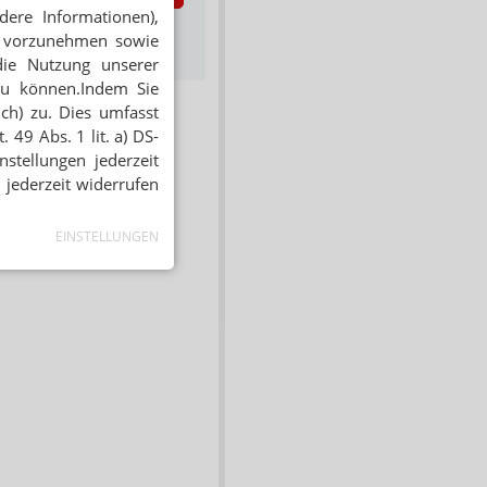
dere Informationen),
s zum Newsletter &
en vorzunehmen sowie
Datenschutz
die Nutzung unserer
zu können.Indem Sie
ich) zu. Dies umfasst
 49 Abs. 1 lit. a) DS-
stellungen jederzeit
 jederzeit widerrufen
EINSTELLUNGEN