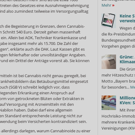
Mehr
»
afttreten des Gesetzes eine Ausnahmegenehmigung
ind also zumindest teilweise im Versorgungsalltag
Keine S
verweis
ich die Begeisterung in Grenzen, denn Cannabis-
Wegen d
 Schnitt 540 Euro. Derzeit gehen massenhaft
die Rx-Preisbindun
ein. Allein bei AOK, Techniker Krankenkasse und
Bundesgesundheits
gabe insgesamt mehr als 15.700. Die Zahl der
Vorgehen gegen di
gen“, erklärte auch die DAK. Laut Kassen gibt es
gen fehlerhafter oder unvollständiger Angaben.
Grüne:
rund ein Drittel der Anträge vorerst ab. Sie können
Klimaa
Die Grün
mehr Hitzeschutz 
itteln ist bei Cannabis nicht genau geregelt, bei
Motto „Bayern bra
ankheitsbildern das Betäubungsmittel eingesetzt
uch (SGB V) schreibt lediglich vor, dass
für besonders...
Me
wiegenden Erkrankung einen Anspruch auf
Million
orm von getrockneten Blüten oder Extrakten in
KVen: 
 auf Versorgung mit Arzneimitteln mit den
Nabilon haben. Dabei darf eine allgemein
Mit ihre
en Standard entsprechende Leistung nicht zur
Hochrisiko-Immobi
wendung beim Versicherten kontraindiziert sein.
mehrere Krankenka
Vereinigungen (KVe
 allerdings darlegen, warum Cannabinoide zu einer