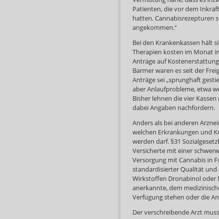
Patienten, die vor dem Inkr
hatten. Cannabisrezepturen s
angekommen.“
Bei den Krankenkassen hält s
Therapien kosten im Monat im
Anträge auf Kostenerstattung 
Barmer waren es seit der Frei
Anträge sei „sprunghaft gestie
aber Anlaufprobleme, etwa we
Bisher lehnen die vier Kassen 
dabei Angaben nachfordern.
Anders als bei anderen Arzneim
welchen Erkrankungen und Kr
werden darf. §31 Sozialgesetzb
Versicherte mit einer schwer
Versorgung mit Cannabis in F
standardisierter Qualität und
Wirkstoffen Dronabinol oder 
anerkannte, dem medizinisch
Verfügung stehen oder die An
Der verschreibende Arzt muss