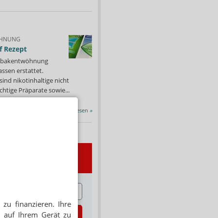
HNUNG
f Rezept
 Tabakentwöhnung
ssen erstattet.
ind nikotinhaltige nicht
chtige Präparate sowie...
Alle Porträts lesen
»
wsletter
E
zu finanzieren. Ihre
zt abonnieren
 auf Ihrem Gerät zu