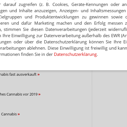
 darauf zugreifen (z. B. Cookies, Geräte-Kennungen oder an
Hinwei
eigen und Inhalte anzuzeigen, Anzeigen- und Inhaltsmessung
NEWSLETTER
Zielgruppen und Produktentwicklungen zu gewinnen sowie 
ieren und dafür Marketing machen und den Erfolg messen 
 Tages direkt in Ihr Postfach. Kostenlos!
n, stimmen Sie diesen Datenverarbeitungen (jederzeit widerrufl
Jetzt
h Ihre Einwilligung zur Datenverarbeitung außerhalb des EWR (Art.
abonnieren
lungen oder über die Datenschutzerklärung können Sie Ihre Ein
 zum Newsletter & Datenschutz
arbeitungen ablehnen. Diese Einwilligung ist freiwillig und kann
rmationen finden Sie in der
Datenschutzerklärung
.
nabis fast ausverkauft
ches Cannabis vor 2019
h Cannabis