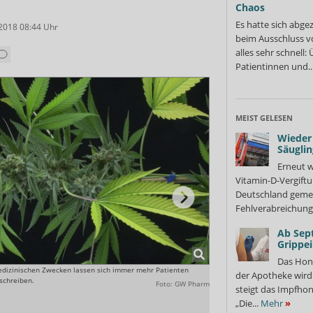
Chaos
Es hatte sich abge
.2018 08:44
Uhr
beim Ausschluss v
alles sehr schnell
Patientinnen und..
MEIST GELESEN
Wieder 
Säuglin
Erneut w
Vitamin-D-Vergiftu
Deutschland gemel
Fehlverabreichung 
Ab Sep
Grippe
Das Hon
medizinischen Zwecken lassen sich immer mehr Patienten
Laut ABDA sind 2017 44.000 Ei
der Apotheke wir
schreiben.
ausgegeben worden.
Foto: GW Pharm
steigt das Impfhon
„Die...
Mehr
»