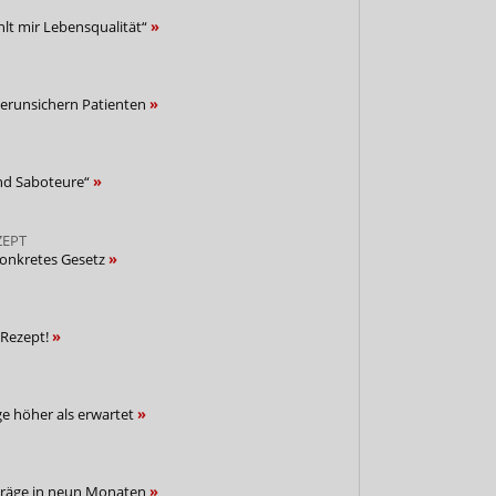
lt mir Lebensqualität“
verunsichern Patienten
nd Saboteure“
ZEPT
nkonkretes Gesetz
-Rezept!
e höher als erwartet
träge in neun Monaten