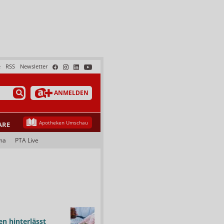
e
RSS
Newsletter
ANMELDEN
Apotheken Umschau
ARE
ma
PTA Live
n hinterlässt