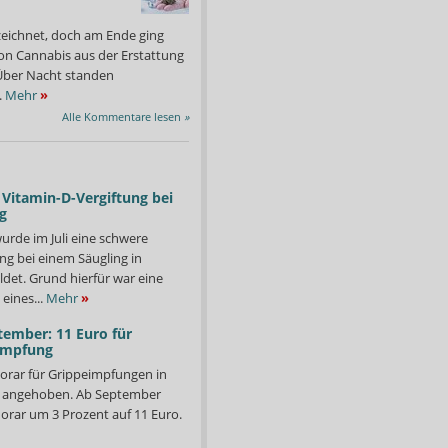
zeichnet, doch am Ende ging
on Cannabis aus der Erstattung
: Über Nacht standen
.
Mehr
»
Alle Kommentare lesen
»
Vitamin-D-Vergiftung bei
g
urde im Juli eine schwere
ng bei einem Säugling in
det. Grund hierfür war eine
eines...
Mehr
»
tember: 11 Euro für
impfung
orar für Grippeimpfungen in
nheiten Blüten zulasten der gesetzlichen Krankenkassen
Rationiert und heiß bege
d angehoben. Ab September
Lieferschwierigkeiten.
Foto: APOTHEKE ADHOC
orar um 3 Prozent auf 11 Euro.