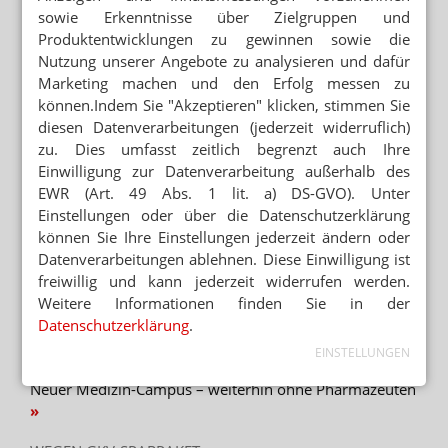
sowie Erkenntnisse über Zielgruppen und
NOTFALLREFORM
BKK: Notfall-Dispensierrecht reicht nicht
Produktentwicklungen zu gewinnen sowie die
Nutzung unserer Angebote zu analysieren und dafür
Marketing machen und den Erfolg messen zu
NOTFALLREFORM PASSIERT KABINETT
können.Indem Sie "Akzeptieren" klicken, stimmen Sie
Warken: „Apothekennotdienst nicht in Gefahr“
diesen Datenverarbeitungen (jederzeit widerruflich)
zu. Dies umfasst zeitlich begrenzt auch Ihre
DMEA 2026
Einwilligung zur Datenverarbeitung außerhalb des
Warken: „Entschlossen und klug digitalisieren“
EWR (Art. 49 Abs. 1 lit. a) DS-GVO). Unter
Einstellungen oder über die Datenschutzerklärung
können Sie Ihre Einstellungen jederzeit ändern oder
Datenverarbeitungen ablehnen. Diese Einwilligung ist
freiwillig und kann jederzeit widerrufen werden.
Mehr zum Thema
Weitere Informationen finden Sie in der
BERATUNG ZU ABNEHMMITTELN
Datenschutzerklärung
.
Preis: Semaglutid nur aus der Apotheke
EINSTELLUNGEN
BRANDENBURG OHNE PHARMAZIE-STANDORT
Neuer Medizin-Campus – weiterhin ohne Pharmazeuten