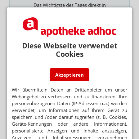
Das Wichtigste des Tages direkt in
Ihr Postfach. Kostenlos!
E-MAIL ADRESSE
Jetzt abonnieren
Diese Webseite verwendet
Hinweis zum Newsletter & Datenschutz
Cookies
Lesen Sie auch
NOTFALLREFORM
Akzeptieren
Freitags dispensieren die Ärzte
Wir übermitteln Daten an Drittanbieter um unser
MILCHMÄDCHENRECHNUNG DES
Webangebot zu verbessern und zu finanzieren. Ihre
MINISTERIUMS
personenbezogenen Daten (IP-Adressen o.ä.) werden
„Versteckte Milliardenkosten“: Ärzte kritisieren
verwendet, um Informationen auf Ihrem Gerät zu
Reformpaket
speichern und /oder darauf zugreifen (z. B. Cookies,
NACH KABINETTSBESCHLUSS
Geräte-Kennungen oder andere Informationen),
Notfallreform: Warken schwört Fraktionen ein
personalisierte Anzeigen und Inhalte anzuzeigen,
Anzeigen- und Inhaltsmessungen vorzunehmen