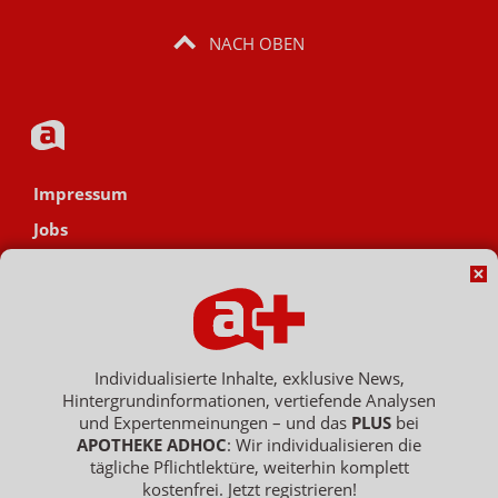
NACH OBEN
Impressum
Jobs
Datenschutz
AGB
Netiquette
Hinweisgebersystem
Individualisierte Inhalte, exklusive News,
Hintergrundinformationen, vertiefende Analysen
Vertrag widerrufen
und Expertenmeinungen – und das
PLUS
bei
APOTHEKE ADHOC
: Wir individualisieren die
tägliche Pflichtlektüre, weiterhin komplett
kostenfrei. Jetzt registrieren!
Copyright © 2007 - 2026 , APOTHEKE ADHOC ist ein Dienst der ELPATO