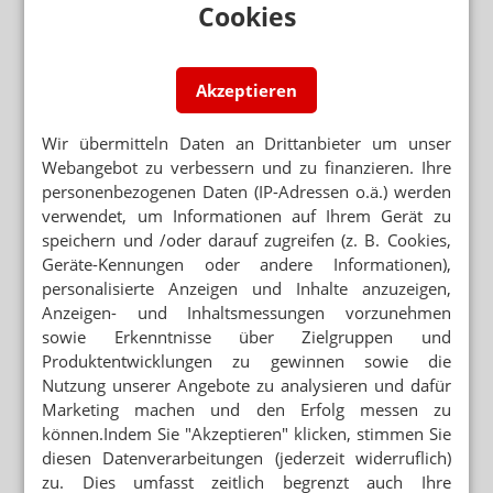
Cookies
MEDIZINALHANF
„Ohne Cannabis fehlt mir Lebensqualität“
Akzeptieren
MEDIZINALHANF
Cannabis: Kassen misstrauen Apotheken
Wir übermitteln Daten an Drittanbieter um unser
Webangebot zu verbessern und zu finanzieren. Ihre
CANNABIS AUF REZEPT
personenbezogenen Daten (IP-Adressen o.ä.) werden
Kasse kritisiert unkonkretes Gesetz
verwendet, um Informationen auf Ihrem Gerät zu
speichern und /oder darauf zugreifen (z. B. Cookies,
Geräte-Kennungen oder andere Informationen),
Neuere Artikel zum Thema
personalisierte Anzeigen und Inhalte anzuzeigen,
MEDIZINALHANF
Anzeigen- und Inhaltsmessungen vorzunehmen
Cannabisblüten: Weniger Rezepte, aber großer
sowie Erkenntnisse über Zielgruppen und
Umsatz
Produktentwicklungen zu gewinnen sowie die
Nutzung unserer Angebote zu analysieren und dafür
MEDIZINALHANF
Cannabis: ADHS-Patient scheitert vor Gericht
Marketing machen und den Erfolg messen zu
können.Indem Sie "Akzeptieren" klicken, stimmen Sie
diesen Datenverarbeitungen (jederzeit widerruflich)
REZEPTUR- ODER FERTIGARZNEIMITTEL?
zu. Dies umfasst zeitlich begrenzt auch Ihre
Cannabisextrakt: Gericht fordert