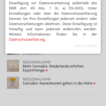
Arzneimittelzulassung
Einwilligung zur Datenverarbeitung außerhalb des
EWR (Art. 49 Abs. 1 lit. a) DS-GVO). Unter
SONDERKOMMANDO
Einstellungen oder über die Datenschutzerklärung
Cannabis-Patient: Polizei stürmt Wohnung
können Sie Ihre Einstellungen jederzeit ändern oder
Datenverarbeitungen ablehnen. Diese Einwilligung ist
MEDIZINALHANF
freiwillig und kann jederzeit widerrufen werden.
Cannabis: Rezepturen überholen Sativex
Weitere Informationen finden Sie in der
Datenschutzerklärung
.
MEDIZINALHANF
EINSTELLUNGEN
Barmer: „Um Cannabis ist ein Hype
entstanden”
MEDIZINALHANF
Mehr Cannabis: Niederlande erhöhen
Exportmenge
MEDIZINALHANF
Cannabis: Kassenkosten gehen in die Höhe