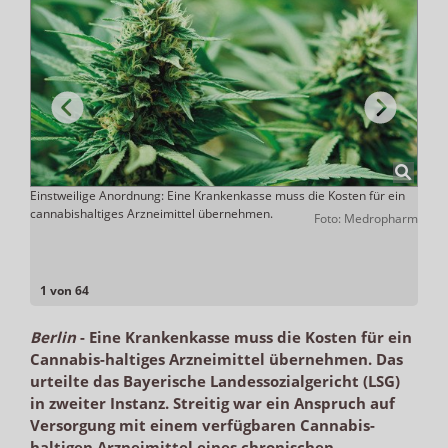
ohne
Einstweilige Anordnung: Eine Krankenkasse muss die Kosten für ein
Verso
n
cannabishaltiges Arzneimittel übernehmen.
keine
Foto: Medropharm
nzbyte
1 von 64
Berlin
-
Eine Krankenkasse muss die Kosten für ein
Cannabis-haltiges Arzneimittel übernehmen. Das
urteilte das Bayerische Landessozialgericht (LSG)
in zweiter Instanz. Streitig war ein Anspruch auf
Versorgung mit einem verfügbaren Cannabis-
haltigen Arzneimittel eines chronischen