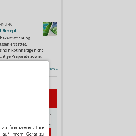
HNUNG
f Rezept
 Tabakentwöhnung
ssen erstattet.
ind nikotinhaltige nicht
chtige Präparate sowie...
Alle Porträts lesen
»
wsletter
E
zu finanzieren. Ihre
zt abonnieren
 auf Ihrem Gerät zu