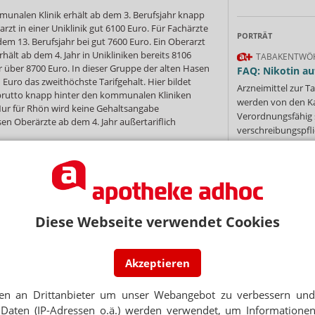
mmunalen Klinik erhält ab dem 3. Berufsjahr knapp
rzt in einer Uniklinik gut 6100 Euro. Für Fachärzte
PORTRÄT
dem 13. Berufsjahr bei gut 7600 Euro. Ein Oberarzt
rhält ab dem 4. Jahr in Unikliniken bereits 8106
TABAKENTWÖ
 über 8700 Euro. In dieser Gruppe der alten Hasen
FAQ: Nikotin au
 Euro das zweithöchste Tarifgehalt. Hier bildet
Arzneimittel zur
brutto knapp hinter den kommunalen Kliniken
werden von den Ka
 Nur für Rhön wird keine Gehaltsangabe
Verordnungsfähig s
n Oberärzte ab dem 4. Jahr außertariflich
verschreibungspfli
Mehr
»
schafft, verdient nochmals mehr: An Unikliniken
o ein, ab dem 4. Berufsjahr gibt es 9649,97 Euro
 10.000 Euro.
ut Apobank etwas besser als Apotheker in
Diese Webseite verwendet Cookies
e gelten die Tarifverträge des öffentlichen
Ne
rden hier üblicherweise in die Tarifgruppe 14 oder
Apotheken) und je nach Berufsjahren in den Stufen
 2, nach zwei weiteren Jahren Stufe 3, nach drei
Akzeptieren
E-MAIL ADRESS
 eingruppiert. Nach mehreren Jahren werden hier
ro gezahlt. Angestellte Apotheker in
en an Drittanbieter um unser Webangebot zu verbessern und 
iniken anderer Träger verdienen meistens ein
Jet
Daten (IP-Adressen o.ä.) werden verwendet, um Informationen
circa 3500 Euro bis 7000 Euro.