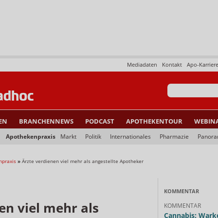
Mediadaten
Kontakt
Apo-Karrier
EN
BRANCHENNEWS
PODCAST
APOTHEKENTOUR
WEBIN
Apothekenpraxis
Markt
Politik
Internationales
Pharmazie
Panor
npraxis
»
Ärzte verdienen viel mehr als angestellte Apotheker
KOMMENTAR
en viel mehr als
KOMMENTAR
Cannabis: Warke