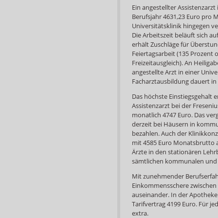
Ein angestellter Assistenzarzt 
Berufsjahr 4631,23 Euro pro M
Universitätsklinik hingegen ve
Die Arbeitszeit beläuft sich 
erhält Zuschläge für Überstun
Feiertagsarbeit (135 Prozent o
Freizeitausgleich). An Heiliga
angestellte Arzt in einer Unive
Facharztausbildung dauert in d
Das höchste Einstiegsgehalt e
Assistenzarzt bei der Freseniu
monatlich 4747 Euro. Das verg
derzeit bei Häusern in kommu
bezahlen. Auch der Klinikkonz
mit 4585 Euro Monatsbrutto a
Ärzte in den stationären Leh
sämtlichen kommunalen und pr
Mit zunehmender Berufserfahr
Einkommensschere zwischen Ä
auseinander. In der Apotheke 
Tarifvertrag 4199 Euro. Für j
extra.