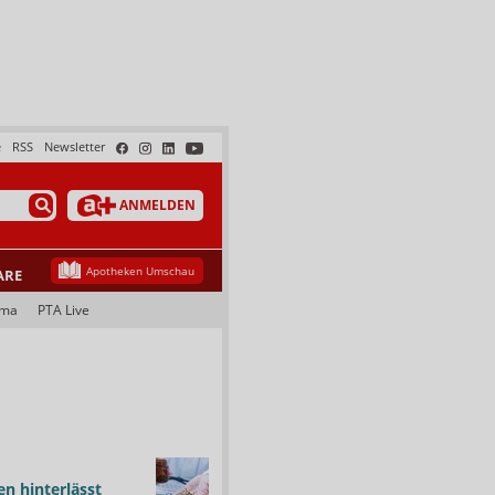
e
RSS
Newsletter
ANMELDEN
Apotheken Umschau
ARE
ama
PTA Live
n hinterlässt