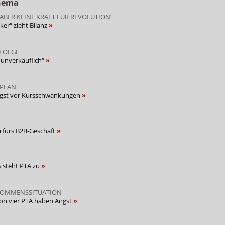
Thema
ABER KEINE KRAFT FÜR REVOLUTION“
er“ zieht Bilanz
FOLGE
 unverkäuflich“
PLAN
ngst vor Kursschwankungen
 fürs B2B-Geschäft
s steht PTA zu
NKOMMENSSITUATION
von vier PTA haben Angst