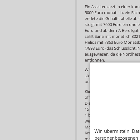
Ein Assistenzarzt in einer ko
5000 Euro monatlich, ein Facha
endete die Gehaltstabelle ab 
steigt mit 7600 Euro ein und e
Euro und ab dem 7. Berufsjahr
zahlt Sana mit monatlich 8021
Helios mit 7863 Euro Monats
(7898 Euro) das Schlusslicht.
ausgewiesen, da die Nordhesse
entlohnen.
Wer es auf die Chefarztebene 
steigen Chefärzte mit 9000 Eur
und ab dem 7. Berufsjahr über
Klinikapotheker verdienen la
öffentlichen Apotheken. Für si
Dienstes (TVöD). Apotheker wü
15 (Apotheker als Leiter von 
1 bis 6 (nach einem Jahr Stufe
weiteren Jahren Stufe 4 usw.)
Monatsgehälter bis zu 5000 Eu
Wir übermitteln Dat
Krankenhausapotheken von Kl
personenbezogenen 
monatliches Bruttogehalt von 