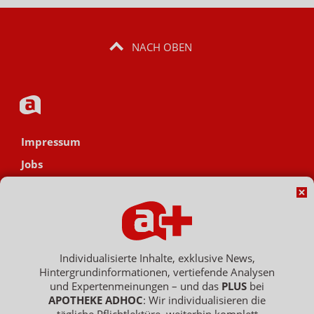
NACH OBEN
Impressum
Jobs
Datenschutz
AGB
Netiquette
Hinweisgebersystem
Individualisierte Inhalte, exklusive News,
Hintergrundinformationen, vertiefende Analysen
Vertrag widerrufen
und Expertenmeinungen – und das
PLUS
bei
APOTHEKE ADHOC
: Wir individualisieren die