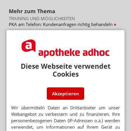
Mehr zum Thema
TRAINING UND MÖGLICHKEITEN
PKA am Telefon: Kundenanfragen richtig behandeln
UMFRAGE IN RHEINLAND-PFALZ
Warum Arbeiten bis 67 für viele keine Option ist
HANS-BÖCKLER-STIFTUNG
Azubi-Gehälter steigen schneller als Löhne
Diese Webseite verwendet
Cookies
Mehr aus Ressort
GESETZGEBER MUSS HANDELN
Urteil verbietet Rezepturen im Sprechstundenbedarf
Akzeptieren
„AUTOMATISIERTE AUSGABESTATIONEN“
Wir übermitteln Daten an Drittanbieter um unser
Automat statt Apotheke: Ausnahme für Versender
Webangebot zu verbessern und zu finanzieren. Ihre
WEITER FLAUTE IN APOTHEKEN
personenbezogenen Daten (IP-Adressen o.ä.) werden
Erstes Halbjahr: 7 Prozent weniger OTC-Packungen
verwendet, um Informationen auf Ihrem Gerät zu