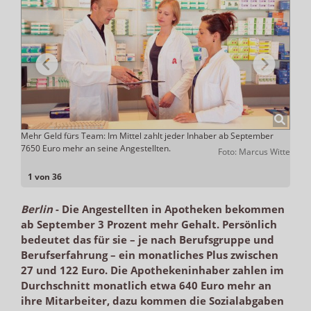
en
Mehr Geld fürs Team: Im Mittel zahlt jeder Inhaber ab September
Ein b
7650 Euro mehr an seine Angestellten.
Septe
Foto: Marcus Witte
Arbeit
1 von 36
Berlin
-
Die Angestellten in Apotheken bekommen
ab September 3 Prozent mehr Gehalt. Persönlich
bedeutet das für sie – je nach Berufsgruppe und
Berufserfahrung – ein monatliches Plus zwischen
27 und 122 Euro. Die Apothekeninhaber zahlen im
Durchschnitt monatlich etwa 640 Euro mehr an
ihre Mitarbeiter, dazu kommen die Sozialabgaben