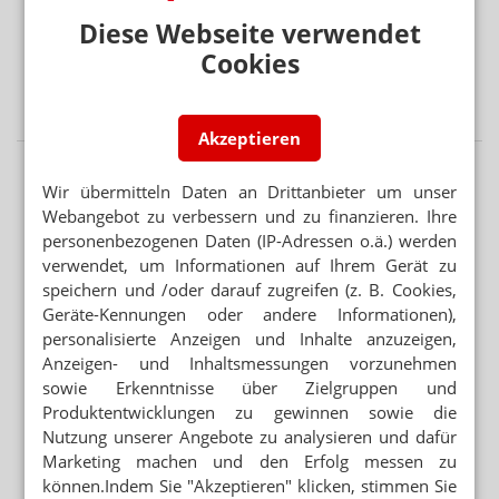
EINE GESCHLOSSEN, ANDERE ÜBERNOMMEN
Diese Webseite verwendet
Jung-Inhaberin: „Vier Apotheken wieder voll gemacht“
Cookies
45 PROZENT DER FÄLLE VERMEIDBAR
Demenz: Gedächtnis-Check in der Apotheke
Akzeptieren
Wir übermitteln Daten an Drittanbieter um unser
Webangebot zu verbessern und zu finanzieren. Ihre
personenbezogenen Daten (IP-Adressen o.ä.) werden
verwendet, um Informationen auf Ihrem Gerät zu
speichern und /oder darauf zugreifen (z. B. Cookies,
Geräte-Kennungen oder andere Informationen),
personalisierte Anzeigen und Inhalte anzuzeigen,
Anzeigen- und Inhaltsmessungen vorzunehmen
sowie Erkenntnisse über Zielgruppen und
Produktentwicklungen zu gewinnen sowie die
Nutzung unserer Angebote zu analysieren und dafür
Marketing machen und den Erfolg messen zu
können.Indem Sie "Akzeptieren" klicken, stimmen Sie