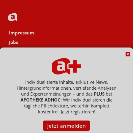
Impressum
Jobs
Datenschutz
AGB
Netiquette
Hinweisgebersystem
Individualisierte Inhalte, exklusive News,
Hintergrundinformationen, vertiefende Analysen
Vertrag widerrufen
und Expertenmeinungen – und das
PLUS
bei
APOTHEKE ADHOC
: Wir individualisieren die
tägliche Pflichtlektüre, weiterhin komplett
kostenfrei. Jetzt registrieren!
Copyright © 2007 - 2026 , APOTHEKE ADHOC ist ein Dienst der ELPATO
Medien GmbH / Franz-Ehrlich-Str. 12 / 12489 Berlin
Geschäftsführer: Patrick Hollstein, Thomas Bellartz / Amtsgericht Berlin
Jetzt anmelden
Charlottenburg / HRB 204 379 B