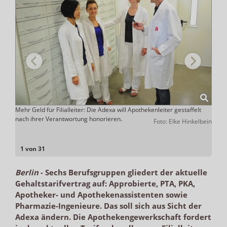
en
Mehr Geld für Filialleiter: Die Adexa will Apothekenleiter gestaffelt
Der A
nach ihrer Verantwortung honorieren.
Laut 
Foto: Elke Hinkelbein
mehr 
Arbeit
1 von 31
Berlin
-
Sechs Berufsgruppen gliedert der aktuelle
Gehaltstarifvertrag auf: Approbierte, PTA, PKA,
Apotheker- und Apothekenassistenten sowie
Pharmazie-Ingenieure. Das soll sich aus Sicht der
Adexa ändern. Die Apothekengewerkschaft fordert