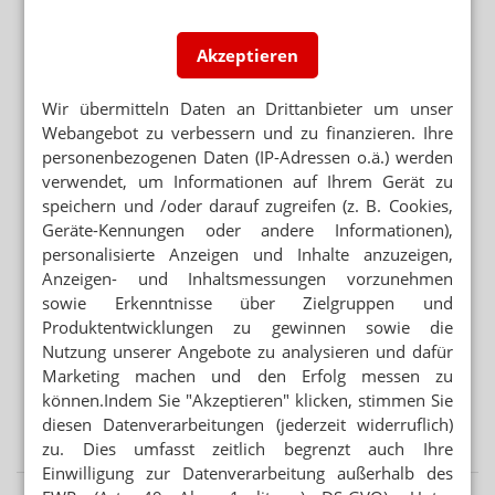
TEAM KÄMPFT UM KOLLEGEN
Apotheker muss als PKA arbeiten
Akzeptieren
TRAINING UND MÖGLICHKEITEN
PKA am Telefon: Kundenanfragen richtig behandeln
Wir übermitteln Daten an Drittanbieter um unser
Webangebot zu verbessern und zu finanzieren. Ihre
UMFRAGE IN RHEINLAND-PFALZ
personenbezogenen Daten (IP-Adressen o.ä.) werden
Warum Arbeiten bis 67 für viele keine Option ist
verwendet, um Informationen auf Ihrem Gerät zu
speichern und /oder darauf zugreifen (z. B. Cookies,
Mehr aus Ressort
Geräte-Kennungen oder andere Informationen),
„DIESE REGIERUNG MUSS WEG“
personalisierte Anzeigen und Inhalte anzuzeigen,
Protest gegen die Bundesregierung
Anzeigen- und Inhaltsmessungen vorzunehmen
sowie Erkenntnisse über Zielgruppen und
MEHR HITZETOTE
Produktentwicklungen zu gewinnen sowie die
Hitzeschutz: Was tut die Bundesregierung?
Nutzung unserer Angebote zu analysieren und dafür
Marketing machen und den Erfolg messen zu
BUNDESREGIERUNG PRÜFT UMSETZUNGSBEDARF
können.Indem Sie "Akzeptieren" klicken, stimmen Sie
Second-Hand-Medikamente: Wiederabgabe nicht
diesen Datenverarbeitungen (jederzeit widerruflich)
verboten
zu. Dies umfasst zeitlich begrenzt auch Ihre
Einwilligung zur Datenverarbeitung außerhalb des