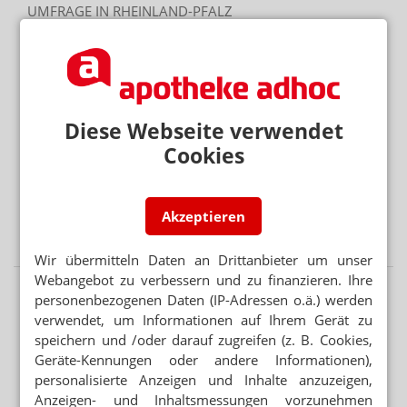
UMFRAGE IN RHEINLAND-PFALZ
Warum Arbeiten bis 67 für viele keine Option ist
Mehr aus Ressort
ANREIBUNG 1:9
Budesonid-Zäpfchen: Mannitol statt Dextrin
Diese Webseite verwendet
Cookies
DAC/NRF
Salicylsäure: Neue Vorschriften für Dithranol
GEBLEICHT ODER NICHT
Akzeptieren
Salicylsäure-Verreibung: Gelbe oder weiße Vaseline?
Wir übermitteln Daten an Drittanbieter um unser
Webangebot zu verbessern und zu finanzieren. Ihre
personenbezogenen Daten (IP-Adressen o.ä.) werden
verwendet, um Informationen auf Ihrem Gerät zu
speichern und /oder darauf zugreifen (z. B. Cookies,
Geräte-Kennungen oder andere Informationen),
personalisierte Anzeigen und Inhalte anzuzeigen,
Anzeigen- und Inhaltsmessungen vorzunehmen