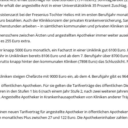
r erhält der angestellte Arzt in einer Universitätsklinik 35 Prozent Zuschlag.
sistenzarzt bei der Fresenius-Tochter Helios mit im ersten Berufsjahr monatl
uro bezahlen. Auch der Klinikkonzern der privaten Krankenversicherung, Sa
chenstunden arbeiten – in sämtlichen kommunalen und privaten Kliniken si
ensschere zwischen Ärzten und angestellten Apotheker immer weiter ausein
 es 255 Euro extra.
hr knapp 5000 Euro monatlich, ein Facharzt in einer Uniklinik gut 6100 Euro.
Jahr in Unikliniken bereits 8106 Euro und ab dem 7. Berufsjahr über 8700 Eur
sbrutto knapp hinter den kommunalen Kliniken (7898 Euro) das Schlusslicht.
iniken steigen Chefärzte mit 9000 Euro ein, ab dem 4. Berufsjahr gibt es 96
öffentlichen Apotheken. Für sie gelten die Tarifverträge des öffentlichen D
n in den Stufen 1 bis 6 (nach einem Jahr Stufe 2, nach zwei weiteren Jahren 
. Angestellte Apotheker in Krankenhausapotheken von Kliniken anderer Träg
nen neuen Tarifvertrag für angestellte Apotheker in öffentlichen Apotheken
in monatliches Plus zwischen 27 und 122 Euro. Die Apothekeninhaber zahlen