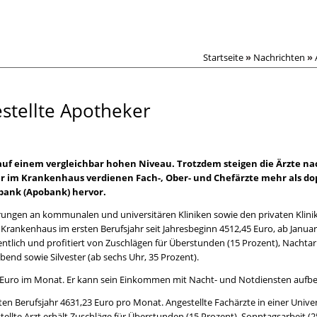
Startseite
»
Nachrichten
»
estellte Apotheker
uf einem vergleichbar hohen Niveau. Trotzdem steigen die Ärzte na
er im Krankenhaus verdienen Fach-, Ober- und Chefärzte mehr als dop
bank (Apobank) hervor.
arungen an kommunalen und universitären Kliniken sowie den privaten Klini
Krankenhaus im ersten Berufsjahr seit Jahresbeginn 4512,45 Euro, ab Januar
tlich und profitiert von Zuschlägen für Überstunden (15 Prozent), Nachtarbe
abend sowie Silvester (ab sechs Uhr, 35 Prozent).
63 Euro im Monat. Er kann sein Einkommen mit Nacht- und Notdiensten aufbes
ersten Berufsjahr 4631,23 Euro pro Monat. Angestellte Fachärzte in einer Unive
ellte Arzt erhält Zuschläge für Überstunden (15 Prozent), Sonntagsarbeit (2