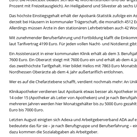
Prozent mit Freizeitausgleich). An Heiligabend und Silvester ab sechs Uh
Das höchste Einstiegsgehalt erhält der Apobank-Statistik zufolge ein As
derzeit bei Häusern in kommunaler Trägerschaft, die monatlich 4512 E
Allerdings müssen Ärzte in den stationären Lehrbetrieben auch 42 Wo
Mit zunehmender Berufserfahrung und Fortbildung klafft die Einkomm
laut Tarifvertrag 4199 Euro. Für jeden vollen Nacht- und Notdienst gibt
Ein Assistenzarzt in einer kommunalen Klinik erhält ab dem 3. Berufsja
7600 Euro. Ein Oberarzt steigt mit 7600 Euro ein und erhält ab dem 4. 
das zweithöchste Tarifgehalt. Hier bildet Helios mit 7863 Euro Monat
Nordhessen Oberärzte ab dem 4. Jahr außertariflich entlohnen.
Wer es auf die Chefarztebene schafft, verdient nochmals mehr: An Unikl
Klinikapotheker verdienen laut Apobank etwas besser als Apotheker in 
14 oder 15 (Apotheker als Leiter von Apotheken) und je nach Berufsjahre
mehreren Jahren werden hier Monatsgehälter bis zu 5000 Euro gezahlt
Euro bis 7000 Euro.
Letzten August einigten sich Adexa und Arbeitgeberverband ADA auf ei
bedeutete das für sie – je nach Berufsgruppe und Berufserfahrung – e
dazu kommen die Sozialabgaben als Arbeitgeber.