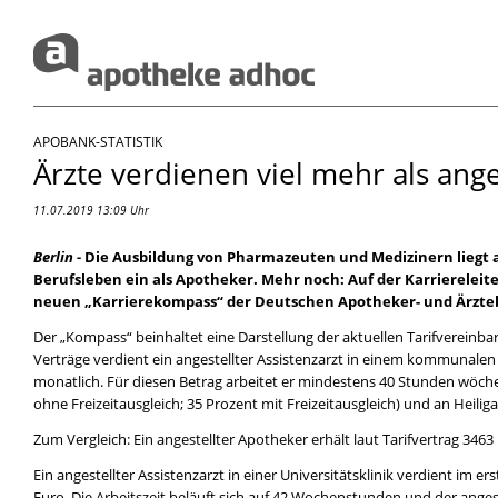
APOBANK-STATISTIK
Ärzte verdienen viel mehr als ang
11.07.2019 13:09 Uhr
Berlin -
Die Ausbildung von Pharmazeuten und Medizinern liegt a
Berufsleben ein als Apotheker. Mehr noch: Auf der Karriereleit
neuen „Karrierekompass“ der Deutschen Apotheker- und Ärzte
Der „Kompass“ beinhaltet eine Darstellung der aktuellen Tarifvereinb
Verträge verdient ein angestellter Assistenzarzt in einem kommunalen 
monatlich. Für diesen Betrag arbeitet er mindestens 40 Stunden wöchen
ohne Freizeitausgleich; 35 Prozent mit Freizeitausgleich) und an Heilig
Zum Vergleich: Ein angestellter Apotheker erhält laut Tarifvertrag 34
Ein angestellter Assistenzarzt in einer Universitätsklinik verdient im 
Euro. Die Arbeitszeit beläuft sich auf 42 Wochenstunden und der angest