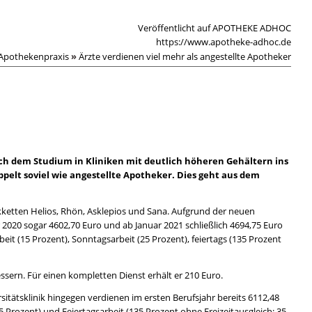
Veröffentlicht auf APOTHEKE ADHOC
https://www.apotheke-adhoc.de
Apothekenpraxis
»
Ärzte verdienen viel mehr als angestellte Apotheker
ch dem Studium in Kliniken mit deutlich höheren Gehältern ins
pelt soviel wie angestellte Apotheker. Dies geht aus dem
kketten Helios, Rhön, Asklepios und Sana. Aufgrund der neuen
 2020 sogar 4602,70 Euro und ab Januar 2021 schließlich 4694,75 Euro
it (15 Prozent), Sonntagsarbeit (25 Prozent), feiertags (135 Prozent
sern. Für einen kompletten Dienst erhält er 210 Euro.
rsitätsklinik hingegen verdienen im ersten Berufsjahr bereits 6112,48
5 Prozent) und Feiertagsarbeit (135 Prozent ohne Freizeitausgleich; 35