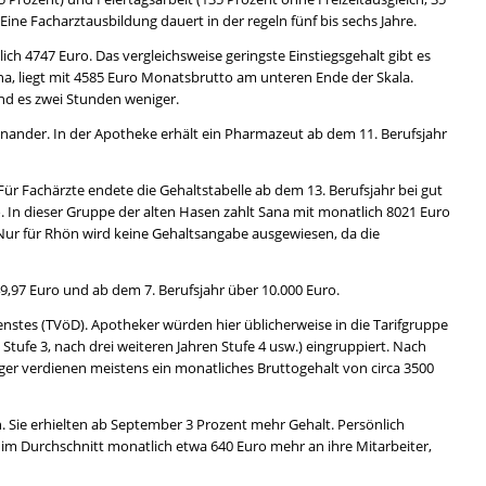
 Eine Facharztausbildung dauert in der regeln fünf bis sechs Jahre.
ich 4747 Euro. Das vergleichsweise geringste Einstiegsgehalt gibt es
na, liegt mit 4585 Euro Monatsbrutto am unteren Ende der Skala.
nd es zwei Stunden weniger.
ander. In der Apotheke erhält ein Pharmazeut ab dem 11. Berufsjahr
 Für Fachärzte endete die Gehaltstabelle ab dem 13. Berufsjahr bei gut
o. In dieser Gruppe der alten Hasen zahlt Sana mit monatlich 8021 Euro
 Nur für Rhön wird keine Gehaltsangabe ausgewiesen, da die
49,97 Euro und ab dem 7. Berufsjahr über 10.000 Euro.
ienstes (TVöD). Apotheker würden hier üblicherweise in die Tarifgruppe
Stufe 3, nach drei weiteren Jahren Stufe 4 usw.) eingruppiert. Nach
er verdienen meistens ein monatliches Bruttogehalt von circa 3500
. Sie erhielten ab September 3 Prozent mehr Gehalt. Persönlich
 im Durchschnitt monatlich etwa 640 Euro mehr an ihre Mitarbeiter,