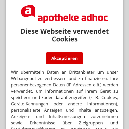
NACHTDIENSTGEDANKEN
„In der Zeitung steht, dass Sie mehr Geld
bekommen“
Diese Webseite verwendet
(SATIRISCHE) NACHTDIENSTGEDANKEN
Morphin-Globuli: Patient überlebt
Cookies
Suizidversuch
NACHTDIENSTGEDANKEN
„Ich darf nicht krank sein, ich darf nicht
Akzeptieren
ausfallen”
Wir übermitteln Daten an Drittanbieter um unser
NACHTDIENSTGEDANKEN
„Das interessiert Sie gar nicht, warum ich das
Webangebot zu verbessern und zu finanzieren. Ihre
kaufen will!”
personenbezogenen Daten (IP-Adressen o.ä.) werden
verwendet, um Informationen auf Ihrem Gerät zu
NACHTDIENSTGEDANKEN
speichern und /oder darauf zugreifen (z. B. Cookies,
Arnica D6 oder D12: „Geben Sie mir die
Stärkeren!”
Geräte-Kennungen oder andere Informationen),
personalisierte Anzeigen und Inhalte anzuzeigen,
NACHTDIENSTGEDANKEN
Anzeigen- und Inhaltsmessungen vorzunehmen
„Können Sie nicht sehen, was ich letztes Mal
sowie Erkenntnisse über Zielgruppen und
hatte?”
Produktentwicklungen zu gewinnen sowie die