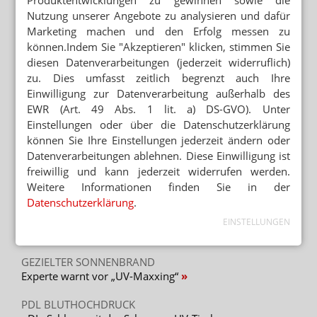
NACHTDIENSTGEDANKEN
Nutzung unserer Angebote zu analysieren und dafür
13 Anzeichen für: „Das Studium hat Spuren
Marketing machen und den Erfolg messen zu
hinterlassen”
können.Indem Sie "Akzeptieren" klicken, stimmen Sie
diesen Datenverarbeitungen (jederzeit widerruflich)
NOTDIENSTGEDANKEN
zu. Dies umfasst zeitlich begrenzt auch Ihre
Abholschein? Sie können mir vertrauen!
Einwilligung zur Datenverarbeitung außerhalb des
EWR (Art. 49 Abs. 1 lit. a) DS-GVO). Unter
NACHTDIENSTGEDANKEN
Einstellungen oder über die Datenschutzerklärung
Das gibt es hier nicht – „In Russland haben wir
das aber!”
können Sie Ihre Einstellungen jederzeit ändern oder
Datenverarbeitungen ablehnen. Diese Einwilligung ist
freiwillig und kann jederzeit widerrufen werden.
Weitere Informationen finden Sie in der
Mehr zum Thema
Datenschutzerklärung
.
SONNENBRANDTIMER UND UV-INDEX
EINSTELLUNGEN
Hautkrebs: Prävention per App
GEZIELTER SONNENBRAND
Experte warnt vor „UV-Maxxing“
PDL BLUTHOCHDRUCK