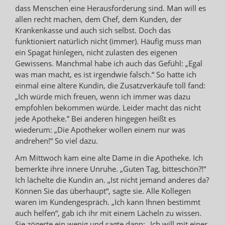
dass Menschen eine Herausforderung sind. Man will es
allen recht machen, dem Chef, dem Kunden, der
Krankenkasse und auch sich selbst. Doch das
funktioniert natürlich nicht (immer). Häufig muss man
ein Spagat hinlegen, nicht zulasten des eigenen
Gewissens. Manchmal habe ich auch das Gefühl: „Egal
was man macht, es ist irgendwie falsch.“ So hatte ich
einmal eine ältere Kundin, die Zusatzverkäufe toll fand:
„Ich würde mich freuen, wenn ich immer was dazu
empfohlen bekommen würde. Leider macht das nicht
jede Apotheke.” Bei anderen hingegen heißt es
wiederum: „Die Apotheker wollen einem nur was
andrehen!“ So viel dazu.
Am Mittwoch kam eine alte Dame in die Apotheke. Ich
bemerkte ihre innere Unruhe. „Guten Tag, bitteschön?!“
Ich lächelte die Kundin an. „Ist nicht jemand anderes da?
Können Sie das überhaupt“, sagte sie. Alle Kollegen
waren im Kundengespräch. „Ich kann Ihnen bestimmt
auch helfen“, gab ich ihr mit einem Lächeln zu wissen.
Sie zögerte ein wenig und sagte dann: „Ich will mit einer