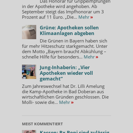
Das Honorar für Grippeimpfungen
in der Apotheke wird angehoben. Ab
September steigt das Impfhonorar um 3
Prozent auf 11 Euro. „Die...
Mehr
»
Grüne: Apotheken sollen
Klimaanlagen abgeben
Die Grünen in Bayern haben sich
für mehr Hitzeschutz starkgemacht. Unter
dem Motto „Bayern braucht Abkühlung –
schnelle Hilfe für besonders...
Mehr
»
Jung-Inhaberin: „Vier
Apotheken wieder voll
gemacht“
Zum Jahreswechsel hat Dr. Lilli Amelung
die Kamp-Apotheke in Bad Doberan aus
wirtschaftlichen Gründen geschlossen. Die
Molli- sowie die...
Mehr
»
MEIST KOMMENTIERT
Kassen: Rx-Boni sind zulässig