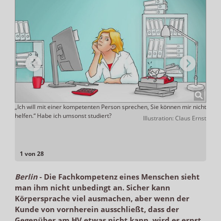
nnt.
„Ich will mit einer kompetenten Person sprechen, Sie können mir nicht
Typi
it
helfen.“ Habe ich umsonst studiert?
nur d
Illustration: Claus Ernst
ch.
onlin
Sie m
ADHOC
1 von 28
Berlin
-
Die Fachkompetenz eines Menschen sieht
man ihm nicht unbedingt an. Sicher kann
Körpersprache viel ausmachen, aber wenn der
Kunde von vornherein ausschließt, dass der
Gegenüber am HV etwas nicht kann, wird es ernst.