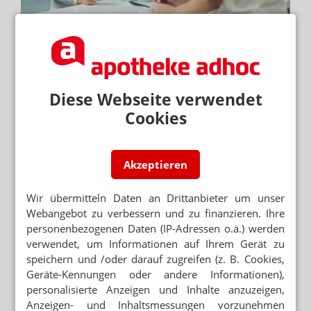
Morbus Parkinson galt lange Zeit vor allem als „Alte-
Männer-Krankheit“. Doch ein geschlechtsspezifischer
Blick auf die Neurologie offenbart deutliche...
Mehr
»
Diese Webseite verwendet
NEUE EINTEILUNG
Harnwegsinfekt: Systemisch statt
Cookies
kompliziert
Akzeptieren
Wir übermitteln Daten an Drittanbieter um unser
Webangebot zu verbessern und zu finanzieren. Ihre
personenbezogenen Daten (IP-Adressen o.ä.) werden
verwendet, um Informationen auf Ihrem Gerät zu
speichern und /oder darauf zugreifen (z. B. Cookies,
Geräte-Kennungen oder andere Informationen),
personalisierte Anzeigen und Inhalte anzuzeigen,
Anzeigen- und Inhaltsmessungen vorzunehmen
Harnwegsinfektionen wurden bislang in unkompliziert