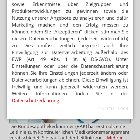
sowie Erkenntnisse über Zielgruppen und
und kompliziert unterteilt. Damit ist jetzt Schluss. Die
Europäische Gesellschaft für Urologie (EAU)...
Mehr
»
Produktentwicklungen zu gewinnen sowie die
Nutzung unserer Angebote zu analysieren und dafür
Marketing machen und den Erfolg messen zu
können.Indem Sie "Akzeptieren" klicken, stimmen Sie
BAK-LEITLINIE
Medikationsmanagement nur im
diesen Datenverarbeitungen (jederzeit widerruflich)
persönlichen Kontakt
zu. Dies umfasst zeitlich begrenzt auch Ihre
Einwilligung zur Datenverarbeitung außerhalb des
EWR (Art. 49 Abs. 1 lit. a) DS-GVO). Unter
Einstellungen oder über die Datenschutzerklärung
können Sie Ihre Einstellungen jederzeit ändern oder
Datenverarbeitungen ablehnen. Diese Einwilligung ist
freiwillig und kann jederzeit widerrufen werden.
Weitere Informationen finden Sie in der
Datenschutzerklärung
.
EINSTELLUNGEN
Die Bundesapothekerkammer (BAK) hat erstmals eine
Leitlinie zum kontinuierlichen Medikationsmanagement
verabschiedet. Sie baut auf der Leitlinie zur...
Mehr
»