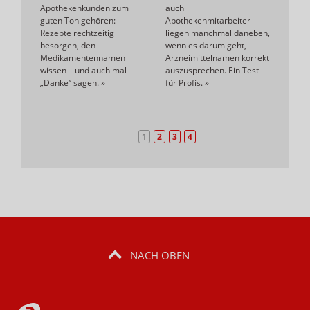
Apothekenkunden zum
auch
guten Ton gehören:
Apothekenmitarbeiter
Rezepte rechtzeitig
liegen manchmal daneben,
besorgen, den
wenn es darum geht,
Medikamentennamen
Arzneimittelnamen korrekt
wissen – und auch mal
auszusprechen. Ein Test
„Danke“ sagen.
»
für Profis.
»
1
2
3
4
NACH OBEN