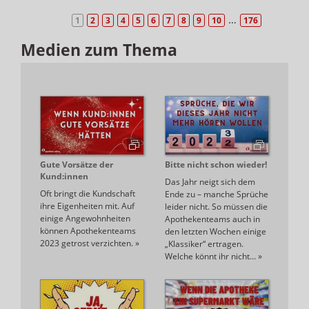
…
1
2
3
4
5
6
7
8
9
10
176
Medien zum Thema
Gute Vorsätze der
Bitte nicht schon wieder!
Kund:innen
Das Jahr neigt sich dem
Oft bringt die Kundschaft
Ende zu – manche Sprüche
ihre Eigenheiten mit. Auf
leider nicht. So müssen die
einige Angewohnheiten
Apothekenteams auch in
können Apothekenteams
den letzten Wochen einige
2023 getrost verzichten.
»
„Klassiker“ ertragen.
Welche könnt ihr nicht…
»