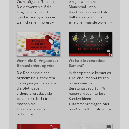
Co. häufig eine Tüte an.
einiges anhören:
Die Antworten auf die
Manchmal lügen
Frage sind immer die
Kund:innen, dass sich die
gleichen – einige können
Balken biegen, um zu
wir nicht mehr hören.
»
erreichen was sie wollen.
»
Wenn die DJ-Angabe zur
Wo ist die versteckte
Herausforderung wird
Kamera?
Die Dosierung eines
In der Apotheke kommt es
Arzneimittels ist extrem
zu allerlei merkwürdigen
wichtig – eigentlich sollte
Situationen im
die DJ-Angabe
Beratungsgespräch. Wir
sicherstellen, dass sie
haben ein paar kuriose
bekannt ist. Nicht immer
Kunden-Ideen
machen die
zusammengetragen. Viel
Einnahmehinweise
Spaß beim Durchklicken!
»
jedoch…
»