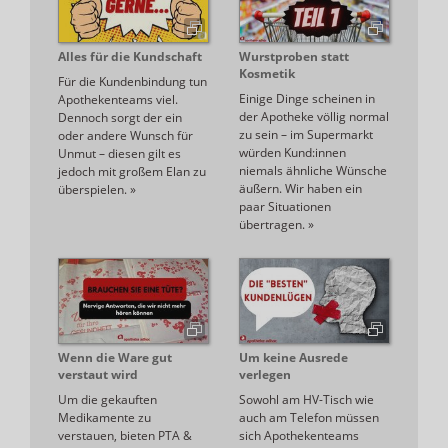
Alles für die Kundschaft
Wurstproben statt
Kosmetik
Für die Kundenbindung tun
Einige Dinge scheinen in
Apothekenteams viel.
der Apotheke völlig normal
Dennoch sorgt der ein
zu sein – im Supermarkt
oder andere Wunsch für
würden Kund:innen
Unmut – diesen gilt es
niemals ähnliche Wünsche
jedoch mit großem Elan zu
äußern. Wir haben ein
überspielen.
»
paar Situationen
übertragen.
»
Wenn die Ware gut
Um keine Ausrede
verstaut wird
verlegen
Um die gekauften
Sowohl am HV-Tisch wie
Medikamente zu
auch am Telefon müssen
verstauen, bieten PTA &
sich Apothekenteams