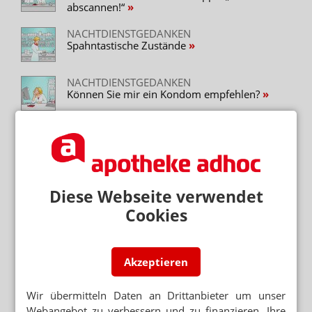
abscannen!“
NACHTDIENSTGEDANKEN
Spahntastische Zustände
NACHTDIENSTGEDANKEN
Können Sie mir ein Kondom empfehlen?
Neuere Artikel zum Thema
NACHTDIENSTGEDANKEN
„Sie haben doch gerade sowieso nichts zu tun“
Diese Webseite verwendet
Cookies
NACHTDIENSTGEDANKEN
Gedicht: Das Apothekenjahr 2018
Akzeptieren
NACHTDIENSTGEDANKEN
„In der Zeitung steht, dass Sie mehr Geld
bekommen“
Wir übermitteln Daten an Drittanbieter um unser
Webangebot zu verbessern und zu finanzieren. Ihre