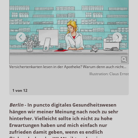
arte
Versichertenkarten lesen in der Apotheke? Warum denn auch nicht...
Tipp
entge
Illustration: Claus Ernst
seine
lio.de
1 von 12
Berlin
-
In puncto digitales Gesundheitswesen
hängen wir meiner Meinung nach noch zu sehr
hinterher. Vielleicht sollte ich nicht zu hohe
Erwartungen haben und mich einfach nur
zufrieden damit geben, wenn es endlich