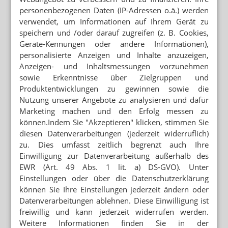
NACHTDIENSTGEDANKEN
personenbezogenen Daten (IP-Adressen o.ä.) werden
„Ich darf nicht krank sein, ich darf nicht
ausfallen”
verwendet, um Informationen auf Ihrem Gerät zu
speichern und /oder darauf zugreifen (z. B. Cookies,
Geräte-Kennungen oder andere Informationen),
personalisierte Anzeigen und Inhalte anzuzeigen,
Mehr zum Thema
Anzeigen- und Inhaltsmessungen vorzunehmen
sowie Erkenntnisse über Zielgruppen und
RETTUNGSDIENST STATT ANTIHISTAMINIKA
Notdienst-Apotheker rettet Nussallergiker
Produktentwicklungen zu gewinnen sowie die
Nutzung unserer Angebote zu analysieren und dafür
ERREICHBARKEIT
Marketing machen und den Erfolg messen zu
Barmer: Genügend Apotheken in Meck-Pomm
können.Indem Sie "Akzeptieren" klicken, stimmen Sie
diesen Datenverarbeitungen (jederzeit widerruflich)
ROBOTER STATT APOTHEKER?
zu. Dies umfasst zeitlich begrenzt auch Ihre
Notdienst ohne Personal: Firma wirbt in Apotheken
Einwilligung zur Datenverarbeitung außerhalb des
EWR (Art. 49 Abs. 1 lit. a) DS-GVO). Unter
Einstellungen oder über die Datenschutzerklärung
Mehr aus Ressort
können Sie Ihre Einstellungen jederzeit ändern oder
„SCHWEREGRAD IST BEISPIELLOS“
Datenverarbeitungen ablehnen. Diese Einwilligung ist
Ebola: Ist das Virus mutiert?
freiwillig und kann jederzeit widerrufen werden.
Weitere Informationen finden Sie in der
AUSWIRKUNGEN ZEIGEN SICH ERST JETZT