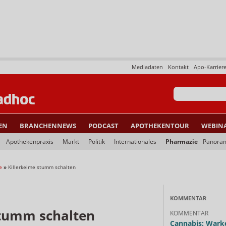
Mediadaten
Kontakt
Apo-Karrier
EN
BRANCHENNEWS
PODCAST
APOTHEKENTOUR
WEBIN
Apothekenpraxis
Markt
Politik
Internationales
Pharmazie
Panora
e
»
Killerkeime stumm schalten
KOMMENTAR
stumm schalten
KOMMENTAR
Cannabis: Warke