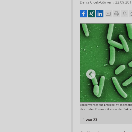
Deniz Cicek-Görkem
,
22.09.201
akterien und lösen die Bakterienruhr aus. Jährlich
Sprechverbot für Erreger: Wissenscha
n, von denen 1 Millionen sterben.
das in der Kommunikation der Bakter
Foto: CDC/James Archer
1 von 23