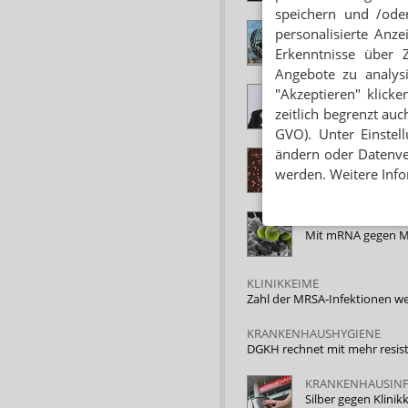
speichern und /oder
VEREINTE NATION
personalisierte Anz
UN kämpft gegen A
Erkenntnisse über 
Angebote zu analys
WORLD HEALTH S
"Akzeptieren" klicke
Gröhe: Kampf gege
zeitlich begrenzt auc
GVO). Unter Einstel
ändern oder Datenver
ANTIBIOTIKARESI
Bakterien in der S
werden. Weitere Info
KRANKENHAUSKE
Mit mRNA gegen 
KLINIKKEIME
Zahl der MRSA-Infektionen w
KRANKENHAUSHYGIENE
DGKH rechnet mit mehr resis
KRANKENHAUSINF
Silber gegen Klini