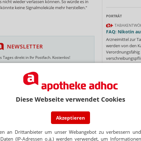
s nicht wieder verlassen können. So würde es in
 könnte keine Signalmoleküle mehr herstellen.“
PORTRÄT
TABAKENTWÖ
FAQ: Nikotin au
Arzneimittel zur
NEWSLETTER
werden von den Ka
Verordnungsfähig s
 Tages direkt in Ihr Postfach. Kostenlos!
verschreibungspfli
Mehr
»
Jetzt
abonnieren
 zum Newsletter & Datenschutz
Diese Webseite verwendet Cookies
Ne
STENZEN
tatt töten
Akzeptieren
E-MAIL ADRESS
en an Drittanbieter um unser Webangebot zu verbessern und 
Antibiotika-Resistenzen
Jet
Daten (IP-Adressen o.ä.) werden verwendet, um Informationen