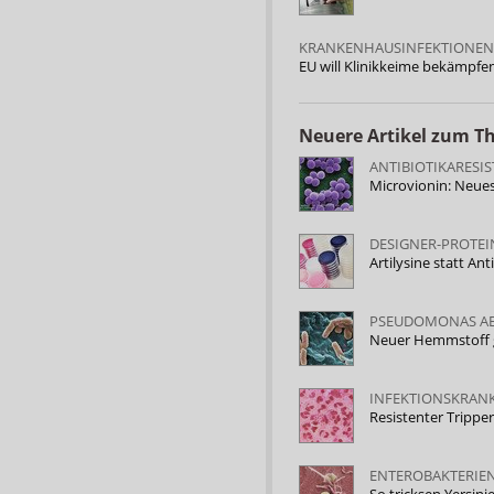
KRANKENHAUSINFEKTIONEN
EU will Klinikkeime bekämpfe
Neuere Artikel zum 
ANTIBIOTIKARESI
Microvionin: Neue
DESIGNER-PROTEI
Artilysine statt Ant
PSEUDOMONAS A
Neuer Hemmstoff g
INFEKTIONSKRAN
Resistenter Trippe
ENTEROBAKTERIE
So tricksen Yersi