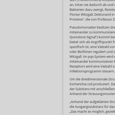
an, töten sie dadurch ab und 
Bakterien dazu zwingt, Resist
Florian Witzgall, Doktorand i
Proteine“, die von Professor D
Pseudomonaden besitzen dre
miteinander zu kommunizier
Quinolone Signal“) kommt be
bietet sich als Angriffspunkt
spezifisch ist, eine Vielzahl 
oder Biofilmen reguliert und
Witzgall. Im pqs-System wird 
miteinander kommunizieren k
Rezeptors wird eine Vielzahl v
Infektionsprogramm steuern.
Um die dreidimensionale Stru
Escherichia coli produziert. Da
der Substanz mit anschließen
Anhand der Streuungsmuster 
„Anhand der aufgeklärten Str
die Ausgangssubstanz für das 
„Das macht es möglich, gezie