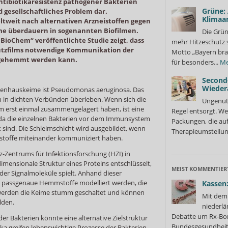
tibiotikaresistenz pathogener Bakterien
Grüne:
d gesellschaftliches Problem dar.
Klimaa
ltweit nach alternativen Arzneistoffen gegen
me überdauern in sogenannten Biofilmen.
Die Grün
ioChem“ veröffentlichte Studie zeigt, dass
mehr Hitzeschutz 
chutzfilms notwendige Kommunikation der
Motto „Bayern bra
gehemmt werden kann.
für besonders...
Me
Second
Wieder
kenhauskeime ist Pseudomonas aeruginosa. Das
 in dichten Verbünden überleben. Wenn sich die
Ungenutz
 erst einmal zusammengelagert haben, ist eine
Regel entsorgt. We
da die einzelnen Bakterien vor dem Immunsystem
Packungen, die au
ind. Die Schleimschicht wird ausgebildet, wenn
Therapieumstellung
alstoffe miteinander kommuniziert haben.
-Zentrums für Infektionsforschung (HZI) in
mensionale Struktur eines Proteins entschlüsselt,
MEIST KOMMENTIER
 der Signalmoleküle spielt. Anhand dieser
 passgenaue Hemmstoffe modelliert werden, die
Kassen:
werden die Keime stumm geschaltet und können
Mit dem 
lden.
niederlä
Debatte um Rx-Bon
 Bakterien könnte eine alternative Zielstruktur
Bundesgesundheits
ka greifen lebenswichtige Prozesse der Bakterien