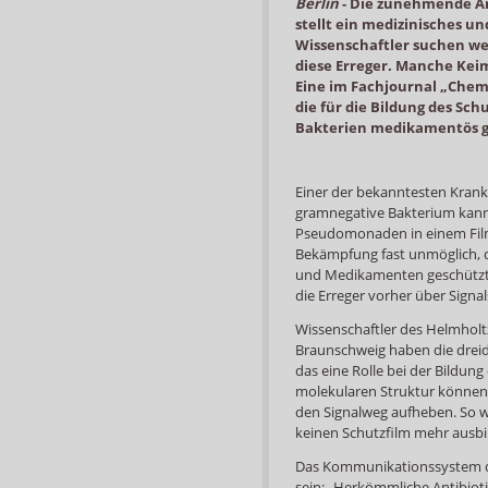
Berlin
-
Die zunehmende An
stellt ein medizinisches un
Wissenschaftler suchen we
diese Erreger. Manche Kei
Eine im Fachjournal „ChemB
die für die Bildung des S
Bakterien medikamentös 
Einer der bekanntesten Kran
gramnegative Bakterium kann
Pseudomonaden in einem Film
Bekämpfung fast unmöglich, 
und Medikamenten geschützt s
die Erreger vorher über Sign
Wissenschaftler des Helmholtz
Braunschweig haben die dreidi
das eine Rolle bei der Bildung
molekularen Struktur können
den Signalweg aufheben. So 
keinen Schutzfilm mehr ausbi
Das Kommunikationssystem der
sein: „Herkömmliche Antibioti