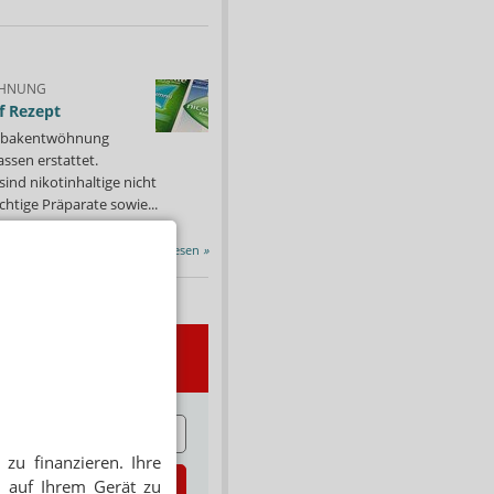
HNUNG
f Rezept
 Tabakentwöhnung
ssen erstattet.
ind nikotinhaltige nicht
chtige Präparate sowie...
Alle Porträts lesen
»
wsletter
E
zu finanzieren. Ihre
zt abonnieren
 auf Ihrem Gerät zu