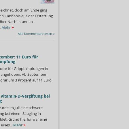
zeichnet, doch am Ende ging
on Cannabis aus der Erstattung
: Über Nacht standen
.
Mehr
»
Alle Kommentare lesen
»
tember: 11 Euro für
impfung
orar für Grippeimpfungen in
d angehoben. Ab September
orar um 3 Prozent auf 11 Euro.
Vitamin-D-Vergiftung bei
g
ruktur können passgenaue Hemmstoffe modelliert werden, die den
Die zunehmende Antibiot
ung des schützenden Biofilms hemmen.
gesellschaftliches Probl
urde im Juli eine schwere
Bild: HZI/Florian Witzgall
ng bei einem Säugling in
det. Grund hierfür war eine
eines...
Mehr
»