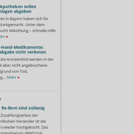
 Apotheken sollen
nlagen abgeben
en in Bayern haben sich für
starkgemacht. Unter dem
ucht Abkühlung – schnelle Hilfe
hr
»
-Hand-Medikamente:
abgabe nicht verboten
te Arzneimittel werden in der
il aber nicht angebrochene
fgrund von Tod,
,...
Mehr
»
T
 Rx-Boni sind zulässig
Zuzahlungserlass der
ndischen Versender ist die
i wieder hochgekocht. Das
ministerium (BMG) hat...