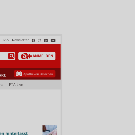
e
RSS
Newsletter
ANMELDEN
Apotheken Umschau
ARE
ma
PTA Live
n hinterlässt