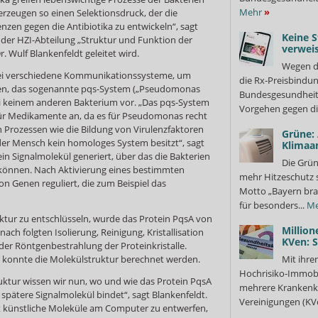
Mehr
»
erzeugen so einen Selektionsdruck, der die
enzen gegen die Antibiotika zu entwickeln“, sagt
Keine S
n der HZI-Abteilung „Struktur und Funktion der
verweis
r. Wulf Blankenfeldt geleitet wird.
Wegen d
i verschiedene Kommunikationssysteme, um
die Rx-Preisbindun
en, das sogenannte pqs-System („Pseudomonas
Bundesgesundheits
i keinem anderen Bakterium vor. „Das pqs-System
Vorgehen gegen di
 für Medikamente an, da es für Pseudomonas recht
von Prozessen wie die Bildung von Virulenzfaktoren
Grüne:
 der Mensch kein homologes System besitzt“, sagt
Klimaa
ein Signalmolekül generiert, über das die Bakterien
Die Grün
önnen. Nach Aktivierung eines bestimmten
mehr Hitzeschutz 
on Genen reguliert, die zum Beispiel das
Motto „Bayern bra
für besonders...
Me
ktur zu entschlüsseln, wurde das Protein PqsA von
Million
nach folgten Isolierung, Reinigung, Kristallisation
KVen: 
der Röntgenbestrahlung der Proteinkristalle.
konnte die Molekülstruktur berechnet werden.
Mit ihre
Hochrisiko-Immobi
uktur wissen wir nun, wo und wie das Protein PqsA
mehrere Krankenka
spätere Signalmolekül bindet“, sagt Blankenfeldt.
Vereinigungen (KVe
lt künstliche Moleküle am Computer zu entwerfen,