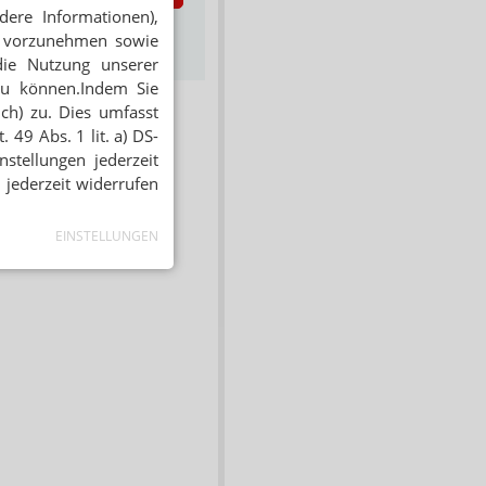
dere Informationen),
s zum Newsletter &
en vorzunehmen sowie
Datenschutz
die Nutzung unserer
zu können.Indem Sie
ich) zu. Dies umfasst
 49 Abs. 1 lit. a) DS-
stellungen jederzeit
 jederzeit widerrufen
EINSTELLUNGEN