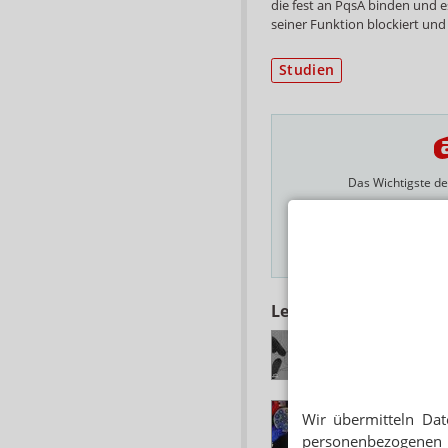
die fest an PqsA binden und e
seiner Funktion blockiert und
Studien
Das Wichtigste des
E-MAIL ADRESSE
Hinweis
Lesen Sie auch
ANTIBIOTIKARESI
Bakterien lähmen s
EU-KOMMISSION
Wir übermitteln Dat
Ideenpapier gegen 
personenbezogenen 