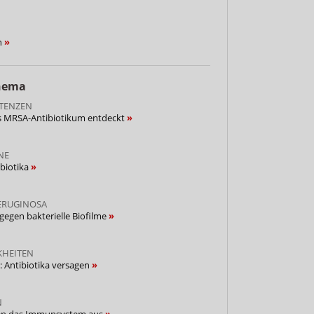
n
Thema
STENZEN
s MRSA-Antibiotikum entdeckt
NE
ibiotika
ERUGINOSA
egen bakterielle Biofilme
KHEITEN
r: Antibiotika versagen
N
nien das Immunsystem aus