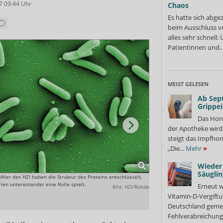
7 09:44
Uhr
Chaos
Es hatte sich abge
beim Ausschluss v
alles sehr schnell
Patientinnen und..
MEIST GELESEN
Ab Sep
Grippe
Das Hon
der Apotheke wir
steigt das Impfhon
„Die...
Mehr
»
Wieder 
Säuglin
ftler des HZI haben die Struktur des Proteins entschlüsselt,
Anhand dieser molekularen St
ien untereinander eine Rolle spielt.
Signalweg und damit die Bild
Erneut w
Bild: HZI/Rohde
Vitamin-D-Vergiftu
Deutschland gemel
Fehlverabreichung 