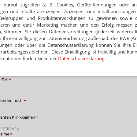
 darauf zugreifen (z. B. Cookies, Geräte-Kennungen oder an
Hinwei
EN
eigen und Inhalte anzuzeigen, Anzeigen- und Inhaltsmessung
ntibiotikaresistenzen
Zielgruppen und Produktentwicklungen zu gewinnen sowie 
ieren und dafür Marketing machen und den Erfolg messen 
UMMIT
n, stimmen Sie diesen Datenverarbeitungen (jederzeit widerrufl
n Antibiotikaresistenzen
h Ihre Einwilligung zur Datenverarbeitung außerhalb des EWR (Art.
lungen oder über die Datenschutzerklärung können Sie Ihre Ein
arbeitungen ablehnen. Diese Einwilligung ist freiwillig und kann
STENZEN
ackgasse
rmationen finden Sie in der
Datenschutzerklärung
.
IME
MRSA
eiterhin hoch
tenten Klinikkeimen
EKTIONEN
kkeime