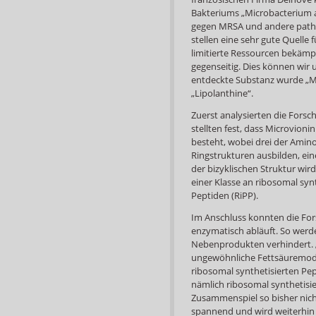
Bakteriums „Microbacterium a
gegen MRSA und andere pathog
stellen eine sehr gute Quelle 
limitierte Ressourcen bekämp
gegenseitig. Dies können wir
entdeckte Substanz wurde „M
„Lipolanthine“.
Zuerst analysierten die Forsc
stellten fest, dass Microvion
besteht, wobei drei der Amino
Ringstrukturen ausbilden, ei
der bizyklischen Struktur wir
einer Klasse an ribosomal syn
Peptiden (RiPP).
Im Anschluss konnten die Fors
enzymatisch abläuft. So wer
Nebenprodukten verhindert. „Wa
ungewöhnliche Fettsäuremodif
ribosomal synthetisierten P
nämlich ribosomal synthetisi
Zusammenspiel so bisher nicht
spannend und wird weiterhin i