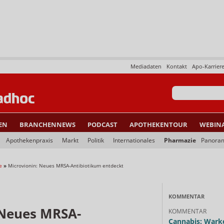
Mediadaten
Kontakt
Apo-Karrier
EN
BRANCHENNEWS
PODCAST
APOTHEKENTOUR
WEBIN
Apothekenpraxis
Markt
Politik
Internationales
Pharmazie
Panora
e
»
Microvionin: Neues MRSA-Antibiotikum entdeckt
KOMMENTAR
 Neues MRSA-
KOMMENTAR
Cannabis: Warke