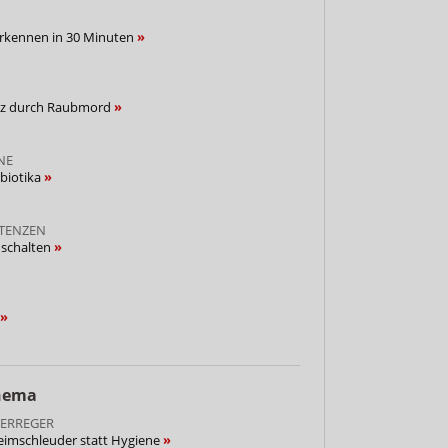
erkennen in 30 Minuten
enz durch Raubmord
NE
ibiotika
STENZEN
 schalten
Thema
 ERREGER
imschleuder statt Hygiene