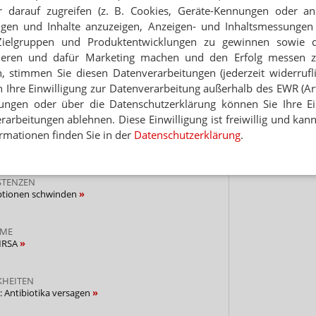
 darauf zugreifen (z. B. Cookies, Geräte-Kennungen oder an
Hinwei
 Tages direkt in Ihr Postfach. Kostenlos!
eigen und Inhalte anzuzeigen, Anzeigen- und Inhaltsmessung
Zielgruppen und Produktentwicklungen zu gewinnen sowie 
Jetzt
ieren und dafür Marketing machen und den Erfolg messen 
abonnieren
n, stimmen Sie diesen Datenverarbeitungen (jederzeit widerrufl
 zum Newsletter & Datenschutz
h Ihre Einwilligung zur Datenverarbeitung außerhalb des EWR (Art.
lungen oder über die Datenschutzerklärung können Sie Ihre Ein
arbeitungen ablehnen. Diese Einwilligung ist freiwillig und kann
ERUGINOSA
rmationen finden Sie in der
Datenschutzerklärung
.
egen bakterielle Biofilme
ISTENZEN
Optionen schwinden
IME
MRSA
KHEITEN
r: Antibiotika versagen