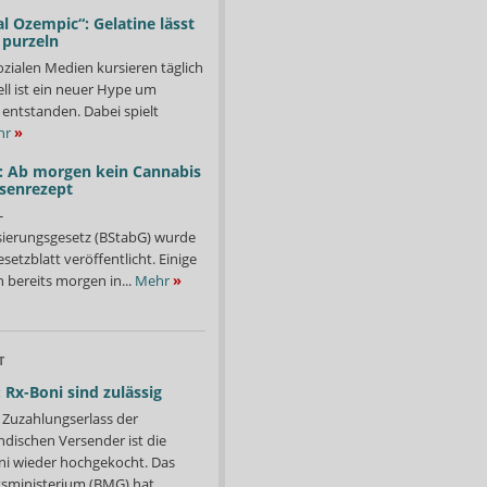
l Ozempic“: Gelatine lässt
 purzeln
ozialen Medien kursieren täglich
ll ist ein neuer Hype um
entstanden. Dabei spielt
hr
»
: Ab morgen kein Cannabis
ssenrezept
-
isierungsgesetz (BStabG) wurde
etzblatt veröffentlicht. Einige
 bereits morgen in...
Mehr
»
T
 Rx-Boni sind zulässig
Zuzahlungserlass der
ndischen Versender ist die
i wieder hochgekocht. Das
ministerium (BMG) hat...