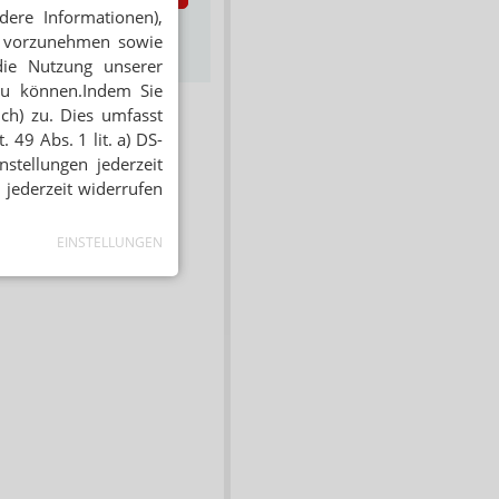
dere Informationen),
s zum Newsletter &
en vorzunehmen sowie
Datenschutz
die Nutzung unserer
zu können.Indem Sie
ich) zu. Dies umfasst
 49 Abs. 1 lit. a) DS-
stellungen jederzeit
 jederzeit widerrufen
EINSTELLUNGEN