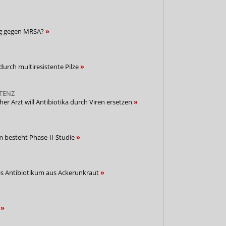
ung gegen MRSA?
urch multiresistente Pilze
STENZ
r Arzt will Antibiotika durch Viren ersetzen
m besteht Phase-II-Studie
s Antibiotikum aus Ackerunkraut
n