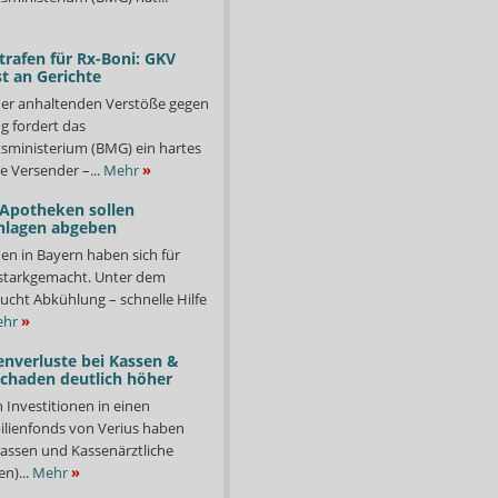
trafen für Rx-Boni: GKV
t an Gerichte
er anhaltenden Verstöße gegen
g fordert das
ministerium (BMG) ein hartes
e Versender –...
Mehr
»
 Apotheken sollen
nlagen abgeben
en in Bayern haben sich für
starkgemacht. Unter dem
ucht Abkühlung – schnelle Hilfe
hr
»
enverluste bei Kassen &
Schaden deutlich höher
n Investitionen in einen
lienfonds von Verius haben
ssen und Kassenärztliche
n)...
Mehr
»