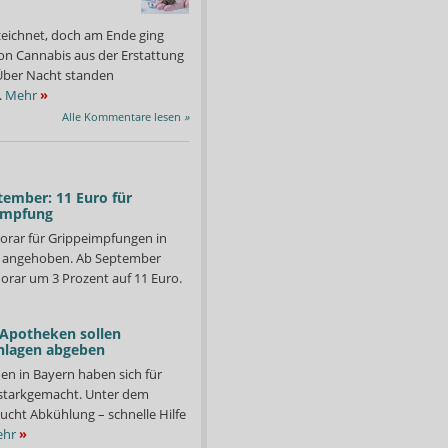
zeichnet, doch am Ende ging
on Cannabis aus der Erstattung
: Über Nacht standen
.
Mehr
»
Alle Kommentare lesen
»
tember: 11 Euro für
impfung
orar für Grippeimpfungen in
d angehoben. Ab September
orar um 3 Prozent auf 11 Euro.
 Apotheken sollen
nlagen abgeben
en in Bayern haben sich für
ultativ pathogene Keim ist weit verbreitet und kann
Weitere pathogene Keim
starkgemacht. Unter dem
 und zu einer Pharyngitis auslösen. Außerdem können die Toxine in
immungeschwächten Mensc
ucht Abkühlung – schnelle Hilfe
nsmittelvergiftung führen.
Erreger auch als Kranke
Foto: NIAID
hr
»