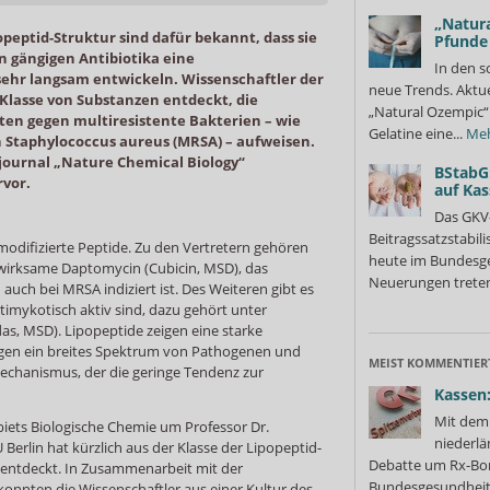
„Natura
opeptid-Struktur sind dafür bekannt, dass sie
Pfunde
n gängigen Antibiotika eine
In den s
sehr langsam entwickeln. Wissenschaftler der
neue Trends. Aktue
Klasse von Substanzen entdeckt, die
„Natural Ozempic“ 
ten gegen multiresistente Bakterien – wie
Gelatine eine...
Me
n Staphylococcus aureus (MRSA) – aufweisen.
journal „Nature Chemical Biology“
BStabG
rvor.
auf Ka
Das GKV
Beitragssatzstabil
modifizierte Peptide. Zu den Vertretern gehören
heute im Bundesges
d wirksame Daptomycin (Cubicin, MSD), das
Neuerungen treten
 auch bei MRSA indiziert ist. Des Weiteren gibt es
ntimykotisch aktiv sind, dazu gehört unter
s, MSD). Lipopeptide zeigen eine starke
gegen ein breites Spektrum von Pathogenen und
MEIST KOMMENTIER
echanismus, der die geringe Tendenz zur
Kassen:
Mit dem 
iets Biologische Chemie um Professor Dr.
niederlä
erlin hat kürzlich aus der Klasse der Lipopeptid-
Debatte um Rx-Bon
“ entdeckt. In Zusammenarbeit mit der
Bundesgesundheits
onnten die Wissenschaftler aus einer Kultur des