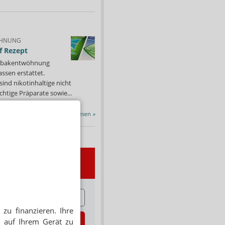
HNUNG
f Rezept
 Tabakentwöhnung
ssen erstattet.
ind nikotinhaltige nicht
chtige Präparate sowie...
Alle Porträts lesen
»
wsletter
E
zu finanzieren. Ihre
zt abonnieren
 auf Ihrem Gerät zu