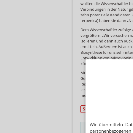
wollten die Wissenschaftler h
Verbindungen in der Natur gib
zehn potenzielle Kandidaten 
terpenica) haben sie dann „Noc
Dem Wissenschaftler zufolge w
vergrößern. „Wir versuchen n
isolieren und dann auch Rücks
ermitteln. Außerdem ist auch 
Biosynthese für uns sehr inter
Entwicklung von Microvionin
können.“
Multiresistente Keime sind ei
Gesundheit, eine Infektion mi
Resistenzen tödlich enden. D
leisten, die Gefahr für die Be
mehrere Tausend Menschen an
Studien
Wir übermitteln Dat
personenbezogenen 