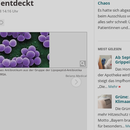
 entdeckt
Chaos
Es hatte sich abge
8 14:16
Uhr
beim Ausschluss v
alles sehr schnell
Patientinnen und..
MEIST GELESEN
Ab Sep
Grippe
Das Hon
ues Antibiotikum aus der Gruppe der Lipopeptid-Antibiotika
MRSA.
der Apotheke wir
Belano Medical
steigt das Impfhon
„Die...
Mehr
»
Grüne:
Klimaa
Die Grün
Staphylococcus aureus: Der fak
mehr Hitzeschutz 
Hautinfektionen, Endokarditis
Motto „Bayern bra
Nahrungsmitteln zu einer Lebe
für besonders...
Me