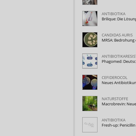
ANTIBIOTIKA
Brilique: Die Lös
CANDIDAS AURIS
MRSA: Bedrohung d
ANTIBIOTIKARESI
Phagomed: Deutsche
CEFIDEROCOL
Neues Antibiotiku
NATURSTOFFE
Macrobrevin: Neue
ANTIBIOTIKA
Fresh-up: Penicilli