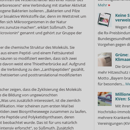
Mehr
»
rborescens“ eine Verbindung mit starker Aktivität
ene Bakterien isolieren. „Bakterien und Pilze
Keine S
für bioaktive Wirkstoffe dar, denn im Wettstreit um
verweis
fen sich Mikroorganismen in der Natur
Wegen d
 uns zunutze machen“, erklärt Süßmuth. Die
icrovionin“ genannt und gehört zur Gruppe der
die Rx-Preisbindun
Bundesgesundheits
Vorgehen gegen di
her die chemische Struktur des Moleküls. Sie
in aus einem Peptid- und einem Fettsäureteil
Grüne:
säuren so modifiziert werden, dass sich zwei
Klimaa
ne davon weist eine Thioetherbrücke auf. Aufgrund
Die Grün
d die Verbindung zu den „Lanthipeptiden“ gezählt,
mehr Hitzeschutz 
thetisierten und posttranslational modifizierten
Motto „Bayern bra
für besonders...
Me
cher zeigen, dass die Zyklisierung des Moleküls
Million
de die Bildung von ungewünschten
KVen: 
s uns zusätzlich interessiert, ist die ziemlich
ikation. Hier scheinen zum ersten Mal bei
Mit ihre
eptiden zwei Biosynthesewege zusammen zu laufen,
Hochrisiko-Immobi
erte Peptide und Polyketidsynthasen, deren
mehrere Krankenka
 beobachtet wurde. Das ist für uns natürlich
Vereinigungen (KVe
ntensiv erforscht“, so Süßmuth. Zusätzlich