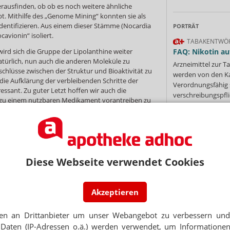
erausfinden, ob ob es noch weitere ähnliche
t. Mithilfe des „Genome Mining“ konnten sie als
identifizieren. Aus einem dieser Stämme (Nocardia
PORTRÄT
avionin“ isoliert.
TABAKENTWÖ
ird sich die Gruppe der Lipolanthine weiter
FAQ: Nikotin au
atürlich, nun auch die anderen Moleküle zu
Arzneimittel zur
chlüsse zwischen der Struktur und Bioaktivität zu
werden von den Ka
die Aufklärung der verbleibenden Schritte der
Verordnungsfähig s
essant. Zu guter Letzt hoffen wir auch die
verschreibungspfli
 zu einem nutzbaren Medikament vorantreiben zu
Mehr
»
ne globale Bedrohung für die öffentliche
t diesen Erregern kann für Patienten aufgrund der
ie Studienergebnisse könnten einen Beitrag dazu
völkerung zu reduzieren. Denn jährlich sterben
Diese Webseite verwendet Cookies
 solchen Infektionen.
Ne
Akzeptieren
E-MAIL ADRESS
en an Drittanbieter um unser Webangebot zu verbessern und 
Jet
Daten (IP-Adressen o.ä.) werden verwendet, um Informationen
NEWSLETTER