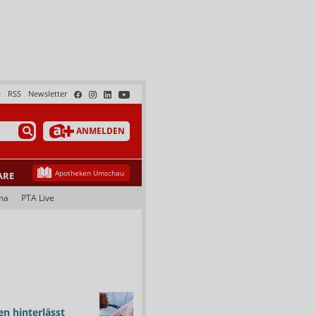
e
RSS
Newsletter
ANMELDEN
Apotheken Umschau
ARE
ma
PTA Live
n hinterlässt