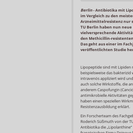
Berlin
-
Antibiotika mit Lip
im Vergleich zu den meiste
Arzneimittelresistenz nur 
TU Berlin haben nun neue 
vielversprechende Aktivitä
den Methicillin-resistente
Das geht aus einer im Fach
veröffentlichten Studie he
Lipopeptide sind mit Lipiden 
beispielsweise das bakterizi
intravenös appliziert wird und
auch solche Wirkstoffe, die a
anderem Caspofungin (Cancida
antimikrobielle Aktivitäten 
haben einen speziellen Wirkm
Resistenzausbildung erklärt.
Ein Forscherteam des Fachgeb
Roderich Süßmuth von der TU B
Antibiotika die „Lipolanthine
französischen Firma Deinove k