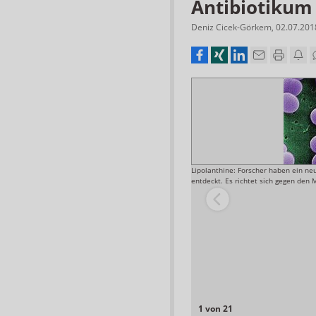
Antibiotikum
Deniz Cicek-Görkem
,
02.07.201
Lipolanthine: Forscher haben ein ne
entdeckt. Es richtet sich gegen den 
akterien und lösen die Bakterienruhr aus. Jährlich
n, von denen 1 Millionen sterben.
Foto: CDC/James Archer
1 von 21