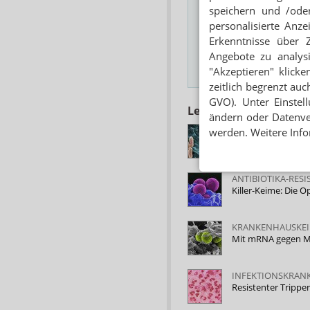
speichern und /oder
Das Wichtigste des
personalisierte Anz
Erkenntnisse über 
E-MAIL ADRESSE
Angebote zu analys
"Akzeptieren" klicke
Hinweis
zeitlich begrenzt auc
GVO). Unter Einstel
Lesen Sie auch
ändern oder Datenver
PSEUDOMONAS A
werden. Weitere Info
Neuer Hemmstoff g
ANTIBIOTIKA-RES
Killer-Keime: Die 
KRANKENHAUSKE
Mit mRNA gegen 
INFEKTIONSKRAN
Resistenter Trippe