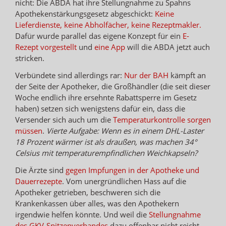
nicht: Die ABDA hat ihre Stellungnahme zu Spahns
Apothekenstärkungsgesetz abgeschickt:
Keine
Lieferdienste, keine Abholfächer, keine Rezeptmakler.
Dafür wurde parallel das eigene Konzept für ein
E-
Rezept vorgestellt
und
eine App
will die ABDA jetzt auch
stricken.
Verbündete sind allerdings rar:
Nur der BAH
kämpft an
der Seite der Apotheker, die Großhändler (die seit dieser
Woche endlich ihre ersehnte Rabattsperre im Gesetz
haben) setzen sich wenigstens dafür ein, dass die
Versender sich auch um die
Temperaturkontrolle sorgen
müssen
.
Vierte Aufgabe: Wenn es in einem DHL-Laster
18 Prozent wärmer ist als draußen, was machen 34°
Celsius mit temperaturempfindlichen Weichkapseln?
Die Ärzte sind
gegen Impfungen in der Apotheke und
Dauerrezepte
. Vom unergründlichen Hass auf die
Apotheker getrieben, beschweren sich die
Krankenkassen über alles, was den Apothekern
irgendwie helfen könnte. Und weil die
Stellungnahme
des GKV-Spitzenverbandes
dazu offenbar nicht reicht,