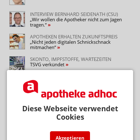
INTERVIEW BERNHARD SEIDENATH (CSU)
„Wir wollen die Apotheker nicht zum Jagen
tragen.“
APOTHEKEN ERHALTEN ZUKUNFTSPREIS
„Nicht jeden digitalen Schnickschnack
mitmachen“
SKONTO, IMPFSTOFFE, WARTEZEITEN
TSVG verkündet
RX-VERSANDVERBOT
Apotheker Schmidt: Die CDU müsste Spahn
rauswerfen
VERPACKUNGSFEHLER
Diese Webseite verwendet
Candesartan-Rückruf: Keine Verunreinigung
Cookies
DAV-WIRTSCHAFTSFORUM
So soll die Rezept-App der ABDA funktionieren
Akzeptieren