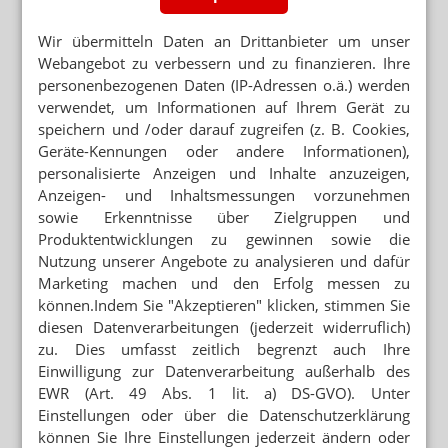
DAV-WIRTSCHAFTSFORUM
Wir übermitteln Daten an Drittanbieter um unser
Möhre, Esel, Apotheker
Webangebot zu verbessern und zu finanzieren. Ihre
personenbezogenen Daten (IP-Adressen o.ä.) werden
EIGENE APP
verwendet, um Informationen auf Ihrem Gerät zu
Nun doch: DAV plant Rezept-App
speichern und /oder darauf zugreifen (z. B. Cookies,
Geräte-Kennungen oder andere Informationen),
APOTHEKENSTÄRKUNGSGESETZ
personalisierte Anzeigen und Inhalte anzuzeigen,
ABDA: Keine Lieferdienste, keine Abholfächer,
Anzeigen- und Inhaltsmessungen vorzunehmen
keine Rezeptmakler
sowie Erkenntnisse über Zielgruppen und
ADEXA/BVPTA-STELLUNGNAHME
Produktentwicklungen zu gewinnen sowie die
Kritik an Reform: Spahn schwächt die PTA
Nutzung unserer Angebote zu analysieren und dafür
Marketing machen und den Erfolg messen zu
können.Indem Sie "Akzeptieren" klicken, stimmen Sie
APOTHEKENSTÄRKUNGSGESETZ
TK will Einzelverträge mit Apotheken schließen
diesen Datenverarbeitungen (jederzeit widerruflich)
zu. Dies umfasst zeitlich begrenzt auch Ihre
Einwilligung zur Datenverarbeitung außerhalb des
KBV-STELLUNGNAHME
EWR (Art. 49 Abs. 1 lit. a) DS-GVO). Unter
Ärzte: Kein Impfen, kein Dauerrezept, keine 20
Cent
Einstellungen oder über die Datenschutzerklärung
können Sie Ihre Einstellungen jederzeit ändern oder