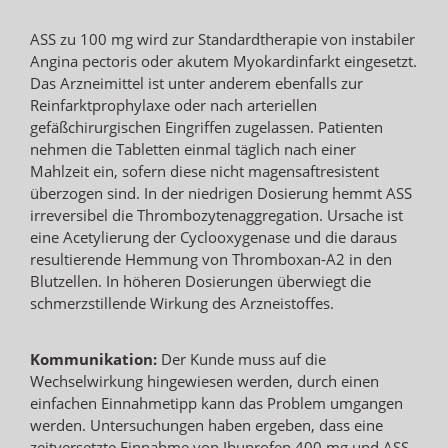
ASS zu 100 mg wird zur Standardtherapie von instabiler
Angina pectoris oder akutem Myokardinfarkt eingesetzt.
Das Arzneimittel ist unter anderem ebenfalls zur
Reinfarktprophylaxe oder nach arteriellen
gefäßchirurgischen Eingriffen zugelassen. Patienten
nehmen die Tabletten einmal täglich nach einer
Mahlzeit ein, sofern diese nicht magensaftresistent
überzogen sind. In der niedrigen Dosierung hemmt ASS
irreversibel die Thrombozytenaggregation. Ursache ist
eine Acetylierung der Cyclooxygenase und die daraus
resultierende Hemmung von Thromboxan-A2 in den
Blutzellen. In höheren Dosierungen überwiegt die
schmerzstillende Wirkung des Arzneistoffes.
Kommunikation:
Der Kunde muss auf die
Wechselwirkung hingewiesen werden, durch einen
einfachen Einnahmetipp kann das Problem umgangen
werden. Untersuchungen haben ergeben, dass eine
zeitversetzte Einnahme von Ibuprofen 400 mg und ASS