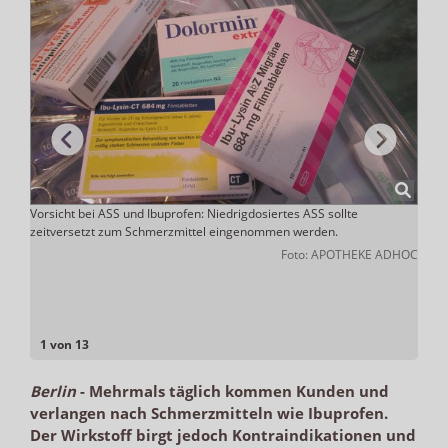
n.
Vorsicht bei ASS und Ibuprofen: Niedrigdosiertes ASS sollte
Beide
ch
zeitversetzt zum Schmerzmittel eingenommen werden.
Anti
Wird 
Foto: APOTHEKE ADHOC
Rezep
lio.de
würde
Thro
1 von 13
Berlin
-
Mehrmals täglich kommen Kunden und
verlangen nach Schmerzmitteln wie Ibuprofen.
Der Wirkstoff birgt jedoch Kontraindikationen und