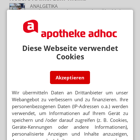
ANALGETIKA
Fresh-up: OTC-Schmerzmittel im Überblick
THROMBOZYTENAGGREGATION
Vorsicht bei Novaminsulfon und ASS 100
Diese Webseite verwendet
THROMBOZYTENAGGREGATION
Cookies
Infarktrisiko: Protein als Doppelagent
IMMUNSYSTEM
Thrombozyt: Migrant mit Zusatzqualifikation
Akzeptieren
Wir übermitteln Daten an Drittanbieter um unser
REPETITORIUM BIPOLARE STÖRUNGEN
Webangebot zu verbessern und zu finanzieren. Ihre
Vorsicht bei Lithium und NSAR
personenbezogenen Daten (IP-Adressen o.ä.) werden
verwendet, um Informationen auf Ihrem Gerät zu
ANTITHROMBOTIKA
speichern und /oder darauf zugreifen (z. B. Cookies,
ASS: Neue Wirkung entdeckt
Geräte-Kennungen oder andere Informationen),
personalisierte Anzeigen und Inhalte anzuzeigen,
REPETITORIUM ANALGETIKA