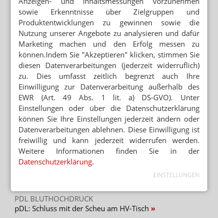
Anzeigen- und Inhaltsmessungen vorzunehmen
Vorsicht bei ASS und Glibenclamid
sowie Erkenntnisse über Zielgruppen und
Produktentwicklungen zu gewinnen sowie die
REPETITORIUM BLUTGERINNUNG
Nutzung unserer Angebote zu analysieren und dafür
Vorsicht bei ASS und Vitamin E
Marketing machen und den Erfolg messen zu
können.Indem Sie "Akzeptieren" klicken, stimmen Sie
ANALGETIKA
diesen Datenverarbeitungen (jederzeit widerruflich)
Fresh-up: Kopfschmerzen
zu. Dies umfasst zeitlich begrenzt auch Ihre
Einwilligung zur Datenverarbeitung außerhalb des
EWR (Art. 49 Abs. 1 lit. a) DS-GVO). Unter
ARZNEIMITTELRISIKEN
Bild: 3000 Aspirin-Tote jährlich
Einstellungen oder über die Datenschutzerklärung
können Sie Ihre Einstellungen jederzeit ändern oder
Datenverarbeitungen ablehnen. Diese Einwilligung ist
freiwillig und kann jederzeit widerrufen werden.
Weitere Informationen finden Sie in der
Mehr zum Thema
Datenschutzerklärung
.
GEZIELTER SONNENBRAND
EINSTELLUNGEN
Experte warnt vor „UV-Maxxing“
PDL BLUTHOCHDRUCK
pDL: Schluss mit der Scheu am HV-Tisch