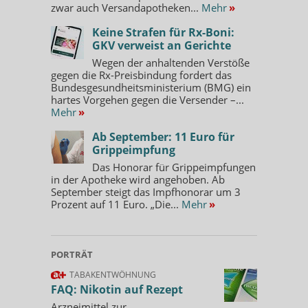
zwar auch Versandapotheken...
Mehr
»
Ladival getönt, LSF 50+ Gel ist für trockene, normale
und Mischhaut geeignet, hat eine leichte Deckkraft und
Keine Strafen für Rx-Boni:
kaschiert Unebenheiten bei hellen Hauttönen.
GKV verweist an Gerichte
Hyaluronsäure spendet 24 Stunden Feuchtigkeit und
Wegen der anhaltenden Verstöße
verbessert die gemessene Hautfeuchtigkeit kurz- und
gegen die Rx-Preisbindung fordert das
langfristig.
Bundesgesundheitsministerium (BMG) ein
hartes Vorgehen gegen die Versender –...
Mehr
»
Freiwahl
Beratung
Ab September: 11 Euro für
Grippeimpfung
Das Honorar für Grippeimpfungen
in der Apotheke wird angehoben. Ab
September steigt das Impfhonorar um 3
Prozent auf 11 Euro. „Die...
Mehr
»
PORTRÄT
TABAKENTWÖHNUNG
FAQ: Nikotin auf Rezept
Arzneimittel zur