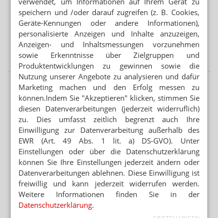
verwendet, um Informationen auf Ihrem Gerät zu
GENERIKAKONZERNE
und Niacinamid. Das Serum schützt, strafft und
speichern und /oder darauf zugreifen (z. B. Cookies,
Neuer Deutschlandchef für Hexal
reduziert Falten.
Geräte-Kennungen oder andere Informationen),
Das Ultra Serum Glow Effect LSF 50+ mit TriAsorB und
personalisierte Anzeigen und Inhalte anzuzeigen,
AUSSICHTEN NOCH NIE „HELLER“ GEWESEN
1,4 Prozent Wirkstoffkomplex mit Vitamin Cg hellt die
Retatrutid: Lillys nächster großer Abnehm-
Anzeigen- und Inhaltsmessungen vorzunehmen
Haut auf und verbessert die Ausstrahlung.
Hoffnungsträger
sowie Erkenntnisse über Zielgruppen und
Produktentwicklungen zu gewinnen sowie die
Oil Control Serum von Eucerin
Nutzung unserer Angebote zu analysieren und dafür
Marketing machen und den Erfolg messen zu
Eucerin (Beiersdorf) hat mit Oil Control Face Sun
können.Indem Sie "Akzeptieren" klicken, stimmen Sie
tägliches UV-Serum LSF 50+ eine ultraleichte Textur für
KOMMENTAR
diesen Datenverarbeitungen (jederzeit widerruflich)
Mischhaut, unreine und fettige Haut, die Glanz
zu. Dies umfasst zeitlich begrenzt auch Ihre
KOMMENTAR
reduziert. Das Serum bietet einen UVB- und UVA-Schutz
Cannabis: Warken hinterlässt
Einwilligung zur Datenverarbeitung außerhalb des
und schützt zusätzlich vor Blue Light und
Chaos
EWR (Art. 49 Abs. 1 lit. a) DS-GVO). Unter
Umweltverschmutzung. Enthalten sind Carnitine,
Es hatte sich abgezeichnet, doch am Ende
Einstellungen oder über die Datenschutzerklärung
Licochalcone A, Glycyrrhetinsäure.
ging beim Ausschluss von Cannabis aus der
können Sie Ihre Einstellungen jederzeit ändern oder
Erstattung alles sehr schnell: Über Nacht
L-Carnitin ist eine hauteigene Substanz und
Datenverarbeitungen ablehnen. Diese Einwilligung ist
standen Patientinnen und...
Mehr
»
unterstützt die talghemmende Wirkung.
freiwillig und kann jederzeit widerrufen werden.
Alle Kommentare lesen
»
Licochalcone A aus Süßholzwurzelextrakt werden
Weitere Informationen finden Sie in der
antientzündliche, antioxidative und
Datenschutzerklärung
.
hautberuhigende Eigenschaften zugesprochen.
MEIST GELESEN