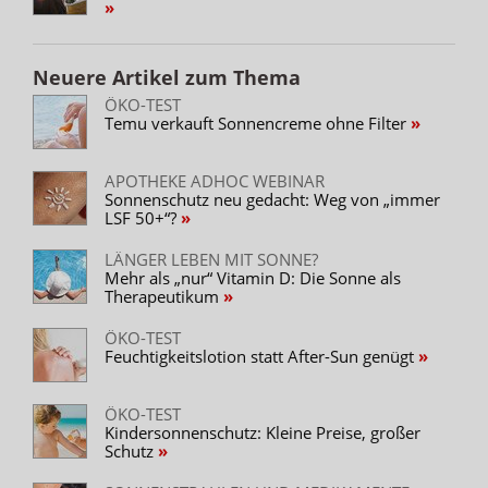
einziehende Textur. Enthalten ist ein Breitspektrum-
Schutzfilter zum Schutz vor Sonnenschäden durch UVA-
und UVB-Strahlen sowie vor sonnenbedingten
Neuere Artikel zum Thema
Hautschäden und vorzeitiger Hautalterung durch UV-
Strahlung. Ein weiterer Inhaltsstoff ist Hyaluronsäure,
ÖKO-TEST
Temu verkauft Sonnencreme ohne Filter
die Feuchtigkeit speichert und die Kollagenproduktion
anregt. Falten werden gemindert und die
Hautschutzbarriere gestärkt. Niacinamid stärkt ebenfalls
APOTHEKE ADHOC WEBINAR
Sonnenschutz neu gedacht: Weg von „immer
die Hautschutzbarriere, beruhigt und mildert
LSF 50+“?
Hautirritationen, Poren werden verfeinert und die
Regeneration der Haut unterstützt.
LÄNGER LEBEN MIT SONNE?
Mehr als „nur“ Vitamin D: Die Sonne als
Ebenfalls neu ist Anthelios Age Correct LSF 50 – eine
Therapeutikum
tägliche Pflege mit Sonnenschutz und Anti-Aging-Effekt.
Enthalten sind neben einem Breitband-Sonnenschutz
ÖKO-TEST
Feuchtigkeitslotion statt After-Sun genügt
Hyaluronsäure, Niacinamid und PhE-Resorcinol.
Letzteres wirkt Verfärbungen wie Pigmentierungen
hochwirksam entgegen.
ÖKO-TEST
Kindersonnenschutz: Kleine Preise, großer
Anthelios Pro Sport Wet Skin Gel LSF 50+ wurde für
Schutz
Sport und hochintensive Aktivitäten entwickelt, ist