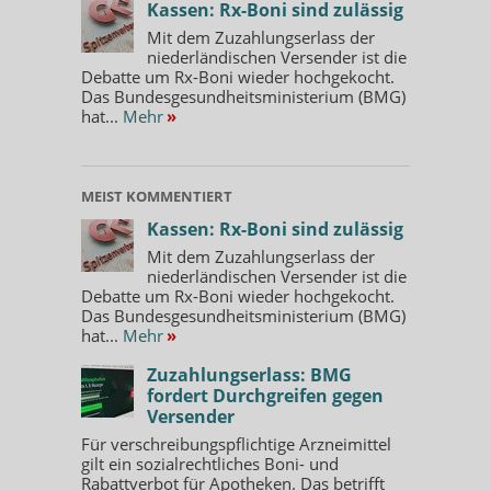
Kassen: Rx-Boni sind zulässig
Hyaluronsäure und Squalan enthalten.
Mit dem Zuzahlungserlass der
niederländischen Versender ist die
Ladival Anti-Pigmentflecken getönt, LSF 50+ Creme ist
Debatte um Rx-Boni wieder hochgekocht.
für empfindliche Haut und Mischhaut geeignet und
Das Bundesgesundheitsministerium (BMG)
beugt mit Niacinamid und Vitamin E sonnenbedingten
hat...
Mehr
»
Pigmentflecken vor. Zudem werden Unebenheiten
kaschiert.
Ladival Gerötete Haut Getönt, LSF 50+ Gel kann bei
MEIST KOMMENTIERT
geröteter Haut oder Neigung zu Rosazea und Couperose
Kassen: Rx-Boni sind zulässig
angewendet werden. Irritationen, Brennen und
Mit dem Zuzahlungserlass der
Rötungen werden gemindert und farbkorrigierende,
niederländischen Versender ist die
grüne Pigmente neutralisieren Rötungen.
Debatte um Rx-Boni wieder hochgekocht.
Das Bundesgesundheitsministerium (BMG)
Ladival Hautbarriere Repair, LSF 50+ Creme ist für
hat...
Mehr
»
empfindliche und trockene Haut und bei Neigung zu
Neurodermitis geeignet und unterstützt mit dem
Zuzahlungserlass: BMG
fordert Durchgreifen gegen
Präbiotikum Inulin das Hautmikrobiom und stabilisiert
Versender
die Hautbarriere. Phyto-Ceramide stärken die
Für verschreibungspflichtige Arzneimittel
Lipidmatrix und reduzieren den transepidermalen
gilt ein sozialrechtliches Boni- und
Wasserverlust.
Rabattverbot für Apotheken. Das betrifft