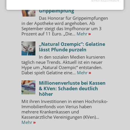
EINSTELLUNGEN
Glycyrrhetinsäure besitzt hautberuhigende und
Ab September: 11 Euro für
antioxidative Eigenschaften, schützt vor freien
Grippeimpfung
Radikalen und unterstützt den hauteigenen DNA-
Das Honorar für Grippeimpfungen
Reparaturmechanismus.
in der Apotheke wird angehoben. Ab
September steigt das Impfhonorar um 3
Neue Gesichtsprodukte von Ladival
Prozent auf 11 Euro. „Die...
Mehr
»
Die neuen Ladival-Produkte (Stada) sind speziell auf
„Natural Ozempic“: Gelatine
unterschiedlichste Hautbedürfnisse abgestimmt und für
lässt Pfunde purzeln
normale, empfindliche und gerötete bis hin zu reifer
In den sozialen Medien kursieren
Haut geeignet. Enthalten ist ein Vierfach-Zellschutz vor
täglich neue Trends. Aktuell ist ein neuer
Hype um „Natural Ozempic“ entstanden.
Sonnenbrand und sonnenbedingten Zellschäden durch
Dabei spielt Gelatine eine...
Mehr
»
UV-Strahlung sowie vor vorzeitiger Hautalterung durch
die Folgen der IR-A-Strahlung und Teilen des sichtbaren
Millionenverluste bei Kassen
Lichts inklusive Blue-Light.
& KVen: Schaden deutlich
höher
Ladival Anti-Aging, LSF 50+ Creme ist für reife, trockene
Mit ihren Investitionen in einen Hochrisiko-
Haut mit Fältchen geeignet und reduziert mit einer
Immobilienfonds von Verius haben
pflanzlichen Retinol-Alternative die Faltentiefe um 20
mehrere Krankenkassen und
Prozent nach acht Wochen. Hautfestigkeit und -
Kassenärztliche Vereinigungen (KVen)...
Mehr
»
elastizität werden verbessert und die Kollagen-
Konzentration nachweislich erhöht. Außerdem sind