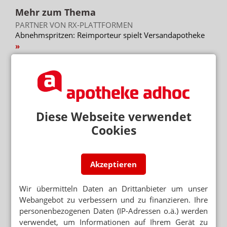
Mehr zum Thema
PARTNER VON RX-PLATTFORMEN
Abnehmspritzen: Reimporteur spielt Versandapotheke
RX-MEDIKAMENTE OHNE REZEPT
Warteliste: Abnehmpille als Monatsabo
SEMAGLUTID
Wegovy-Tablette ab September verfügbar
Diese Webseite verwendet
Cookies
Mehr aus Ressort
KRITIK AN GESETZGEBUNGSVERFAHREN
Länder verärgert über Hauruck-Sparpaket
Akzeptieren
PODCAST NUR MAL SO ZUM WISSEN
Wir übermitteln Daten an Drittanbieter um unser
Das Cannabis-Chaos
Webangebot zu verbessern und zu finanzieren. Ihre
personenbezogenen Daten (IP-Adressen o.ä.) werden
ANTRAG ABGELEHNT
Grüne: Apotheken sollen Klimaanlagen abgeben
verwendet, um Informationen auf Ihrem Gerät zu