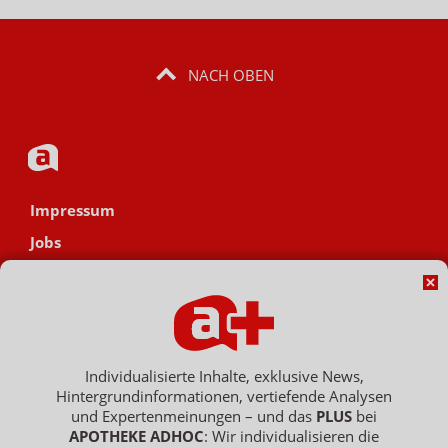
NACH OBEN
Impressum
Jobs
Datenschutz
AGB
Netiquette
Hinweisgebersystem
Individualisierte Inhalte, exklusive News,
Hintergrundinformationen, vertiefende Analysen
Vertrag widerrufen
und Expertenmeinungen – und das
PLUS
bei
APOTHEKE ADHOC
: Wir individualisieren die