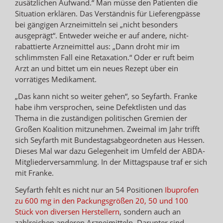
zusätzlichen Aufwand.“ Man müsse den Patienten die
Situation erklären. Das Verständnis für Lieferengpässe
bei gängigen Arzneimitteln sei „nicht besonders
ausgeprägt“. Entweder weiche er auf andere, nicht-
rabattierte Arzneimittel aus: „Dann droht mir im
schlimmsten Fall eine Retaxation.“ Oder er ruft beim
Arzt an und bittet um ein neues Rezept über ein
vorrätiges Medikament.
„Das kann nicht so weiter gehen“, so Seyfarth. Franke
habe ihm versprochen, seine Defektlisten und das
Thema in die zuständigen politischen Gremien der
Großen Koalition mitzunehmen. Zweimal im Jahr trifft
sich Seyfarth mit Bundestagsabgeordneten aus Hessen.
Dieses Mal war dazu Gelegenheit im Umfeld der ABDA-
Mitgliederversammlung. In der Mittagspause traf er sich
mit Franke.
Seyfarth fehlt es nicht nur an 54 Positionen
Ibuprofen
zu 600 mg in den Packungsgrößen 20, 50 und 100
Stück von diversen Herstellern
, sondern auch an
zahlreichen anderen Arzneimitteln. Darunter sind