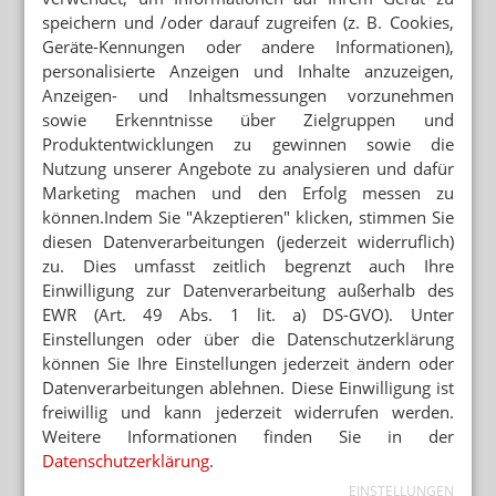
speichern und /oder darauf zugreifen (z. B. Cookies,
Mehr zum Thema
Geräte-Kennungen oder andere Informationen),
personalisierte Anzeigen und Inhalte anzuzeigen,
KRITIK AN GESETZGEBUNGSVERFAHREN
Länder verärgert über Hauruck-Sparpaket
Anzeigen- und Inhaltsmessungen vorzunehmen
sowie Erkenntnisse über Zielgruppen und
FAM NICHT IMMER VORRANG
Produktentwicklungen zu gewinnen sowie die
GKV/KBV: Update zur Cannabisversorgung
Nutzung unserer Angebote zu analysieren und dafür
Marketing machen und den Erfolg messen zu
PODCAST NUR MAL SO ZUM WISSEN
können.Indem Sie "Akzeptieren" klicken, stimmen Sie
Das Cannabis-Chaos
diesen Datenverarbeitungen (jederzeit widerruflich)
zu. Dies umfasst zeitlich begrenzt auch Ihre
Einwilligung zur Datenverarbeitung außerhalb des
Mehr aus Ressort
EWR (Art. 49 Abs. 1 lit. a) DS-GVO). Unter
ANTRAG ABGELEHNT
Einstellungen oder über die Datenschutzerklärung
Grüne: Apotheken sollen Klimaanlagen abgeben
können Sie Ihre Einstellungen jederzeit ändern oder
Datenverarbeitungen ablehnen. Diese Einwilligung ist
BRANDENBURG OHNE PHARMAZIE-STANDORT
Neuer Medizin-Campus – weiterhin ohne Pharmazeuten
freiwillig und kann jederzeit widerrufen werden.
Weitere Informationen finden Sie in der
Datenschutzerklärung
.
GESETZGEBER MÜSSTE HANDELN
EINSTELLUNGEN