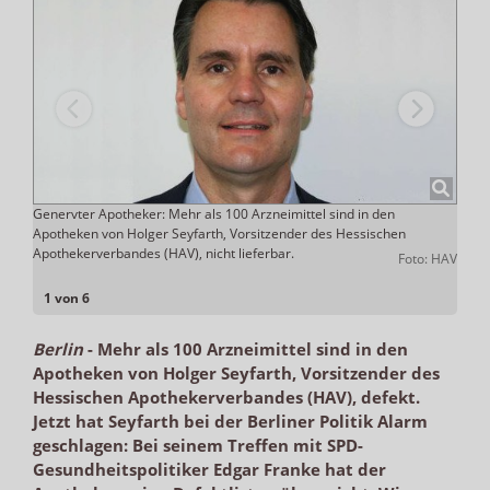
sei
Genervter Apotheker: Mehr als 100 Arzneimittel sind in den
Wie d
icht-
Apotheken von Holger Seyfarth, Vorsitzender des Hessischen
größt
l
Apothekerverbandes (HAV), nicht lieferbar.
Foto: HAV
ADHOC
1 von 6
Berlin
-
Mehr als 100 Arzneimittel sind in den
Apotheken von Holger Seyfarth, Vorsitzender des
Hessischen Apothekerverbandes (HAV), defekt.
Jetzt hat Seyfarth bei der Berliner Politik Alarm
geschlagen: Bei seinem Treffen mit SPD-
Gesundheitspolitiker Edgar Franke hat der