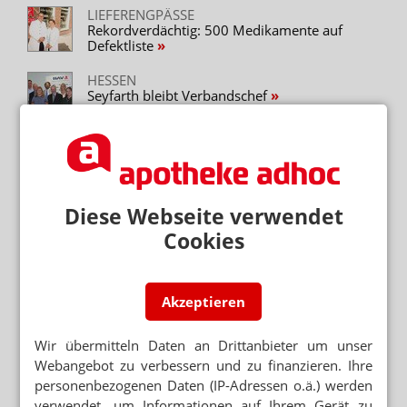
LIEFERENGPÄSSE
Rekordverdächtig: 500 Medikamente auf
Defektliste
HESSEN
Seyfarth bleibt Verbandschef
HESSEN
Apotheker bestätigen HAV-Vorstand
LIEFERENGPÄSSE
Diese Webseite verwendet
Jetzt fehlt auch Ibu-OTC
Cookies
APOTHEKER LEGT IBU-VORRÄTE AN
Die Eichhörnchen-Methode
Akzeptieren
IBUPROFEN-ENGPÄSSE
Wir übermitteln Daten an Drittanbieter um unser
„Hier treibt niemand mehr irgendetwas auf“
Webangebot zu verbessern und zu finanzieren. Ihre
personenbezogenen Daten (IP-Adressen o.ä.) werden
verwendet, um Informationen auf Ihrem Gerät zu