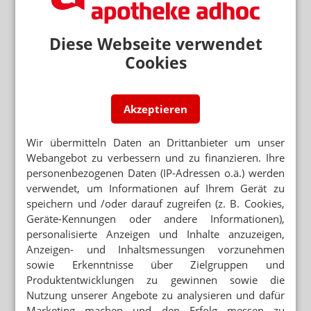
Das Wichtigste des Tages direkt in
Ihr Postfach. Kostenlos!
E-MAIL ADRESSE
Diese Webseite verwendet
Cookies
Jetzt abonnieren
Hinweis zum Newsletter & Datenschutz
Akzeptieren
Lesen Sie auch
Wir übermitteln Daten an Drittanbieter um unser
KOMMENTAR
Webangebot zu verbessern und zu finanzieren. Ihre
Ein Jahr Warken: Viel versprochen, wenig
personenbezogenen Daten (IP-Adressen o.ä.) werden
geknackt
verwendet, um Informationen auf Ihrem Gerät zu
speichern und /oder darauf zugreifen (z. B. Cookies,
KÜRZUNGEN VS. KLINGBEIL-ABGABE
Petition gegen Spargesetz gestartet
Geräte-Kennungen oder andere Informationen),
personalisierte Anzeigen und Inhalte anzuzeigen,
Anzeigen- und Inhaltsmessungen vorzunehmen
PREIS MAHNT ZUR KORREKTUR
sowie Erkenntnisse über Zielgruppen und
Abda: Regierung „kurz vorm Wortbruch“
Produktentwicklungen zu gewinnen sowie die
Nutzung unserer Angebote zu analysieren und dafür
GKV-STABILISIERUNGSGESETZ
Marketing machen und den Erfolg messen zu