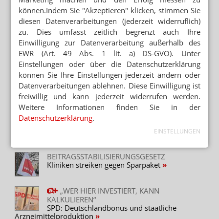
Wer trägt die GKV-Finanzen?
können.Indem Sie "Akzeptieren" klicken, stimmen Sie
diesen Datenverarbeitungen (jederzeit widerruflich)
NIEDRIGERER BUNDESZUSCHUSS
zu. Dies umfasst zeitlich begrenzt auch Ihre
Spargesetz: GKV spart jetzt für Klingbeil
Einwilligung zur Datenverarbeitung außerhalb des
EWR (Art. 49 Abs. 1 lit. a) DS-GVO). Unter
Einstellungen oder über die Datenschutzerklärung
Neuere Artikel zum Thema
können Sie Ihre Einstellungen jederzeit ändern oder
Datenverarbeitungen ablehnen. Diese Einwilligung ist
HÖHERER KASSENABSCHLAG
Bundestag verabschiedet Spargesetz
freiwillig und kann jederzeit widerrufen werden.
Weitere Informationen finden Sie in der
Datenschutzerklärung
.
STELLUNGNAHME ZUM SPARGESETZ
Länder wollen Gehaltsdeckel für
EINSTELLUNGEN
Ärztefunktionäre
BEITRAGSSTABILISIERUNGSGESETZ
Kliniken streiken gegen Sparpaket
„WER HIER INVESTIERT, KANN
KALKULIEREN“
SPD: Deutschlandbonus und staatliche
Arzneimittelproduktion