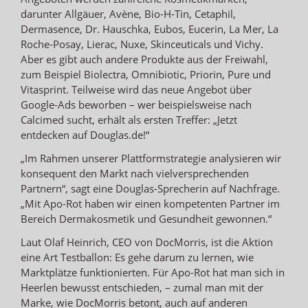
darunter Allgäuer, Avène, Bio-H-Tin, Cetaphil,
Dermasence, Dr. Hauschka, Eubos, Eucerin, La Mer, La
Roche-Posay, Lierac, Nuxe, Skinceuticals und Vichy.
Aber es gibt auch andere Produkte aus der Freiwahl,
zum Beispiel Biolectra, Omnibiotic, Priorin, Pure und
Vitasprint. Teilweise wird das neue Angebot über
Google-Ads beworben – wer beispielsweise nach
Calcimed sucht, erhält als ersten Treffer: „Jetzt
entdecken auf Douglas.de!“
„Im Rahmen unserer Plattformstrategie analysieren wir
konsequent den Markt nach vielversprechenden
Partnern“, sagt eine Douglas-Sprecherin auf Nachfrage.
„Mit Apo-Rot haben wir einen kompetenten Partner im
Bereich Dermakosmetik und Gesundheit gewonnen.“
Laut Olaf Heinrich, CEO von DocMorris, ist die Aktion
eine Art Testballon: Es gehe darum zu lernen, wie
Marktplätze funktionierten. Für Apo-Rot hat man sich in
Heerlen bewusst entschieden, – zumal man mit der
Marke, wie DocMorris betont, auch auf anderen