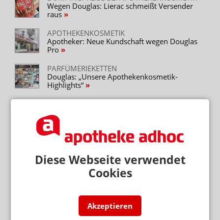
Wegen Douglas: Lierac schmeißt Versender
raus
APOTHEKENKOSMETIK
Apotheker: Neue Kundschaft wegen Douglas
Pro
PARFÜMERIEKETTEN
Douglas: „Unsere Apothekenkosmetik-
Highlights“
PARFÜMERIEKETTEN
Douglas: Countdown für Kosmetikapotheke
Neuere Artikel zum Thema
Diese Webseite verwendet
VERSANDAPOTHEKE VERLÄSST MARKTPLÄTZE
Cookies
DocMorris: Abschied von Idealo und Ebay
WACHSTUM UM EIN VIERTEL
Akzeptieren
DocMorris beerdigt Apo-Rot