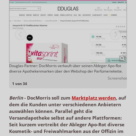
erre
Douglas-Partner: DocMorris verkauft über seinen Ableger Apo-Rot
Die V
diverse Apothekenmarken über den Webshop der Parfümeriekette.
nshot
Screenshot
1 von 34
Berlin
-
DocMorris soll zum
Marktplatz werden
, auf
dem die Kunden unter verschiedenen Anbietern
auswählen können. Parallel geht die
Versandapotheke selbst auf andere Plattformen:
Seit kurzem vertreibt der Ableger Apo-Rot diverse
Kosmetik- und Freiwahlmarken aus der Offizin im