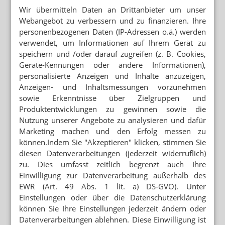
Wir übermitteln Daten an Drittanbieter um unser
VERSANDAPOTHEKE AUF MODEPORTAL
Webangebot zu verbessern und zu finanzieren. Ihre
Zalando verkauft Apothekenkosmetik
personenbezogenen Daten (IP-Adressen o.ä.) werden
verwendet, um Informationen auf Ihrem Gerät zu
APOTHEKENMARKEN ÜBER MARKTPLATZ
speichern und /oder darauf zugreifen (z. B. Cookies,
Apo-Rot: Nachschub für Douglas
Geräte-Kennungen oder andere Informationen),
personalisierte Anzeigen und Inhalte anzuzeigen,
PARFÜMERIEKETTEN
Anzeigen- und Inhaltsmessungen vorzunehmen
Douglas schließt fast jede siebte Filiale
sowie Erkenntnisse über Zielgruppen und
Produktentwicklungen zu gewinnen sowie die
PARFÜMERIEKETTE
Nutzung unserer Angebote zu analysieren und dafür
Douglas will Filialen schließen
Marketing machen und den Erfolg messen zu
können.Indem Sie "Akzeptieren" klicken, stimmen Sie
APOTHEKENKOSMETIK BEI DOUGLAS
diesen Datenverarbeitungen (jederzeit widerruflich)
Avène will Apo-Rot stoppen
zu. Dies umfasst zeitlich begrenzt auch Ihre
Einwilligung zur Datenverarbeitung außerhalb des
EWR (Art. 49 Abs. 1 lit. a) DS-GVO). Unter
VERSANDAPOTHEKEN
Zur Rose: Rekordpreis für Teleclinic
Einstellungen oder über die Datenschutzerklärung
können Sie Ihre Einstellungen jederzeit ändern oder
Datenverarbeitungen ablehnen. Diese Einwilligung ist
„VOM SCHIEDSRICHTER ZUM MITSPIELER“