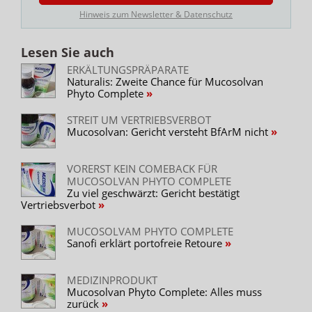
Ergebnis richtig entschieden haben dürfte, sagt er.
Hinweis zum Newsletter & Datenschutz
Nattermann dürfte kein Schadenersatzanspruch
zustehen. Zum einen könne die Einstweilige Verfügung
Lesen Sie auch
nicht als von Anfang an als ungerechtfertigt angesehen
ERKÄLTUNGSPRÄPARATE
werden. Auch aus anderen Gründen hätte das Produkt
Naturalis: Zweite Chance für Mucosolvan
in damaliger Aufmachung nicht in Verkehr gebracht
Phyto Complete
werden dürfen.
STREIT UM VERTRIEBSVERBOT
Mucosolvan: Gericht versteht BfArM nicht
VORERST KEIN COMEBACK FÜR
MUCOSOLVAN PHYTO COMPLETE
Zu viel geschwärzt: Gericht bestätigt
Vertriebsverbot
MUCOSOLVAM PHYTO COMPLETE
Sanofi erklärt portofreie Retoure
MEDIZINPRODUKT
Mucosolvan Phyto Complete: Alles muss
zurück