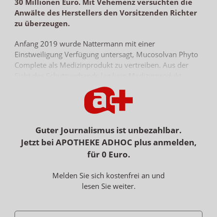
30 Millionen Euro. Mit Vehemenz versuchten die
Anwälte des Herstellers den Vorsitzenden Richter
zu überzeugen.
Anfang 2019 wurde Nattermann mit einer
Einstweiligung Verfügung untersagt, Mucosolvan Phyto
Complete als Medizinprodukt zu vertreiben. Aus der
Sicht des Schutzverbands lag kein Medizinprodukt,
sondern ein zulassungspflichtiges Arzneimittel vor:
Einerseits sei das Produkt wie ein Arzneimittel
aufgemacht (Präsentationsarzneimittel), andererseits sei
auch von einer pharmakologischen Wirkung
auszugehen (Funktionsarzneimittel). Im Eilverfahren
Guter Journalismus ist unbezahlbar.
gaben Landgericht (LG) und OLG Frankfurt
dem
Jetzt bei APOTHEKE ADHOC plus anmelden,
Kontrollverein recht
. Der Konzern musste den erst
für 0 Euro.
wenige Monate zuvor eingeführten Hustensaft
daraufhin überstürzt
vom Markt nehmen
.
Melden Sie sich kostenfrei an und
lesen Sie weiter.
Unter dem Namen Naturalis brachte Nattermann 2021
die aus dem Produkt bekannte Kombination aus
Thymian, Spitzwegerich und Honig wieder auf den