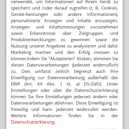
verwendet, um Informationen auf Ihrem Gerät zu
Der Vorsitzende Richter betonte auch, dass es zusätzlich
speichern und /oder darauf zugreifen (z. B. Cookies,
zur Einstufungsfrage noch die Aufmachung gebe. Wenn
GENERIKAKONZERNE
Geräte-Kennungen oder andere Informationen),
Neuer Deutschlandchef für Hexal
diese angepasst worden wäre, hätte es keine
personalisierte Anzeigen und Inhalte anzuzeigen,
Beanstandung mehr gegeben. Damit wäre ein genereller
AUSSICHTEN NOCH NIE „HELLER“ GEWESEN
Anzeigen- und Inhaltsmessungen vorzunehmen
Vertriebsstopp verhindert worden. In der Verhandlung
Retatrutid: Lillys nächster großer Abnehm-
sowie Erkenntnisse über Zielgruppen und
seien „viele spannende Rechtsfragen“ gefallen und es
Hoffnungsträger
Produktentwicklungen zu gewinnen sowie die
gehe um viel Geld. Deshalb würden die Argumente
Nutzung unserer Angebote zu analysieren und dafür
nochmals geprüft und Ende Juni entschieden.
Marketing machen und den Erfolg messen zu
können.Indem Sie "Akzeptieren" klicken, stimmen Sie
OTC
Freiwahl
diesen Datenverarbeitungen (jederzeit widerruflich)
KOMMENTAR
zu. Dies umfasst zeitlich begrenzt auch Ihre
KOMMENTAR
Einwilligung zur Datenverarbeitung außerhalb des
Cannabis: Warken hinterlässt
EWR (Art. 49 Abs. 1 lit. a) DS-GVO). Unter
Chaos
Einstellungen oder über die Datenschutzerklärung
Es hatte sich abgezeichnet, doch am Ende
können Sie Ihre Einstellungen jederzeit ändern oder
ging beim Ausschluss von Cannabis aus der
Datenverarbeitungen ablehnen. Diese Einwilligung ist
Erstattung alles sehr schnell: Über Nacht
freiwillig und kann jederzeit widerrufen werden.
standen Patientinnen und...
Mehr
»
Weitere Informationen finden Sie in der
Alle Kommentare lesen
»
Datenschutzerklärung
.