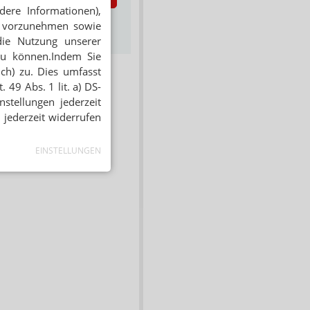
dere Informationen),
s zum Newsletter &
en vorzunehmen sowie
Datenschutz
die Nutzung unserer
zu können.Indem Sie
ich) zu. Dies umfasst
 49 Abs. 1 lit. a) DS-
stellungen jederzeit
 jederzeit widerrufen
EINSTELLUNGEN