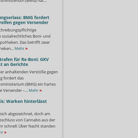
ministerium (BMG) hat...
ngserlass: BMG fordert
reifen gegen Versender
chreibungspflichtige
in sozialrechtliches Boni- und
potheken. Das betrifft zwar
heken...
Mehr
»
trafen für Rx-Boni: GKV
t an Gerichte
er anhaltenden Verstöße gegen
g fordert das
ministerium (BMG) ein hartes
e Versender –...
Mehr
»
s: Warken hinterlässt
 sich abgezeichnet, doch am
sschluss von Cannabis aus der
ehr schnell: Über Nacht standen
hr
»