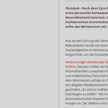
Potsdam
-
Nach dem Zyto-S
erste personelle Konsequ
Gesundheitsministerium. G
Fachbereiches Arzneimittel
teilte das Ministerium mit.
Ihm sei die Führung der Diens
Referatsleiter wurde mit ein
Zuständigkeiten im Minister
eingerichtet, um die Vorwürfe
Heute morgen startete das Ge
Hotline.
Darüber sollten ab h
Pharmahändler Lunapharm für
und medizinisches Personal z
dem Ministerium zufolge im 
den illegalen Medikamentenha
geschaltet. „Es soll zur Aufklä
Nachfragen zu stellen.“ Die 
pharmazeutischen Experten be
morgen an. Die Telefone sind 