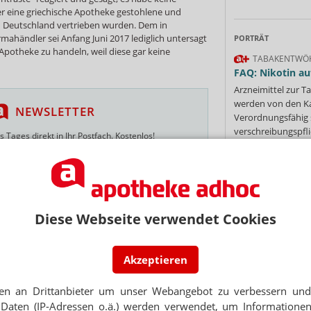
r eine griechische Apotheke gestohlene und
 Deutschland vertrieben wurden. Dem in
ahändler sei Anfang Juni 2017 lediglich untersagt
PORTRÄT
Apotheke zu handeln, weil diese gar keine
TABAKENTWÖ
FAQ: Nikotin au
Arzneimittel zur
werden von den Ka
NEWSLETTER
Verordnungsfähig s
verschreibungspfli
 Tages direkt in Ihr Postfach. Kostenlos!
Mehr
»
Jetzt
abonnieren
 zum Newsletter & Datenschutz
Diese Webseite verwendet Cookies
Ne
RM
ine für Apotheker
Akzeptieren
E-MAIL ADRESS
en an Drittanbieter um unser Webangebot zu verbessern und 
CKRUF
: Die Liste
Daten (IP-Adressen o.ä.) werden verwendet, um Informationen
Jet