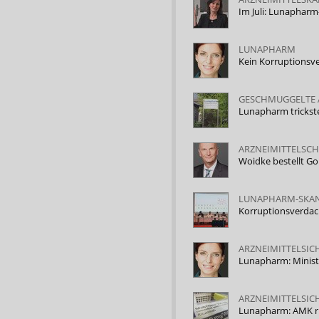
Im Juli: Lunapharm
LUNAPHARM
Kein Korruptionsve
GESCHMUGGELTE 
Lunapharm trickste
ARZNEIMITTELSC
Woidke bestellt 
LUNAPHARM-SKA
Korruptionsverdac
ARZNEIMITTELSIC
Lunapharm: Ministe
ARZNEIMITTELSIC
Lunapharm: AMK ru