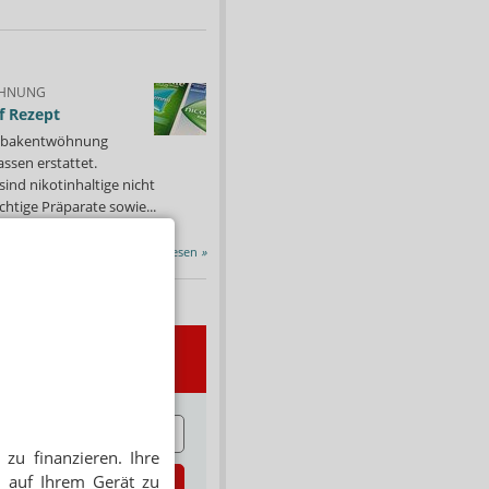
HNUNG
f Rezept
 Tabakentwöhnung
ssen erstattet.
ind nikotinhaltige nicht
chtige Präparate sowie...
Alle Porträts lesen
»
wsletter
E
zu finanzieren. Ihre
 auf Ihrem Gerät zu
zt abonnieren