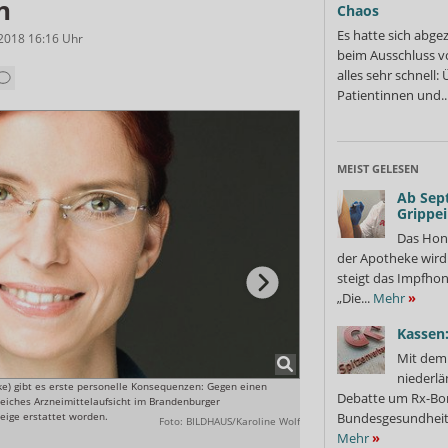
n
Chaos
Es hatte sich abge
.2018 16:16
Uhr
beim Ausschluss v
alles sehr schnell
Patientinnen und..
MEIST GELESEN
Ab Sep
Grippe
Das Hon
der Apotheke wir
steigt das Impfhon
„Die...
Mehr
»
Kassen:
Mit dem 
niederlä
ke) gibt es erste personelle Konsequenzen: Gegen einen
Hotline für Apotheker: Das La
Debatte um Rx-Bon
eiches Arzneimittelaufsicht im Brandenburger
ein Informationstelefon für He
eige erstattet worden.
Bundesgesundheits
Foto: BILDHAUS/Karoline Wolf
Mehr
»