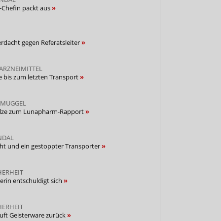
-Chefin packt aus
rdacht gegen Referatsleiter
ARZNEIMITTEL
 bis zum letzten Transport
HMUGGEL
Golze zum Lunapharm-Rapport
NDAL
ht und ein gestoppter Transporter
HERHEIT
rin entschuldigt sich
HERHEIT
ft Geisterware zurück