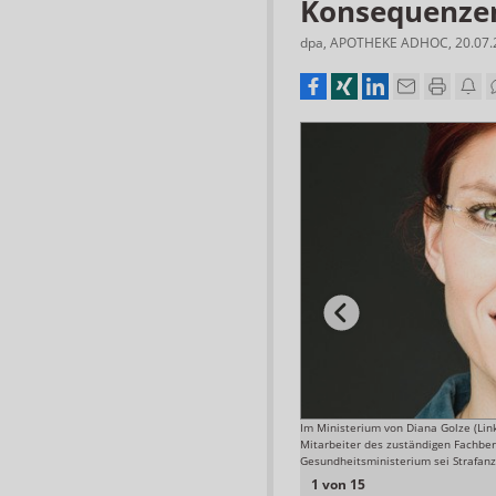
Konsequenze
dpa
,
APOTHEKE ADHOC
,
20.07
 untersagte laut Kontraste der Firma den Handel mit
Im Ministerium von Diana Golze (Lin
riechenland, entzog dem Pharmahändler aber nicht die
Mitarbeiter des zuständigen Fachber
Gesundheitsministerium sei Strafanz
Screenshot ARD Kontraste
1 von 15