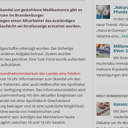
„Natura
kandal um gestohlene Medikamente gibt es
Pfunde
enzen im Brandenburger
In den s
egen einen Mitarbeiter des zuständigen
neue Trends. Aktue
aufsicht sei Strafanzeige erstattet worden,
„Natural Ozempic“ 
Gelatine eine...
Me
Million
tgeschäfte untersagt worden. Der bisherige
KVen: 
er anderen Aufgabe betraut. Zudem wurden
Mit ihre
ium neu geordnet. Eine Task Force wurde außerdem
Hochrisiko-Immobi
 aufzuklären.
mehrere Krankenka
sundheitsministerium des Landes eine Telefon-
Vereinigungen (KVe
eute 10 Uhr Informationen zum Skandal um den
 Patienten, aber auch Heilberufler wie Apotheker
ur Verfügung stehen. Das Informationstelefon wird
Zusammenhang mit den aktuellen Ereignissen um
MEIST KOMMENTIER
ndel mit einer Apotheke in Griechenland
Kassen:
rung beitragen und ist eine zusätzliche Möglichkeit,
Mit dem 
Hotline werde von medizinischen und
setzt sein, kündigte das Ministerium heute
niederlä
täglich zwischen 10 und 16 Uhr besetzt.
Debatte um Rx-Bon