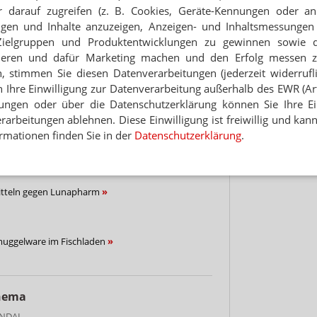
 darauf zugreifen (z. B. Cookies, Geräte-Kennungen oder an
Hinwei
eigen und Inhalte anzuzeigen, Anzeigen- und Inhaltsmessung
Zielgruppen und Produktentwicklungen zu gewinnen sowie 
rium räumt Fehler ein – Rückruf gestartet
ieren und dafür Marketing machen und den Erfolg messen 
n, stimmen Sie diesen Datenverarbeitungen (jederzeit widerrufl
h Ihre Einwilligung zur Datenverarbeitung außerhalb des EWR (Art.
nisterium will Akteneinsicht
lungen oder über die Datenschutzerklärung können Sie Ihre Ein
arbeitungen ablehnen. Diese Einwilligung ist freiwillig und kann
rmationen finden Sie in der
Datenschutzerklärung
.
isterium wusste von Diebstahlverdacht
itteln gegen Lunapharm
muggelware im Fischladen
Thema
ANDAL