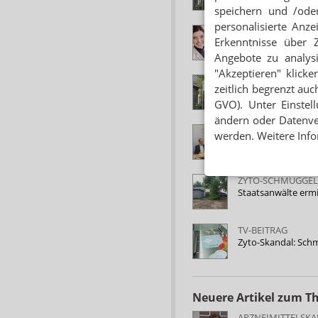
speichern und /oder
personalisierte Anz
ZYTO-SCHMUGGEL
Erkenntnisse über 
Lunapharm: Ministe
Angebote zu analys
"Akzeptieren" klicke
LUNAPHARM
zeitlich begrenzt auc
Zyto-Schmuggel: Mi
GVO). Unter Einstel
ändern oder Datenver
LUNAPHARM
werden. Weitere Info
Staatsanwalt: Min
ZYTO-SCHMUGGEL
Staatsanwälte erm
TV-BEITRAG
Zyto-Skandal: Sch
Neuere Artikel zum 
ARZNEIMITTELSK