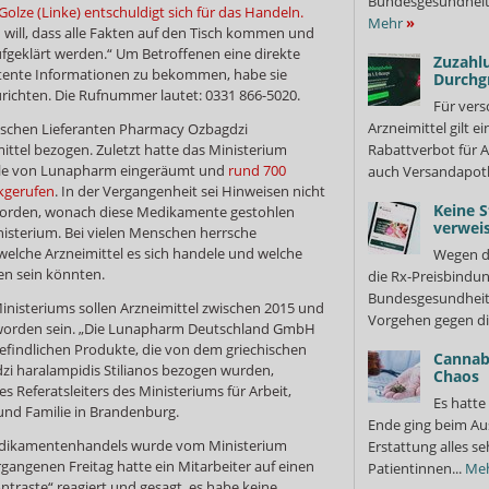
Bundesgesundheits
olze (Linke) entschuldigt sich für das Handeln.
Mehr
»
Ich will, dass alle Fakten auf den Tisch kommen und
ufgeklärt werden.“ Um Betroffenen eine direkte
Zuzahlu
tente Informationen zu bekommen, habe sie
Durchg
urichten. Die Rufnummer lautet: 0331 866-5020.
Für vers
Arzneimittel gilt e
schen Lieferanten Pharmacy Ozbagdzi
mittel bezogen. Zuletzt hatte das Ministerium
Rabattverbot für A
lle von Lunapharm eingeräumt und
rund 700
auch Versandapot
kgerufen
. In der Vergangenheit sei Hinweisen nicht
Keine S
orden, wonach diese Medikamente gestohlen
verweis
nisterium. Bei vielen Menschen herrsche
elche Arzneimittel es sich handele und welche
Wegen d
en sein könnten.
die Rx-Preisbindun
Bundesgesundheits
Ministeriums sollen Arzneimittel zwischen 2015 und
Vorgehen gegen di
 worden sein. „Die Lunapharm Deutschland GmbH
 befindlichen Produkte, die von dem griechischen
Cannabi
i haralampidis Stilianos bezogen wurden,
Chaos
es Referatsleiters des Ministeriums für Arbeit,
Es hatte
und Familie in Brandenburg.
Ende ging beim Au
Medikamentenhandels wurde vom Ministerium
Erstattung alles s
gangenen Freitag hatte ein Mitarbeiter auf einen
Patientinnen...
Me
traste“ reagiert und gesagt, es habe keine