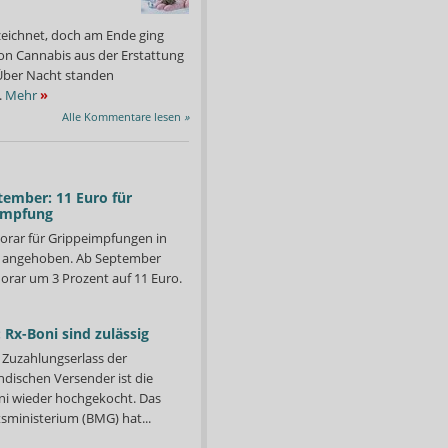
zeichnet, doch am Ende ging
on Cannabis aus der Erstattung
: Über Nacht standen
.
Mehr
»
Alle Kommentare lesen
»
tember: 11 Euro für
impfung
orar für Grippeimpfungen in
d angehoben. Ab September
orar um 3 Prozent auf 11 Euro.
 Rx-Boni sind zulässig
Zuzahlungserlass der
ndischen Versender ist die
ndesgesundheitsministerium schaltet ab heute im Lunapharm-Fall
Jetzt räumt das Ministe
i wieder hochgekocht. Das
ilberufler und Patienten.
Arzneimittel zurück. Viel
Foto: APOTHEKE ADHOC
ministerium (BMG) hat...