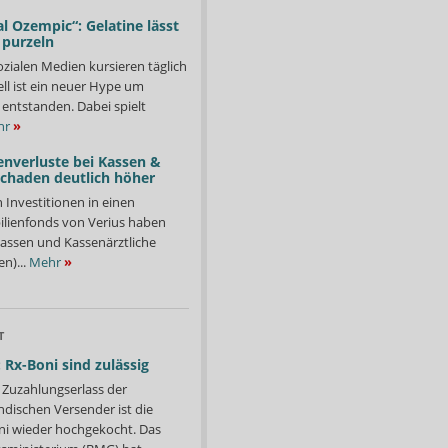
l Ozempic“: Gelatine lässt
 purzeln
ozialen Medien kursieren täglich
ll ist ein neuer Hype um
entstanden. Dabei spielt
hr
»
enverluste bei Kassen &
Schaden deutlich höher
n Investitionen in einen
lienfonds von Verius haben
ssen und Kassenärztliche
n)...
Mehr
»
T
 Rx-Boni sind zulässig
Zuzahlungserlass der
ndischen Versender ist die
i wieder hochgekocht. Das