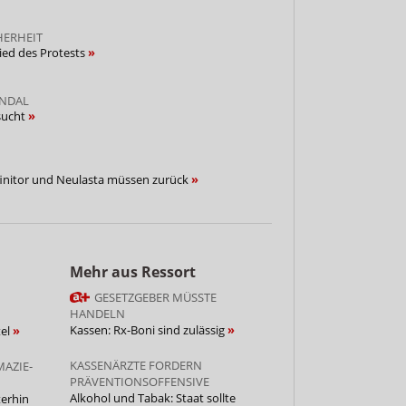
HERHEIT
ied des Protests
ANDAL
sucht
initor und Neulasta müssen zurück
Mehr aus Ressort
GESETZGEBER MÜSSTE
HANDELN
Kassen: Rx-Boni sind zulässig
tel
KASSENÄRZTE FORDERN
AZIE-
PRÄVENTIONSOFFENSIVE
Alkohol und Tabak: Staat sollte
erhin