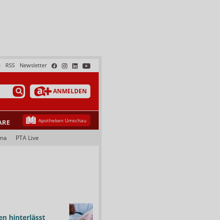
e
RSS
Newsletter
ANMELDEN
Apotheken Umschau
ARE
ma
PTA Live
n hinterlässt