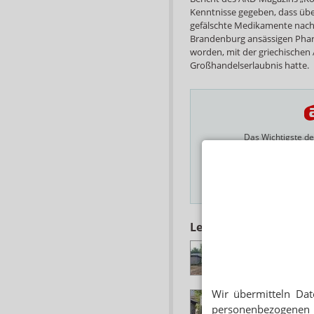
Kenntnisse gegeben, dass übe
gefälschte Medikamente nach
Brandenburg ansässigen Pharm
worden, mit der griechischen 
Großhandelserlaubnis hatte.
Das Wichtigste des
E-MAIL ADRESSE
Hinweis
Lesen Sie auch
CAUSA LUNAPHA
Zyto-Skandal: Hotl
Wir übermitteln Dat
ARZNEIMITTELRÜ
Lunapharm-Rückruf
personenbezogenen 