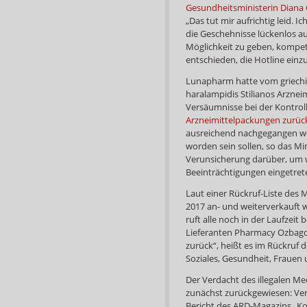
Gesundheitsministerin Diana G
„Das tut mir aufrichtig leid. 
die Geschehnisse lückenlos a
Möglichkeit zu geben, kompe
entschieden, die Hotline einz
Lunapharm hatte vom griechi
haralampidis Stilianos Arznei
Versäumnisse bei der Kontro
Arzneimittelpackungen zurüc
ausreichend nachgegangen w
worden sein sollen, so das Mi
Verunsicherung darüber, um w
Beeinträchtigungen eingetret
Laut einer Rückruf-Liste des 
2017 an- und weiterverkauft
ruft alle noch in der Laufzeit
Lieferanten Pharmacy Ozbagdz
zurück“, heißt es im Rückruf d
Soziales, Gesundheit, Frauen 
Der Verdacht des illegalen 
zunächst zurückgewiesen: Ver
Bericht des ARD-Magazins „Kon