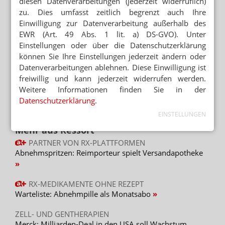
diesen Datenverarbeitungen (jederzeit widerruflich)
Mehr zum Thema
zu. Dies umfasst zeitlich begrenzt auch Ihre
RETAXATIONEN IM GRIFF
Einwilligung zur Datenverarbeitung außerhalb des
Weniger Retax: „Bin begeistert vom E-Rezept“
EWR (Art. 49 Abs. 1 lit. a) DS-GVO). Unter
Einstellungen oder über die Datenschutzerklärung
VENTAVIS/ADEMPAS/APO-GO
können Sie Ihre Einstellungen jederzeit ändern oder
Patientenprogramme: Hintermann reich, Apotheker
Datenverarbeitungen ablehnen. Diese Einwilligung ist
ruiniert
freiwillig und kann jederzeit widerrufen werden.
Weitere Informationen finden Sie in der
REZEPTKONTROLLE VOR ABGABE
Echtzeitprüfung: GfS gibt Retax-Garantie
Datenschutzerklärung
.
EINSTELLUNGEN
Mehr aus Ressort
PARTNER VON RX-PLATTFORMEN
Abnehmspritzen: Reimporteur spielt Versandapotheke
RX-MEDIKAMENTE OHNE REZEPT
Warteliste: Abnehmpille als Monatsabo
ZELL- UND GENTHERAPIEN
Merck: Milliarden-Deal in den USA soll Wachstum