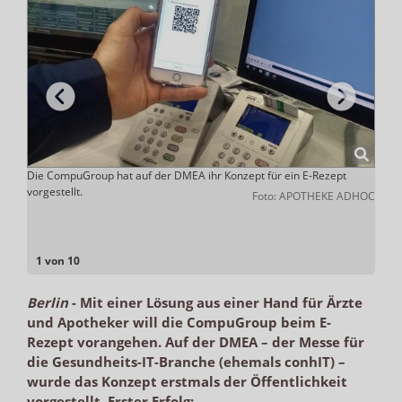
ierfür
Die CompuGroup hat auf der DMEA ihr Konzept für ein E-Rezept
In Be
vorgestellt.
Foto: APOTHEKE ADHOC
ADHOC
1 von 10
Berlin
-
Mit einer Lösung aus einer Hand für Ärzte
und Apotheker will die CompuGroup beim E-
Rezept vorangehen. Auf der DMEA – der Messe für
die Gesundheits-IT-Branche (ehemals conhIT) –
wurde das Konzept erstmals der Öffentlichkeit
vorgestellt. Erster Erfolg: