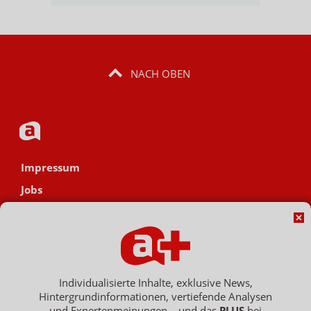
NACH OBEN
Impressum
Jobs
Datenschutz
AGB
Netiquette
Hinweisgebersystem
Individualisierte Inhalte, exklusive News,
Hintergrundinformationen, vertiefende Analysen
Vertrag widerrufen
und Expertenmeinungen – und das
PLUS
bei