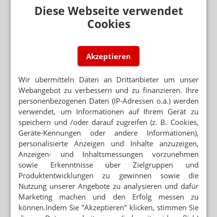
Diese Webseite verwendet
Selbstverwaltung
Cookies
E-REZEPT-STUDIE
Knappe Mehrheit der Apotheker lehnt E-
Rezept ab
Akzeptieren
E-REZEPT-STUDIE VON DR. KASKE
Hersteller begrüßen direkten Draht in die
Praxis
Wir übermitteln Daten an Drittanbieter um unser
Webangebot zu verbessern und zu finanzieren. Ihre
APOTHEKENSTERBEN
personenbezogenen Daten (IP-Adressen o.ä.) werden
Studie: E-Rezept killt 7000 Apotheken
verwendet, um Informationen auf Ihrem Gerät zu
speichern und /oder darauf zugreifen (z. B. Cookies,
DIREKTABRECHNUNG
Geräte-Kennungen oder andere Informationen),
Siemens BKK will Rechenzentren ersetzen
personalisierte Anzeigen und Inhalte anzuzeigen,
Anzeigen- und Inhaltsmessungen vorzunehmen
WECHSEL IM VORSTAND
sowie Erkenntnisse über Zielgruppen und
Von Douglas zur CompuGroup
Produktentwicklungen zu gewinnen sowie die
Nutzung unserer Angebote zu analysieren und dafür
Marketing machen und den Erfolg messen zu
können.Indem Sie "Akzeptieren" klicken, stimmen Sie