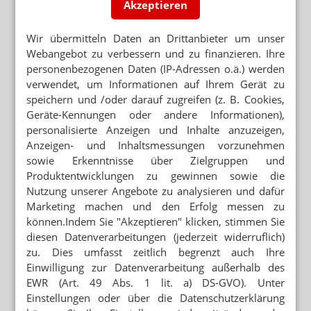
Akzeptieren
NAHRUNGSERGÄNZUNGSMITTEL
Dr. Kade kombiniert Vitamin D mit Bakterien
Wir übermitteln Daten an Drittanbieter um unser
Webangebot zu verbessern und zu finanzieren. Ihre
OLG-MÜNCHEN
personenbezogenen Daten (IP-Adressen o.ä.) werden
Biosan: Kein Vertriebsstopp, kein Rückruf
verwendet, um Informationen auf Ihrem Gerät zu
speichern und /oder darauf zugreifen (z. B. Cookies,
Geräte-Kennungen oder andere Informationen),
NAHRUNGSERGÄNZUNGSMITTEL
Biosan: Hexal verspricht zu viel
personalisierte Anzeigen und Inhalte anzuzeigen,
Anzeigen- und Inhaltsmessungen vorzunehmen
sowie Erkenntnisse über Zielgruppen und
Produktentwicklungen zu gewinnen sowie die
Nutzung unserer Angebote zu analysieren und dafür
Mehr zum Thema
Marketing machen und den Erfolg messen zu
WEITER FLAUTE IN APOTHEKEN
können.Indem Sie "Akzeptieren" klicken, stimmen Sie
Erstes Halbjahr: 7 Prozent weniger OTC-Packungen
diesen Datenverarbeitungen (jederzeit widerruflich)
zu. Dies umfasst zeitlich begrenzt auch Ihre
TABAKENTWÖHNUNG
Einwilligung zur Datenverarbeitung außerhalb des
FAQ: Nikotin auf Rezept
EWR (Art. 49 Abs. 1 lit. a) DS-GVO). Unter
Einstellungen oder über die Datenschutzerklärung
AUGENMEDIKAMENTE