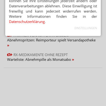
Lohnhersteller baut Werk für Théa
können Sie Ihre Einstellungen jederzeit ändern oder
Datenverarbeitungen ablehnen. Diese Einwilligung ist
freiwillig und kann jederzeit widerrufen werden.
Mehr aus Ressort
Weitere Informationen finden Sie in der
DEAL LÄSST AUF SICH WARTEN
Datenschutzerklärung
.
Platform Group: Polstermöbel vor AEP
EINSTELLUNGEN
PARTNER VON RX-PLATTFORMEN
Abnehmspritzen: Reimporteur spielt Versandapotheke
RX-MEDIKAMENTE OHNE REZEPT
Warteliste: Abnehmpille als Monatsabo