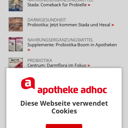
Stada: Comeback für Probielle
DARMGESUNDHEIT
Probiotika: Jetzt kommen Stada und Hexal
NAHRUNGSERGÄNZUNGSMITTEL
Supplemente: Probiotika-Boom in Apotheken
PROBIOTIKA
Centrum: Darmflora im Fokus
DARMGESUNDHEIT
Probiotika: Millionen mit Mikroben
REIZDARM-PRÄPARATE
Diese Webseite verwendet
Fieser Angriff auf Kijimea
Cookies
Neuere Artikel zum Thema