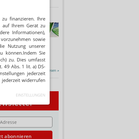
zu finanzieren. Ihre
HNUNG
 auf Ihrem Gerät zu
f Rezept
dere Informationen),
 Tabakentwöhnung
en vorzunehmen sowie
ssen erstattet.
die Nutzung unserer
ind nikotinhaltige nicht
zu können.Indem Sie
chtige Präparate sowie...
ich) zu. Dies umfasst
 49 Abs. 1 lit. a) DS-
Alle Porträts lesen
»
stellungen jederzeit
 jederzeit widerrufen
EINSTELLUNGEN
wsletter
E
zt abonnieren