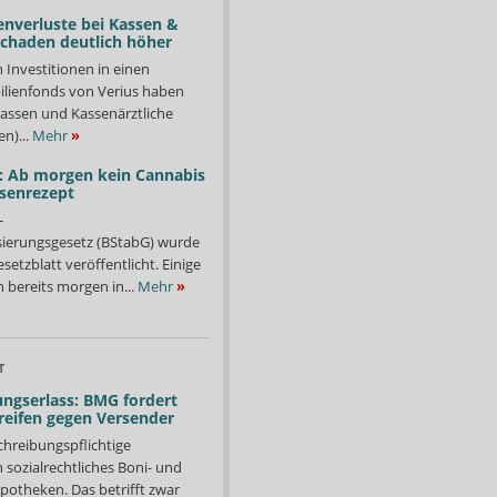
enverluste bei Kassen &
Schaden deutlich höher
n Investitionen in einen
lienfonds von Verius haben
ssen und Kassenärztliche
n)...
Mehr
»
: Ab morgen kein Cannabis
ssenrezept
-
isierungsgesetz (BStabG) wurde
etzblatt veröffentlicht. Einige
 bereits morgen in...
Mehr
»
T
ngserlass: BMG fordert
reifen gegen Versender
chreibungspflichtige
in sozialrechtliches Boni- und
potheken. Das betrifft zwar