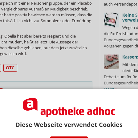
ergleich mit einer Personengruppe, der ein Placebo
auch Versandapot
n vergleichbares Ausmaß an Müdigkeit beschrieb,
ehr hätte positiv bewiesen werden müssen, dass die
Keine S
verweis
en tatsächlich nicht zur Somnolenz oder Ermüdung
Wegen d
die Rx-Preisbindun
tig. Opella hat aber bereits reagiert und die
Bundesgesundheits
ht müder“, heißt es jetzt. Die Aussage der
Vorgehen gegen di
en dieselbe geblieben, nur dass jetzt zusätzlich
ngewiesen wird.
Kassen:
Mit dem 
OTC
niederlä
Debatte um Rx-Bon
Bundesgesundheits
Mehr
»
NEWSLETTER
Zuzahl
 Tages direkt in Ihr Postfach. Kostenlos!
Handze
Mit dem
Jetzt
Beitragssatzstabil
abonnieren
Diese Webseite verwendet Cookies
zum Jahreswechsel
 zum Newsletter & Datenschutz
Die Abda hat nach 