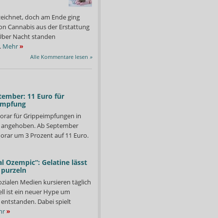
zeichnet, doch am Ende ging
on Cannabis aus der Erstattung
: Über Nacht standen
.
Mehr
»
Alle Kommentare lesen
»
tember: 11 Euro für
impfung
orar für Grippeimpfungen in
d angehoben. Ab September
orar um 3 Prozent auf 11 Euro.
l Ozempic“: Gelatine lässt
 purzeln
ozialen Medien kursieren täglich
ll ist ein neuer Hype um
entstanden. Dabei spielt
hr
»