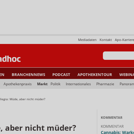
Mediadaten
Kontakt
Apo-Karrier
EN
BRANCHENNEWS
PODCAST
APOTHEKENTOUR
WEBIN
Apothekenpraxis
Markt
Politik
Internationales
Pharmazie
Panora
llegra: Müde, aber nicht müder?
KOMMENTAR
, aber nicht müder?
KOMMENTAR
Cannabis: Warke