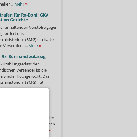
heken...
Mehr
»
trafen für Rx-Boni: GKV
t an Gerichte
er anhaltenden Verstöße gegen
g fordert das
ministerium (BMG) ein hartes
e Versender –...
Mehr
»
 Rx-Boni sind zulässig
Zuzahlungserlass der
ndischen Versender ist die
i wieder hochgekocht. Das
ministerium (BMG) hat...
ung: Neuer Abda-
ttel
 GKV-
isierungsgesetz (BStabG) sollen
 auch die Zuzahlungen steigen.
Inkrafttreten ihren...
Mehr
»