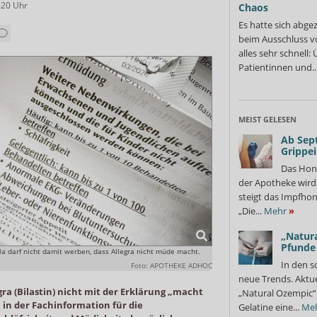
:20
Uhr
Chaos
Es hatte sich abge
beim Ausschluss v
alles sehr schnell
Patientinnen und..
MEIST GELESEN
Ab Sep
Grippe
Das Hon
der Apotheke wir
steigt das Impfhon
„Die...
Mehr
»
„Natura
Pfunde
la darf nicht damit werben, dass Allegra nicht müde macht.
In den s
Foto: APOTHEKE ADHOC
neue Trends. Aktue
egra (Bilastin) nicht mit der Erklärung „macht
„Natural Ozempic“ 
in der Fachinformation für die
Gelatine eine...
Me