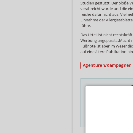
Studien gestützt. Der bloße V
verabreicht wurde und die ei
reiche dafür nicht aus. Vielm
Einnahme der Allergietablett
führe.
Das Urteil ist nicht rechtskräf
Werbung angepasst: „Macht nic
Fußnote ist aber im Wesentlich
auf eine ältere Publikation hi
Agenturen/Kampagnen
Das Wichtigste des
E-MAIL ADRESSE
Hinweis