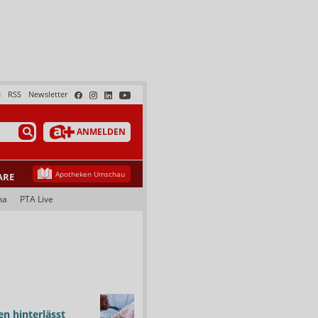
e
RSS
Newsletter
ANMELDEN
Apotheken Umschau
ARE
ma
PTA Live
n hinterlässt