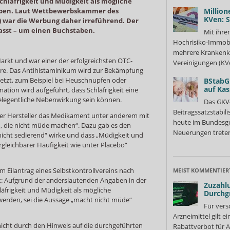
chläfrigkeit und Müdigkeit als mögliche
ben. Laut Wettbewerbskammer des
Million
KVen: 
) war die Werbung daher irreführend. Der
asst – um einen Buchstaben.
Mit ihre
Hochrisiko-Immobi
mehrere Krankenka
Markt und war einer der erfolgreichsten OTC-
Vereinigungen (KVe
hre. Das Antihistaminikum wird zur Bekämpfung
etzt, zum Beispiel bei Heuschnupfen oder
BStabG
auf Ka
ation wird aufgeführt, dass Schläfrigkeit eine
elegentliche Nebenwirkung sein können.
Das GKV
Beitragssatzstabil
der Hersteller das Medikament unter anderem mit
heute im Bundesges
n, die nicht müde machen“. Dazu gab es den
Neuerungen treten
nicht sedierend“ wirke und dass „Müdigkeit und
ergleichbarer Häufigkeit wie unter Placebo“
m Eilantrag eines Selbstkontrollvereins nach
MEIST KOMMENTIER
t: Aufgrund der anderslautenden Angaben in der
Zuzahlu
äfrigkeit und Müdigkeit als mögliche
Durchg
erden, sei die Aussage „macht nicht müde“
Für vers
Arzneimittel gilt e
cht durch den Hinweis auf die durchgeführten
Rabattverbot für A