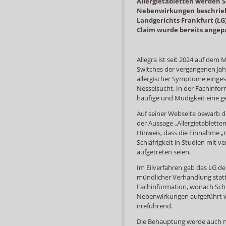
Allergietabletten werden S
Nebenwirkungen beschrie
Landgerichts Frankfurt (LG
Claim wurde bereits angep
Allegra ist seit 2024 auf dem 
Switches der vergangenen Ja
allergischer Symptome einges
Nesselsucht. In der Fachinform
häufige und Müdigkeit eine g
Auf seiner Webseite bewarb 
der Aussage „Allergietablette
Hinweis, dass die Einnahme „
Schläfrigkeit in Studien mit v
aufgetreten seien.
Im Eilverfahren gab das LG de
mündlicher Verhandlung stat
Fachinformation, wonach Schl
Nebenwirkungen aufgeführt w
irreführend.
Die Behauptung werde auch ni