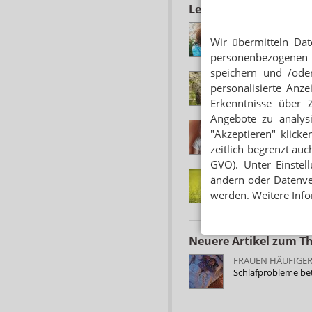
Lesen Sie auch
NIESEN, AUGENJU
Allegra: Sanofi brin
Wir übermitteln Dat
personenbezogenen 
speichern und /oder
EINNAHME OHNE 
personalisierte Anz
Allegra: Bilastin a
Erkenntnisse über 
Angebote zu analys
ANTIHISTAMINIKA
"Akzeptieren" klicke
Allegra schmilzt fü
zeitlich begrenzt auc
GVO). Unter Einstel
HEUSCHNUPFEN
ändern oder Datenver
Azelastin/Fluticas
werden. Weitere Info
Neuere Artikel zum 
FRAUEN HÄUFIGE
Schlafprobleme bet