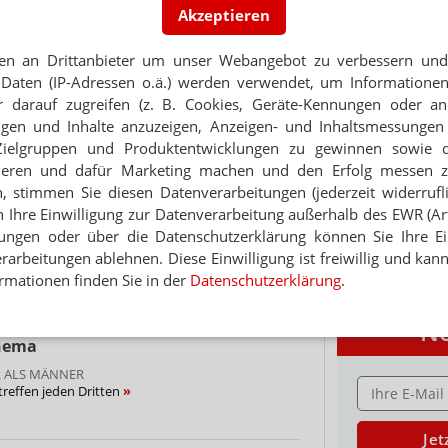
Akzeptieren
CKEN, AUSSCHLAG
PORTRÄT
gt Allergietablette
en an Drittanbieter um unser Webangebot zu verbessern und 
TABAKENTWÖ
Daten (IP-Adressen o.ä.) werden verwendet, um Informationen
FAQ: Nikotin au
 darauf zugreifen (z. B. Cookies, Geräte-Kennungen oder an
WASSER
Arzneimittel zur
eigen und Inhalte anzuzeigen, Anzeigen- und Inhaltsmessung
ls praktische SMT
werden von den Ka
Zielgruppen und Produktentwicklungen zu gewinnen sowie 
Verordnungsfähig s
ieren und dafür Marketing machen und den Erfolg messen 
verschreibungspfli
n, stimmen Sie diesen Datenverarbeitungen (jederzeit widerrufl
r Kinder
Mehr
»
h Ihre Einwilligung zur Datenverarbeitung außerhalb des EWR (Art.
lungen oder über die Datenschutzerklärung können Sie Ihre Ein
arbeitungen ablehnen. Diese Einwilligung ist freiwillig und kann
on: NasAllegra kommt im Januar
rmationen finden Sie in der
Datenschutzerklärung
.
Ne
Thema
R ALS MÄNNER
E-MAIL ADRESS
reffen jeden Dritten
Jet