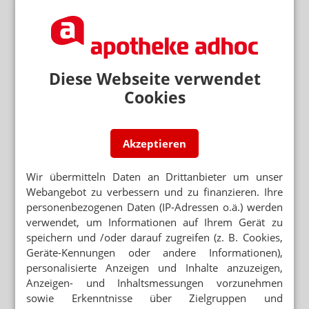
WALGREENS/RITE AID
Pessina will jede fünfte Apotheke
Diese Webseite verwendet
WALGREENS BOOTS ALLIANCE
Pessina: 1000 Apotheken mehr oder weniger
Cookies
PROVISIONSAPOTHEKEN
Pessina: Arzt ist heilig, Apotheker nicht
Akzeptieren
Wir übermitteln Daten an Drittanbieter um unser
PROVISIONSAPOTHEKEN
Valeant blutet für Pessina
Webangebot zu verbessern und zu finanzieren. Ihre
personenbezogenen Daten (IP-Adressen o.ä.) werden
verwendet, um Informationen auf Ihrem Gerät zu
PHARMAHANDELSKONZERNE
speichern und /oder darauf zugreifen (z. B. Cookies,
Pessina schwächt McKesson
Geräte-Kennungen oder andere Informationen),
personalisierte Anzeigen und Inhalte anzuzeigen,
INTERVIEW STEFANO PESSINA
Anzeigen- und Inhaltsmessungen vorzunehmen
„Ich bin kein Fan von Apothekenketten“
sowie Erkenntnisse über Zielgruppen und