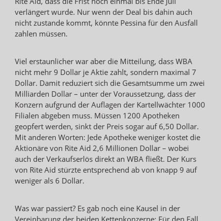
Rite Aid, dass die Frist noch einmal bis Ende Juli
verlängert wurde. Nur wenn der Deal bis dahin auch
nicht zustande kommt, könnte Pessina für den Ausfall
zahlen müssen.
Viel erstaunlicher war aber die Mitteilung, dass WBA
nicht mehr 9 Dollar je Aktie zahlt, sondern maximal 7
Dollar. Damit reduziert sich die Gesamtsumme um zwei
Milliarden Dollar – unter der Voraussetzung, dass der
Konzern aufgrund der Auflagen der Kartellwächter 1000
Filialen abgeben muss. Müssen 1200 Apotheken
geopfert werden, sinkt der Preis sogar auf 6,50 Dollar.
Mit anderen Worten: Jede Apotheke weniger kostet die
Aktionäre von Rite Aid 2,6 Millionen Dollar – wobei
auch der Verkaufserlös direkt an WBA fließt. Der Kurs
von Rite Aid stürzte entsprechend ab von knapp 9 auf
weniger als 6 Dollar.
Was war passiert? Es gab noch eine Kausel in der
Vereinbarung der beiden Kettenkonzerne: Für den Fall,