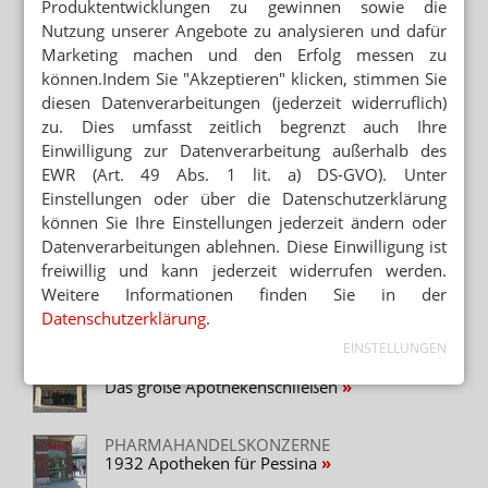
Produktentwicklungen zu gewinnen sowie die
Nutzung unserer Angebote zu analysieren und dafür
Neuere Artikel zum Thema
Marketing machen und den Erfolg messen zu
USA
können.Indem Sie "Akzeptieren" klicken, stimmen Sie
Apothekenkette: Kahlschlag bei Rite Aid
diesen Datenverarbeitungen (jederzeit widerruflich)
zu. Dies umfasst zeitlich begrenzt auch Ihre
APOTHEKENKETTEN
Einwilligung zur Datenverarbeitung außerhalb des
EuGH-Urteil stärkt Fremdbesitzverbot
EWR (Art. 49 Abs. 1 lit. a) DS-GVO). Unter
Einstellungen oder über die Datenschutzerklärung
FORBES-MILLIARDÄRLISTE
können Sie Ihre Einstellungen jederzeit ändern oder
Pessina: Apotheken-König unter den
Datenverarbeitungen ablehnen. Diese Einwilligung ist
Superreichen
freiwillig und kann jederzeit widerrufen werden.
USA
Weitere Informationen finden Sie in der
Rite Aid fusioniert mit Albertsons
Datenschutzerklärung
.
EINSTELLUNGEN
WALGREENS/CELESIO
Das große Apothekenschließen
PHARMAHANDELSKONZERNE
1932 Apotheken für Pessina