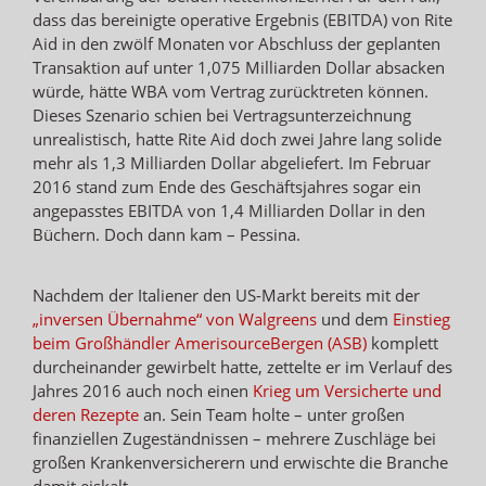
dass das bereinigte operative Ergebnis (EBITDA) von Rite
Aid in den zwölf Monaten vor Abschluss der geplanten
Transaktion auf unter 1,075 Milliarden Dollar absacken
würde, hätte WBA vom Vertrag zurücktreten können.
Dieses Szenario schien bei Vertragsunterzeichnung
unrealistisch, hatte Rite Aid doch zwei Jahre lang solide
mehr als 1,3 Milliarden Dollar abgeliefert. Im Februar
2016 stand zum Ende des Geschäftsjahres sogar ein
angepasstes EBITDA von 1,4 Milliarden Dollar in den
Büchern. Doch dann kam – Pessina.
Nachdem der Italiener den US-Markt bereits mit der
„inversen Übernahme“ von Walgreens
und dem
Einstieg
beim Großhändler AmerisourceBergen (ASB)
komplett
durcheinander gewirbelt hatte, zettelte er im Verlauf des
Jahres 2016 auch noch einen
Krieg um Versicherte und
deren Rezepte
an. Sein Team holte – unter großen
finanziellen Zugeständnissen – mehrere Zuschläge bei
großen Krankenversicherern und erwischte die Branche
damit eiskalt.