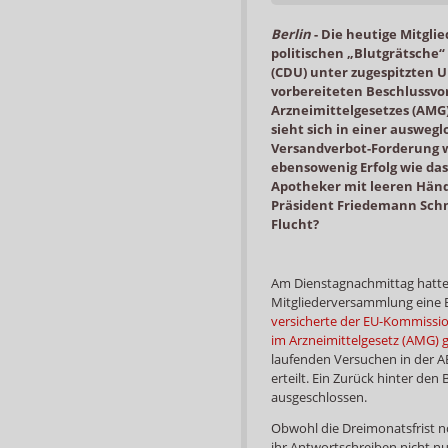
Berlin
-
Die heutige Mitgli
politischen „Blutgrätsche
(CDU) unter zugespitzten U
vorbereiteten Beschlussvo
Arzneimittelgesetzes (AMG) 
sieht sich in einer auswegl
Versandverbot-Forderung w
ebensowenig Erfolg wie da
Apotheker mit leeren Händ
Präsident Friedemann Schm
Flucht?
Am Dienstagnachmittag hatte 
Mitgliederversammlung eine 
versicherte der EU-Kommissio
im Arzneimittelgesetz (AMG) g
laufenden Versuchen in der A
erteilt. Ein Zurück hinter den
ausgeschlossen.
Obwohl die Dreimonatsfrist no
ihr Antwortschreiben nicht nur