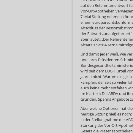
auf den Referentenentwurf für
Vor-Ort-Apotheken verwiesen
7. Mai Stellung nehmen könne
einem europarechtskonformen 
Abschluss der Ressortabstimm
der Entwurf „unaufgefordert“
aber lautet: „Der Referenten
Absatz 1 Satz 4 Arzneimittelge
Und damit jeder weiß, wie ve
und ihres Präsidenten Schmidt
Bundesgesundheitsministerium
wird seit dem EUGH Urteil von
Jahren nicht. Warum einige in
kämpfen, der seit so vielen J
auch keine mehr entfalten wird,
Im Klartext: Die ABDA und i
Gründen, Spahns Angebote zu
Aber welche Optionen hat die 
heutige Sitzung hieß es noch
in der Stellungnahme der ABD
Stärkung der Vor-Ort-Apothe
Gesetz die Präsenzapotheken 