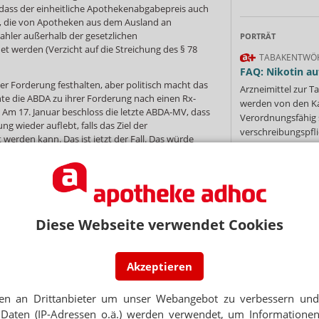
dass der einheitliche Apothekenabgabepreis auch
oll, die von Apotheken aus dem Ausland an
zahler außerhalb der gesetzlichen
PORTRÄT
t werden (Verzicht auf die Streichung des § 78
TABAKENTWÖ
FAQ: Nikotin au
r Forderung festhalten, aber politisch macht das
Arzneimittel zur
nte die ABDA zu ihrer Forderung nach einen Rx-
werden von den Ka
Am 17. Januar beschloss die letzte ABDA-MV, dass
Verordnungsfähig s
g wieder auflebt, falls das Ziel der
verschreibungspfli
t werden kann. Das ist jetzt der Fall. Das würde
Mehr
»
e ABDA mit diesem Thema wieder in die
hen und versuchen müsste, die CDU/CSU-Fraktion
ingen.
 Rolle Rückwärts wären gering: Immerhin hat ABDA-
er Zwischenzeit mehrfach eingeräumt, das er keine
Diese Webseite verwendet Cookies
ie Durchsetzung eines Rx-Versandverbotes mehr
Ne
sondern auch in der Union.
ident Schmidt weiter? Seine Autorität ist
Akzeptieren
E-MAIL ADRESS
laviert der ABDA-Präsident in der für die Zukunft
heidenden Frage, ist vom Rx-Versandverbot
en an Drittanbieter um unser Webangebot zu verbessern und 
 vertretbare Alternative mehr.
Jet
Daten (IP-Adressen o.ä.) werden verwendet, um Informationen