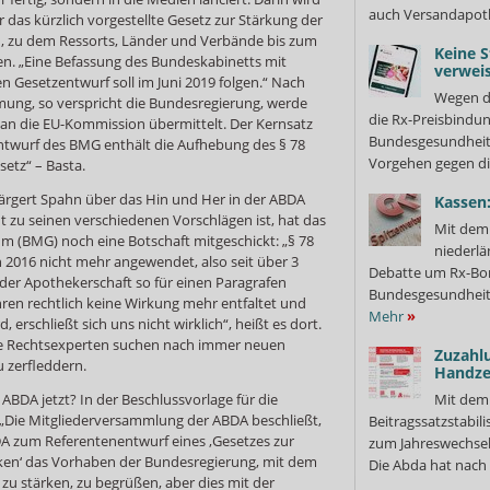
auch Versandapot
 das kürzlich vorgestellte Gesetz zur Stärkung der
, zu dem Ressorts, Länder und Verbände bis zum
Keine S
n. „Eine Befassung des Bundeskabinetts mit
verweis
Gesetzentwurf soll im Juni 2019 folgen.“ Nach
Wegen d
ung, so verspricht die Bundesregierung, werde
die Rx-Preisbindun
 an die EU-Kommission übermittelt. Der Kernsatz
Bundesgesundheits
entwurf des BMG enthält die Aufhebung des § 78
Vorgehen gegen di
setz“ – Basta.
rärgert Spahn über das Hin und Her in der ABDA
Kassen:
 zu seinen verschiedenen Vorschlägen ist, hat das
Mit dem 
 (BMG) noch eine Botschaft mitgeschickt: „§ 78
niederlä
 2016 nicht mehr angewendet, also seit über 3
Debatte um Rx-Bon
 der Apothekerschaft so für einen Paragrafen
Bundesgesundheits
ahren rechtlich keine Wirkung mehr entfaltet und
Mehr
»
 erschließt sich uns nicht wirklich“, heißt es dort.
hre Rechtsexperten suchen nach immer neuen
Zuzahl
 zerfleddern.
Handze
ABDA jetzt? In der Beschlussvorlage für die
Mit dem
: „Die Mitgliederversammlung der ABDA beschließt,
Beitragssatzstabil
A zum Referentenentwurf eines ‚Gesetzes zur
zum Jahreswechsel
ken‘ das Vorhaben der Bundesregierung, mit dem
Die Abda hat nach 
zu stärken, zu begrüßen, aber dies mit der