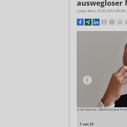
auswegloser 
Lothar Klein
,
02.05.2019 09:58
nicht untergraben können, soll ihnen das neue Gesetz
In der Klemme: ABDA-Präsident Frie
mmte Apotheken“ explizit verbieten.
Foto: APOTHEKE ADHOC
1 von 23