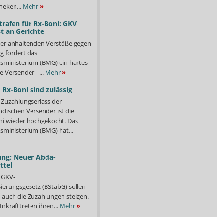
heken...
Mehr
»
trafen für Rx-Boni: GKV
t an Gerichte
er anhaltenden Verstöße gegen
g fordert das
ministerium (BMG) ein hartes
e Versender –...
Mehr
»
 Rx-Boni sind zulässig
Zuzahlungserlass der
ndischen Versender ist die
i wieder hochgekocht. Das
ministerium (BMG) hat...
ung: Neuer Abda-
ttel
 GKV-
isierungsgesetz (BStabG) sollen
 auch die Zuzahlungen steigen.
Inkrafttreten ihren...
Mehr
»