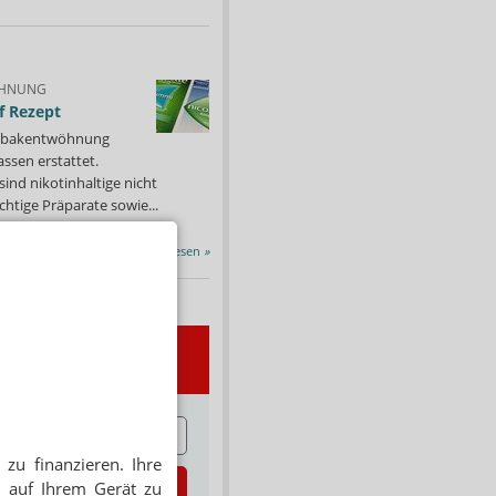
HNUNG
f Rezept
 Tabakentwöhnung
ssen erstattet.
ind nikotinhaltige nicht
chtige Präparate sowie...
Alle Porträts lesen
»
wsletter
E
zu finanzieren. Ihre
zt abonnieren
 auf Ihrem Gerät zu