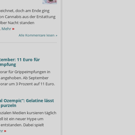
zeichnet, doch am Ende ging
on Cannabis aus der Erstattung
: Über Nacht standen
.
Mehr
»
Alle Kommentare lesen
»
tember: 11 Euro für
impfung
orar für Grippeimpfungen in
d angehoben. Ab September
orar um 3 Prozent auf 11 Euro.
l Ozempic“: Gelatine lässt
 purzeln
ozialen Medien kursieren täglich
erspricht der EU-Kommission die Streichung der Preisbindung im
Bald wieder im BMG: Bei
ll ist ein neuer Hype um
noch einmal die Positio
Foto: Andreas Domma
entstanden. Dabei spielt
hr
»