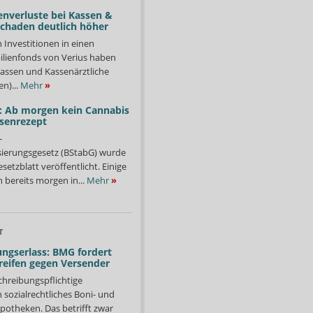
enverluste bei Kassen &
Schaden deutlich höher
n Investitionen in einen
lienfonds von Verius haben
ssen und Kassenärztliche
n)...
Mehr
»
: Ab morgen kein Cannabis
ssenrezept
-
isierungsgesetz (BStabG) wurde
etzblatt veröffentlicht. Einige
 bereits morgen in...
Mehr
»
T
ngserlass: BMG fordert
reifen gegen Versender
chreibungspflichtige
in sozialrechtliches Boni- und
potheken. Das betrifft zwar