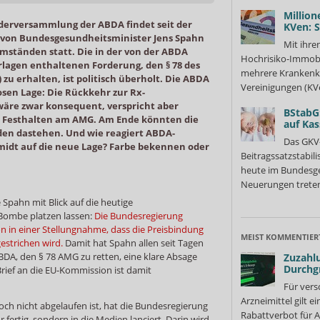
Million
ederversammlung der ABDA findet seit der
KVen: 
“ von Bundesgesundheitsminister Jens Spahn
Mit ihre
mständen statt. Die in der von der ABDA
Hochrisiko-Immobi
rlagen enthaltenen Forderung, den § 78 des
mehrere Krankenka
zu erhalten, ist politisch überholt. Die ABDA
Vereinigungen (KVe
osen Lage: Die Rückkehr zur Rx-
äre zwar konsequent, verspricht aber
BStabG
s Festhalten am AMG. Am Ende könnten die
auf Ka
en dastehen. Und wie reagiert ABDA-
Das GKV
idt auf die neue Lage? Farbe bekennen oder
Beitragssatzstabil
heute im Bundesges
Neuerungen treten
Spahn mit Blick auf die heutige
Bombe platzen lassen:
Die Bundesregierung
n in einer Stellungnahme, dass die Preisbindung
MEIST KOMMENTIER
estrichen wird.
Damit hat Spahn allen seit Tagen
BDA, den § 78 AMG zu retten, eine klare Absage
Zuzahlu
Durchg
 Brief an die EU-Kommission ist damit
Für vers
Arzneimittel gilt e
ch nicht abgelaufen ist, hat die Bundesregierung
Rabattverbot für A
 fertig, sondern in die Medien lanciert. Darin wird