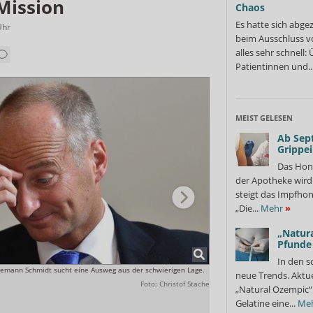
Mission
Chaos
Es hatte sich abge
Uhr
beim Ausschluss v
alles sehr schnell
Patientinnen und..
MEIST GELESEN
Ab Sep
Grippe
Das Hon
der Apotheke wir
steigt das Impfhon
„Die...
Mehr
»
„Natura
Pfunde
In den s
demann Schmidt sucht eine Ausweg aus der schwierigen Lage.
Kein Weg zurück: Jens Spahn v
neue Trends. Aktue
AMG.
Foto: Christof Stache
„Natural Ozempic“ 
Gelatine eine...
Me