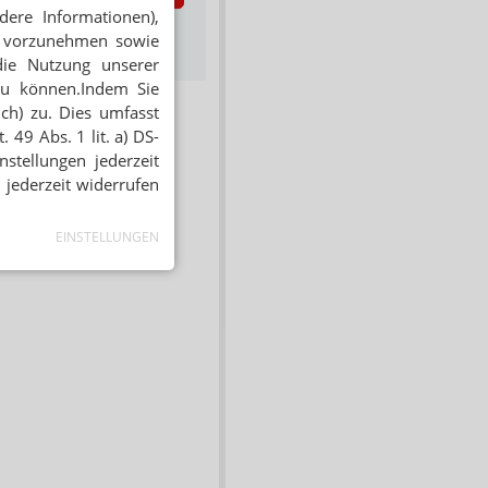
dere Informationen),
s zum Newsletter &
en vorzunehmen sowie
Datenschutz
die Nutzung unserer
zu können.Indem Sie
ich) zu. Dies umfasst
 49 Abs. 1 lit. a) DS-
stellungen jederzeit
 jederzeit widerrufen
EINSTELLUNGEN