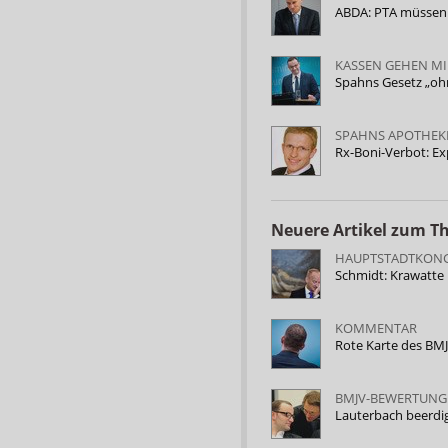
ABDA: PTA müssen a
KASSEN GEHEN MI
Spahns Gesetz „ohn
SPAHNS APOTHEK
Rx-Boni-Verbot: Ex
Neuere Artikel zum 
HAUPTSTADTKON
Schmidt: Krawatte 
KOMMENTAR
Rote Karte des BM
BMJV-BEWERTUNG
Lauterbach beerdi