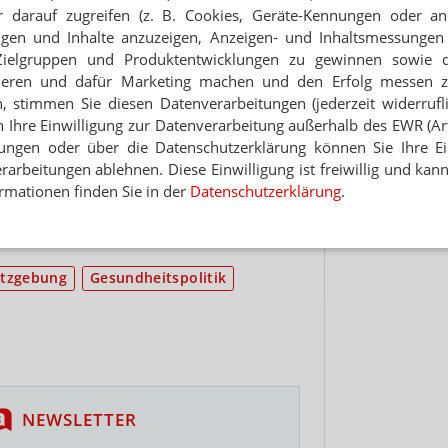
 von Spahn. In zahlreichen Gesprächen wurde der
 darauf zugreifen (z. B. Cookies, Geräte-Kennungen oder an
Hinwei
an B vorbereitet. Zweimal stand Schmidt an der
eigen und Inhalte anzuzeigen, Anzeigen- und Inhaltsmessung
tischen Bühne: beim DAT in München und in der
Zielgruppen und Produktentwicklungen zu gewinnen sowie 
 Alles nutzte nichts. Schmidt ließ zu, dass
ieren und dafür Marketing machen und den Erfolg messen 
s Angebot versenkten – zuerst den Rx-Boni-
n, stimmen Sie diesen Datenverarbeitungen (jederzeit widerrufl
. Aus Sicht von Spahn ist der ABDA-Präsident nicht
h Ihre Einwilligung zur Datenverarbeitung außerhalb des EWR (Art.
andlungen keinen Sinn.
lungen oder über die Datenschutzerklärung können Sie Ihre Ein
e Rolle als Moderator interpretiert. Heute ist er in
arbeitungen ablehnen. Diese Einwilligung ist freiwillig und kann
ordert. Die Fronten sind jetzt klar. Mit Spahn gibt
rmationen finden Sie in der
Datenschutzerklärung
.
ABDA-Präsident muss jetzt Farbe bekennen: Führt
itischen Konflikt mit Spahn und der Union, der
ieht er Konsequenzen?
tzgebung
Gesundheitspolitik
NEWSLETTER