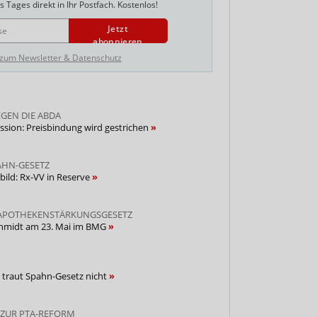
 Tages direkt in Ihr Postfach. Kostenlos!
Jetzt
abonnieren
 zum Newsletter & Datenschutz
GEN DIE ABDA
ion: Preisbindung wird gestrichen
AHN-GESETZ
bild: Rx-VV in Reserve
APOTHEKENSTÄRKUNGSGESETZ
chmidt am 23. Mai im BMG
traut Spahn-Gesetz nicht
ZUR PTA-REFORM