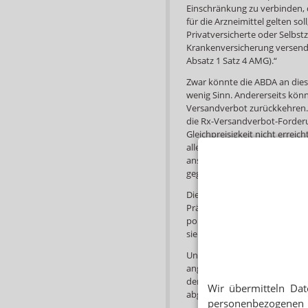
Einschränkung zu verbinden, 
für die Arzneimittel gelten s
Privatversicherte oder Selbst
Krankenversicherung versende
Absatz 1 Satz 4 AMG).“
Zwar könnte die ABDA an diese
wenig Sinn. Andererseits kön
Versandverbot zurückkehren. 
die Rx-Versandverbot-Forderun
Gleichpreisigkeit nicht erreich
allerdings bedeuten, dass di
anstehenden Wahlkämpfe zie
gegen Spahn in Stellung zu br
Die Aussichten auf Erfolg der
Präsident Schmidt selbst in d
politischen Mehrheiten für d
sieht – nicht nur in der SPD, 
Und wie geht es mit ABDA-Präs
angeschlagen: Seit einem Jahr 
der Apothekerschaft so entsc
Wir übermitteln Dat
abgerückt und hat jetzt keine
personenbezogenen 