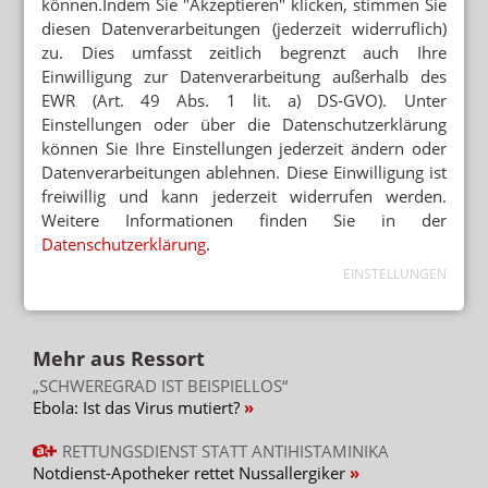
können.Indem Sie "Akzeptieren" klicken, stimmen Sie
diesen Datenverarbeitungen (jederzeit widerruflich)
zu. Dies umfasst zeitlich begrenzt auch Ihre
Einwilligung zur Datenverarbeitung außerhalb des
Mehr zum Thema
EWR (Art. 49 Abs. 1 lit. a) DS-GVO). Unter
DAC/NRF
Einstellungen oder über die Datenschutzerklärung
Wässrige Lösung: Captopril mag es kühl
können Sie Ihre Einstellungen jederzeit ändern oder
Datenverarbeitungen ablehnen. Diese Einwilligung ist
PARTNER VON RX-PLATTFORMEN
freiwillig und kann jederzeit widerrufen werden.
Abnehmspritzen: Reimporteur spielt Versandapotheke
Weitere Informationen finden Sie in der
Datenschutzerklärung
.
RX-MEDIKAMENTE OHNE REZEPT
EINSTELLUNGEN
Warteliste: Abnehmpille als Monatsabo
Mehr aus Ressort
„SCHWEREGRAD IST BEISPIELLOS“
Ebola: Ist das Virus mutiert?
RETTUNGSDIENST STATT ANTIHISTAMINIKA
Notdienst-Apotheker rettet Nussallergiker