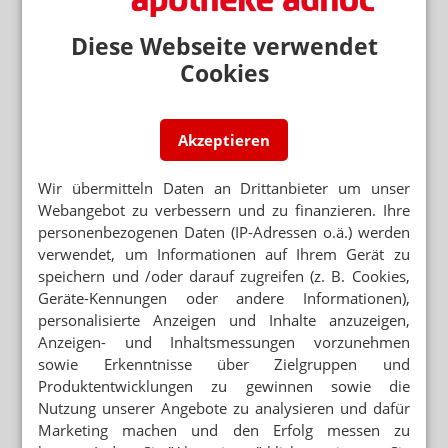
Diese Webseite verwendet
ABRECHNUNGSZENTRUM
Cookies
Noventi erklärt Studenten die
Rezeptabrechnung
VISION.A AWARDS
Akzeptieren
Moio: Ein Pflaster, das auf Menschen aufpasst
Wir übermitteln Daten an Drittanbieter um unser
DIGITALKONFERENZ
Webangebot zu verbessern und zu finanzieren. Ihre
VISION.A: Awardverleihung mit Schwung
personenbezogenen Daten (IP-Adressen o.ä.) werden
verwendet, um Informationen auf Ihrem Gerät zu
DIGITALKONFERENZ
speichern und /oder darauf zugreifen (z. B. Cookies,
VISION.A: Der Video-Rückblick
Geräte-Kennungen oder andere Informationen),
personalisierte Anzeigen und Inhalte anzuzeigen,
DIGITALKONFERENZ
Anzeigen- und Inhaltsmessungen vorzunehmen
Apotheke digital: Die Tipps der VISION.A-
sowie Erkenntnisse über Zielgruppen und
Speaker
Produktentwicklungen zu gewinnen sowie die
Nutzung unserer Angebote zu analysieren und dafür
GALLERY OF INSPIRATION
Ein Herz im 3D-Druck
Marketing machen und den Erfolg messen zu