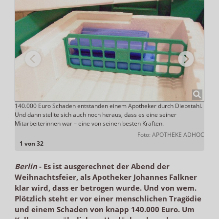
140.000 Euro Schaden entstanden einem Apotheker durch Diebstahl.
3,9 M
Und dann stellte sich auch noch heraus, dass es eine seiner
Inven
theke
Mitarbeiterinnen war – eine von seinen besten Kräften.
Mitar
Foto: APOTHEKE ADHOC
1 von 32
Berlin
-
Es ist ausgerechnet der Abend der
Weihnachtsfeier, als Apotheker Johannes Falkner
klar wird, dass er betrogen wurde. Und von wem.
Plötzlich steht er vor einer menschlichen Tragödie
und einem Schaden von knapp 140.000 Euro. Um