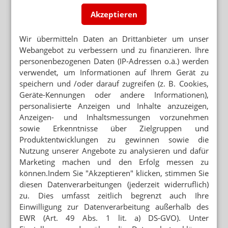
Darf der Chef mich heimlich filmen?
Akzeptieren
VIDEOÜBERWACHUNG
Apotheker setzt fünf Kameras durch
Wir übermitteln Daten an Drittanbieter um unser
Webangebot zu verbessern und zu finanzieren. Ihre
personenbezogenen Daten (IP-Adressen o.ä.) werden
STRAFPROZESS
Filialleiter soll BtM geklaut haben
verwendet, um Informationen auf Ihrem Gerät zu
speichern und /oder darauf zugreifen (z. B. Cookies,
Geräte-Kennungen oder andere Informationen),
DIEBSTAHL
personalisierte Anzeigen und Inhalte anzuzeigen,
Aus Liebe: Angestellte klaut 14.000 Euro
Anzeigen- und Inhaltsmessungen vorzunehmen
sowie Erkenntnisse über Zielgruppen und
„SOLL ICH FÜR DICH INS GEFÄNGNIS GEHEN?“
Produktentwicklungen zu gewinnen sowie die
Eine PTA, ihre Affäre und der leere
Nutzung unserer Angebote zu analysieren und dafür
Apothekentresor
Marketing machen und den Erfolg messen zu
HAMBURG
können.Indem Sie "Akzeptieren" klicken, stimmen Sie
Warnung: PTA bestiehlt „Danke“-Apotheker
diesen Datenverarbeitungen (jederzeit widerruflich)
zu. Dies umfasst zeitlich begrenzt auch Ihre
Einwilligung zur Datenverarbeitung außerhalb des
EWR (Art. 49 Abs. 1 lit. a) DS-GVO). Unter
Neuere Artikel zum Thema