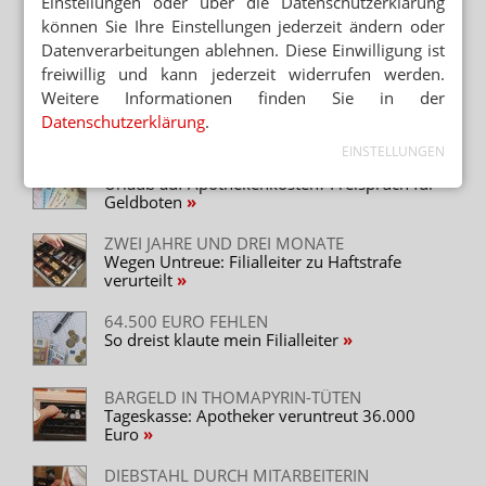
Einstellungen oder über die Datenschutzerklärung
AUCH PKA-AZUBI UNTER VERDACHT
können Sie Ihre Einstellungen jederzeit ändern oder
Tresor geleert: Ex-Praktikant bricht bei
Inhaberin ein
Datenverarbeitungen ablehnen. Diese Einwilligung ist
freiwillig und kann jederzeit widerrufen werden.
VERFAHREN EINGESTELLT
Weitere Informationen finden Sie in der
Mitarbeiterdiebstahl: Inhaber ohne Beweise
Datenschutzerklärung
.
EINSTELLUNGEN
62.000 EURO VERSCHWUNDEN
Urlaub auf Apothekenkosten? Freispruch für
Geldboten
ZWEI JAHRE UND DREI MONATE
Wegen Untreue: Filialleiter zu Haftstrafe
verurteilt
64.500 EURO FEHLEN
So dreist klaute mein Filialleiter
BARGELD IN THOMAPYRIN-TÜTEN
Tageskasse: Apotheker veruntreut 36.000
Euro
DIEBSTAHL DURCH MITARBEITERIN