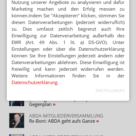
Nutzung unserer Angebote zu analysieren und dafür
VERTRAGSVERLETZUNGSVERFAHREN
Marketing machen und den Erfolg messen zu
Rx-Preisbindung: EU-Kommission zwingt
können.Indem Sie "Akzeptieren" klicken, stimmen Sie
Spahn zum Handeln
diesen Datenverarbeitungen (jederzeit widerruflich)
zu. Dies umfasst zeitlich begrenzt auch Ihre
FAHRPLAN FÜR APOTHEKENPAKET
Plan B: Heißer Frühling für Apotheker
Einwilligung zur Datenverarbeitung außerhalb des
EWR (Art. 49 Abs. 1 lit. a) DS-GVO). Unter
Einstellungen oder über die Datenschutzerklärung
RX-BONI-VERBOT
können Sie Ihre Einstellungen jederzeit ändern oder
SPD: Nicht die ABDA entscheidet
Datenverarbeitungen ablehnen. Diese Einwilligung ist
freiwillig und kann jederzeit widerrufen werden.
ABDA-PLAN
Weitere Informationen finden Sie in der
Hennrich: „Das ist noch kein Gesamtpaket“
Datenschutzerklärung
.
EINSTELLUNGEN
RX-VERSANDVERBOT VOM TISCH
„Wichtiger Schritt“ – Spahn prüft ABDA-
Gegenplan
ABDA-MITGLIEDERVERSAMMLUNG
Rx-Boni: ABDA geht aufs Ganze