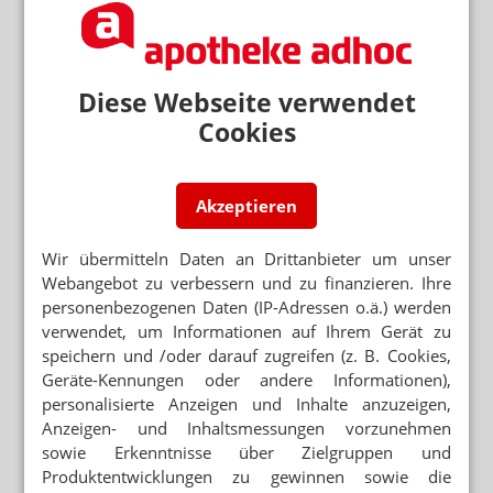
Huml: Bayern hält am Rx-Versandverbot fest
„GESCHLOSSENES ANGEBOT“
Alles oder nichts: Erpresst Spahn die
Diese Webseite verwendet
Apotheker?
Cookies
RX-BONI
Maag: „Die Diskussion über die
Gleichpreisigkeit kann man führen“
Akzeptieren
RX-VERSANDVERBOT
SPD und Kassen feiern Spahn
Wir übermitteln Daten an Drittanbieter um unser
Webangebot zu verbessern und zu finanzieren. Ihre
personenbezogenen Daten (IP-Adressen o.ä.) werden
verwendet, um Informationen auf Ihrem Gerät zu
Neuere Artikel zum Thema
speichern und /oder darauf zugreifen (z. B. Cookies,
SPD-PARTEITAG
Geräte-Kennungen oder andere Informationen),
GroKo-Ende kostet Apotheken 150 Millionen
Euro
personalisierte Anzeigen und Inhalte anzuzeigen,
Anzeigen- und Inhaltsmessungen vorzunehmen
REAKTION AUF EU-MAHNBRIEF
sowie Erkenntnisse über Zielgruppen und
HAV: Seyfarth fordert ABDA zum Handeln auf
Produktentwicklungen zu gewinnen sowie die