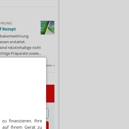
HNUNG
f Rezept
 Tabakentwöhnung
ssen erstattet.
ind nikotinhaltige nicht
chtige Präparate sowie...
Alle Porträts lesen
»
wsletter
E
zu finanzieren. Ihre
zt abonnieren
 auf Ihrem Gerät zu