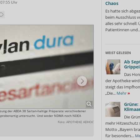
 07:55
Uhr
Chaos
Es hatte sich abge
beim Ausschluss v
alles sehr schnell
Patientinnen und..
MEIST GELESEN
Ab Sep
Grippe
Das Hon
der Apotheke wir
steigt das Impfhon
„Die...
Mehr
»
Grüne:
Klimaa
tzung der ABDA 38 Sartan-haltige Präparate verschiedener
Das ZL hat mit finanzieller Un
ichprobenartig untersucht. Und weder NDMA noch NDEA
Hersteller in einzelnen Charge
Die Grün
Foto: APOTHEKE ADHOC
mehr Hitzeschutz 
Motto „Bayern bra
für besonders...
Me