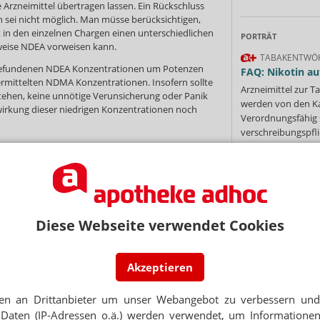
e Arzneimittel übertragen lassen. Ein Rückschluss
n sei nicht möglich. Man müsse berücksichtigen,
t in den einzelnen Chargen einen unterschiedlichen
PORTRÄT
eise NDEA vorweisen kann.
TABAKENTWÖ
e gefundenen NDEA Konzentrationen um Potenzen
FAQ: Nikotin au
r ermittelten NDMA Konzentrationen. Insofern sollte
Arzneimittel zur
stehen, keine unnötige Verunsicherung oder Panik
werden von den Ka
wirkung dieser niedrigen Konzentrationen noch
Verordnungsfähig s
verschreibungspfli
Mehr
»
NEWSLETTER
Diese Webseite verwendet Cookies
Ne
 Tages direkt in Ihr Postfach. Kostenlos!
Jetzt
Akzeptieren
abonnieren
E-MAIL ADRESS
 zum Newsletter & Datenschutz
en an Drittanbieter um unser Webangebot zu verbessern und 
Jet
Daten (IP-Adressen o.ä.) werden verwendet, um Informationen