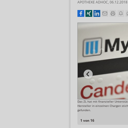
APOTHEKE ADHOC
,
06.12.2018
iff auf die eigenen Produktionsstätten innerhalb der
Das ZL hat mit finanzieller Unterstü
Hersteller in einzelnen Chargen st
Foto: APOTHEKE ADHOC
gefunden.
1 von 16