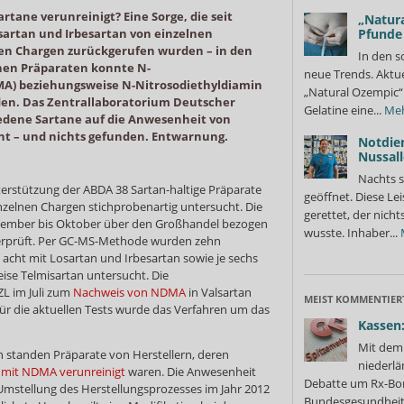
rtane verunreinigt? Eine Sorge, die seit
„Natura
sartan und Irbesartan von einzelnen
Pfunde
nen Chargen zurückgerufen wurden – in den
In den s
enen Präparaten konnte N-
neue Trends. Aktue
A) beziehungsweise N-Nitrosodiethyldiamin
„Natural Ozempic“ 
en. Das Zentrallaboratorium Deutscher
Gelatine eine...
Me
iedene Sartane auf die Anwesenheit von
 – und nichts gefunden. Entwarnung.
Notdie
Nussall
Nachts s
nterstützung der ABDA 38 Sartan-haltige Präparate
geöffnet. Diese Le
inzelnen Chargen stichprobenartig untersucht. Die
gerettet, der nicht
tember bis Oktober über den Großhandel bezogen
wusste. Inhaber...
prüft. Per GC-MS-Methode wurden zehn
 acht mit Losartan und Irbesartan sowie je sechs
se Telmisartan untersucht. Die
L im Juli zum
Nachweis von NDMA
in Valsartan
MEIST KOMMENTIER
Für die aktuellen Tests wurde das Verfahren um das
Kassen:
Mit dem 
 standen Präparate von Herstellern, deren
niederlä
l
mit NDMA verunreinigt
waren. Die Anwesenheit
Debatte um Rx-Bon
Umstellung des Herstellungsprozesses im Jahr 2012
Bundesgesundheits