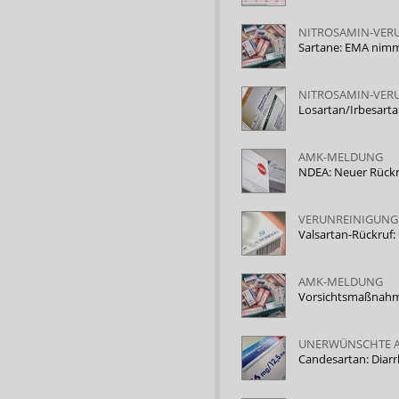
NITROSAMIN-VER
Sartane: EMA nimmt
NITROSAMIN-VER
Losartan/Irbesarta
AMK-MELDUNG
NDEA: Neuer Rückr
VERUNREINIGUNG
Valsartan-Rückruf
AMK-MELDUNG
Vorsichtsmaßnahme
UNERWÜNSCHTE A
Candesartan: Diarr