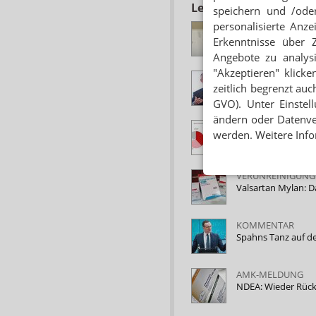
Lesen Sie auch
speichern und /oder
personalisierte Anz
LIEFERENGPASS
Valsartan AbZ und
Erkenntnisse über 
Angebote zu analys
"Akzeptieren" klicke
VALSARTAN/GRIP
zeitlich begrenzt auc
Mylan antwortet au
GVO). Unter Einstel
ändern oder Datenver
ARZNEIMITTELSK
werden. Weitere Info
Valsartan ist tot, e
VERUNREINIGUNG
Valsartan Mylan: D
KOMMENTAR
Spahns Tanz auf 
AMK-MELDUNG
NDEA: Wieder Rück