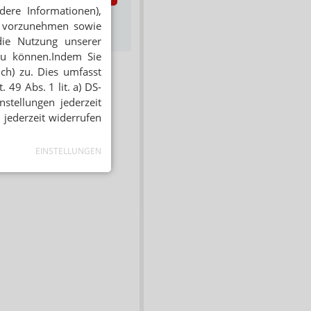
dere Informationen),
s zum Newsletter &
en vorzunehmen sowie
Datenschutz
die Nutzung unserer
zu können.Indem Sie
ich) zu. Dies umfasst
 49 Abs. 1 lit. a) DS-
stellungen jederzeit
 jederzeit widerrufen
EINSTELLUNGEN