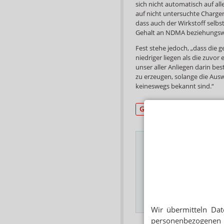
sich nicht automatisch auf all
auf nicht untersuchte Charge
dass auch der Wirkstoff selbs
Gehalt an NDMA beziehungsw
Fest stehe jedoch, „dass di
niedriger liegen als die zuvo
unser aller Anliegen darin be
zu erzeugen, solange die Aus
keineswegs bekannt sind.“
Generika
Das Wichtigste des
E-MAIL ADRESSE
Hinweis
Wir übermitteln Dat
personenbezogenen 