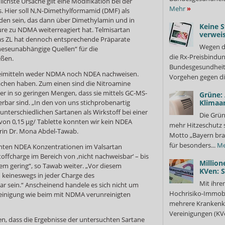
ichste Ursache gilt eine Modifikation bei der
Mehr
»
s. Hier soll N,N-Dimethylformamid (DMF) als
den sein, das dann über Dimethylamin und in
Keine S
ure zu NDMA weiterreagiert hat. Telmisartan
verweis
 Das ZL hat dennoch entsprechende Präparate
Wegen d
eseunabhängige Quellen“ für die
die Rx-Preisbindun
eßen.
Bundesgesundheits
neimitteln weder NDMA noch NDEA nachweisen.
Vorgehen gegen di
achen haben. Zum einen sind die Nitroamine
der in so geringen Mengen, dass sie mittels GC-MS-
Grüne:
rbar sind. „In den von uns stichprobenartig
Klimaa
nterschiedlichen Sartanen als Wirkstoff bei einer
Die Grün
on 0,15 µg/ Tablette konnten wir kein NDEA
mehr Hitzeschutz 
orin Dr. Mona Abdel-Tawab.
Motto „Bayern bra
für besonders...
Me
chten NDEA Konzentrationen im Valsartan
toffcharge im Bereich von ‚nicht nachweisbar‘ – bis
Million
em gering“, so Tawab weiter. „Vor diesem
KVen: 
keineswegs in jeder Charge des
Mit ihre
ar sein.“ Anscheinend handele es sich nicht um
Hochrisiko-Immobi
einigung wie beim mit NDMA verunreinigten
mehrere Krankenka
Vereinigungen (KVe
n, dass die Ergebnisse der untersuchten Sartane