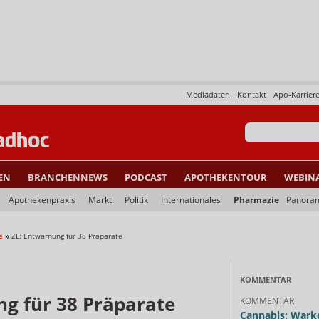
Mediadaten
Kontakt
Apo-Karrier
EN
BRANCHENNEWS
PODCAST
APOTHEKENTOUR
WEBIN
Apothekenpraxis
Markt
Politik
Internationales
Pharmazie
Panora
e
»
ZL: Entwarnung für 38 Präparate
KOMMENTAR
ng für 38 Präparate
KOMMENTAR
Cannabis: Warke