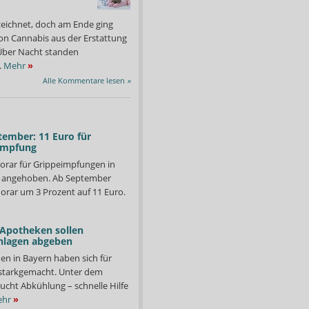
zeichnet, doch am Ende ging
on Cannabis aus der Erstattung
: Über Nacht standen
.
Mehr
»
Alle Kommentare lesen
»
tember: 11 Euro für
impfung
orar für Grippeimpfungen in
d angehoben. Ab September
orar um 3 Prozent auf 11 Euro.
 Apotheken sollen
nlagen abgeben
terstützung der ABDA 38 Sartan-haltige Präparate verschiedener
Die Arzneimittel wurde
n stichprobenartig untersucht.
und NDEA überprüft. Per
en in Bayern haben sich für
Foto: APOTHEKE ADHOC
Losartan und Irbesartan
starkgemacht. Unter dem
ucht Abkühlung – schnelle Hilfe
hr
»