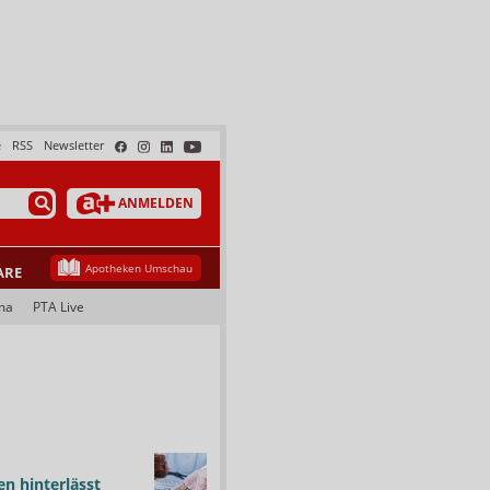
e
RSS
Newsletter
ANMELDEN
Apotheken Umschau
ARE
ma
PTA Live
n hinterlässt