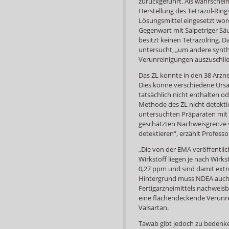
zurückgeführt. Als wahrscheinl
Herstellung des Tetrazol-Ring
Lösungsmittel eingesetzt wor
Gegenwart mit Salpetriger Sä
besitzt keinen Tetrazolring.
untersucht, „um andere synth
Verunreinigungen auszuschli
Das ZL konnte in den 38 Arz
Dies könne verschiedene Urs
tatsächlich nicht enthalten o
Methode des ZL nicht detektie
untersuchten Präparaten mit u
geschätzten Nachweisgrenze v
detektieren“, erzählt Profess
„Die von der EMA veröffentli
Wirkstoff liegen je nach Wirks
0,27 ppm und sind damit extr
Hintergrund muss NDEA auch 
Fertigarzneimittels nachweisb
eine flächendeckende Verunr
Valsartan.
Tawab gibt jedoch zu bedenke