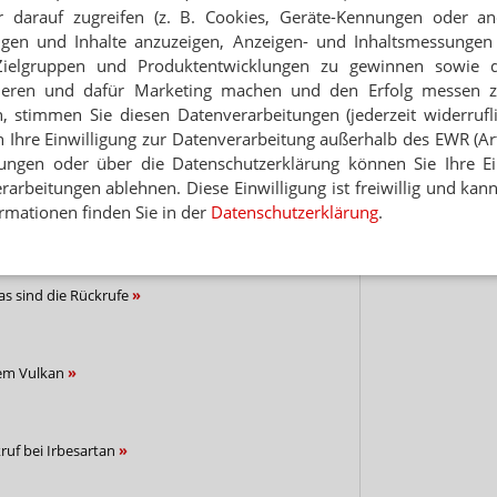
 darauf zugreifen (z. B. Cookies, Geräte-Kennungen oder an
Hinwei
eigen und Inhalte anzuzeigen, Anzeigen- und Inhaltsmessung
 CT sind zurück
Zielgruppen und Produktentwicklungen zu gewinnen sowie 
ieren und dafür Marketing machen und den Erfolg messen 
n, stimmen Sie diesen Datenverarbeitungen (jederzeit widerrufl
PEIMPFSTOFFE
h Ihre Einwilligung zur Datenverarbeitung außerhalb des EWR (Art.
f Kritik
lungen oder über die Datenschutzerklärung können Sie Ihre Ein
arbeitungen ablehnen. Diese Einwilligung ist freiwillig und kann
ANDAL
rmationen finden Sie in der
Datenschutzerklärung
.
s lebe Valsartan
as sind die Rückrufe
dem Vulkan
ruf bei Irbesartan