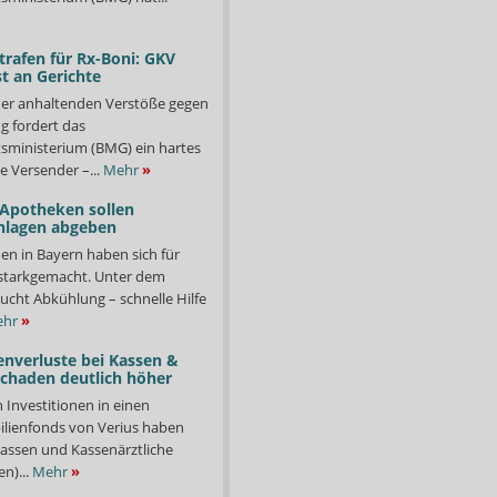
trafen für Rx-Boni: GKV
t an Gerichte
er anhaltenden Verstöße gegen
g fordert das
ministerium (BMG) ein hartes
e Versender –...
Mehr
»
 Apotheken sollen
nlagen abgeben
en in Bayern haben sich für
starkgemacht. Unter dem
ucht Abkühlung – schnelle Hilfe
hr
»
enverluste bei Kassen &
Schaden deutlich höher
n Investitionen in einen
lienfonds von Verius haben
ssen und Kassenärztliche
n)...
Mehr
»