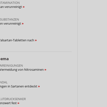
NTAMINATION
tan verunreinigt
 SUBSTANZEN
ren verunreinigt
Valsartan-Tabletten nach
Thema
NREINIGUNGEN
ur Vermeidung von Nitrosaminen
ANDAL
ngen in Sartanen entdeckt
BLUTDRUCKSENKER
enzwert fest