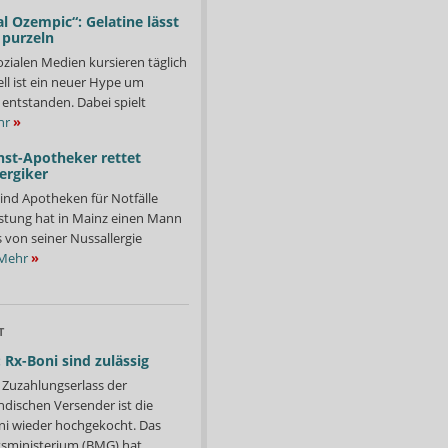
l Ozempic“: Gelatine lässt
 purzeln
ozialen Medien kursieren täglich
ll ist ein neuer Hype um
entstanden. Dabei spielt
hr
»
nst-Apotheker rettet
ergiker
ind Apotheken für Notfälle
istung hat in Mainz einen Mann
s von seiner Nussallergie
Mehr
»
T
 Rx-Boni sind zulässig
Zuzahlungserlass der
ndischen Versender ist die
i wieder hochgekocht. Das
ministerium (BMG) hat...