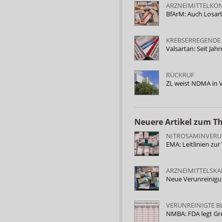
ARZNEIMITTELKO
BfArM: Auch Losar
KREBSERREGENDE
Valsartan: Seit Jah
RÜCKRUF
ZL weist NDMA in 
Neuere Artikel zum 
NITROSAMINVERU
EMA: Leitlinien z
ARZNEIMITTELSK
Neue Verunreinigu
VERUNREINIGTE 
NMBA: FDA legt Gr