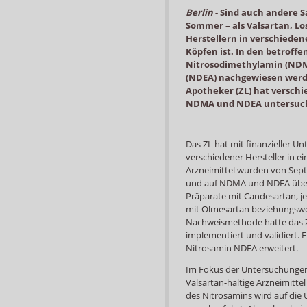
Berlin
-
Sind auch andere Sa
Sommer – als Valsartan, Lo
Herstellern in verschiede
Köpfen ist. In den betroff
Nitrosodimethylamin (NDM
(NDEA) nachgewiesen werd
Apotheker (ZL) hat versch
NDMA und NDEA untersucht
Das ZL hat mit finanzieller U
verschiedener Hersteller in e
Arzneimittel wurden von Sep
und auf NDMA und NDEA über
Präparate mit Candesartan, je
mit Olmesartan beziehungswei
Nachweismethode hatte das Z
implementiert und validiert. 
Nitrosamin NDEA erweitert.
Im Fokus der Untersuchungen
Valsartan-haltige Arzneimitte
des Nitrosamins wird auf die 