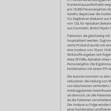
Krankenhausaufenthalte wege
pro 10.000 Personenjahren d
Xarelto, Bayer) war die Inzid
Für Dagibatran (bekannt aus 
von 120, für Apixaban (bekannt
aus Coumadin, Bristol Myers S
Patienten, die gleichzeitig m
hospitalisiert werden. Zugrun
vierte Proband wurde mit ein
eine Inzidenz von 76 pro 10.0
Wirkstoffe ergeben sich folge
etwa 59 Fälle, Apixaban etwa 4
Personenjahre. Die Ergebnisse 
Kombination mit einem PPI w
Die Autoren kommen zu dem S
reduzieren, die Heilung von
von Geschwüren verhindern, kö
Antikoagulantien beeinflusse
sei dennoch, ob alle Patiente
da die Patienten verschiedenen
Der Analyse zu Folge würden 
einer Kombination profitieren