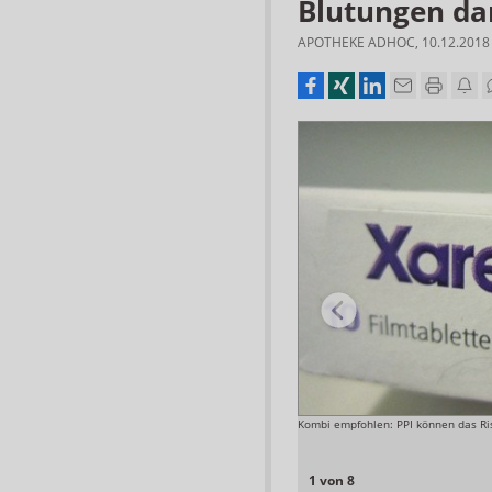
Blutungen da
APOTHEKE ADHOC
,
10.12.2018
behandelt wurden, mussten seltener hospitalisiert
Kombi empfohlen: PPI können das Ris
e Inzidenz von 76 pro 10.000 Personenjahre
Foto: APOTHEKE ADHOC
1 von 8