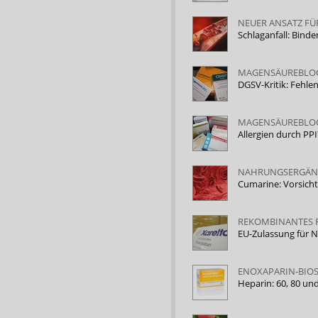
NEUER ANSATZ F
Schlaganfall: Bind
MAGENSÄUREBLOC
DGSV-Kritik: Fehle
MAGENSÄUREBLO
Allergien durch PP
NAHRUNGSERGÄN
Cumarine: Vorsich
REKOMBINANTES 
EU-Zulassung für N
ENOXAPARIN-BIOS
Heparin: 60, 80 u