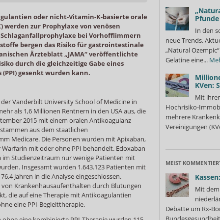
„Natura
gulantien oder nicht-Vitamin-K-basierte orale
Pfunde
 werden zur Prophylaxe von venösen
In den s
Schlaganfallprophylaxe bei Vorhofflimmern
neue Trends. Aktue
stoffe bergen das Risiko für gastrointestinale
„Natural Ozempic“ 
anischen Ärzteblatt „JAMA“ veröffentlichte
Gelatine eine...
Me
isiko durch die gleichzeitige Gabe eines
PPI) gesenkt wurden kann.
Million
KVen: 
Mit ihre
r Vanderbilt University School of Medicine in
Hochrisiko-Immobi
ehr als 1,6 Millionen Rentnern in den USA aus, die
mehrere Krankenka
eptember 2015 mit einem oralen Antikoagulanz
Vereinigungen (KVe
 stammen aus dem staatlichen
mm Medicare. Die Personen wurden mit Apixaban,
 Warfarin mit oder ohne PPI behandelt. Edoxaban
da im Studienzeitraum nur wenige Patienten mit
MEIST KOMMENTIER
urden. Insgesamt wurden 1.643.123 Patienten mit
76,4 Jahren in die Analyse eingeschlossen.
Kassen:
nz von Krankenhausaufenthalten durch Blutungen
Mit dem 
kt, die auf eine Therapie mit Antikoagulantien
niederlä
ohne eine PPI-Begleittherapie.
Debatte um Rx-Bon
Bundesgesundheits
n ohne eine kombinierte PPI-Therapie wurden 115