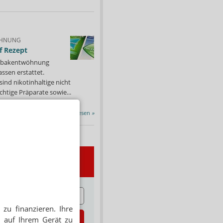
HNUNG
f Rezept
 Tabakentwöhnung
ssen erstattet.
ind nikotinhaltige nicht
chtige Präparate sowie...
Alle Porträts lesen
»
wsletter
E
zu finanzieren. Ihre
zt abonnieren
 auf Ihrem Gerät zu