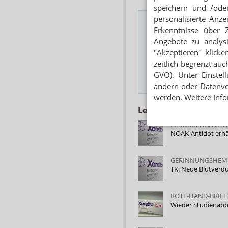
speichern und /oder
personalisierte Anz
Erkenntnisse über 
Angebote zu analys
Das Wichtigste des
"Akzeptieren" klicke
E-MAIL ADRESSE
zeitlich begrenzt auc
GVO). Unter Einstel
Hinweis
ändern oder Datenver
werden. Weitere Info
Lesen Sie auch
REKOMBINANTES 
NOAK-Antidot erhä
GERINNUNGSHEM
TK: Neue Blutverdü
ROTE-HAND-BRIEF
Wieder Studienabb