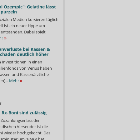
l Ozempic“: Gelatine lässt
 purzeln
ozialen Medien kursieren täglich
ll ist ein neuer Hype um
entstanden. Dabei spielt
hr
»
enverluste bei Kassen &
Schaden deutlich höher
n Investitionen in einen
lienfonds von Verius haben
ssen und Kassenärztliche
n)...
Mehr
»
T
 Rx-Boni sind zulässig
Zuzahlungserlass der
ndischen Versender ist die
i wieder hochgekocht. Das
ministerium (BMG) hat...