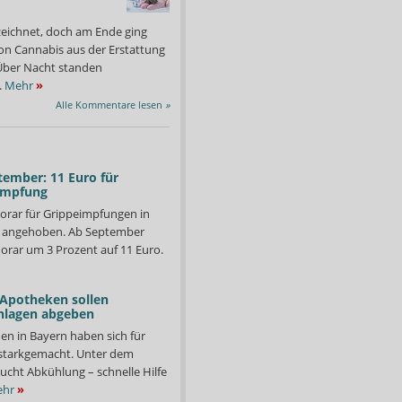
zeichnet, doch am Ende ging
on Cannabis aus der Erstattung
: Über Nacht standen
.
Mehr
»
Alle Kommentare lesen
»
tember: 11 Euro für
impfung
orar für Grippeimpfungen in
d angehoben. Ab September
orar um 3 Prozent auf 11 Euro.
 Apotheken sollen
nlagen abgeben
en in Bayern haben sich für
ten könnte die Begleitmedikation von Vorteil sein.
US-Wissenschaftler hatt
starkgemacht. Unter dem
Foto: APOTHEKE ADHOC
ucht Abkühlung – schnelle Hilfe
hr
»