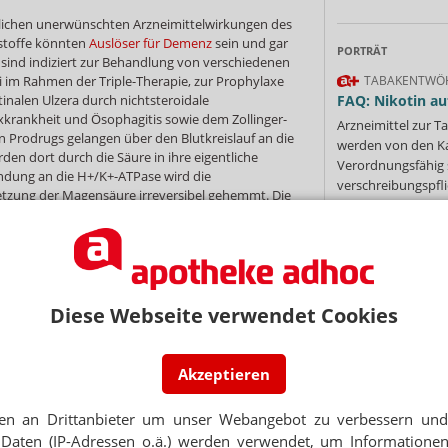
lichen unerwünschten Arzneimittelwirkungen des
istoffe könnten
Auslöser für Demenz
sein und gar
PORTRÄT
I sind indiziert zur Behandlung von verschiedenen
i im Rahmen der Triple-Therapie, zur Prophylaxe
TABAKENTWÖ
inalen Ulzera durch nichtsteroidale
FAQ: Nikotin au
xkrankheit und Ösophagitis sowie dem Zollinger-
Arzneimittel zur
en Prodrugs gelangen über den Blutkreislauf an die
werden von den Ka
en dort durch die Säure in ihre eigentliche
Verordnungsfähig s
ndung an die H+/K+-ATPase wird die
verschreibungspfli
tzung der Magensäure irreversibel gehemmt. Die
Mehr
»
er Neubildung der H/K-ATPase, die etwa ein bis
 den meisten Indikationen. Es handelt sich um
ten Inhibitor von Faktor Xa. Die Hemmung
 und extrinsischen Weg der
Diese Webseite verwendet Cookies
Bildung von Thrombin und Thrombenbildung
Ne
mbozyten nimmt der Arzneistoff keinen Einfluss.
 mehr als 130 Ländern zugelassen, wobei der
Akzeptieren
Land variiert.
E-MAIL ADRESS
en an Drittanbieter um unser Webangebot zu verbessern und 
Jet
Daten (IP-Adressen o.ä.) werden verwendet, um Informationen