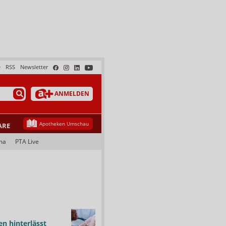
e
RSS
Newsletter
ANMELDEN
Apotheken Umschau
ARE
ma
PTA Live
n hinterlässt