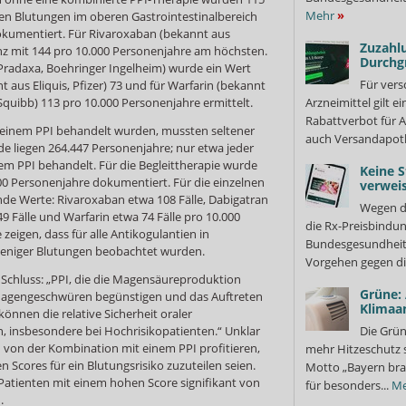
Mehr
»
n Blutungen im oberen Gastrointestinalbereich
okumentiert. Für Rivaroxaban (bekannt aus
Zuzahlu
enz mit 144 pro 10.000 Personenjahre am höchsten.
Durchg
Pradaxa, Boehringer Ingelheim) wurde ein Wert
Für vers
 aus Eliquis, Pfizer) 73 und für Warfarin (bekannt
quibb) 113 pro 10.000 Personenjahre ermittelt.
Arzneimittel gilt e
Rabattverbot für A
it einem PPI behandelt wurden, mussten seltener
auch Versandapot
de liegen 264.447 Personenjahre; nur etwa jeder
em PPI behandelt. Für die Begleittherapie wurde
Keine S
00 Personenjahre dokumentiert. Für die einzelnen
verweis
nde Werte: Rivaroxaban etwa 108 Fälle, Dabigatran
Wegen d
9 Fälle und Warfarin etwa 74 Fälle pro 10.000
die Rx-Preisbindun
zeigen, dass für alle Antikogulantien in
Bundesgesundheits
eniger Blutungen beobachtet wurden.
Vorgehen gegen di
chluss: „PPI, die die Magensäureproduktion
Grüne:
 Magengeschwüren begünstigen und das Auftreten
Klimaa
nnen die relative Sicherheit oraler
n, insbesondere bei Hochrisikopatienten.“ Unklar
Die Grün
n von der Kombination mit einem PPI profitieren,
mehr Hitzeschutz 
 Scores für ein Blutungsrisiko zuzuteilen seien.
Motto „Bayern bra
Patienten mit einem hohen Score signifikant von
für besonders...
Me
.