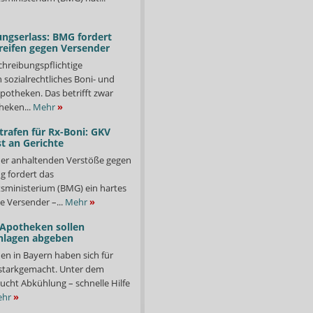
ngserlass: BMG fordert
reifen gegen Versender
chreibungspflichtige
in sozialrechtliches Boni- und
potheken. Das betrifft zwar
heken...
Mehr
»
trafen für Rx-Boni: GKV
t an Gerichte
er anhaltenden Verstöße gegen
g fordert das
ministerium (BMG) ein hartes
e Versender –...
Mehr
»
 Apotheken sollen
nlagen abgeben
en in Bayern haben sich für
starkgemacht. Unter dem
ucht Abkühlung – schnelle Hilfe
hr
»