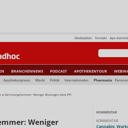
Mediadaten
Kontakt
Apo-Karrier
EN
BRANCHENNEWS
PODCAST
APOTHEKENTOUR
WEBIN
Apothekenpraxis
Markt
Politik
Internationales
Pharmazie
Panora
e
»
Gerinnungshemmer: Weniger Blutungen dank PPI
KOMMENTAR
emmer: Weniger
KOMMENTAR
Cannabis: Warke