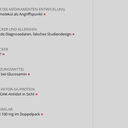
ÜR DIE MEDIKAMENTEN-ENTWICKLUNG
emolekül als Angriffspunkt
KER UND ALLERGIEN
nde Diagnosedaten, falsches Studiendesign
CKER
I?
ZUNGSMITTEL
t bei Glucosamin
FAKTOR-XA-PROTEIN
OAK-Antidot in Sicht
IMILAR
nd 100 mg im Doppelpack