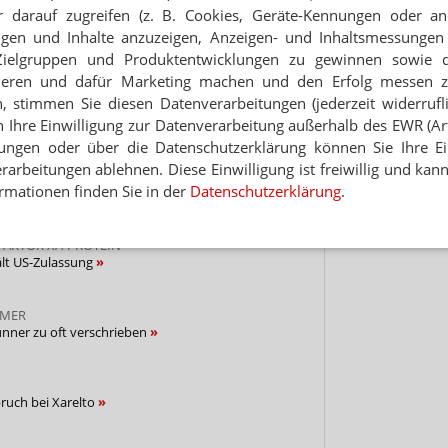
 darauf zugreifen (z. B. Cookies, Geräte-Kennungen oder an
Hinwei
eigen und Inhalte anzuzeigen, Anzeigen- und Inhaltsmessung
NEWSLETTER
Zielgruppen und Produktentwicklungen zu gewinnen sowie 
ieren und dafür Marketing machen und den Erfolg messen 
 Tages direkt in Ihr Postfach. Kostenlos!
n, stimmen Sie diesen Datenverarbeitungen (jederzeit widerrufl
Jetzt
h Ihre Einwilligung zur Datenverarbeitung außerhalb des EWR (Art.
abonnieren
lungen oder über die Datenschutzerklärung können Sie Ihre Ein
 zum Newsletter & Datenschutz
arbeitungen ablehnen. Diese Einwilligung ist freiwillig und kann
rmationen finden Sie in der
Datenschutzerklärung
.
FAKTOR XA-PROTEIN
lt US-Zulassung
MER
nner zu oft verschrieben
ruch bei Xarelto