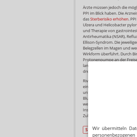
Ärzte müssen jedoch die mög
PPI im Blick haben. Die Arzne
das
Sterberisiko erhöhen
. PP
Ulzera und Helicobacter pylor
und Therapie von gastrointest
Antirheumatika (NSAR), Reflu
Ellison-Syndrom. Die jeweilig
Belegzellen im Magen und werd
Wirkform überführt. Durch Bi
Protonenpumpe an der Freise
lange Wirkdauer beruht auf d
drei Tage in Anspruch nimmt.
Rivaroxaban ist der NOAK mit
einen hoch selektiven, direk
unterbricht den intrinsischen
Blutgerinnungskaskade. Die 
werden gehemmt. Auf die Thro
Insgesamt ist Rivaroxaban in
Zulassungsstatus von Land zu 
Wir übermitteln Dat
Studien
personenbezogenen 