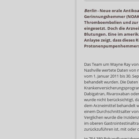
Berlin
-
Neue orale Antikoa
Gerinnungshemmer (NOAK)
Thromboembolien und zur 
eingesetzt. Doch die Arznei
Blutungen. Eine im amerik
Anlayse zeigt, dass dieses R
Protonenpumpenhemmers (
Das Team um Wayne Ray von de
Nashville wertete Daten von m
vom 1. Januar 2011 bis 30. S
behandelt wurden. Die Daten
Krankenversicherungsprogra
Dabigatran, Rivaroxaban oder
wurde nicht berücksichtigt, 
dem Arzneimittel behandelt w
einem Durchschnittsalter von 
Verglichen wurde die Inzide
im oberen Gastrointestinaltra
zurückzuführen ist, mit oder 
In 754.389 Behandlungsjahre