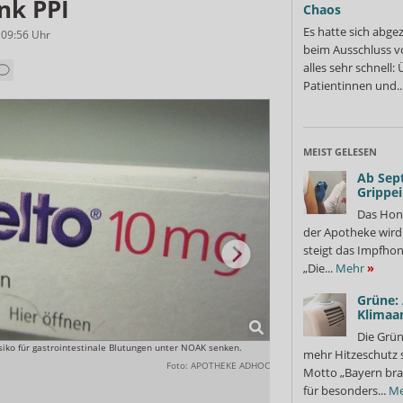
nk PPI
Chaos
Es hatte sich abge
 09:56
Uhr
beim Ausschluss v
alles sehr schnell
Patientinnen und..
MEIST GELESEN
Ab Sep
Grippe
Das Hon
der Apotheke wir
steigt das Impfhon
„Die...
Mehr
»
Grüne:
Klimaa
Die Grün
iko für gastrointestinale Blutungen unter NOAK senken.
Vor allem bei Hochrisikopatien
mehr Hitzeschutz 
Foto: APOTHEKE ADHOC
Motto „Bayern bra
für besonders...
Me