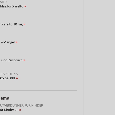
MER
hlag für Xarelto
r Xarelto 10 mg
B12-Mangel
ik und Zuspruch
RAPEUTIKA
iko bei PPI
Thema
LUTVERDÜNNER FÜR KINDER
für Kinder zu