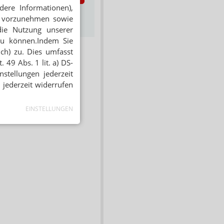
dere Informationen),
s zum Newsletter &
en vorzunehmen sowie
Datenschutz
die Nutzung unserer
zu können.Indem Sie
ich) zu. Dies umfasst
 49 Abs. 1 lit. a) DS-
stellungen jederzeit
 jederzeit widerrufen
EINSTELLUNGEN