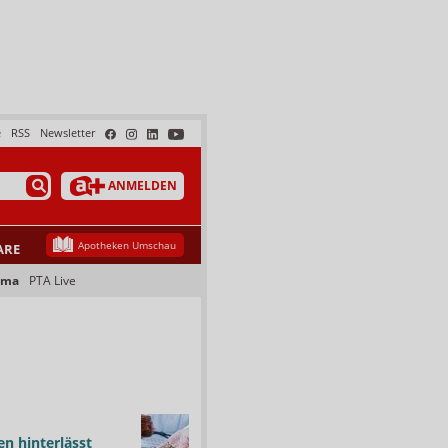
e
RSS
Newsletter
ANMELDEN
Apotheken Umschau
ARE
ama
PTA Live
n hinterlässt