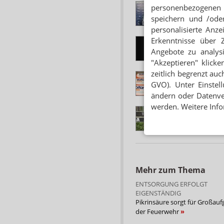
GRÜNDERSZENE-
personenbezogenen 
Preis für die Einbr
speichern und /oder
personalisierte Anz
Erkenntnisse über 
APOTHEKENTRESO
„Man muss es den 
Angebote zu analys
"Akzeptieren" klicke
zeitlich begrenzt auc
APOTHEKENEINB
Dieb stiehlt dutz
GVO). Unter Einstel
ändern oder Datenver
werden. Weitere Info
HAMBURG
Apothekeneinbreche
Mehr zum Thema
ENTSORGUNG ERFOLGT
EIGENSTÄNDIG
Pikrinsäure sorgt für Großau
der Feuerwehr