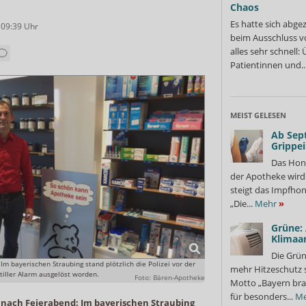
Chaos
Es hatte sich abge
 09:39
Uhr
beim Ausschluss v
alles sehr schnell
Patientinnen und..
MEIST GELESEN
Ab Sep
Grippe
Das Hon
der Apotheke wir
steigt das Impfhon
„Die...
Mehr
»
Grüne:
Klimaa
Die Grün
m bayerischen Straubing stand plötzlich die Polizei vor der
mehr Hitzeschutz 
tiller Alarm ausgelöst worden.
Foto: Bären-Apotheke
Motto „Bayern bra
für besonders...
Me
nach Feierabend: Im bayerischen Straubing