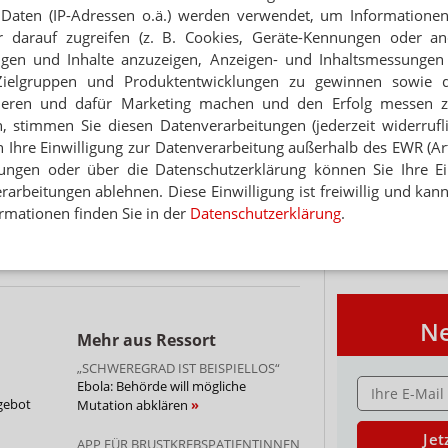
AWARD
Daten (IP-Adressen o.ä.) werden verwendet, um Informationen
echer-Jäger
 darauf zugreifen (z. B. Cookies, Geräte-Kennungen oder an
PORTRÄT
eigen und Inhalte anzuzeigen, Anzeigen- und Inhaltsmessung
Zielgruppen und Produktentwicklungen zu gewinnen sowie 
R GEKLAUT
TABAKENTWÖ
Jungs so schwer wie möglich machen“
FAQ: Nikotin au
ieren und dafür Marketing machen und den Erfolg messen 
n, stimmen Sie diesen Datenverarbeitungen (jederzeit widerrufl
Arzneimittel zur
werden von den Ka
h Ihre Einwilligung zur Datenverarbeitung außerhalb des EWR (Art.
RUCH
Verordnungsfähig s
ende Packungen Voltaren
lungen oder über die Datenschutzerklärung können Sie Ihre Ein
verschreibungspfli
arbeitungen ablehnen. Diese Einwilligung ist freiwillig und kann
Mehr
»
rmationen finden Sie in der
Datenschutzerklärung
.
r auf Toilette gefasst
Ne
Mehr aus Ressort
„SCHWEREGRAD IST BEISPIELLOS“
E-MAIL ADRESS
Ebola: Behörde will mögliche
fgebot
Mutation abklären
Jet
APP FÜR BRUSTKREBSPATIENTINNEN