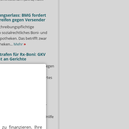
ngserlass: BMG fordert
reifen gegen Versender
chreibungspflichtige
in sozialrechtliches Boni- und
potheken. Das betrifft zwar
heken...
Mehr
»
trafen für Rx-Boni: GKV
t an Gerichte
er anhaltenden Verstöße gegen
g fordert das
ministerium (BMG) ein hartes
e Versender –...
Mehr
»
 Apotheken sollen
nlagen abgeben
en in Bayern haben sich für
starkgemacht. Unter dem
ucht Abkühlung – schnelle Hilfe
hr
»
zu finanzieren. Ihre