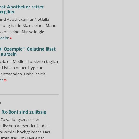
nst-Apotheker rettet
ergiker
ind Apotheken für Notfälle
istung hat in Mainz einen Mann
s von seiner Nussallergie
Mehr
»
l Ozempic“: Gelatine lässt
 purzeln
ozialen Medien kursieren täglich
ll ist ein neuer Hype um
entstanden. Dabei spielt
hr
»
T
 Rx-Boni sind zulässig
Zuzahlungserlass der
ndischen Versender ist die
i wieder hochgekocht. Das
ministerium (BMG) hat...