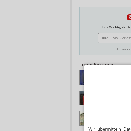
Das Wichtigste des
E-MAIL ADRESSE
Hinweis
Lesen Sie auch
NACHTS IN HARS
Polizei-Großeinsa
URTEIL AM AMTSG
Junkie-Einbrecher
AUSTRALIEN
Apothekeneinbruch
Wir übermitteln Dat