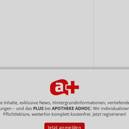
rte Inhalte, exklusive News, Hintergrundinformationen, vertiefen
ungen – und das
PLUS
bei
APOTHEKE ADHOC
: Wir individualisie
obs
Datenschutz
AGB
Netiquette
Hinweisgebersystem
Ve
Pflichtlektüre, weiterhin komplett kostenfrei. Jetzt registrieren!
2026 , APOTHEKE ADHOC ist ein Dienst der ELPATO Medien GmbH / Franz-Ehrlich-Str. 12
Jetzt anmelden
trick Hollstein, Thomas Bellartz / Amtsgericht Berlin Charlottenburg / HRB 204 379 B