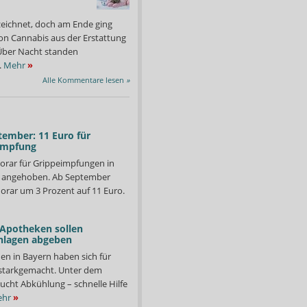
zeichnet, doch am Ende ging
on Cannabis aus der Erstattung
: Über Nacht standen
.
Mehr
»
Alle Kommentare lesen
»
tember: 11 Euro für
impfung
orar für Grippeimpfungen in
d angehoben. Ab September
orar um 3 Prozent auf 11 Euro.
 Apotheken sollen
nlagen abgeben
en in Bayern haben sich für
starkgemacht. Unter dem
ucht Abkühlung – schnelle Hilfe
hr
»