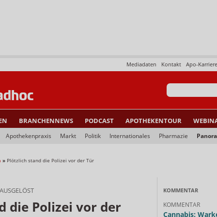
Mediadaten
Kontakt
Apo-Karrier
EN
BRANCHENNEWS
PODCAST
APOTHEKENTOUR
WEBIN
Apothekenpraxis
Markt
Politik
Internationales
Pharmazie
Panor
a
»
Plötzlich stand die Polizei vor der Tür
 AUSGELÖST
KOMMENTAR
d die Polizei vor der
KOMMENTAR
Cannabis: Warke