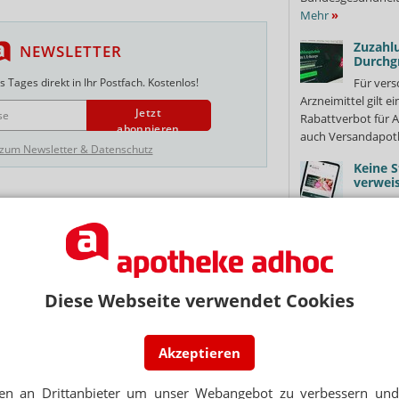
Mehr
»
Zuzahlu
NEWSLETTER
Durchg
 Tages direkt in Ihr Postfach. Kostenlos!
Für vers
Arzneimittel gilt e
Jetzt
Rabattverbot für A
abonnieren
auch Versandapot
 zum Newsletter & Datenschutz
Keine S
verweis
Wegen d
UM
die Rx-Preisbindun
tz nach Apotheken-Einbruch
Bundesgesundheits
Vorgehen gegen di
ERICHT DRESDEN
Grüne:
Diese Webseite verwendet Cookies
 verwüstet Apotheke mit Feuerlöscher
Klimaa
Die Grün
mehr Hitzeschutz 
Akzeptieren
Motto „Bayern bra
: Dieb bleibt im Schornstein stecken
für besonders...
Me
en an Drittanbieter um unser Webangebot zu verbessern und 