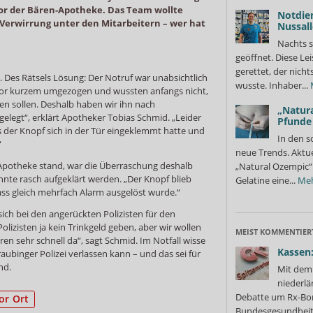
 vor der Bären-Apotheke. Das Team wollte
Notdie
Verwirrung unter den Mitarbeitern – wer hat
Nussall
Nachts s
geöffnet. Diese Le
gerettet, der nicht
d. Des Rätsels Lösung: Der Notruf war unabsichtlich
wusste. Inhaber...
 vor kurzem umgezogen und wussten anfangs nicht,
en sollen. Deshalb haben wir ihn nach
„Natura
gelegt“, erklärt Apotheker Tobias Schmid. „Leider
Pfunde
s der Knopf sich in der Tür eingeklemmt hatte und
In den s
“
neue Trends. Aktue
er Apotheke stand, war die Überraschung deshalb
„Natural Ozempic“ 
nte rasch aufgeklärt werden. „Der Knopf blieb
Gelatine eine...
Me
dass gleich mehrfach Alarm ausgelöst wurde.“
ich bei den angerückten Polizisten für den
lizisten ja kein Trinkgeld geben, aber wir wollen
MEIST KOMMENTIER
en sehr schnell da“, sagt Schmid. Im Notfall wisse
Kassen:
Straubinger Polizei verlassen kann – und das sei für
nd.
Mit dem 
niederlä
Debatte um Rx-Bon
or Ort
Bundesgesundheits