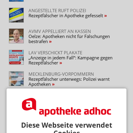
Blaulicht
Apotheke vor Ort
ANGESTELLTE RUFT POLIZEI
Rezeptfälscher in Apotheke gefesselt
AVMV APPELLIERT AN KASSEN
Oelze: Apotheken nicht für Fälschungen
bestrafen
LAV VERSCHICKT PLAKATE
„Anzeige in jedem Fall“: Kampagne gegen
Rezeptfälscher
MECKLENBURG-VORPOMMERN
Rezeptfälscher unterwegs: Polizei warnt
Apotheken
VERSICHERTENKARTE VORZEIGEN
Rezeptfälschung: vdek will Doppel-Check in
Apotheken
Diese Webseite verwendet
Mehr zum Thema