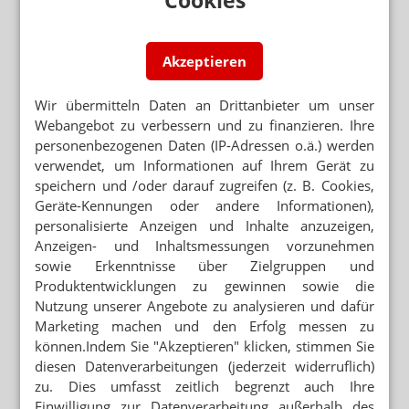
Cookies
ENTSORGUNG ERFOLGT EIGENSTÄNDIG
Pikrinsäure sorgt für Großaufgebot der Feuerwehr
Akzeptieren
REZEPTFÄLSCHUNG AUFGEFLOGEN
Lonsurf-Rezept: Arzt-Adresse machte stutzig
Wir übermitteln Daten an Drittanbieter um unser
Webangebot zu verbessern und zu finanzieren. Ihre
REISEAPOTHEKE RECHTZEITIG PLANEN
personenbezogenen Daten (IP-Adressen o.ä.) werden
Medikamente im Ausland: „Mehr als 10 Prozent
verwendet, um Informationen auf Ihrem Gerät zu
gefälscht“
speichern und /oder darauf zugreifen (z. B. Cookies,
Geräte-Kennungen oder andere Informationen),
Mehr aus Ressort
personalisierte Anzeigen und Inhalte anzuzeigen,
MEHR ALS 10.000 MENSCHEN ERKRANKT
Anzeigen- und Inhaltsmessungen vorzunehmen
Parasiten-Befall in den USA noch größer als gedacht
sowie Erkenntnisse über Zielgruppen und
Produktentwicklungen zu gewinnen sowie die
FLIEGENLARVEN, HAKENWÜRMER, SANDMÜCKEN
Nutzung unserer Angebote zu analysieren und dafür
Dermatologen warnen vor „unerwünschten Reise-
Marketing machen und den Erfolg messen zu
Souvenirs“
können.Indem Sie "Akzeptieren" klicken, stimmen Sie
diesen Datenverarbeitungen (jederzeit widerruflich)
MAUERSEGLER ALS BRUCHPILOT
zu. Dies umfasst zeitlich begrenzt auch Ihre
Notlandung vor Apotheke
Einwilligung zur Datenverarbeitung außerhalb des