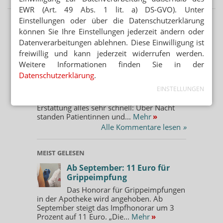
EWR (Art. 49 Abs. 1 lit. a) DS-GVO). Unter
Einstellungen oder über die Datenschutzerklärung
können Sie Ihre Einstellungen jederzeit ändern oder
Datenverarbeitungen ablehnen. Diese Einwilligung ist
KOMMENTAR
freiwillig und kann jederzeit widerrufen werden.
KOMMENTAR
Weitere Informationen finden Sie in der
Cannabis: Warken hinterlässt
Datenschutzerklärung
.
Chaos
EINSTELLUNGEN
Es hatte sich abgezeichnet, doch am Ende
ging beim Ausschluss von Cannabis aus der
Erstattung alles sehr schnell: Über Nacht
standen Patientinnen und...
Mehr
»
Alle Kommentare lesen
»
MEIST GELESEN
Ab September: 11 Euro für
Grippeimpfung
Das Honorar für Grippeimpfungen
in der Apotheke wird angehoben. Ab
September steigt das Impfhonorar um 3
Prozent auf 11 Euro. „Die...
Mehr
»