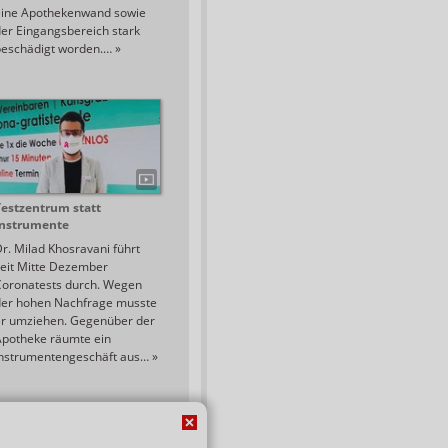
eine Apothekenwand sowie
er Eingangsbereich stark
beschädigt worden.…
»
Testzentrum statt
Instrumente
r. Milad Khosravani führt
eit Mitte Dezember
Coronatests durch. Wegen
der hohen Nachfrage musste
er umziehen. Gegenüber der
Apotheke räumte ein
Instrumentengeschäft aus…
»