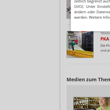
zeitlich begrenzt auc
Am ver
GVO). Unter Einstel
Nicola
ändern oder Datenver
werden. Weitere Info
TRAIN
PKA
Die Ph
und am
Medien zum The