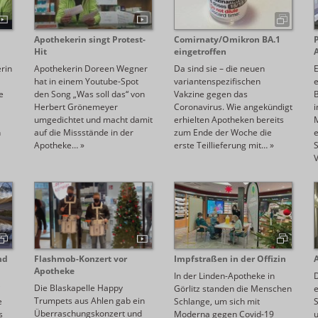
Apothekerin singt Protest-
Comirnaty/Omikron BA.1
Hit
eingetroffen
erin
Apothekerin Doreen Wegner
Da sind sie – die neuen
hat in einem Youtube-Spot
variantenspezifischen
e
den Song „Was soll das“ von
Vakzine gegen das
B
Herbert Grönemeyer
Coronavirus. Wie angekündigt
i
umgedichtet und macht damit
erhielten Apotheken bereits
n
auf die Missstände in der
zum Ende der Woche die
e
Apotheke…
»
erste Teillieferung mit…
»
nd
Flashmob-Konzert vor
Impfstraßen in der Offizin
Apotheke
In der Linden-Apotheke in
D
Die Blaskapelle Happy
i
Görlitz standen die Menschen
e
Trumpets aus Ahlen gab ein
e
Schlange, um sich mit
Überraschungskonzert und
s
Moderna gegen Covid-19
u