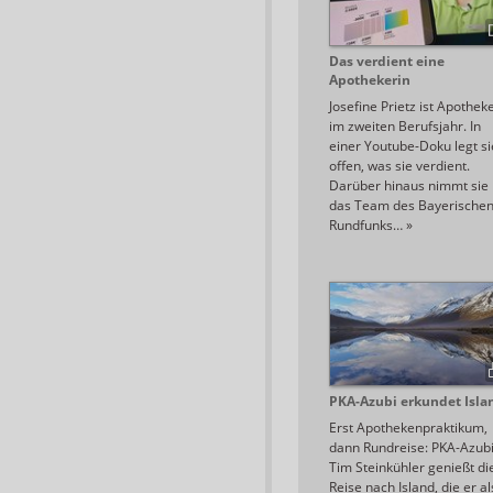
Das verdient eine
Apothekerin
Josefine Prietz ist Apothek
im zweiten Berufsjahr. In
einer Youtube-Doku legt si
offen, was sie verdient.
Darüber hinaus nimmt sie
das Team des Bayerische
Rundfunks…
»
PKA-Azubi erkundet Isla
Erst Apothekenpraktikum,
dann Rundreise: PKA-Azub
Tim Steinkühler genießt di
Reise nach Island, die er al