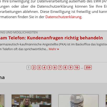
h Ihre Einwilligung zur Datenverarbeitung außerhalb des EWR (Art.
gangenen Donnerstag versuchte ein unbekannter Täter, in der Apotheke 
lungen oder über die Datenschutzerklärung können Sie Ihre Ein
 Heiland mit einem gefälschten Rezept an ein...
Mehr
»
arbeitungen ablehnen. Diese Einwilligung ist freiwillig und kann
rmationen finden Sie in der
Datenschutzerklärung
.
ING UND MÖGLICHKEITEN
 am Telefon: Kundenanfragen richtig behandeln
armazeutisch-kaufmännische Angestellte (PKA) ist im Backoffice das logisti
 Telefon oft das sprichwörtliche...
Mehr
»
…
1
2
3
4
5
6
7
8
9
10
359
ma