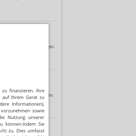
 auch die Zuzahlungen steigen.
zu finanzieren. Ihre
 landete im Hof des Betriebs
 auf Ihrem Gerät zu
dere Informationen),
en vorzunehmen sowie
die Nutzung unserer
zu können.Indem Sie
ich) zu. Dies umfasst