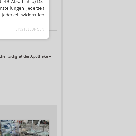
 49 Abs. 1 lit. a) DS-
am Münstertor von Inhaberin
stellungen jederzeit
 jederzeit widerrufen
EINSTELLUNGEN
sche Rückgrat der Apotheke –