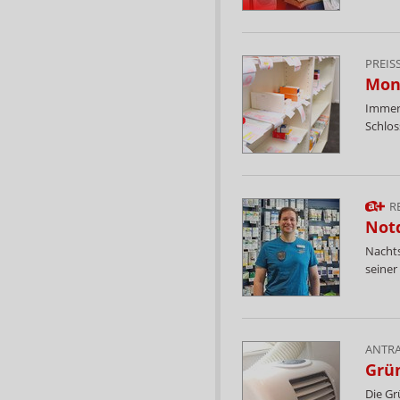
PREIS
Mona
Immer 
Schlos
R
Notd
Nachts
seiner
ANTR
Grü
Die Gr