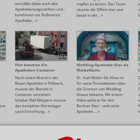
versüßte dabei auch den
impfen zu lassen. Das Team
Apothekenangestellten und -
räumte die Offizin leer und
d
kund:innen vor Bußmanns
baute in der…
»
Apotheke…
»
Hier kommen die
Wedding-Apotheke: Kiez als
Apotheken-Container
Werbefläche
Nach einem Brand in der
Dr. Axel Müller-De Ahna ist
D
Rosen Apotheke in Pößneck,
für seine Preisaktionen über
s
musste der Betrieb in
die Grenzen von Wedding
Container umziehen.
hinaus bekannt. Mit einem
t
Inhaber Ralf Klitzpera musste
Video wirbt er für den
esse
das komplette Warenlager
Berliner Kiez – und seine
samt Einrichtung…
»
Apotheke.…
»
1
2
3
4