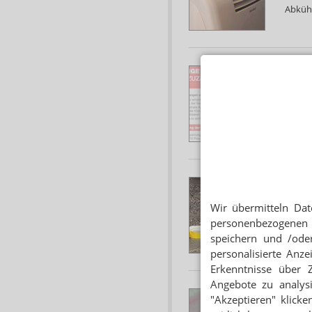
Abkühl
WEGEN
Zuz
Mit de
Die Ab
MAUER
Not
Wir übermitteln Dat
Die Sc
personenbezogenen 
und wa
speichern und /oder
personalisierte Anz
Erkenntnisse über 
Angebote zu analys
REZE
"Akzeptieren" klicke
Lons