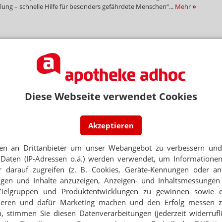
ung – schnelle Hilfe für besonders gefährdete Menschen“...
Mehr
»
 GKV-SPARPAKET
ahlung: Neuer Abda-Handzettel
m GKV-Beitragssatzstabilisierungsgesetz (BStabG) sollen zum Jahreswechsel
da hat nach Inkrafttreten ihren Handzettel...
Mehr
»
Diese Webseite verwendet Cookies
Akzeptieren
SEGLER ALS BRUCHPILOT
landung vor Apotheke
en an Drittanbieter um unser Webangebot zu verbessern und 
hwanen-Apotheke hat einen besonderen Patienten versorgt. Ein Mauersegler
Daten (IP-Adressen o.ä.) werden verwendet, um Informationen
r entkräftet. Das Team pflegte den Vogel und...
Mehr
»
 darauf zugreifen (z. B. Cookies, Geräte-Kennungen oder an
eigen und Inhalte anzuzeigen, Anzeigen- und Inhaltsmessung
Zielgruppen und Produktentwicklungen zu gewinnen sowie 
ieren und dafür Marketing machen und den Erfolg messen 
PTFÄLSCHUNG AUFGEFLOGEN
n, stimmen Sie diesen Datenverarbeitungen (jederzeit widerrufl
urf-Rezept: Arzt-Adresse machte stutzig