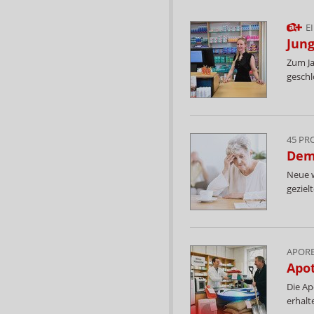
E
Jung
Zum Ja
geschl
45 PR
Dem
Neue w
geziel
APORE
Apo
Die Ap
erhalt