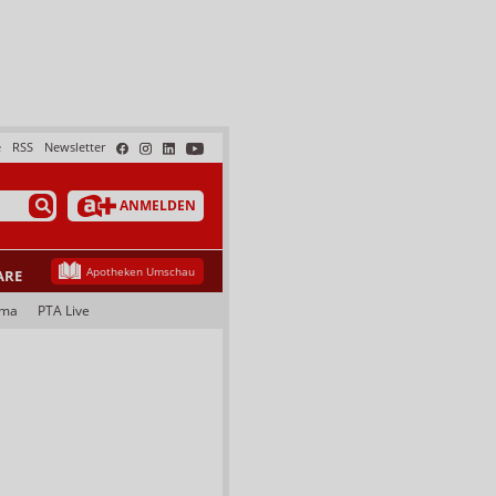
e
RSS
Newsletter
ANMELDEN
Apotheken Umschau
ARE
ama
PTA Live