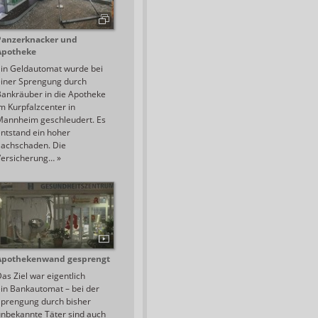
Panzerknacker und
Apotheke
Ein Geldautomat wurde bei
einer Sprengung durch
ankräuber in die Apotheke
m Kurpfalzcenter in
Mannheim geschleudert. Es
ntstand ein hoher
Sachschaden. Die
Versicherung…
»
Apothekenwand gesprengt
as Ziel war eigentlich
in Bankautomat – bei der
Sprengung durch bisher
nbekannte Täter sind auch