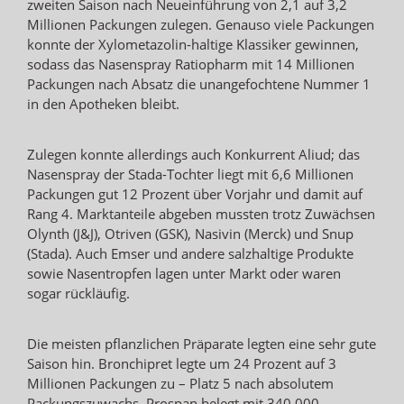
zweiten Saison nach Neueinführung von 2,1 auf 3,2
Millionen Packungen zulegen. Genauso viele Packungen
konnte der Xylometazolin-haltige Klassiker gewinnen,
sodass das Nasenspray Ratiopharm mit 14 Millionen
Packungen nach Absatz die unangefochtene Nummer 1
in den Apotheken bleibt.
Zulegen konnte allerdings auch Konkurrent Aliud; das
Nasenspray der Stada-Tochter liegt mit 6,6 Millionen
Packungen gut 12 Prozent über Vorjahr und damit auf
Rang 4. Marktanteile abgeben mussten trotz Zuwächsen
Olynth (J&J), Otriven (GSK), Nasivin (Merck) und Snup
(Stada). Auch Emser und andere salzhaltige Produkte
sowie Nasentropfen lagen unter Markt oder waren
sogar rückläufig.
Die meisten pflanzlichen Präparate legten eine sehr gute
Saison hin. Bronchipret legte um 24 Prozent auf 3
Millionen Packungen zu – Platz 5 nach absolutem
Packungszuwachs. Prospan belegt mit 340.000