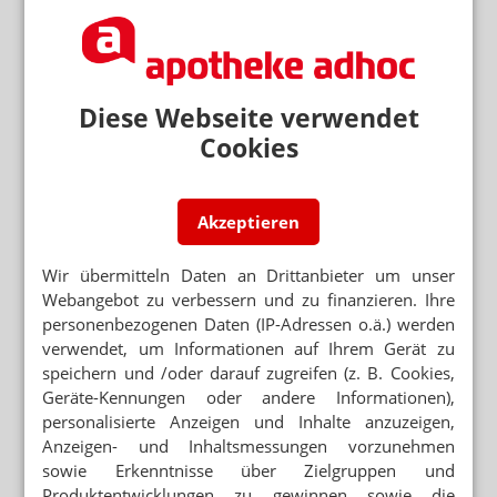
ERKÄLTUNGSMITTEL
Hexal schleimt sich bei PTA ein
ERKÄLTUNGSPRÄPARATE
Nasenspray: Aliud streicht Konservierung
Diese Webseite verwendet
Cookies
APOSCOPE: ERKÄLTUNGSMARKT 2017/2018
Diese Mittel werden am häufigsten empfohlen
Akzeptieren
APOSCOPE: ERKÄLTUNGSMARKT 2017/2018
Von Männer-Marken und Frauen-Verstehern
Wir übermitteln Daten an Drittanbieter um unser
Webangebot zu verbessern und zu finanzieren. Ihre
APOSCOPE: ERKÄLTUNGSMARKT 2017/2018
personenbezogenen Daten (IP-Adressen o.ä.) werden
Chef sagt an, PTA entscheidet
verwendet, um Informationen auf Ihrem Gerät zu
speichern und /oder darauf zugreifen (z. B. Cookies,
HALSSCHMERZMITTEL
Geräte-Kennungen oder andere Informationen),
Tantum Verde von Klosterfrau
personalisierte Anzeigen und Inhalte anzuzeigen,
Anzeigen- und Inhaltsmessungen vorzunehmen
sowie Erkenntnisse über Zielgruppen und
HALSSCHMERZTABLETTEN
Flurbiprofen: Angriff auf Dobendan
Produktentwicklungen zu gewinnen sowie die