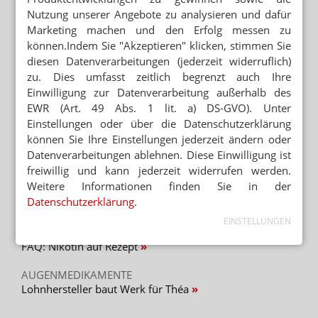
Nutzung unserer Angebote zu analysieren und dafür
Marketing machen und den Erfolg messen zu
OTC-PRODUKTE
können.Indem Sie "Akzeptieren" klicken, stimmen Sie
Boxagrippal: Saft im zweiten Anlauf
diesen Datenverarbeitungen (jederzeit widerruflich)
zu. Dies umfasst zeitlich begrenzt auch Ihre
EXPEKTORANTIEN
Einwilligung zur Datenverarbeitung außerhalb des
ACC direkt: Brombeer-Granulat gegen Husten
EWR (Art. 49 Abs. 1 lit. a) DS-GVO). Unter
Einstellungen oder über die Datenschutzerklärung
können Sie Ihre Einstellungen jederzeit ändern oder
Datenverarbeitungen ablehnen. Diese Einwilligung ist
Mehr zum Thema
freiwillig und kann jederzeit widerrufen werden.
Weitere Informationen finden Sie in der
WEITER FLAUTE IN APOTHEKEN
Datenschutzerklärung
.
Erstes Halbjahr: 7 Prozent weniger OTC-Packungen
EINSTELLUNGEN
TABAKENTWÖHNUNG
FAQ: Nikotin auf Rezept
AUGENMEDIKAMENTE
Lohnhersteller baut Werk für Théa