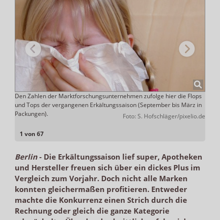
Den Zahlen der Marktforschungsunternehmen zufolge hier die Flops
Am sc
ADHOC
und Tops der vergangenen Erkältungssaison (September bis März in
der s
Packungen).
Vergl
Foto: S. Hofschläger/pixelio.de
wenig
1 von 67
Berlin
-
Die Erkältungssaison lief super, Apotheken
und Hersteller freuen sich über ein dickes Plus im
Vergleich zum Vorjahr. Doch nicht alle Marken
konnten gleichermaßen profitieren. Entweder
machte die Konkurrenz einen Strich durch die
Rechnung oder gleich die ganze Kategorie