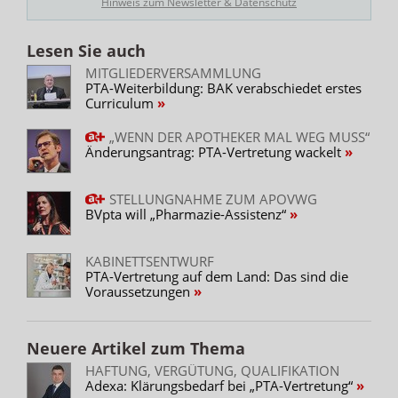
Hinweis zum Newsletter & Datenschutz
benannte:n PTA über die Abläufe instruiert hat,
die Apothekenleitung versichert, dass der/die
Lesen Sie auch
benannte PTA nach den eigenen Fähigkeiten,
MITGLIEDERVERSAMMLUNG
Kenntnissen und persönlichen Eigenschaften zur
PTA-Weiterbildung: BAK verabschiedet erstes
ordnungsgemäßen Durchführung der
Curriculum
vorübergehenden Aufrechterhaltung des
Apothekenbetriebs imstande ist und
„WENN DER APOTHEKER MAL WEG MUSS“
Änderungsantrag: PTA-Vertretung wackelt
sofern es sich um die vorübergehende
Aufrechterhaltung des Betriebs einer
Filialapotheke oder einer Zweigapotheke handelt,
STELLUNGNAHME ZUM APOVWG
das Einvernehmen des Betreibers vorliegt.
BVpta will „Pharmazie-Assistenz“
Eine Vertretung ist ausgeschlossen für die
KABINETTSENTWURF
Hauptapotheke, eine krankenhausversorgende
PTA-Vertretung auf dem Land: Das sind die
Apotheke sowie für Apotheken, die verblistern oder
Voraussetzungen
Arzneimittel zur parenteralen Anwendung herstellen.
Vertretung nur, wenn kein
Neuere Artikel zum Thema
approbiertes Stammpersonal
HAFTUNG, VERGÜTUNG, QUALIFIKATION
verfügbar ist
Adexa: Klärungsbedarf bei „PTA-Vertretung“