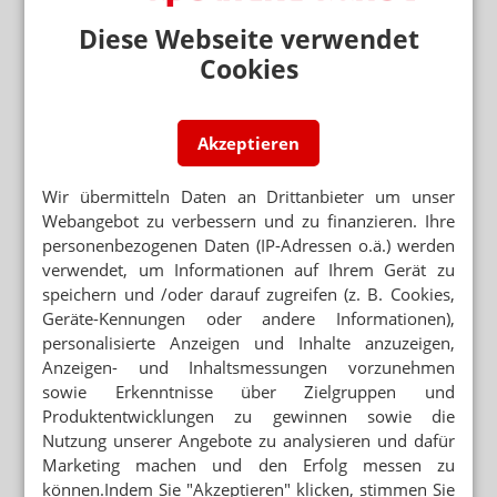
und
DATENBASIS FÜR HONORARANPASSUNG
von der Apothekenleitung instruiert wurde über
Diese Webseite verwendet
Fixum: Destatis soll Apothekendaten liefern
die Abgabe von Betäubungsmitteln, von
Cookies
Arzneimitteln mit den Wirkstoffen
STRENGERE REGELN FÜR ZWEIGAPOTHEKEN
Lenalidomid, Pomalidomid oder Thalidomid
6er-Verbünde mit 6-km-Abstand
und von Einzelimporten
Akzeptieren
die Beaufsichtigung des Personals der
Apotheke und
das Erkennen der eigenen fachlichen
Wir übermitteln Daten an Drittanbieter um unser
Grenzen und der Entscheidung der
Webangebot zu verbessern und zu finanzieren. Ihre
Mehr zum Thema
Kontaktaufnahme mit der Apothekenleitung
personenbezogenen Daten (IP-Adressen o.ä.) werden
GESETZGEBER MÜSSTE HANDELN
oder bei einer Filialapotheke oder bei einer
verwendet, um Informationen auf Ihrem Gerät zu
Kassen: Rx-Boni sind zulässig
Zweigapotheke mit dem/der Betreiber:in.
speichern und /oder darauf zugreifen (z. B. Cookies,
Geräte-Kennungen oder andere Informationen),
KASSENÄRZTE FORDERN PRÄVENTIONSOFFENSIVE
Der/die PTA hat während der Dauer der
personalisierte Anzeigen und Inhalte anzuzeigen,
Alkohol und Tabak: Staat sollte ordentlich zulangen
vorübergehenden Aufrechterhaltung des
Anzeigen- und Inhaltsmessungen vorzunehmen
Apothekenbetriebs im Rahmen der Erprobung die
sowie Erkenntnisse über Zielgruppen und
WEGEN GKV-SPARPAKET
Pflichten der Apothekenleitung.
Zuzahlung: Neuer Abda-Handzettel
Produktentwicklungen zu gewinnen sowie die
Nutzung unserer Angebote zu analysieren und dafür
„Um die Verantwortung der Apothekenleitungen noch
Marketing machen und den Erfolg messen zu
stärker zu betonen, wird auf die explizite Vertretung der
Mehr aus Ressort
können.Indem Sie "Akzeptieren" klicken, stimmen Sie
Apothekenleitung in der Erprobungsregelung