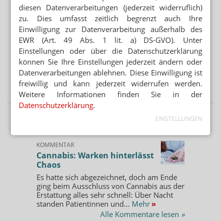
APOTHEKENREFORM
diesen Datenverarbeitungen (jederzeit widerruflich)
verzichtet“, heißt es in der Begründung. Stattdessen soll
ApoVWG: BMG prüft Maßgabebeschluss
zu. Dies umfasst zeitlich begrenzt auch Ihre
nun vor dem Hintergrund des Fachkräftemangels und
Einwilligung zur Datenverarbeitung außerhalb des
zur Sicherstellung der Apothekenversorgung im
„ZAPFSÄULEN ZUR SB-BLUTENTNAHME“
EWR (Art. 49 Abs. 1 lit. a) DS-GVO). Unter
Rahmen einer praktischen Erprobung die Möglichkeit
8,359 Euro Fixum: Satire-Magazin verspottet
Einstellungen oder über die Datenschutzerklärung
einer vorübergehenden Aufrechterhaltung des
Apothekenreform
können Sie Ihre Einstellungen jederzeit ändern oder
Apothekenbetriebs durch erfahrene PTA unter
Datenverarbeitungen ablehnen. Diese Einwilligung ist
bestimmten Bedingungen getestet werden.
„BUNDESREGIERUNG MUSS JETZT HANDELN“
freiwillig und kann jederzeit widerrufen werden.
Phagro fordert Versender-Kontrollen
Es handele sich um eine vorübergehende
Weitere Informationen finden Sie in der
Aufrechterhaltung des Apothekenbetriebs durch PTA, da
Datenschutzerklärung
.
diese nur zeitlich strikt limitiert – höchstens 20 Tage im
EINSTELLUNGEN
Jahr, davon maximal an zehn zusammenhängenden
KOMMENTAR
Tagen – erfolgen können soll. Die weiteren Bedingungen
KOMMENTAR
und Voraussetzungen werden im Wesentlichen
Cannabis: Warken hinterlässt
beibehalten.
Chaos
Es hatte sich abgezeichnet, doch am Ende
Gesetzgebung
Gesundheitspolitik
ging beim Ausschluss von Cannabis aus der
Erstattung alles sehr schnell: Über Nacht
Personal
standen Patientinnen und...
Mehr
»
Alle Kommentare lesen
»
Apothekenreform