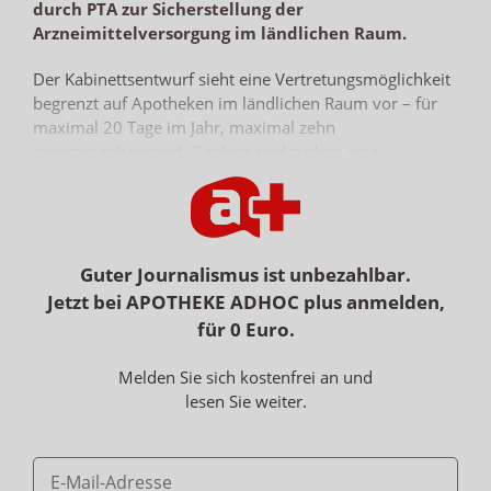
durch PTA zur Sicherstellung der
Arzneimittelversorgung im ländlichen Raum.
Der Kabinettsentwurf sieht eine Vertretungsmöglichkeit
begrenzt auf Apotheken im ländlichen Raum vor – für
maximal 20 Tage im Jahr, maximal zehn
zusammenhängend. Geplant sind zudem eine
Erprobungsphase und eine Genehmigung, die jetzt im
neuen § 29 Apothekengesetz (ApoG) verankert werden
sollen. Im ApoVWG ist derzeit von der praktischen
Erprobung einer befristeten Vertretung eines
Apothekenleiters durch PTA zum Zweck einer
Guter Journalismus ist unbezahlbar.
vorübergehenden Aufrechterhaltung des Betriebs von
Jetzt bei APOTHEKE ADHOC plus anmelden,
Apotheken zur Sicherstellung der
für 0 Euro.
Arzneimittelversorgung in ländlichen Regionen die
Rede.
Melden Sie sich kostenfrei an und
lesen Sie weiter.
Im Änderungsantrag wird zwar an der Vertretung im
ländlichen Raum festgehalten, aber der Passus soll wie
folgt geändert werden: „Zur praktischen Erprobung
einer vorübergehenden Aufrechterhaltung des Betriebs