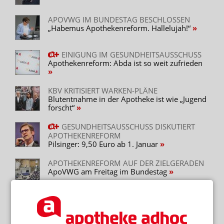
Zudem ist die Vertretung nur möglich, wenn dem
Apothekenleiter während der Abwesenheit im Einzelfall
APOVWG IM BUNDESTAG BESCHLOSSEN
„Habemus Apothekenreform. Hallelujah!“
kein:e Apotheker:in oder Pharmazieingenieur:in als
Vertretung zur Verfügung steht und der/die
Apothekenleiter:in oder, sofern es sich um die
EINIGUNG IM GESUNDHEITSAUSSCHUSS
Aufrechterhaltung des Betriebs einer Filialapotheke
Apothekenreform: Abda ist so weit zufrieden
oder einer Zweigapotheke handelt, deren Betreiber für
den/die PTA während der Abwesenheit erreichbar ist.
KBV KRITISIERT WARKEN-PLÄNE
Blutentnahme in der Apotheke ist wie „Jugend
Befugte PTA
forscht“
PTA sind zur vorübergehenden Aufrechterhaltung des
GESUNDHEITSAUSSCHUSS DISKUTIERT
Apothekenbetriebs im Rahmen der Erprobung befugt,
APOTHEKENREFORM
wenn:
Pilsinger: 9,50 Euro ab 1. Januar
er/sie über eine langjährige berufliche Erfahrung
APOTHEKENREFORM AUF DER ZIELGERADEN
in allen relevanten Tätigkeitsbereichen einer
ApoVWG am Freitag im Bundestag
öffentlichen Apotheke verfügt,
in der betreffenden Apotheke pharmazeutische
APOTHEKENREFORM
Tätigkeiten seit mindestens drei Jahren
ApoVWG: Union macht Tempo
durchgängig ohne Aufsicht zuverlässig ausführt