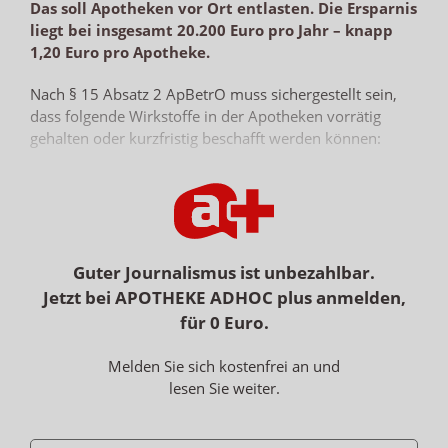
Das soll Apotheken vor Ort entlasten. Die Ersparnis
liegt bei insgesamt 20.200 Euro pro Jahr – knapp
1,20 Euro pro Apotheke.
Nach § 15 Absatz 2 ApBetrO muss sichergestellt sein,
dass folgende Wirkstoffe in der Apotheken vorrätig
gehalten oder kurzfristig beschafft werden können:
Botulismus-Antitoxin vom Pferd,
Diphtherie-Antitoxin vom Pferd,
Schlangengift-Immunserum, polyvalent, Europa,
Tollwut-Impfstoff,
Tollwut-Immunglobulin,
Guter Journalismus ist unbezahlbar.
Varizella-Zoster-Immunglobulin,
Jetzt bei APOTHEKE ADHOC plus anmelden,
C1-Esterase-Inhibitor,
für 0 Euro.
Hepatitis-B-Immunglobulin,
Hepatitis-B-Impfstoff,
Melden Sie sich kostenfrei an und
Digitalis-Antitoxin,
lesen Sie weiter.
Opioide in transdermaler und in transmucosaler
Darreichungsform.