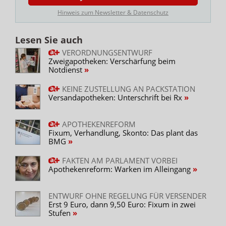
ApBetrO zur Überprüfung der Arzneimittelvorräte und
der apothekenpflichtigen Medizinprodukte auf den
Hinweis zum Newsletter & Datenschutz
Stationen. Bislang musste ein Protokoll in „vierfacher
Ausfertigung“ erstellt werden. Der Passus entfällt
Lesen Sie auch
künftig. Dementsprechend gibt es Anpassungen bei der
VERORDNUNGSENTWURF
Übermittlung des Protokolls. Dadurch sollen Bürokratie
Zweigapotheken: Verschärfung beim
abgebaut und die Überprüfung auf den Stationen
Notdienst
erleichtert werden.
KEINE ZUSTELLUNG AN PACKSTATION
Versandapotheken: Unterschrift bei Rx
Importarzneimittel
Unverändert bleibt das Vorhaben, die Dokumentation
APOTHEKENREFORM
von Importarzneimitteln in Krankenhausapotheken und
Fixum, Verhandlung, Skonto: Das plant das
krankenhausversorgenden Apotheken zu erleichtern,
BMG
sofern eine Rückverfolgung über die Dokumentation auf
der Station gewährleistet ist.
FAKTEN AM PARLAMENT VORBEI
Apothekenreform: Warken im Alleingang
Gesetzgebung
Klinik
Gesundheitspolitik
ENTWURF OHNE REGELUNG FÜR VERSENDER
Apothekenreform
Erst 9 Euro, dann 9,50 Euro: Fixum in zwei
Stufen