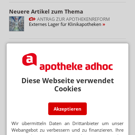
Neuere Artikel zum Thema
ANTRAG ZUR APOTHEKENREFORM
Externes Lager für Klinikapotheken
Mehr zum Thema
BSTABG
Homöopathie-Ausschluss auch für Kinder und DAV-
Verträge
Diese Webseite verwendet
Cookies
„GROSSHANDEL IST DIE ENTSCHEIDENDE S
CHNITTSTELLE“
Philippi besucht Alliance Healthcare
Akzeptieren
KÜRZUNGEN FÜR PFLEGENDE ANGEHÖRIGE
Rente, Pflege, Wahlen: Volles Programm im Herbst
Wir übermitteln Daten an Drittanbieter um unser
Webangebot zu verbessern und zu finanzieren. Ihre