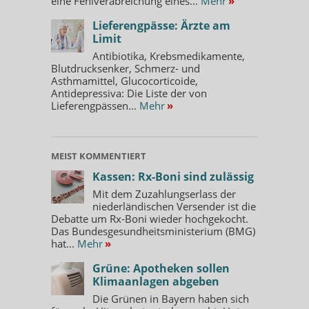
eine Fehlverabreichung eines...
Mehr
»
Lieferengpässe: Ärzte am
Limit
Antibiotika, Krebsmedikamente,
Blutdrucksenker, Schmerz- und
Asthmamittel, Glucocorticoide,
Antidepressiva: Die Liste der von
Lieferengpässen...
Mehr
»
MEIST KOMMENTIERT
Kassen: Rx-Boni sind zulässig
Mit dem Zuzahlungserlass der
niederländischen Versender ist die
Debatte um Rx-Boni wieder hochgekocht.
Das Bundesgesundheitsministerium (BMG)
hat...
Mehr
»
Grüne: Apotheken sollen
Klimaanlagen abgeben
Die Grünen in Bayern haben sich