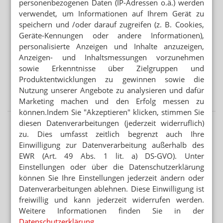
Mehr aus Ressort
personenbezogenen Daten (IP-Adressen o.ä.) werden
APOTHEKENREFORM
verwendet, um Informationen auf Ihrem Gerät zu
ApoVWG: BMG prüft Maßgabebeschluss
speichern und /oder darauf zugreifen (z. B. Cookies,
Geräte-Kennungen oder andere Informationen),
„ZAPFSÄULEN ZUR SB-BLUTENTNAHME“
personalisierte Anzeigen und Inhalte anzuzeigen,
8,359 Euro Fixum: Satire-Magazin verspottet
Anzeigen- und Inhaltsmessungen vorzunehmen
Apothekenreform
sowie Erkenntnisse über Zielgruppen und
Produktentwicklungen zu gewinnen sowie die
„BUNDESREGIERUNG MUSS JETZT HANDELN“
Nutzung unserer Angebote zu analysieren und dafür
Phagro fordert Versender-Kontrollen
Marketing machen und den Erfolg messen zu
können.Indem Sie "Akzeptieren" klicken, stimmen Sie
diesen Datenverarbeitungen (jederzeit widerruflich)
zu. Dies umfasst zeitlich begrenzt auch Ihre
KOMMENTAR
Einwilligung zur Datenverarbeitung außerhalb des
KOMMENTAR
EWR (Art. 49 Abs. 1 lit. a) DS-GVO). Unter
Cannabis: Warken hinterlässt
Einstellungen oder über die Datenschutzerklärung
Chaos
können Sie Ihre Einstellungen jederzeit ändern oder
Es hatte sich abgezeichnet, doch am Ende
Datenverarbeitungen ablehnen. Diese Einwilligung ist
ging beim Ausschluss von Cannabis aus der
freiwillig und kann jederzeit widerrufen werden.
Erstattung alles sehr schnell: Über Nacht
Weitere Informationen finden Sie in der
standen Patientinnen und...
Mehr
»
Datenschutzerklärung
.