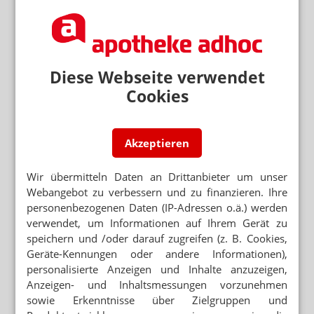
OTC
NEWSLETTER
Diese Webseite verwendet
Das Wichtigste des Tages direkt in
Cookies
Ihr Postfach. Kostenlos!
E-MAIL ADRESSE
Akzeptieren
Jetzt abonnieren
Wir übermitteln Daten an Drittanbieter um unser
Hinweis zum Newsletter & Datenschutz
Webangebot zu verbessern und zu finanzieren. Ihre
personenbezogenen Daten (IP-Adressen o.ä.) werden
Lesen Sie auch
verwendet, um Informationen auf Ihrem Gerät zu
speichern und /oder darauf zugreifen (z. B. Cookies,
REPETITORIUM BLASENENTZÜNDUNG
Kein Fosfomycin mit MCP
Geräte-Kennungen oder andere Informationen),
personalisierte Anzeigen und Inhalte anzuzeigen,
Anzeigen- und Inhaltsmessungen vorzunehmen
BLASENENTZÜNDUNG
sowie Erkenntnisse über Zielgruppen und
StroVac: Impfung gegen Harnwegsinfekte