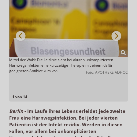
Mittel der Wahl: Die Leitlinie sieht bei akuten unkomplizierten
Viele
e
Harnwegsinfekten eine kurzzeitige Therapie mit einem dafür
Blase
geeigneten Antibiotikum vor.
bis 5
Pfizer
Foto: APOTHEKE ADHOC
1 von 14
Berlin
-
Im Laufe ihres Lebens erleidet jede zweite
Frau eine Harnwegsinfektion. Bei jeder vierten
Patientin ist der Infekt rezidiv. Werden in diesen
Fällen, vor allem bei unkomplizierten