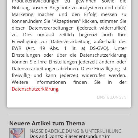
Produktentwicklungen zu gewinnen sowie die
Nutzung unserer Angebote zu analysieren und dafür
GROSSBRITANNIEN
Marketing machen und den Erfolg messen zu
Trimethoprim ohne Rezept
können.Indem Sie "Akzeptieren" klicken, stimmen Sie
diesen Datenverarbeitungen (jederzeit widerruflich)
NEUSEELAND
Trimethoprim: Apotheker mit OTC-Switch
zu. Dies umfasst zeitlich begrenzt auch Ihre
zufrieden
Einwilligung zur Datenverarbeitung außerhalb des
EWR (Art. 49 Abs. 1 lit. a) DS-GVO). Unter
BLASENENTZÜNDUNG
Einstellungen oder über die Datenschutzerklärung
Öko-Test: Ungenügend für Cystinol & Co.
können Sie Ihre Einstellungen jederzeit ändern oder
Datenverarbeitungen ablehnen. Diese Einwilligung ist
REPETITORIUM BLASENENTZÜNDUNG
freiwillig und kann jederzeit widerrufen werden.
Infektionsfalle Schmerzmittel
Weitere Informationen finden Sie in der
Datenschutzerklärung
.
GROSSBRITANNIEN
EINSTELLUNGEN
OTC-Antibiotikum gegen Blasenentzündung
Neuere Artikel zum Thema
NASSE BADEKLEIDUNG & UNTERKÜHLUNG
Dos and Don'ts: Blasenentzündung im