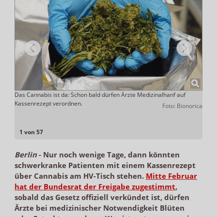
ohne
Das Cannabis ist da: Schon bald dürfen Ärzte Medizinalhanf auf
Veror
n
Kassenrezept verordnen.
Foto: Bionorica
nzbyte
1 von 57
Berlin
-
Nur noch wenige Tage, dann könnten
schwerkranke Patienten mit einem Kassenrezept
über Cannabis am HV-Tisch stehen.
Mitte Februar
hat der Bundesrat der Freigabe zugestimmt
,
sobald das Gesetz offiziell verkündet ist, dürfen
Ärzte bei medizinischer Notwendigkeit Blüten