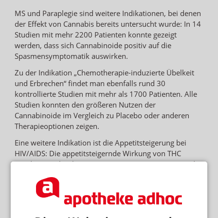
MS und Paraplegie sind weitere Indikationen, bei denen
der Effekt von Cannabis bereits untersucht wurde: In 14
Studien mit mehr 2200 Patienten konnte gezeigt
werden, dass sich Cannabinoide positiv auf die
Spasmensymptomatik auswirken.
Zu der Indikation „Chemotherapie-induzierte Übelkeit
und Erbrechen“ findet man ebenfalls rund 30
kontrollierte Studien mit mehr als 1700 Patienten. Alle
Studien konnten den größeren Nutzen der
Cannabinoide im Vergleich zu Placebo oder anderen
Therapieoptionen zeigen.
Eine weitere Indikation ist die Appetitsteigerung bei
HIV/AIDS: Die appetitsteigernde Wirkung von THC
wurde an mehr als 250 Patienten gezeigt. Patienten, die
mit Dronabinol therapiert wurden, nahmen stärker an
Gewicht zu als unter Placebo.
Wie viele Patienten kommen für eine Therapie in
Frage?