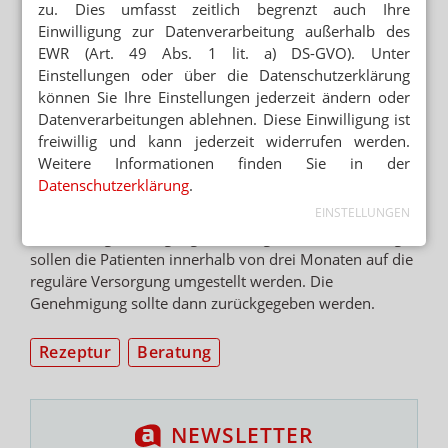
Selbsttherapie in einer Apotheke zu kaufen
. Alleine
zu. Dies umfasst zeitlich begrenzt auch Ihre
2016 wurden 452 Genehmigungen erteilt. Dass nicht
Einwilligung zur Datenverarbeitung außerhalb des
mehr Patienten entsprechende Anträge gestellt haben,
EWR (Art. 49 Abs. 1 lit. a) DS-GVO). Unter
hängt mit den hohen Kosten zusammen. Die Gerichte
Einstellungen oder über die Datenschutzerklärung
sahen bislang keinen Rechtsanspruch auf Erstattung.
können Sie Ihre Einstellungen jederzeit ändern oder
Zwei Patienten war es erlaubt, Cannabis zu
Datenverarbeitungen ablehnen. Diese Einwilligung ist
medizinischen Zwecken anbauen. Inklusive Dronabinol
freiwillig und kann jederzeit widerrufen werden.
wurden rund 5000 mit Cannabis behandelt.
Weitere Informationen finden Sie in der
Datenschutzerklärung
.
Wie werden Patienten umgestellt?
EINSTELLUNGEN
Vorerst kann weiter auf Basis der
Ausnahmegenehmigungen versorgt werden. Allerdings
sollen die Patienten innerhalb von drei Monaten auf die
reguläre Versorgung umgestellt werden. Die
Genehmigung sollte dann zurückgegeben werden.
Rezeptur
Beratung
NEWSLETTER