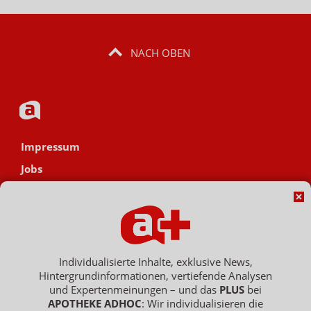
NACH OBEN
Impressum
Jobs
Datenschutz
AGB
Netiquette
Hinweisgebersystem
Individualisierte Inhalte, exklusive News,
Hintergrundinformationen, vertiefende Analysen
Vertrag widerrufen
und Expertenmeinungen – und das
PLUS
bei
APOTHEKE ADHOC
: Wir individualisieren die