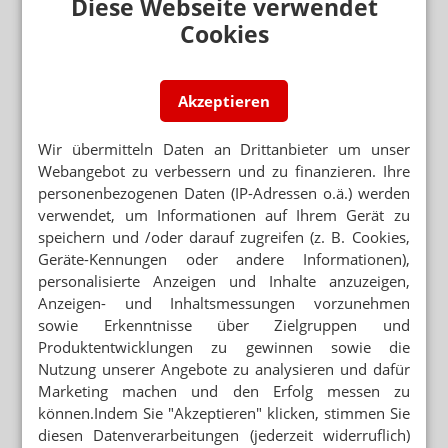
Diese Webseite verwendet
Eine Abschätzung trauen sich die Experten derzeit nicht
Cookies
zu. Bei Bionorica hat man sich darauf eingestellt, dass
das Drei- bis Vierfache des bisherigen Bedarfs
abgerufen werden könnte. Lieferengpässe werde es
nicht geben, verspricht Firmenchef Professor Dr.
Akzeptieren
Michael Popp.
Wir übermitteln Daten an Drittanbieter um unser
Wie ist die Resonanz der Ärzte?
Webangebot zu verbessern und zu finanzieren. Ihre
Bionorica hat zehn Außendienstler zu Ärzten geschickt.
personenbezogenen Daten (IP-Adressen o.ä.) werden
Die Resonanz sei positiv, sagt Popp. Denn die Mediziner
verwendet, um Informationen auf Ihrem Gerät zu
hätten nun für austherapierte und oft gut informierte
speichern und /oder darauf zugreifen (z. B. Cookies,
Patienten eine neue Option an der Hand. Da die
Geräte-Kennungen oder andere Informationen),
Indikation bewusst offen gehalten wurde, könnten
personalisierte Anzeigen und Inhalte anzuzeigen,
Rezepte von Onkologen sowie aus Schmerz- und MS-
Anzeigen- und Inhaltsmessungen vorzunehmen
Zentren kommen. Auch bei kleineren Indikationen wie
sowie Erkenntnisse über Zielgruppen und
Tourette-Syndrom könnten Ärzte Cannabis verordnen.
Produktentwicklungen zu gewinnen sowie die
Welche Rolle spielt medizinischer Cannabis
Nutzung unserer Angebote zu analysieren und dafür
bislang?
Marketing machen und den Erfolg messen zu
In Deutschland verfügten zuletzt
1004 Patienten über
können.Indem Sie "Akzeptieren" klicken, stimmen Sie
eine Ausnahmeerlaubnis, Cannabis zur medizinischen
diesen Datenverarbeitungen (jederzeit widerruflich)