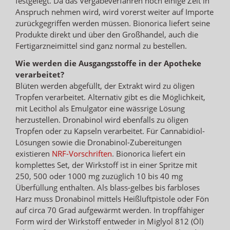
festgelegt. Da das Vergabeverfahren noch einige Zeit in
Anspruch nehmen wird, wird vorerst weiter auf Importe
zurückgegriffen werden müssen. Bionorica liefert seine
Produkte direkt und über den Großhandel, auch die
Fertigarzneimittel sind ganz normal zu bestellen.
Wie werden die Ausgangsstoffe in der Apotheke
verarbeitet?
Blüten werden abgefüllt, der Extrakt wird zu öligen
Tropfen verarbeitet. Alternativ gibt es die Möglichkeit,
mit Lecithol als Emulgator eine wässrige Lösung
herzustellen. Dronabinol wird ebenfalls zu öligen
Tropfen oder zu Kapseln verarbeitet. Für Cannabidiol-
Lösungen sowie die Dronabinol-Zubereitungen
existieren
NRF-Vorschriften
. Bionorica liefert ein
komplettes Set, der Wirkstoff ist in einer Spritze mit
250, 500 oder 1000 mg zuzüglich 10 bis 40 mg
Überfüllung enthalten. Als blass-gelbes bis farbloses
Harz muss Dronabinol mittels Heißluftpistole oder Fön
auf circa 70 Grad aufgewärmt werden. In tropffähiger
Form wird der Wirkstoff entweder in Miglyol 812 (Öl)