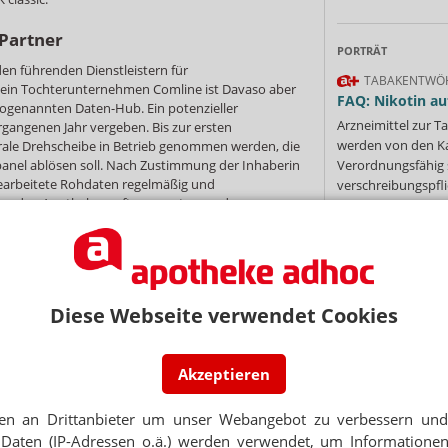
-Partner
PORTRÄT
en führenden Dienstleistern für
TABAKENTWÖ
sein Tochterunternehmen Comline ist Davaso aber
FAQ: Nikotin au
ogenannten Daten-Hub. Ein potenzieller
Arzneimittel zur
rgangenen Jahr vergeben. Bis zur ersten
werden von den Ka
ntrale Drehscheibe in Betrieb genommen werden, die
panel ablösen soll. Nach Zustimmung der Inhaberin
Verordnungsfähig s
bearbeitete Rohdaten regelmäßig und
verschreibungspfli
aus den Apothekensoftwaresystemen der
Mehr
»
en Daten-Hub übermittelt werden.
Diese Webseite verwendet Cookies
Ne
Akzeptieren
NEWSLETTER
E-MAIL ADRESS
 Tages direkt in Ihr Postfach. Kostenlos!
en an Drittanbieter um unser Webangebot zu verbessern und 
Jet
Daten (IP-Adressen o.ä.) werden verwendet, um Informationen
Jetzt