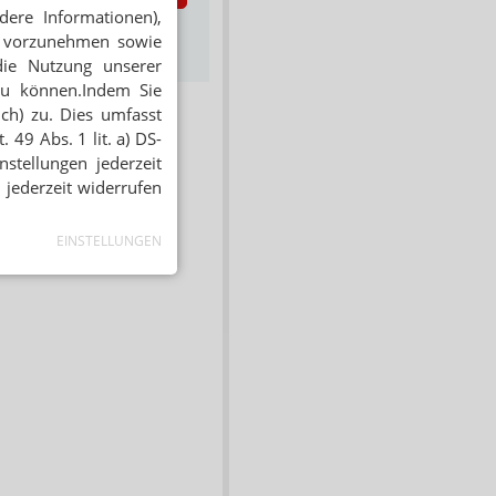
dere Informationen),
s zum Newsletter &
en vorzunehmen sowie
Datenschutz
die Nutzung unserer
zu können.Indem Sie
ich) zu. Dies umfasst
 49 Abs. 1 lit. a) DS-
stellungen jederzeit
 jederzeit widerrufen
EINSTELLUNGEN