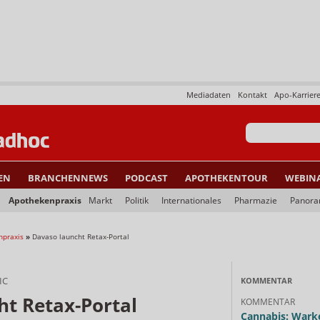
Mediadaten
Kontakt
Apo-Karrier
EN
BRANCHENNEWS
PODCAST
APOTHEKENTOUR
WEBIN
Apothekenpraxis
Markt
Politik
Internationales
Pharmazie
Panor
npraxis
»
Davaso launcht Retax-Portal
IC
KOMMENTAR
ht Retax-Portal
KOMMENTAR
Cannabis: Warke