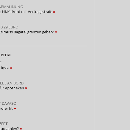
 ABMAHNUNG
: HKK droht mit Vertragsstrafe
0,29 EURO
Es muss Bagatellgrenzen geben“
Thema
E
 Iqvia
IEBE AN BORD
 für Apotheken
T DAVASO
üfer fit
ZEPT
tax zahlen?