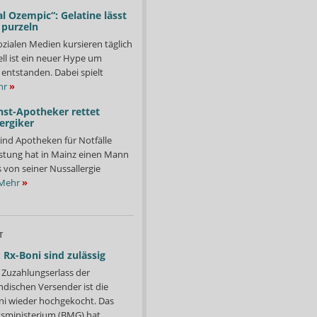
l Ozempic“: Gelatine lässt
 purzeln
ozialen Medien kursieren täglich
ll ist ein neuer Hype um
entstanden. Dabei spielt
hr
»
nst-Apotheker rettet
ergiker
ind Apotheken für Notfälle
istung hat in Mainz einen Mann
s von seiner Nussallergie
Mehr
»
T
 Rx-Boni sind zulässig
Zuzahlungserlass der
ndischen Versender ist die
i wieder hochgekocht. Das
ministerium (BMG) hat...