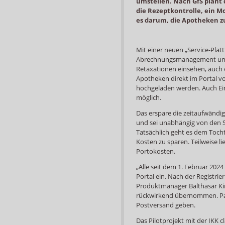
umstellen. Nach GfS plant 
die Rezeptkontrolle, ein Mo
es darum, die Apotheken z
Mit einer neuen „Service-Platt
Abrechnungsmanagement ums
Retaxationen einsehen, auch 
Apotheken direkt im Portal 
hochgeladen werden. Auch Ein
möglich.
Das erspare die zeitaufwändig
und sei unabhängig von den Se
Tatsächlich geht es dem Toc
Kosten zu sparen. Teilweise li
Portokosten.
„Alle seit dem 1. Februar 202
Portal ein. Nach der Registrie
Produktmanager Balthasar Ki
rückwirkend übernommen. Para
Postversand geben.
Das Pilotprojekt mit der IKK cl