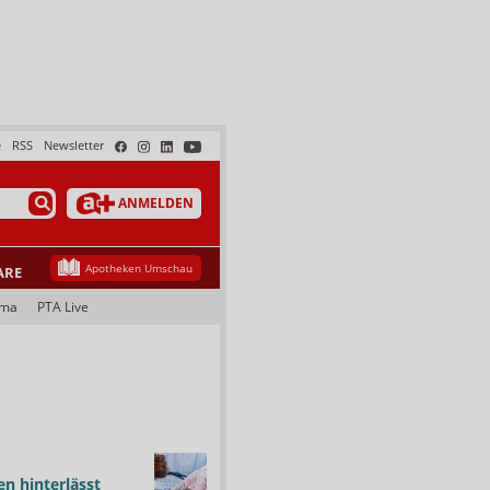
e
RSS
Newsletter
ANMELDEN
Apotheken Umschau
ARE
ama
PTA Live
n hinterlässt