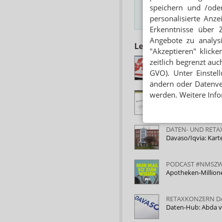
speichern und /oder
personalisierte Anz
Hinweis
Erkenntnisse über 
Angebote zu analys
Lesen Sie auch
"Akzeptieren" klicke
RECHNUNGSPRÜFU
zeitlich begrenzt auc
DAK sucht Retaxste
GVO). Unter Einstel
ändern oder Datenver
werden. Weitere Info
BELEGE NICHT ME
GfS stellt auf digi
DATEN- UND RET
Davaso/Iqvia: Kart
PODCAST #NMSZ
Apotheken-Million
RETAXKONZERN D
Daten-Hub: Abda v