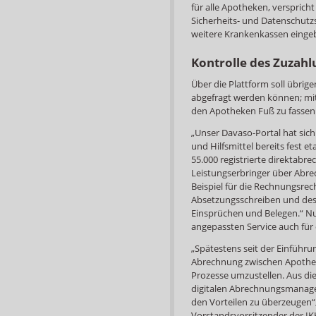
für alle Apotheken, verspric
Sicherheits- und Datenschutzs
weitere Krankenkassen eing
Kontrolle des Zuzahl
Über die Plattform soll übrig
abgefragt werden können; mit
den Apotheken Fuß zu fassen
„Unser Davaso-Portal hat sich
und Hilfsmittel bereits fest et
55.000 registrierte direktabr
Leistungserbringer über Abrec
Beispiel für die Rechnungsre
Absetzungsschreiben und des 
Einsprüchen und Belegen.“ Nu
angepassten Service auch für
„Spätestens seit der Einführu
Abrechnung zwischen Apothek
Prozesse umzustellen. Aus di
digitalen Abrechnungsmanage
den Vorteilen zu überzeugen“,
Vorstandsvorsitzender der IKK