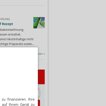
HNUNG
f Rezept
 Tabakentwöhnung
ssen erstattet.
ind nikotinhaltige nicht
chtige Präparate sowie...
Alle Porträts lesen
»
wsletter
E
zu finanzieren. Ihre
zt abonnieren
 auf Ihrem Gerät zu