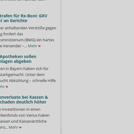
trafen für Rx-Boni: GKV
t an Gerichte
er anhaltenden Verstöße gegen
g fordert das
ministerium (BMG) ein hartes
e Versender –...
Mehr
»
 Apotheken sollen
nlagen abgeben
en in Bayern haben sich für
starkgemacht. Unter dem
ucht Abkühlung – schnelle Hilfe
hr
»
enverluste bei Kassen &
Schaden deutlich höher
n Investitionen in einen
lienfonds von Verius haben
ssen und Kassenärztliche
n)...
Mehr
»