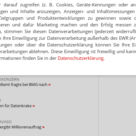
 darauf zugreifen (z. B. Cookies, Geräte-Kennungen oder an
abonnieren
Hinwei
eigen und Inhalte anzuzeigen, Anzeigen- und Inhaltsmessung
 zum Newsletter & Datenschutz
Zielgruppen und Produktentwicklungen zu gewinnen sowie 
ieren und dafür Marketing machen und den Erfolg messen 
n, stimmen Sie diesen Datenverarbeitungen (jederzeit widerrufl
NG AUSGESCHRIEBEN
h Ihre Einwilligung zur Datenverarbeitung außerhalb des EWR (Art.
lle für E-Rezept
lungen oder über die Datenschutzerklärung können Sie Ihre Ein
arbeitungen ablehnen. Diese Einwilligung ist freiwillig und kann
rmationen finden Sie in der
Datenschutzerklärung
.
HR PER POST
tale Retax um
AXKONZERN
ellamt fragte bei BMG nach
W
en für Datenkrake
AVASO
ergibt Millionenauftrag