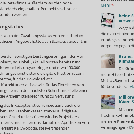
ht die Retaxfirma. Außerdem würden hohe
Mehr
»
tandards eingehalten. Perspektivisch sollen
ebunden werden.
Keine S
verweis
ungstatus
Wegen d
die Rx-Preisbindun
ens auch der Zuzahlungsstatus von Versicherten
Bundesgesundheits
 diesem Angebot hatte auch Scanacs versucht, in
Vorgehen gegen di
.
 bei den sonstigen Leistungserbringern der Heil-
Grüne:
Klimaa
abliert“, so Kinkel. „Aktuell nutzen bereits rund
echnende Leistungserbringer und etwa 130.000
Die Grün
hnungsdienstleister die digitale Plattform, zum
mehr Hitzeschutz 
cherche, für den Download von
Motto „Bayern bra
Korrekturverlaufs sowie für das Einreichen von
für besonders...
Me
n gehe man den nächsten Schritt und stelle einen
 die Arzneimittelabrechnung zu Verfügung.
Million
KVen: 
ng des E-Rezeptes ist es konsequent, auch die
Mit ihre
en und Krankenkassen stärker auf digitale
Hochrisiko-Immobi
esem Grund unterstützen wir das Projekt des
mehrere Krankenka
ments und freuen uns darauf, die Apotheken von
Vereinigungen (KVe
 erklärt Kai Swoboda, stellvertretender
 classic.