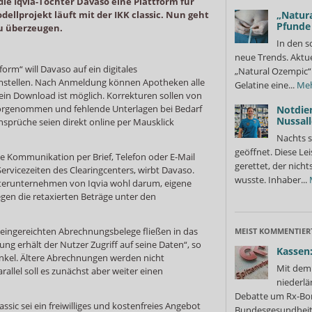
die Iqvia-Tochter Davaso eine Plattform für
dellprojekt läuft mit der IKK classic. Nun geht
„Natura
Pfunde
u überzeugen.
In den s
neue Trends. Aktue
form“ will Davaso auf ein digitales
„Natural Ozempic“ 
tellen. Nach Anmeldung können Apotheken alle
Gelatine eine...
Me
ein Download ist möglich. Korrekturen sollen von
vorgenommen und fehlende Unterlagen bei Bedarf
Notdie
Nussall
sprüche seien direkt online per Mausklick
Nachts s
geöffnet. Diese Le
e Kommunikation per Brief, Telefon oder E-Mail
gerettet, der nicht
rvicezeiten des Clearingcenters, wirbt Davaso.
wusste. Inhaber...
hterunternehmen von Iqvia wohl darum, eigene
egen die retaxierten Beträge unter den
4 eingereichten Abrechnungsbelege fließen in das
MEIST KOMMENTIER
rung erhält der Nutzer Zugriff auf seine Daten“, so
Kassen:
nkel. Ältere Abrechnungen werden nicht
Mit dem 
llel soll es zunächst aber weiter einen
niederlä
Debatte um Rx-Bon
assic sei ein freiwilliges und kostenfreies Angebot
Bundesgesundheits