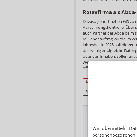
Retaxfirma als Abda
Davaso gehört neben GfS zu d
Abrechnungskontrolle. Über 
auch Partner der Abda beim s
Millionenauftrag wurde im ve
Jahreshälfte 2025 soll die ze
das wenig erfolgreiche Daten
oder des Inhabers sollen un
weitestgehend automatisch 
öffentlichen Apotheken an d
Abrechnung/Retax
Retax
Das Wichtigste des
Wir übermitteln Dat
E-MAIL ADRESSE
personenbezogenen 