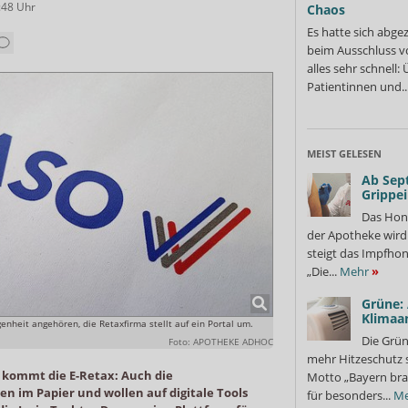
:48
Uhr
Chaos
Es hatte sich abge
beim Ausschluss v
alles sehr schnell
Patientinnen und..
MEIST GELESEN
Ab Sep
Grippe
Das Hon
der Apotheke wir
steigt das Impfhon
„Die...
Mehr
»
Grüne:
Klimaa
enheit angehören, die Retaxfirma stellt auf ein Portal um.
Die Grün
Foto: APOTHEKE ADHOC
mehr Hitzeschutz 
kommt die E-Retax: Auch die
Motto „Bayern bra
n im Papier und wollen auf digitale Tools
für besonders...
Me