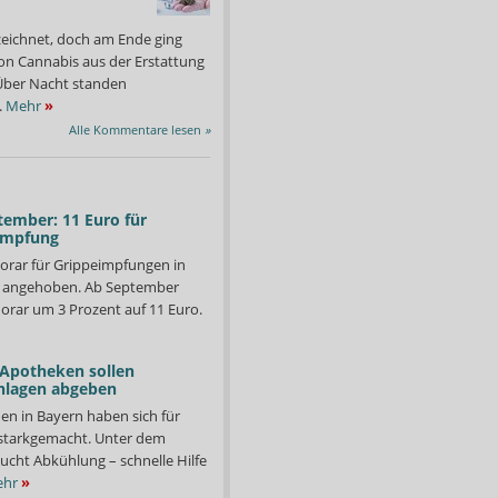
zeichnet, doch am Ende ging
on Cannabis aus der Erstattung
: Über Nacht standen
.
Mehr
»
Alle Kommentare lesen
»
tember: 11 Euro für
impfung
orar für Grippeimpfungen in
d angehoben. Ab September
orar um 3 Prozent auf 11 Euro.
 Apotheken sollen
nlagen abgeben
en in Bayern haben sich für
starkgemacht. Unter dem
ucht Abkühlung – schnelle Hilfe
hr
»