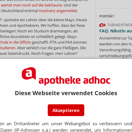
 wartet man noch auf die Sektlaune.
Und der
 Deutschland erstmal
Insolvenz angemeldet
.
PORTRÄT
“, spottete ein Lehrer über die kleine Mays. Heute
TABAKENTWÖ
chsen und Apothekerin. Wir hoffen, dass der fiese
FAQ: Nikotin au
 überlegen: Noch ein Studium dranhängen, als
liche Grundstein ist schließlich gelegt. Mays
Arzneimittel zur
ule in die Offizin
geschafft. PTA und PKA können
werden von den Ka
studieren
. Aber wirklich nur die ganz Fleißigen. Die
Verordnungsfähig s
auer beeindruckt. Noch Fragen, Herr Lehrer?
verschreibungspfli
Mehr
»
Folge. Rolf-Dieter Schaetzle aus Baden-
en und findet keinen Interessenten für seine
s da und auch Umsatz und Gewinn sind ordentlich.
ichtung Politik:
„Für die sind wir Landapotheker
an Gaiberg, seine Linden-Apotheke und die 2300
uch tut, sollte ihn umgehend kontaktieren.
Diese Webseite verwendet Cookies
Ne
er schon weg – gerade hat Sebastian Müller seine
üsseldorf an Thomas Reipen abgegeben. Der Liebe
Akzeptieren
wangerer Ehefrau in deren Heimat Niedersachsen.
E-MAIL ADRESS
r Generation betrieben, da wurde ihm und so
Herz schwer.
Aber auch ein Apothekerherz
en an Drittanbieter um unser Webangebot zu verbessern und 
 wissen, wo es hingehört.
Daten (IP-Adressen o.ä.) werden verwendet, um Informationen
Jet