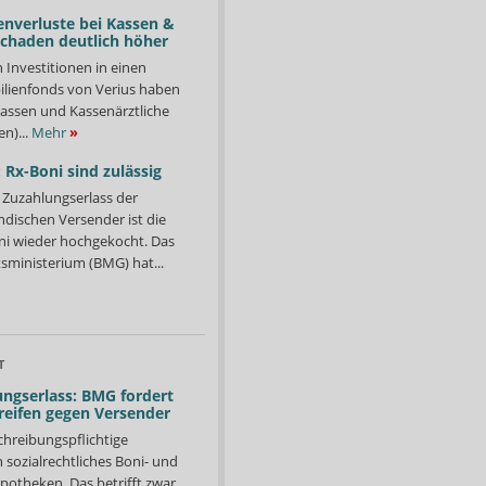
enverluste bei Kassen &
Schaden deutlich höher
n Investitionen in einen
lienfonds von Verius haben
ssen und Kassenärztliche
n)...
Mehr
»
 Rx-Boni sind zulässig
Zuzahlungserlass der
ndischen Versender ist die
i wieder hochgekocht. Das
ministerium (BMG) hat...
T
ngserlass: BMG fordert
reifen gegen Versender
chreibungspflichtige
in sozialrechtliches Boni- und
potheken. Das betrifft zwar