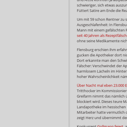
schwieriger, sich etwas auszu
Füttert Satire am Ende die Rea
Um mit 59 schon Rentner zu sei
Ausgeschlafenheit: In Flensb
Mann mit einem gefälschten Re
seit 40 Jahren als Rezeptfäls
ohne seine Medikamente nich
Flensburg erschien ihm erfahr
gucken die Apotheker dort nic
Dort erkannte man den Schwind
Fälscher: Verschwindet der A
harmlosem Lächeln im Hinterzi
hoher Wahrscheinlichkeit näml
Über Nacht mal eben 23.000 
Tritthocker im Kommissioniere
Greifarm nimmt das nämlich ü
blockiert wird. Dieses teure M
Landapotheke im hessischen N
Mitarbeiter hatte vermutlich 
zeigt Herz und übernimmt d
Konkurrent
Gollmann feiert
, 