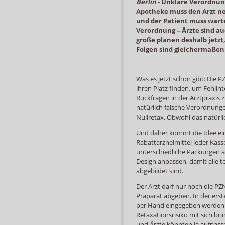
Berlin
-
Unklare Verordnunge
Apotheke muss den Arzt ner
und der Patient muss warte
Verordnung – Ärzte sind a
große planen deshalb jetzt
Folgen sind gleichermaßen
Was es jetzt schon gibt: Die 
ihren Platz finden, um Fehli
Rückfragen in der Arztpraxis z
natürlich falsche Verordnunge
Nullretax. Obwohl das natürl
Und daher kommt die Idee ein
Rabattarzneimittel jeder Kas
unterschiedliche Packungen a
Design anpassen, damit alle 
abgebildet sind.
Der Arzt darf nur noch die P
Präparat abgeben. In der ers
per Hand eingegeben werden –
Retaxationsrisiko mit sich bri
und Ärzte könnten ja aufpasse