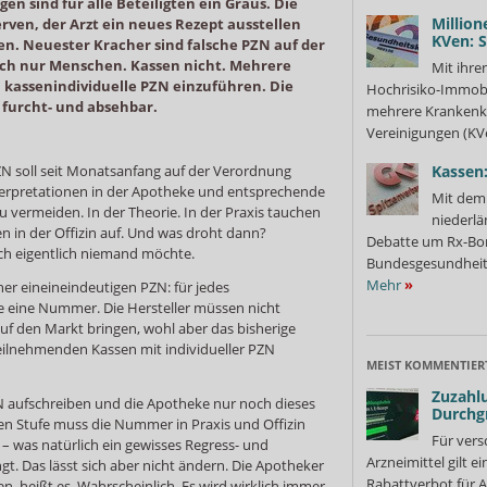
n sind für alle Beteiligten ein Graus. Die
Million
ven, der Arzt ein neues Rezept ausstellen
KVen: 
n. Neuester Kracher sind falsche PZN auf der
uch nur Menschen. Kassen nicht. Mehrere
Mit ihre
, kassenindividuelle PZN einzuführen. Die
Hochrisiko-Immobi
 furcht- und absehbar.
mehrere Krankenka
Vereinigungen (KVe
PZN soll seit Monatsanfang auf der Verordnung
Kassen:
nterpretationen in der Apotheke und entsprechende
Mit dem 
u vermeiden. In der Theorie. In der Praxis tauchen
niederlä
n in der Offizin auf. Und was droht dann?
Debatte um Rx-Bon
ich eigentlich niemand möchte.
Bundesgesundheits
Mehr
»
er eineineindeutigen PZN: für jedes
se eine Nummer. Die Hersteller müssen nicht
uf den Markt bringen, wohl aber das bisherige
teilnehmenden Kassen mit individueller PZN
MEIST KOMMENTIER
Zuzahlu
ZN aufschreiben und die Apotheke nur noch dieses
Durchg
ten Stufe muss die Nummer in Praxis und Offizin
Für vers
 was natürlich ein gewisses Regress- und
Arzneimittel gilt e
ngt. Das lässt sich aber nicht ändern. Die Apotheker
Rabattverbot für A
n, heißt es. Wahrscheinlich. Es wird wirklich immer