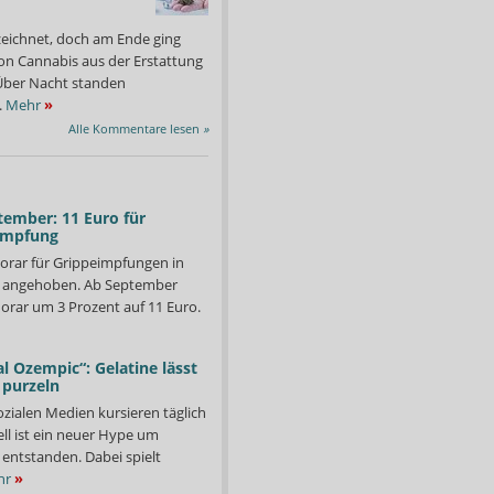
zeichnet, doch am Ende ging
on Cannabis aus der Erstattung
: Über Nacht standen
.
Mehr
»
Alle Kommentare lesen
»
tember: 11 Euro für
impfung
orar für Grippeimpfungen in
d angehoben. Ab September
orar um 3 Prozent auf 11 Euro.
l Ozempic“: Gelatine lässt
 purzeln
r: Falsche PZN! Pantoprazol 40 mg ist namentlich verordnet, aber
Was sonst noch wichtig 
Kiepenkerl-Apotheke un
ozialen Medien kursieren täglich
Foto: APOTHEKE ADHOC
ll ist ein neuer Hype um
entstanden. Dabei spielt
hr
»