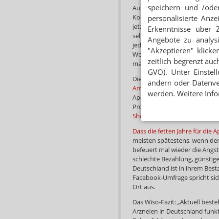
speichern und /oder
Auf die Plätze, fertig, Medika
Konkurrenz unter dem HV-Tis
personalisierte Anz
jetzt
die Bestellplattform M
Erkenntnisse über 
selbstbewusst auf, aber das 
Angebote zu analys
jeder, nur „leistungsstarke“
"Akzeptieren" klicke
Wer dem Doc Paroli bieten wil
zeitlich begrenzt auc
man es gleich sein lassen.
GVO). Unter Einstel
Dieweil ist Marketing-Exper
ändern oder Datenver
Amazon sich zeitnah die Shop
werden. Weitere Info
Apotheker gleich noch mal i
Projekte nachdenken sollte. 
Shoppingtour
und
neue Freu
Dass die fetten Jahre für die
meisten spätestens, wenn de
befeuert mal wieder die Angs
schlechte Bezahlung, günstig
Deutschland ist in ihrem Bes
Facebook-Umfrage spricht sich
Ort aus.
Das Wiso-Fazit: „Aktuell best
Arzneien in Deutschland funk