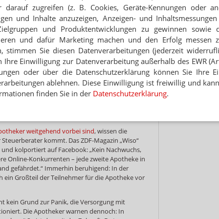
 darauf zugreifen (z. B. Cookies, Geräte-Kennungen oder an
mente now! Statt sich vor Angst vor der Online-
Hinwei
ch zu verstecken, haben vier smarte Apotheker
eigen und Inhalte anzuzeigen, Anzeigen- und Inhaltsmessung
edikamente now gegründet
. Sie treten sehr
Zielgruppen und Produktentwicklungen zu gewinnen sowie 
machen die anderen ja auch. Mitmachen kann nicht
ieren und dafür Marketing machen und den Erfolg messen 
 Apotheken sind für 149 Euro im Monat willkommen.
n, stimmen Sie diesen Datenverarbeitungen (jederzeit widerrufl
l, muss die Ziele eben hoch stecken, sonst kann
h Ihre Einwilligung zur Datenverarbeitung außerhalb des EWR (Art.
lungen oder über die Datenschutzerklärung können Sie Ihre Ein
te Fabian Kaske aus München davon überzeugt,
dass
arbeitungen ablehnen. Diese Einwilligung ist freiwillig und kann
-Apotheke einverleiben wird
. Weshalb man als
rmationen finden Sie in der
Datenschutzerklärung
.
n Ruhe über Medikamente now oder vergleichbare
Shop-Apotheke selbst hat auch
Geld für eine
nde in Cottbus
.
 Apotheker weitgehend vorbei sind
, wissen die
r Steuerberater kommt. Das ZDF-Magazin „Wiso“
t und kolportiert auf Facebook: „Kein Nachwuchs,
ere Online-Konkurrenten – jede zweite Apotheke in
tand gefährdet.“ Immerhin beruhigend: In der
 ein Großteil der Teilnehmer für die Apotheke vor
eht kein Grund zur Panik, die Versorgung mit
tioniert. Die Apotheker warnen dennoch: In