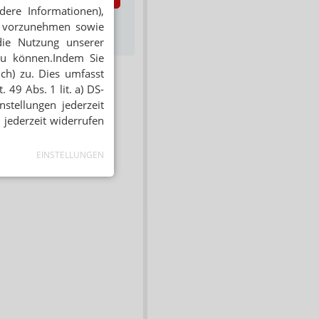
dere Informationen),
s zum Newsletter &
en vorzunehmen sowie
Datenschutz
die Nutzung unserer
zu können.Indem Sie
ich) zu. Dies umfasst
 49 Abs. 1 lit. a) DS-
stellungen jederzeit
 jederzeit widerrufen
EINSTELLUNGEN