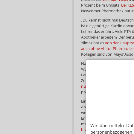
Prozent beim Umsatz.
Bei KLS
Newcomer Pharmathek hat in
„Du kannst nicht mal Deutsch!
ist die gebürtige Kurdin erwa
Lehrer das erfährt. Viele PTA
Apotheker arbeiten? Der beruf
Yilmaz hat es
von der Hauptsch
auch ohne Abitur Pharmazie 
Kollegen sind von Mays‘ Ausd
Nachfolgersuche, die 123.008. 
Württemberg will in Rente geh
Landapotheke. Dabei ist alle
Zum Abschied gibt‘s Kritik in R
nur ein Störfaktor.“
Er glaubt 
potenziellen Kunden. Wer es a
Eine andere Apotheke ist leid
Apotheken in Richrath und D
wegen, es zieht ihn samt sch
Er hat die Apotheke in dritte
manchem Stammkunden das 
Wir übermitteln Dat
braucht eine Heimat
und muss
personenbezogenen 