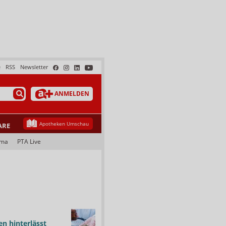
e
RSS
Newsletter
ANMELDEN
Apotheken Umschau
ARE
ama
PTA Live
n hinterlässt