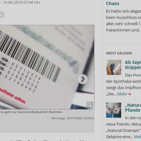
r
,
14.04.2018 07:44
Uhr
Chaos
Es hatte sich abge
beim Ausschluss v
alles sehr schnell
Patientinnen und..
MEIST GELESEN
Ab Sep
Grippe
Das Hon
der Apotheke wir
steigt das Impfhon
„Die...
Mehr
»
„Natura
Pfunde
denz geht zur kassenindividuellen Nummer.
Auslöser für das ganze Wirrwar
die PZN für 20 mg aufgedruckt.
In den s
Montage: APOTHEKE ADHOC
neue Trends. Aktue
„Natural Ozempic“ 
Gelatine eine...
Me