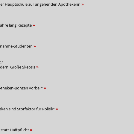
der Hauptschule zur angehenden Apothekerin
 Jahre lang Rezepte
usnahme-Studenten
27
indern: Große Skepsis
potheken-Bonzen vorbei!“
ken sind Störfaktor für Politik“
statt Haftpflicht