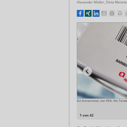
Alexander Müller
,
Silvia Meixne
harmathek in Deutschland hat Insolvenz angemeldet.
Ein Arzneimittel, vier PZN: Die Ten
 werden die Kunden aber weiter betreut.
Foto: APOTHEKE ADHOC
1 von 42