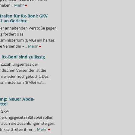
heken...
Mehr
»
trafen für Rx-Boni: GKV
t an Gerichte
er anhaltenden Verstöße gegen
g fordert das
ministerium (BMG) ein hartes
e Versender –...
Mehr
»
 Rx-Boni sind zulässig
Zuzahlungserlass der
ndischen Versender ist die
i wieder hochgekocht. Das
ministerium (BMG) hat...
ung: Neuer Abda-
ttel
 GKV-
isierungsgesetz (BStabG) sollen
 auch die Zuzahlungen steigen.
Inkrafttreten ihren...
Mehr
»