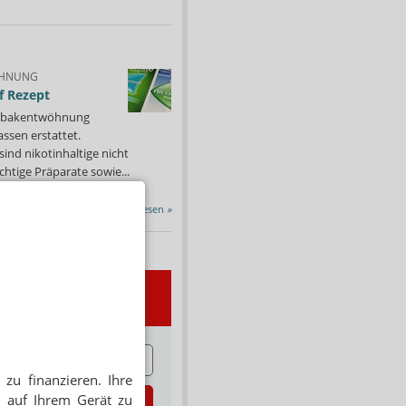
HNUNG
f Rezept
 Tabakentwöhnung
ssen erstattet.
ind nikotinhaltige nicht
chtige Präparate sowie...
Alle Porträts lesen
»
wsletter
E
zu finanzieren. Ihre
 auf Ihrem Gerät zu
zt abonnieren