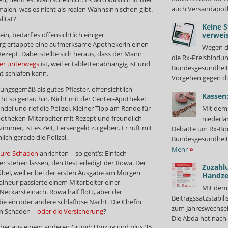
auch Versandapot
malen, was es nicht als realen Wahnsinn schon gibt.
lität?
Keine S
n, bedarf es offensichtlich einiger
verweis
urg ertappte eine aufmerksame Apothekerin einen
Wegen d
zept. Dabei stellte sich heraus, dass der Mann
die Rx-Preisbindun
cher unterwegs
ist, weil er tablettenabhängig ist und
Bundesgesundheits
t schlafen kann.
Vorgehen gegen di
ungsgemäß als gutes Pflaster, offensichtlich
Kassen:
ht so genau hin. Nicht mit der Center-Apotheke!
el und rief die Polizei. Kleiner Tipp am Rande für
Mit dem 
potheken-Mitarbeiter mit Rezept und freundlich-
niederlä
mmer, ist es Zeit, Fersengeld zu geben. Er ruft mit
Debatte um Rx-Bon
ich gerade die Polizei.
Bundesgesundheits
Mehr
»
Euro Schaden
anrichten – so geht‘s: Einfach
r stehen lassen, den Rest erledigt der Rowa. Der
Zuzahl
bel, weil er bei der ersten Ausgabe am Morgen
Handze
alheur passierte einem Mitarbeiter einer
Mit dem
eckarsteinach. Rowa half flott, aber der
Beitragssatzstabil
die ein oder andere schlaflose Nacht. Die Chefin
zum Jahreswechsel
en Schaden –
oder die Versicherung
?
Die Abda hat nach 
aber aus einem anderen Grund: Umzug und plus 35