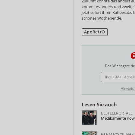
Zukunft könnte das anders aus
kommt es anders und zweitens
jetzt sofort ihren Kaffeesatz
schönes Wochenende.
ApoRetrO
Das Wichtigste des
E-MAIL ADRESSE
Hinweis
Lesen Sie auch
BESTELLPORTALE
Medikamente now:
PTA MAYS YILMAZ