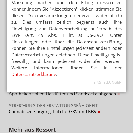
Marketing machen und den Erfolg messen zu
WOCHENRÜCKBLICK
können.Indem Sie "Akzeptieren" klicken, stimmen Sie
Wie Spahn Weihnachten gestohlen hat
diesen Datenverarbeitungen (jederzeit widerruflich)
KAMMER NORDRHEIN ZU PLAN B
zu. Dies umfasst zeitlich begrenzt auch Ihre
Engelen sagt Nein zum Boni-Deckel
Einwilligung zur Datenverarbeitung außerhalb des
EWR (Art. 49 Abs. 1 lit. a) DS-GVO). Unter
Einstellungen oder über die Datenschutzerklärung
können Sie Ihre Einstellungen jederzeit ändern oder
Datenverarbeitungen ablehnen. Diese Einwilligung ist
Mehr zum Thema
freiwillig und kann jederzeit widerrufen werden.
„GERECHT! GESUND! GENIESSEN!“
Weitere Informationen finden Sie in der
Hanfparade: Demonstranten fordern umfassende
Datenschutzerklärung
.
Legalisierung
EINSTELLUNGEN
APORETRO – DER SATIRISCHE WOCHENRÜCKBLICK
Apotheken sollen Heizlüfter und Sandsäcke abgeben
STREICHUNG DER ERSTATTUNGSFÄHIGKEIT
Cannabisversorgung: Lob für GKV und KBV
Mehr aus Ressort