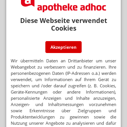
LINKE KRITISIERT
Gabelmann: Spahns Plan B ist Kuhhandel
Diese Webseite verwendet
Cookies
ABDA-MITGLIEDERVERSAMMLUNG
Kammern und Verbände: Keine Mehrheit für
Plan B
Akzeptieren
Neuere Artikel zum Thema
Wir übermitteln Daten an Drittanbieter um unser
BÜROKRATIEWAHNSINN
Webangebot zu verbessern und zu finanzieren. Ihre
Schließung: „Ich kriege nur noch
personenbezogenen Daten (IP-Adressen o.ä.) werden
Schreikrämpfe“
verwendet, um Informationen auf Ihrem Gerät zu
KEIN GESPRÄCH IM BMG
speichern und /oder darauf zugreifen (z. B. Cookies,
Freie Apotheker fühlen sich bestraft
Geräte-Kennungen oder andere Informationen),
personalisierte Anzeigen und Inhalte anzuzeigen,
Anzeigen- und Inhaltsmessungen vorzunehmen
SPAHNS PLAN B
Huml: Bayern hält am Rx-Versandverbot fest
sowie Erkenntnisse über Zielgruppen und
Produktentwicklungen zu gewinnen sowie die
Nutzung unserer Angebote zu analysieren und dafür
APORETRO – DER SATIRISCHE