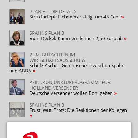
PLAN B – DIE DETAILS
Strukturtopf: Fixhonorar steigt um 48 Cent
SPAHNS PLAN B
Boni-Deckel: Kammern lehnen 2,50 Euro ab
2HM-GUTACHTEN IM
WIRTSCHAFTSAUSSCHUSS
Schulz-Asche: „Gemauschel“ zwischen Spahn
und ABDA
KEIN „KONJUNKTURPROGRAMM“ FÜR
HOLLAND-VERSENDER
Deutsche Versender wollen Boni geben
SPAHNS PLAN B
Frust, Wut, Trotz: Die Reaktionen der Kollegen
500 MILLIONEN EINSPARPOTENZIAL
2hm-Gutachterin sieht Spahns Mehrausgaben
kritisch