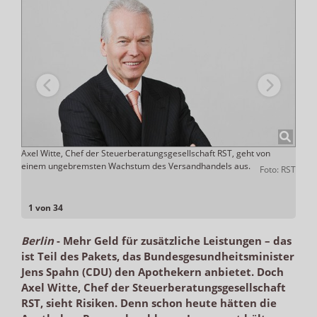
Axel Witte, Chef der Steuerberatungsgesellschaft RST, geht von
Gleic
Stache
einem ungebremsten Wachstum des Versandhandels aus.
auslä
Foto: RST
1 von 34
Berlin
-
Mehr Geld für zusätzliche Leistungen – das
ist Teil des Pakets, das Bundesgesundheitsminister
Jens Spahn (CDU) den Apothekern anbietet. Doch
Axel Witte, Chef der Steuerberatungsgesellschaft
RST, sieht Risiken. Denn schon heute hätten die