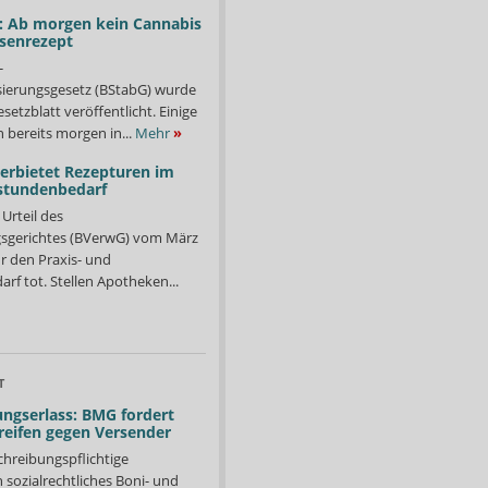
: Ab morgen kein Cannabis
ssenrezept
-
isierungsgesetz (BStabG) wurde
etzblatt veröffentlicht. Einige
 bereits morgen in...
Mehr
»
verbietet Rezepturen im
stundenbedarf
Urteil des
sgerichtes (BVerwG) vom März
r den Praxis- und
f tot. Stellen Apotheken...
T
ngserlass: BMG fordert
reifen gegen Versender
chreibungspflichtige
in sozialrechtliches Boni- und