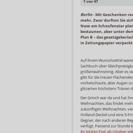
1 von 47
Berlin
-
Mit Geschenken rec
mehr. Zwar durften Sie si
Nase am Schaufenster pla
bestaunen, aber unter dem 
Plan B – das gesetzgeberi
in Zeitungspapier verpackt
Auf ihrem Wunschzettel ware
Sachbuch über Gleichpreisigke
größenwahnsinnig. Aber es si
gibt für die treuen Flächendec
vorbeischaute, aber Augen zum
glitzerten höchstens Tränen 
Der Grinch war da und hat ih
Weihnachten, das findet mehr
zukünftigen Weihnachten, vielle
Holland-Deckel und eine 5-P
Gegner, der nach anderen Reg
verfügt. Passend zur Stunde
ihr letztes Fest als Inhaber er