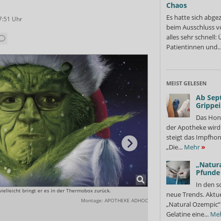
Chaos
Es hatte sich abge
7:51
Uhr
beim Ausschluss v
alles sehr schnell
Patientinnen und..
MEIST GELESEN
Ab Sep
Grippe
Das Hon
der Apotheke wir
steigt das Impfhon
„Die...
Mehr
»
„Natura
Pfunde
In den s
ielleicht bringt er es in der Thermobox zurück.
Da kommt er, der Grinch – wie
neue Trends. Aktue
Montage: APOTHEKE ADHOC
„Natural Ozempic“ 
Gelatine eine...
Me