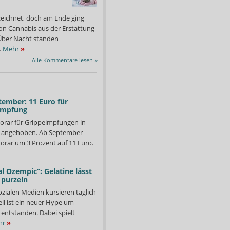
zeichnet, doch am Ende ging
on Cannabis aus der Erstattung
: Über Nacht standen
.
Mehr
»
Alle Kommentare lesen
»
tember: 11 Euro für
impfung
orar für Grippeimpfungen in
d angehoben. Ab September
orar um 3 Prozent auf 11 Euro.
l Ozempic“: Gelatine lässt
 purzeln
ozialen Medien kursieren täglich
 erwartet ohne Rx-Versandverbot zum Treffen mit der ABDA.
Das Wichtigste diese Wo
ll ist ein neuer Hype um
240 Millionen Euro. Daf
Foto: APOTHEKE ADHOC
entstanden. Dabei spielt
Packung.
hr
»