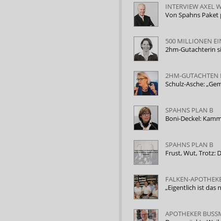
INTERVIEW AXEL W
Von Spahns Paket 
500 MILLIONEN E
2hm-Gutachterin s
2HM-GUTACHTEN 
Schulz-Asche: „Ge
SPAHNS PLAN B
Boni-Deckel: Kamm
SPAHNS PLAN B
Frust, Wut, Trotz:
FALKEN-APOTHEK
„Eigentlich ist da
APOTHEKER BUSS