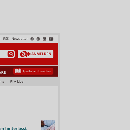
e
RSS
Newsletter
ANMELDEN
Apotheken Umschau
ARE
ama
PTA Live
n hinterlässt