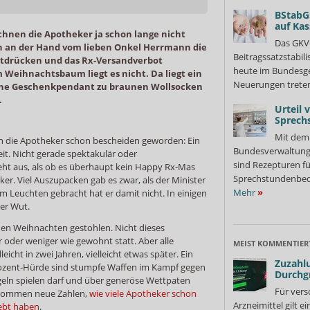
BStabG
auf Ka
hnen die Apotheker ja schon lange nicht
Das GKV
ch an der Hand vom lieben Onkel Herrmann die
Beitragssatzstabil
ttdrücken und das Rx-Versandverbot
heute im Bundesges
Weihnachtsbaum liegt es nicht. Da liegt ein
Neuerungen treten
sche Geschenkpendant zu braunen Wollsocken
.
Urteil 
Sprech
Mit dem 
n die Apotheker schon bescheiden geworden: Ein
Bundesverwaltung
it. Nicht gerade spektakulär oder
sind Rezepturen fü
eht aus, als ob es überhaupt kein Happy Rx-Mas
Sprechstundenbedar
ker. Viel Auszupacken gab es zwar, als der Minister
Mehr
»
 Leuchten gebracht hat er damit nicht. In einigen
der Wut.
nen Weihnachten gestohlen. Nicht dieses
 oder weniger wie gewohnt statt. Aber alle
MEIST KOMMENTIER
icht in zwei Jahren, vielleicht etwas später. Ein
Zuzahlu
rozent-Hürde sind stumpfe Waffen im Kampf gegen
Durchg
eln spielen darf und über generöse Wettpaten
Für vers
 kommen neue Zahlen,
wie viele Apotheker schon
Arzneimittel gilt e
lebt haben
.