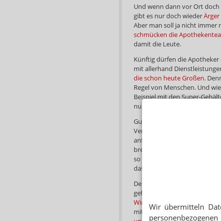
Und wenn dann vor Ort doc
gibt es nur doch wieder
Ärger
Aber man soll ja nicht immer 
schmücken die Apothekenteams
damit die Leute.
Künftig dürfen die Apotheker
mit allerhand Dienstleistunge
die schon heute Großen
. Den
Regel von Menschen. Und wie e
Beispiel mit den Super-Gehält
nur noch als
Hobby-Apothek
Gut vorbereitet hatte sich di
Versandverbot. Gleich drei Gu
anfertigen lassen und den pol
breitere Öffentlichkeit sollt
so dass die Werke von
di Fabi
das Rx-Versandverbot
endgül
Denselben Transparenzansatz
gefahren. Mit vergleichbarem 
Wirtschaftsausschuss des Bu
Wir übermitteln Dat
mit dem BMWi ein „gewisses K
personenbezogenen 
und ABDA“
. Wenigstens die
Ki