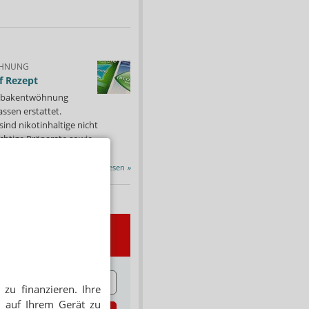
HNUNG
f Rezept
 Tabakentwöhnung
ssen erstattet.
ind nikotinhaltige nicht
chtige Präparate sowie...
Alle Porträts lesen
»
wsletter
E
zu finanzieren. Ihre
 auf Ihrem Gerät zu