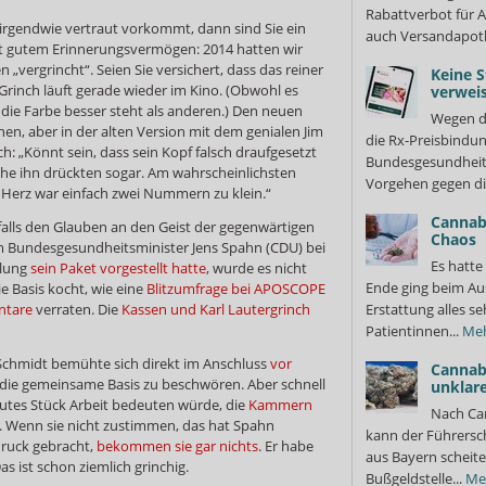
Rabattverbot für A
rgendwie vertraut vorkommt, dann sind Sie ein
auch Versandapot
mit gutem Erinnerungsvermögen: 2014 hatten wir
„vergrincht“. Seien Sie versichert, dass das reiner
Keine S
 Grinch läuft gerade wieder im Kino. (Obwohl es
verweis
die Farbe besser steht als anderen.) Den neuen
Wegen d
hen, aber in der alten Version mit dem genialen Jim
die Rx-Preisbindun
h: „Könnt sein, dass sein Kopf falsch draufgesetzt
Bundesgesundheits
uhe ihn drückten sogar. Am wahrscheinlichsten
Vorgehen gegen di
in Herz war einfach zwei Nummern zu klein.“
Cannabi
alls den Glauben an den Geist der gegenwärtigen
Chaos
 Bundesgesundheitsminister Jens Spahn (CDU) bei
Es hatte
mlung
sein Paket vorgestellt hatte
, wurde es nicht
Ende ging beim Au
e Basis kocht, wie eine
Blitzumfrage bei APOSCOPE
ntare
verraten. Die
Kassen und Karl Lautergrinch
Erstattung alles s
Patientinnen...
Me
chmidt bemühte sich direkt im Anschluss
vor
Cannab
die gemeinsame Basis zu beschwören. Aber schnell
unklar
gutes Stück Arbeit bedeuten würde, die
Kammern
Nach Ca
. Wenn sie nicht zustimmen, das hat Spahn
kann der Führersch
ruck gebracht,
bekommen sie gar nichts
. Er habe
aus Bayern scheite
as ist schon ziemlich grinchig.
Bußgeldstelle...
Me