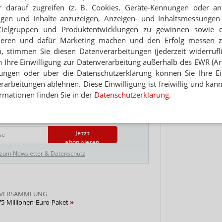
Jet
 darauf zugreifen (z. B. Cookies, Geräte-Kennungen oder an
t, überlasse ich als Denksportaufgabe Ihnen. Und
eigen und Inhalte anzuzeigen, Anzeigen- und Inhaltsmessung
ich der Grinch wie im Märchen ja noch und rettet
Hinwei
rführungsklausel Weihnachten. Frostige Grüße aus
Zielgruppen und Produktentwicklungen zu gewinnen sowie 
ieren und dafür Marketing machen und den Erfolg messen 
n, stimmen Sie diesen Datenverarbeitungen (jederzeit widerrufl
h Ihre Einwilligung zur Datenverarbeitung außerhalb des EWR (Art.
lungen oder über die Datenschutzerklärung können Sie Ihre Ein
arbeitungen ablehnen. Diese Einwilligung ist freiwillig und kann
rmationen finden Sie in der
Datenschutzerklärung
.
NEWSLETTER
 Tages direkt in Ihr Postfach. Kostenlos!
Jetzt
abonnieren
 zum Newsletter & Datenschutz
RVERSAMMLUNG
75-Millionen-Euro-Paket