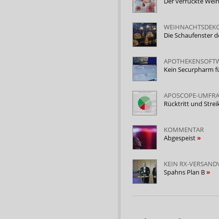
Der verrückte Weih
WEIHNACHTSDEK
Die Schaufenster d
APOTHEKENSOFT
Kein Securpharm f
APOSCOPE-UMFR
Rücktritt und Stre
KOMMENTAR
Abgespeist
KEIN RX-VERSAND
Spahns Plan B