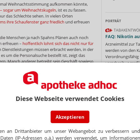
h mal Weihnachtsstimmung aufkommen könnte,
 – sogar um Weihnachtskugeln
, ist es zu fassen.
nur das Schlechte sehen. In vielen Orten
PORTRÄT
 ihre Schaufenster ganz friedlich
und erfreuen
TABAKENTWÖ
FAQ: Nikotin au
 die Menschen ja nach Spahns Plänen auch noch
n erfreuen –
hoffentlich lohnt sich das nicht nur für
Arzneimittel zur
n Dienstleistungen müssen erbracht werden, in der
werden von den Ka
s um die Personalsuche bestellt ist, zeigt das
Verordnungsfähig s
ern. Manch anderer betreibt sein Geschäft sowieso
verschreibungspfli
e
. Wie der sich wohl
auf Securpharm vorbereitet
?
Mehr
»
e ABDA auch auf die Schlacht um das Rx-
tachten hat sie zur juristischen Machbarkeit
itisch Verantwortlichen vorgelegt. Nur eine
e mit den Argumenten vorab nicht behelligt werden,
Diese Webseite verwendet Cookies
o & Co
. just an dem Tag veröffentlicht wurden, als
Ne
tig abgesagt
war.
 hat die Organisation mit dem 2hm-Gutachten
Akzeptieren
Erfolg. Das Werk wurde jetzt
im
E-MAIL ADRESS
ndestags besprochen
. Die Grünen freuen sich, dass
en an Drittanbieter um unser Webangebot zu verbessern und 
orrektiv“ da ist gegen das
„Gemauschel von BMG
Daten (IP-Adressen o.ä.) werden verwendet, um Informationen
rche wirbt wieder mit Apothekern
. Aber ob das ein