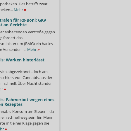
potheken. Das betrifft zwar
heken...
Mehr
»
trafen für Rx-Boni: GKV
t an Gerichte
er anhaltenden Verstöße gegen
g fordert das
ministerium (BMG) ein hartes
e Versender –...
Mehr
»
s: Warken hinterlässt
 sich abgezeichnet, doch am
sschluss von Cannabis aus der
ehr schnell: Über Nacht standen
hr
»
is: Fahrverbot wegen eines
en Rezeptes
nnabis-Konsum am Steuer – da
ein schnell weg sein. Ein Mann
rte mit einer Klage gegen die
hr
»