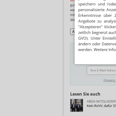
speichern und /oder
gutes Omen für die Zukunft is
personalisierte Anz
wer weiß, vielleicht besinnt s
mit einer genialen Temperatu
Erkenntnisse über 
der Thermobox!
Angebote zu analys
"Akzeptieren" klicke
ApoRetrO
zeitlich begrenzt auc
GVO). Unter Einstel
ändern oder Datenver
werden. Weitere Info
Das Wichtigste des
E-MAIL ADRESSE
Hinweis
Lesen Sie auch
ABDA-MITGLIEDE
Kein RxVV, dafür 3