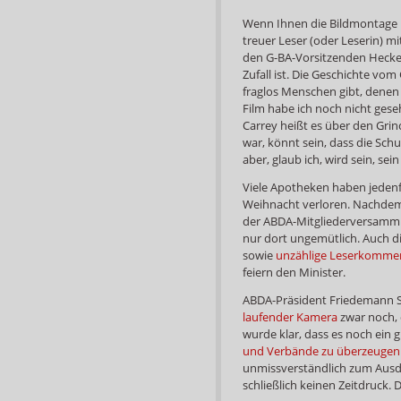
Wenn Ihnen die Bildmontage i
treuer Leser (oder Leserin) 
den G-BA-Vorsitzenden Hecken 
Zufall ist. Die Geschichte vom
fraglos Menschen gibt, denen 
Film habe ich noch nicht gese
Carrey heißt es über den Grinc
war, könnt sein, dass die Sch
aber, glaub ich, wird sein, se
Viele Apotheken haben jedenf
Weihnacht verloren. Nachdem
der ABDA-Mitgliederversam
nur dort ungemütlich. Auch di
sowie
unzählige Leserkomme
feiern den Minister.
ABDA-Präsident Friedemann S
laufender Kamera
zwar noch, 
wurde klar, dass es noch ein 
und Verbände zu überzeugen
unmissverständlich zum Ausd
schließlich keinen Zeitdruck. D