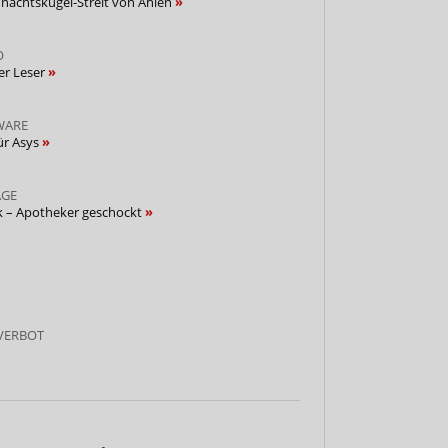
nachtskugel-Streit von Ahlen
O
er Leser
WARE
ür Asys
AGE
ik – Apotheker geschockt
VERBOT