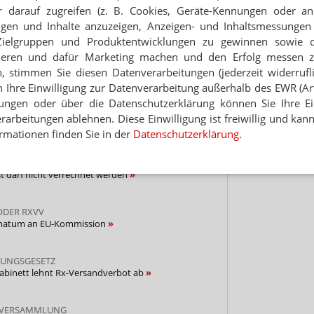
 Tages direkt in Ihr Postfach. Kostenlos!
 darauf zugreifen (z. B. Cookies, Geräte-Kennungen oder an
Hinwei
eigen und Inhalte anzuzeigen, Anzeigen- und Inhaltsmessung
Jetzt
Zielgruppen und Produktentwicklungen zu gewinnen sowie 
abonnieren
ieren und dafür Marketing machen und den Erfolg messen 
 zum Newsletter & Datenschutz
n, stimmen Sie diesen Datenverarbeitungen (jederzeit widerrufl
h Ihre Einwilligung zur Datenverarbeitung außerhalb des EWR (Art.
lungen oder über die Datenschutzerklärung können Sie Ihre Ein
ER VERORDNUNG
arbeitungen ablehnen. Diese Einwilligung ist freiwillig und kann
ür Botendiensthonorar
rmationen finden Sie in der
Datenschutzerklärung
.
RAR
t darf nicht verrechnet werden
ODER RXVV
timatum an EU-Kommission
UNGSGESETZ
Kabinett lehnt Rx-Versandverbot ab
RVERSAMMLUNG