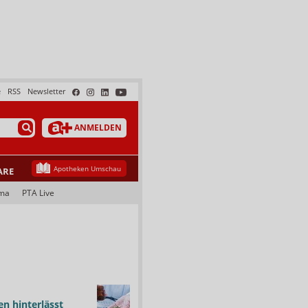
e
RSS
Newsletter
ANMELDEN
Apotheken Umschau
ARE
ma
PTA Live
n hinterlässt