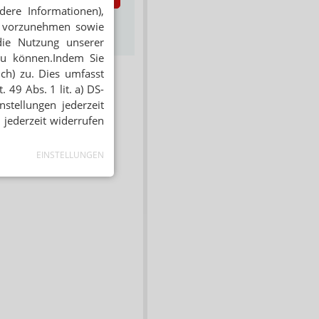
dere Informationen),
s zum Newsletter &
en vorzunehmen sowie
Datenschutz
die Nutzung unserer
zu können.Indem Sie
ich) zu. Dies umfasst
 49 Abs. 1 lit. a) DS-
stellungen jederzeit
 jederzeit widerrufen
EINSTELLUNGEN