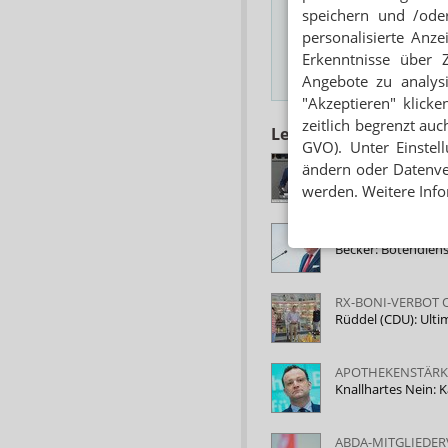
Das Wichtigste des
speichern und /oder
E-MAIL ADRESSE
personalisierte Anz
Erkenntnisse über 
Angebote zu analys
Hinweis
"Akzeptieren" klicke
zeitlich begrenzt auc
Lesen Sie auch
GVO). Unter Einstel
VERLÄNGERUNG P
ändern oder Datenver
Spahn: Hoffnung f
werden. Weitere Info
APOTHEKENHONO
Becker: Botendiens
RX-BONI-VERBOT 
Rüddel (CDU): Ul
APOTHEKENSTÄRK
Knallhartes Nein: 
ABDA-MITGLIEDE