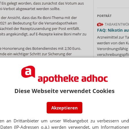
 Eis gelegt worden, dass zunächst das Votum aus
i-Verbot abgewartet werden sollte.
PORTRÄT
 der Ansicht, dass das Rx-Boni-Thema mit der
 2021 an Bedeutung für die Versandapotheken
TABAKENTWÖ
Nachteil der Rezeptzusendung per Post entfällt.
FAQ: Nikotin au
ts angekündigt, auf E-Rezepte keine Boni mehr zu
Arzneimittel zur
werden von den Ka
ie Honorierung des Botendienstes mit 2,50 Euro.
Verordnungsfähig s
de ein wichtiger Schritt zur Sicherung der
verschreibungspfli
t es dort. Dem Vernehmen nach will die SPD das
Mehr
»
 von 75 Millionen Euro nicht mit den
eutischen Dienstleistungen im Wert von 150
ondern „on top“ gewähren.
dheitspolitik
Krankenkassen
Diese Webseite verwendet Cookies
Ne
Akzeptieren
E-MAIL ADRESS
NEWSLETTER
en an Drittanbieter um unser Webangebot zu verbessern und 
Daten (IP-Adressen o.ä.) werden verwendet, um Informationen
Jet