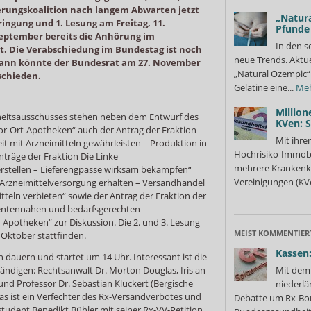
erungskoalition nach langem Abwarten jetzt
„Natura
ingung und 1. Lesung am Freitag, 11.
Pfunde
September bereits die Anhörung im
In den s
t. Die Verabschiedung im Bundestag ist noch
neue Trends. Aktue
Dann könnte der Bundesrat am 27. November
„Natural Ozempic“ 
schieden.
Gelatine eine...
Me
Million
eitsausschusses stehen neben dem Entwurf des
KVen: 
or-Ort-Apotheken“ auch der Antrag der Fraktion
Mit ihre
t mit Arzneimitteln gewährleisten – Produktion in
Hochrisiko-Immobi
nträge der Fraktion Die Linke
mehrere Krankenka
erstellen – Lieferengpässe wirksam bekämpfen“
Vereinigungen (KVe
rzneimittelversorgung erhalten – Versandhandel
itteln verbieten“ sowie der Antrag der Fraktion der
ientennahen und bedarfsgerechten
 Apotheken“ zur Diskussion. Die 2. und 3. Lesung
MEIST KOMMENTIER
 Oktober stattfinden.
Kassen:
dauern und startet um 14 Uhr. Interessant ist die
ändigen: Rechtsanwalt Dr. Morton Douglas, Iris an
Mit dem 
und Professor Dr. Sebastian Kluckert (Bergische
niederlä
as ist ein Verfechter des Rx-Versandverbotes und
Debatte um Rx-Bon
tudent Benedikt Bühler mit seiner Rx-VV-Petition