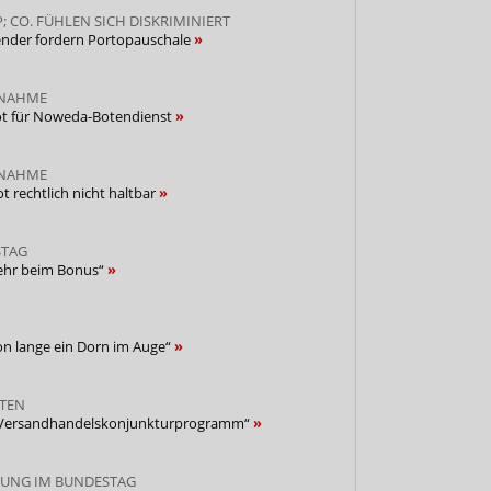
 CO. FÜHLEN SICH DISKRIMINIERT
sender fordern Portopauschale
GNAHME
ot für Noweda-Botendienst
GNAHME
t rechtlich nicht haltbar
STAG
ehr beim Bonus“
on lange ein Dorn im Auge“
HTEN
 „Versandhandelskonjunkturprogramm“
RUNG IM BUNDESTAG