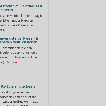
l Ozempic“: Gelatine lässt
 purzeln
ozialen Medien kursieren täglich
ll ist ein neuer Hype um
entstanden. Dabei spielt
hr
»
enverluste bei Kassen &
Schaden deutlich höher
n Investitionen in einen
lienfonds von Verius haben
ssen und Kassenärztliche
n)...
Mehr
»
T
 Rx-Boni sind zulässig
Zuzahlungserlass der
ndischen Versender ist die
i wieder hochgekocht. Das