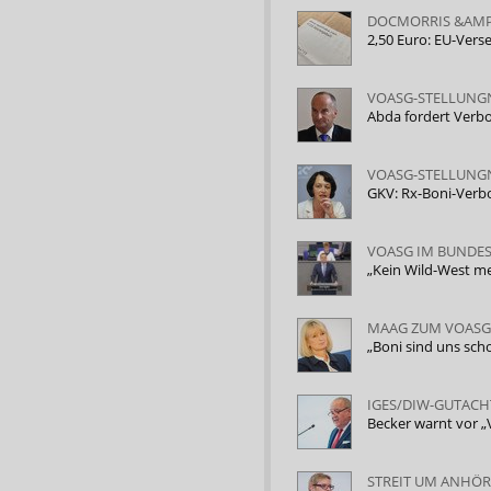
DOCMORRIS &AMP;
2,50 Euro: EU-Ver
VOASG-STELLUN
Abda fordert Verb
VOASG-STELLUN
GKV: Rx-Boni-Verbo
VOASG IM BUNDE
„Kein Wild-West m
MAAG ZUM VOASG
„Boni sind uns sch
IGES/DIW-GUTAC
Becker warnt vor
STREIT UM ANHÖ