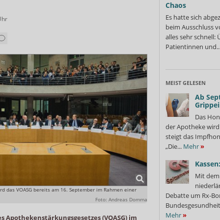
Chaos
Es hatte sich abge
Uhr
beim Ausschluss v
alles sehr schnell
Patientinnen und..
MEIST GELESEN
Ab Sep
Grippe
Das Hon
der Apotheke wir
steigt das Impfhon
„Die...
Mehr
»
Kassen:
Mit dem 
niederlä
rd das VOASG bereits am 16. September im Rahmen einer
Debatte um Rx-Bon
Foto: Andreas Domma
Bundesgesundheits
Mehr
»
es Apothekenstärkungsgesetzes (VOASG) im