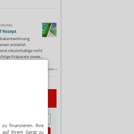
HNUNG
f Rezept
 Tabakentwöhnung
ssen erstattet.
ind nikotinhaltige nicht
chtige Präparate sowie...
Alle Porträts lesen
»
wsletter
E
zu finanzieren. Ihre
 auf Ihrem Gerät zu
zt abonnieren