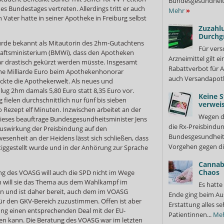
Bundesgesundheits
s Bundestages vertreten. Allerdings tritt er auch
Mehr
»
in Vater hatte in seiner Apotheke in Freiburg selbst
Zuzahlu
Durchg
urde bekannt als Mitautorin des 2hm-Gutachtens
Für vers
haftsministerium (BMWi), dass den Apotheken
Arzneimittel gilt e
r drastisch gekürzt werden müsste. Insgesamt
Rabattverbot für A
ine Milliarde Euro beim Apothekenhonorar
auch Versandapot
kte die Apothekerwelt. Als neues und
ug 2hm damals 5,80 Euro statt 8,35 Euro vor.
Keine S
fielen durchschnittlich nur fünf bis sieben
verweis
 Rezept elf Minuten. Inzwischen arbeitet an der
Wegen d
 Dieses beauftrage Bundesgesundheitsminister Jens
die Rx-Preisbindun
Auswirkung der Preisbindung auf den
Bundesgesundheits
senheit an der Heidens lässt sich schließen, dass
Vorgehen gegen di
tiggestellt wurde und in der Anhörung zur Sprache
Cannabi
Chaos
ng des VOASG will auch die SPD nicht im Wege
will sie das Thema aus dem Wahlkampf im
Es hatte
 und ist daher bereit, auch dem im VOASG
Ende ging beim Au
ür den GKV-Bereich zuzustimmen. Offen ist aber
Erstattung alles s
ng einen entsprechenden Deal mit der EU-
Patientinnen...
Me
en kann. Die Beratung des VOASG war im letzten