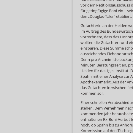
vor dem Petitionsausschuss de
für geringfügige Boni ein – se
den „Douglas-Taler“ etabliert.
Gutachterin an der Heiden w
im Auftrag des Bundeswirtsc
vorrechnete, dass das Honora
wollten die Gutachter rund e
einsparen. Diese Summe schoc
ausreichendes Fixhonorar schl
Denn pro Arzneimittelpackung 
Minuten Beratungszeit an, pro
Heiden für das Iges-Institut.
Spahn mit einer Analyse zur 
Apothekenmarkt. Aus der Anwe
das Gutachten inzwischen fer
kommen soll.
Einer schnellen Verabschiedu
stehen. Dem Vernehmen nach 
kommenden Jahr heraushalten
enthaltenen Rx-Boni-Verbot f
noch, ob Spahn bis zu Anhöru
Kommission auf den Tisch leg