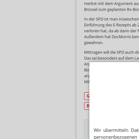
Herbst mit dem Argument auf
Brüssel zum geplanten Rx-Bon
In der SPD ist man inzwischen
Einführung des E-Rezepts ab
verloren hat, da ab dann der 
Außerdem hat DocMorris berei
gewähren.
Mittragen will die SPD auch d
Das sei besonders auf dem Lan
Arzneimittelversorgung, heiß
Botendiensthonorar im Umfang
angekündigten neuen pharmaz
Millionen Euro verrechnen, s
Gesetzgebung
Gesun
Botendienst
Wir übermitteln Dat
personenbezogenen 