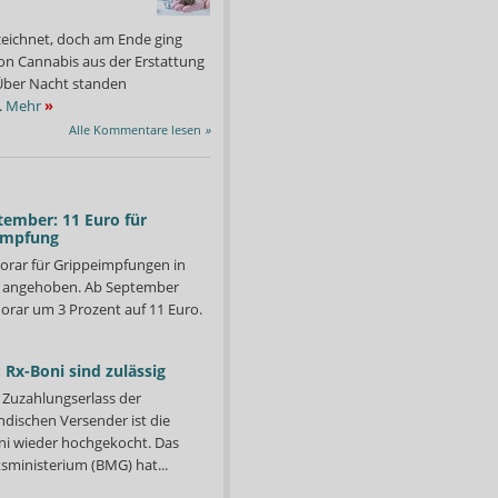
zeichnet, doch am Ende ging
on Cannabis aus der Erstattung
: Über Nacht standen
.
Mehr
»
Alle Kommentare lesen
»
tember: 11 Euro für
impfung
orar für Grippeimpfungen in
d angehoben. Ab September
orar um 3 Prozent auf 11 Euro.
 Rx-Boni sind zulässig
Zuzahlungserlass der
ndischen Versender ist die
i wieder hochgekocht. Das
ministerium (BMG) hat...