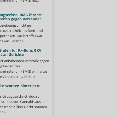
ministerium (BMG) hat...
ngserlass: BMG fordert
reifen gegen Versender
chreibungspflichtige
in sozialrechtliches Boni- und
potheken. Das betrifft zwar
heken...
Mehr
»
trafen für Rx-Boni: GKV
t an Gerichte
er anhaltenden Verstöße gegen
g fordert das
ministerium (BMG) ein hartes
e Versender –...
Mehr
»
s: Warken hinterlässt
 sich abgezeichnet, doch am
sschluss von Cannabis aus der
ehr schnell: Über Nacht standen
hr
»