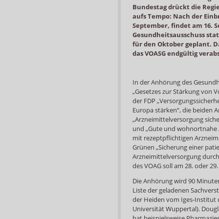
Bundestag drückt die Regi
aufs Tempo: Nach der Einbr
September, findet am 16. 
Gesundheitsausschuss stat
für den Oktober geplant. 
das VOASG endgültig verab
In der Anhörung des Gesundh
„Gesetzes zur Stärkung von V
der FDP „Versorgungssicherhei
Europa stärken“, die beiden A
„Arzneimittelversorgung sich
und „Gute und wohnortnahe A
mit rezeptpflichtigen Arzneim
Grünen „Sicherung einer pat
Arzneimittelversorgung durch
des VOAG soll am 28. oder 29.
Die Anhörung wird 90 Minuten 
Liste der geladenen Sachverst
der Heiden vom Iges-Institut 
Universität Wuppertal). Dougl
hat beispielsweise Pharmazies