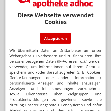
Protest gegen die Bundesregierung
MEHR HITZETOTE
Diese Webseite verwendet
Hitzeschutz: Was tut die Bundesregierung?
Cookies
BUNDESREGIERUNG PRÜFT UMSETZUNGSBEDARF
Second-Hand-Medikamente: Wiederabgabe nicht
verboten
Akzeptieren
Wir übermitteln Daten an Drittanbieter um unser
Webangebot zu verbessern und zu finanzieren. Ihre
personenbezogenen Daten (IP-Adressen o.ä.) werden
verwendet, um Informationen auf Ihrem Gerät zu
speichern und /oder darauf zugreifen (z. B. Cookies,
Geräte-Kennungen oder andere Informationen),
personalisierte Anzeigen und Inhalte anzuzeigen,
Anzeigen- und Inhaltsmessungen vorzunehmen
sowie Erkenntnisse über Zielgruppen und
Produktentwicklungen zu gewinnen sowie die
Nutzung unserer Angebote zu analysieren und dafür
Marketing machen und den Erfolg messen zu