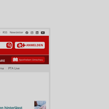
e
RSS
Newsletter
ANMELDEN
Apotheken Umschau
ARE
ama
PTA Live
n hinterlässt