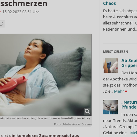
nsschmerzen
Chaos
Es hatte sich abge
k
,
15.02.2023 08:51
Uhr
beim Ausschluss v
alles sehr schnell
Patientinnen und..
MEIST GELESEN
Ab Sep
Grippe
Das Hon
der Apotheke wir
steigt das Impfhon
„Die...
Mehr
»
„Natura
Pfunde
In den s
truationsbeschwerden, dass es ihnen schwerfällt, den Alltag
neue Trends. Aktue
Foto: Adobestock/ Drazen
„Natural Ozempic“ 
Gelatine eine...
Me
us ist ein komplexes Zusammenspiel aus