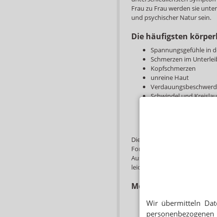
Frau zu Frau werden sie unter
und psychischer Natur sein.
Die häufigsten körper
Spannungsgefühle in d
Schmerzen im Unterlei
Kopfschmerzen
unreine Haut
Verdauungsbeschwer
Schwindel und Kreisla
Migräne
Heißhungerattacken
Wassereinlagerungen 
Die prämenstruelle dysphoris
Form des PMS. Betroffene Fra
Auswirkungen, so sind sie in
leicht reizbar, weinerlich oder
Mögliche psychische
Stimmungsschwankun
Wir übermitteln Dat
Traurigkeit
personenbezogenen 