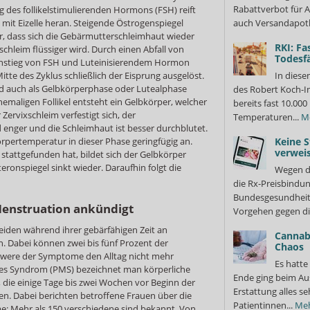
Rabattverbot für A
 des follikelstimulierenden Hormons (FSH) reift
el mit Eizelle heran. Steigende Östrogenspiegel
auch Versandapot
, dass sich die Gebärmutterschleimhaut wieder
RKI: Fa
chleim flüssiger wird. Durch einen Abfall von
Todesfä
nstieg von FSH und Luteinisierendem Hormon
tte des Zyklus schließlich der Eisprung ausgelöst.
In diese
rd auch als Gelbkörperphase oder Lutealphase
des Robert Koch-In
emaligen Follikel entsteht ein Gelbkörper, welcher
bereits fast 10.0
 Zervixschleim verfestigt sich, der
Temperaturen...
M
enger und die Schleimhaut ist besser durchblutet.
rpertemperatur in dieser Phase geringfügig an.
Keine S
verweis
stattgefunden hat, bildet sich der Gelbkörper
ronspiegel sinkt wieder. Daraufhin folgt die
Wegen d
die Rx-Preisbindun
Bundesgesundheits
Menstruation ankündigt
Vorgehen gegen di
leiden während ihrer gebärfähigen Zeit an
Cannabi
 Dabei können zwei bis fünf Prozent der
Chaos
hwere der Symptome den Alltag nicht mehr
Es hatte
les Syndrom (PMS) bezeichnet man körperliche
Ende ging beim Au
die einige Tage bis zwei Wochen vor Beginn der
Erstattung alles s
n. Dabei berichten betroffene Frauen über die
Patientinnen...
Me
: Mehr als 150 verschiedene sind bekannt. Von