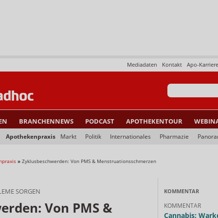
Mediadaten
Kontakt
Apo-Karrier
EN
BRANCHENNEWS
PODCAST
APOTHEKENTOUR
WEBIN
Apothekenpraxis
Markt
Politik
Internationales
Pharmazie
Panor
npraxis
»
Zyklusbeschwerden: Von PMS & Menstruationsschmerzen
LEME SORGEN
KOMMENTAR
erden: Von PMS &
KOMMENTAR
Cannabis: Warke