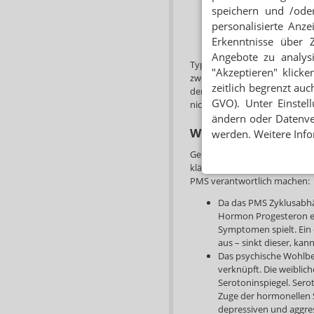
Reizbarkeit
speichern und /oder
Konzentrationsschwäc
personalisierte Anz
Aggressionen
Erkenntnisse über 
Selbstzweifel
Angebote zu analys
Typisch ist, dass die Beschwe
"Akzeptieren" klicke
zwei Tage danach verschwin
zeitlich begrenzt auc
der Hormonumstellung nicht 
GVO). Unter Einstel
nicht mehr am PMS.
ändern oder Datenver
Wie kommt es zum 
werden. Weitere Info
Genaue Ursachen des PMS kon
klären. Es stehen aber Vermu
PMS verantwortlich machen:
Da das PMS Zyklusabhän
Hormon Progesteron ei
Symptomen spielt. Ein 
aus – sinkt dieser, 
Das psychische Wohlbe
verknüpft. Die weibli
Serotoninspiegel. Sero
Zuge der hormonellen 
depressiven und aggre