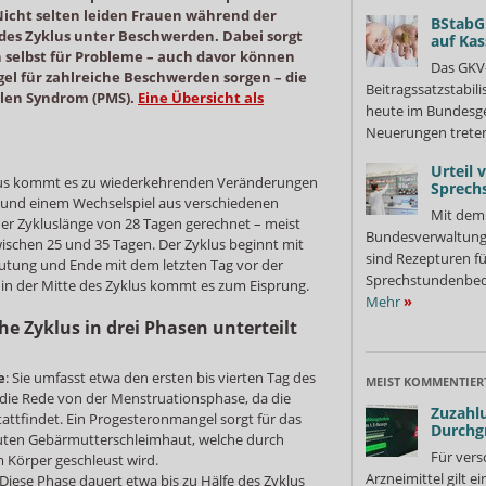
icht selten leiden Frauen während der
BStabG
des Zyklus unter Beschwerden. Dabei sorgt
auf Ka
 selbst für Probleme – auch davor können
Das GKV
 für zahlreiche Beschwerden sorgen – die
Beitragssatzstabil
len Syndrom (PMS).
Eine Übersicht als
heute im Bundesges
Neuerungen treten
Urteil 
lus kommt es zu wiederkehrenden Veränderungen
Sprech
und einem Wechselspiel aus verschiedenen
Mit dem 
er Zykluslänge von 28 Tagen gerechnet – meist
Bundesverwaltung
ischen 25 und 35 Tagen. Der Zyklus beginnt mit
sind Rezepturen fü
utung und Ende mit dem letzten Tag vor der
Sprechstundenbedar
in der Mitte des Zyklus kommt es zum Eisprung.
Mehr
»
he Zyklus in drei Phasen unterteilt
e
: Sie umfasst etwa den ersten bis vierten Tag des
MEIST KOMMENTIER
h die Rede von der Menstruationsphase, da die
Zuzahlu
stattfindet. Ein Progesteronmangel sorgt für das
Durchg
uten Gebärmutterschleimhaut, welche durch
Für vers
 Körper geschleust wird.
Arzneimittel gilt e
Diese Phase dauert etwa bis zu Hälfe des Zyklus