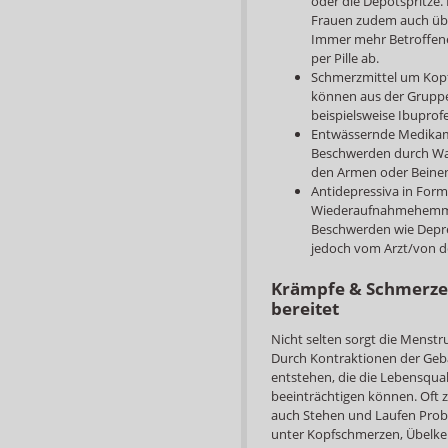
oder die Depotspritze.
Frauen zudem auch üb
Immer mehr Betroffene
per Pille ab.
Schmerzmittel um Kopf
können aus der Gruppe
beispielsweise Ibupro
Entwässernde Medikame
Beschwerden durch Was
den Armen oder Beinen
Antidepressiva in Form
Wiederaufnahmehemmer
Beschwerden wie Depr
jedoch vom Arzt/von d
Krämpfe & Schmerze
bereitet
Nicht selten sorgt die Menst
Durch Kontraktionen der Ge
entstehen, die die Lebensqua
beeinträchtigen können. Oft 
auch Stehen und Laufen Probl
unter Kopfschmerzen, Übelkei