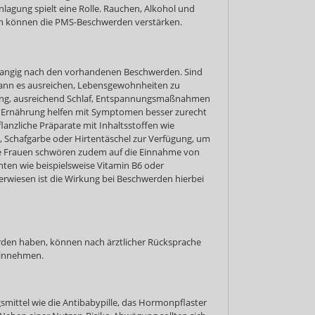
nlagung spielt eine Rolle. Rauchen, Alkohol und
n können die PMS-Beschwerden verstärken.
orrangig nach den vorhandenen Beschwerden. Sind
 kann es ausreichen, Lebensgewohnheiten zu
ng, ausreichend Schlaf, Entspannungsmaßnahmen
 Ernährung helfen mit Symptomen besser zurecht
nzliche Präparate mit Inhaltsstoffen wie
, Schafgarbe oder Hirtentäschel zur Verfügung, um
e Frauen schwören zudem auf die Einnahme von
en wie beispielsweise Vitamin B6 oder
erwiesen ist die Wirkung bei Beschwerden hierbei
rden haben, können nach ärztlicher Rücksprache
einnehmen.
:
mittel wie die Antibabypille, das Hormonpflaster