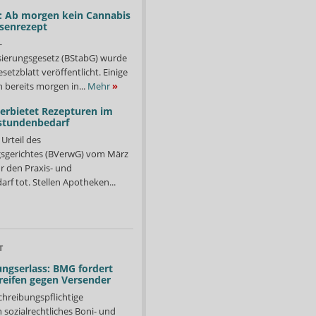
: Ab morgen kein Cannabis
ssenrezept
-
isierungsgesetz (BStabG) wurde
etzblatt veröffentlicht. Einige
 bereits morgen in...
Mehr
»
verbietet Rezepturen im
stundenbedarf
Urteil des
sgerichtes (BVerwG) vom März
r den Praxis- und
f tot. Stellen Apotheken...
T
ngserlass: BMG fordert
reifen gegen Versender
chreibungspflichtige
in sozialrechtliches Boni- und