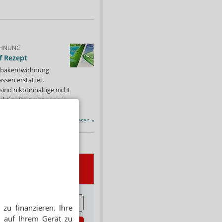
HNUNG
f Rezept
 Tabakentwöhnung
ssen erstattet.
ind nikotinhaltige nicht
chtige Präparate sowie...
Alle Porträts lesen
»
wsletter
E
zu finanzieren. Ihre
 auf Ihrem Gerät zu