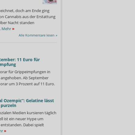
zeichnet, doch am Ende ging
on Cannabis aus der Erstattung
: Über Nacht standen
.
Mehr
»
Alle Kommentare lesen
»
tember: 11 Euro für
impfung
orar für Grippeimpfungen in
d angehoben. Ab September
orar um 3 Prozent auf 11 Euro.
l Ozempic“: Gelatine lässt
 purzeln
ozialen Medien kursieren täglich
ll ist ein neuer Hype um
entstanden. Dabei spielt
hr
»