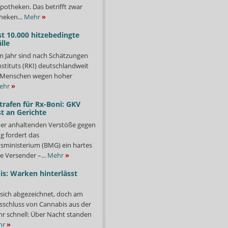
potheken. Das betrifft zwar
heken...
Mehr
»
st 10.000 hitzebedingte
lle
m Jahr sind nach Schätzungen
stituts (RKI) deutschlandweit
00 Menschen wegen hoher
ehr
»
trafen für Rx-Boni: GKV
t an Gerichte
er anhaltenden Verstöße gegen
g fordert das
ministerium (BMG) ein hartes
e Versender –...
Mehr
»
s: Warken hinterlässt
 sich abgezeichnet, doch am
sschluss von Cannabis aus der
ehr schnell: Über Nacht standen
hr
»