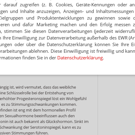
Jet
 darauf zugreifen (z. B. Cookies, Geräte-Kennungen oder an
he
eigen und Inhalte anzuzeigen, Anzeigen- und Inhaltsmessung
Hinwei
Zielgruppen und Produktentwicklungen zu gewinnen sowie 
ieren und dafür Marketing machen und den Erfolg messen 
rden mit dem Einsetzen der Blutung oder ein bis
n, stimmen Sie diesen Datenverarbeitungen (jederzeit widerrufl
den. Bei Schwangeren kommt das PMS aufgrund
h Ihre Einwilligung zur Datenverarbeitung außerhalb des EWR (Art.
vor. Auch Frauen nach den Wechseljahren leiden
lungen oder über die Datenschutzerklärung können Sie Ihre Ein
arbeitungen ablehnen. Diese Einwilligung ist freiwillig und kann
PMS?
rmationen finden Sie in der
Datenschutzerklärung
.
nten Fachleute bis heute nicht abschließend
tungen im Raum, die mehrere Auslöser für das
gig ist, wird vermutet, dass das weibliche
ne Schlüsselrolle bei der Entstehung von
erhöhter Progesteronspiegel löst ein Wohlgefühl
kann es zu Stimmungsschwankungen kommen.
finden ist eng mit dem hormonellen Profil
chen Sexualhormone beeinflussen auch den
tonin ist auch bekannt als Glückshormon. Sinkt im
Schwankung der Serotoninspiegel, kann es zu
ssiven Stimmungen führen.