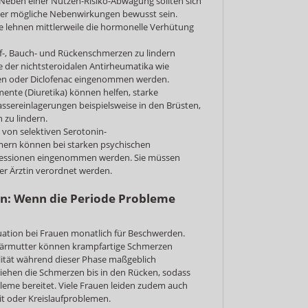
 Neben einer Nutzen-Risiko-Abwägung sollten sich
er mögliche Nebenwirkungen bewusst sein.
 lehnen mittlerweile die hormonelle Verhütung
-, Bauch- und Rückenschmerzen zu lindern
 der nichtsteroidalen Antirheumatika wie
fen oder Diclofenac eingenommen werden.
nte (Diuretika) können helfen, starke
sereinlagerungen beispielsweise in den Brüsten,
 zu lindern.
 von selektiven Serotonin-
n können bei starken psychischen
essionen eingenommen werden. Sie müssen
er Ärztin verordnet werden.
n: Wenn die Periode Probleme
ruation bei Frauen monatlich für Beschwerden.
bärmutter können krampfartige Schmerzen
lität während dieser Phase maßgeblich
ziehen die Schmerzen bis in den Rücken, sodass
eme bereitet. Viele Frauen leiden zudem auch
t oder Kreislaufproblemen.