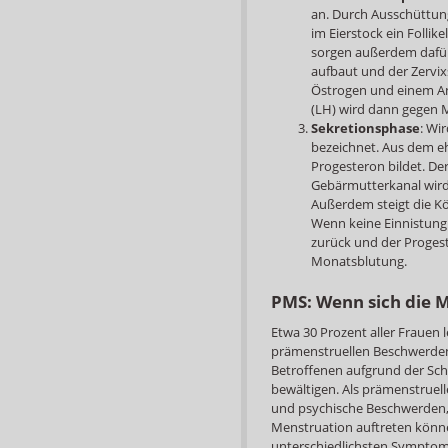
an. Durch Ausschüttung
im Eierstock ein Follik
sorgen außerdem dafür
aufbaut und der Zervixs
Östrogen und einem A
(LH) wird dann gegen Mi
Sekretionsphase
: Wi
bezeichnet. Aus dem eh
Progesteron bildet. Der
Gebärmutterkanal wird 
Außerdem steigt die Kö
Wenn keine Einnistung 
zurück und der Progeste
Monatsblutung.
PMS: Wenn sich die 
Etwa 30 Prozent aller Frauen 
prämenstruellen Beschwerden.
Betroffenen aufgrund der Sc
bewältigen. Als prämenstruel
und psychische Beschwerden, 
Menstruation auftreten könne
unterschiedlichsten Symptome