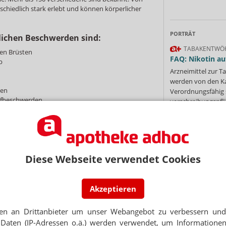
schiedlich stark erlebt und können körperlicher
PORTRÄT
lichen Beschwerden sind:
TABAKENTWÖ
en Brüsten
FAQ: Nikotin au
b
Arzneimittel zur
werden von den Ka
den
Verordnungsfähig s
ufbeschwerden
verschreibungspfli
Mehr
»
im gesamten Körper
che Störung (PMSD) ist eine besonders schwere
uen leiden sehr unter den psychischen
Diese Webseite verwendet Cookies
 den Tagen vor der Menstruation ungewöhnlich
Ne
 stark depressiv.
Akzeptieren
 Symptome:
E-MAIL ADRESS
gen
en an Drittanbieter um unser Webangebot zu verbessern und 
Daten (IP-Adressen o.ä.) werden verwendet, um Informationen